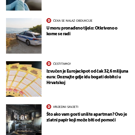
ČEKA SE NALAZ OBDUKCIJE
U moru pronađeno tijelo: Otkriveno o
kome se radi
ČESTITAMO!
Izvučen je Eurojackpot od čak 32,6 milijuna
eura: Doznajte gdje idu bogati dobitci u
Hrvatskoj
VRIJEDNI SAVJETI
Što ako vam gosti unište apartman? Ovo je
zlatni papir koji može biti od pomoći