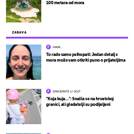
100 metara od mora
ZABAVA
HMM…
To rade samo psihopati: Jedan detalj s
mora može vam otkriti puno o prijateljima
ZAMJERATE LI JOJ?
"Koja kuja…": Snašla se na hrvatskoj
granici, ali gledatelji su podijeljeni