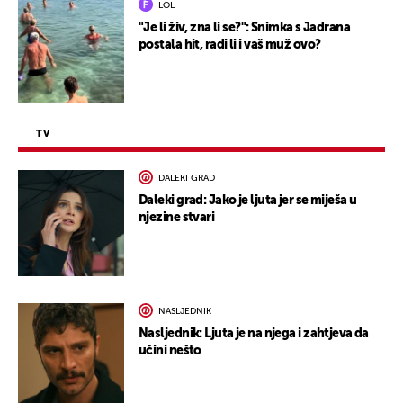
LOL
"Je li živ, zna li se?": Snimka s Jadrana
postala hit, radi li i vaš muž ovo?
TV
DALEKI GRAD
Daleki grad: Jako je ljuta jer se miješa u
njezine stvari
NASLJEDNIK
Nasljednik: Ljuta je na njega i zahtjeva da
učini nešto