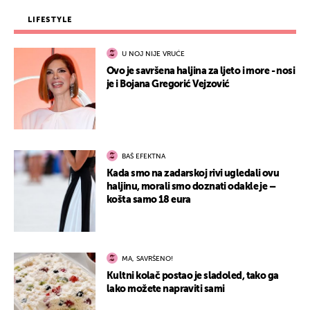
LIFESTYLE
U NOJ NIJE VRUĆE
Ovo je savršena haljina za ljeto i more - nosi
je i Bojana Gregorić Vejzović
BAŠ EFEKTNA
Kada smo na zadarskoj rivi ugledali ovu
haljinu, morali smo doznati odakle je –
košta samo 18 eura
MA, SAVRŠENO!
Kultni kolač postao je sladoled, tako ga
lako možete napraviti sami