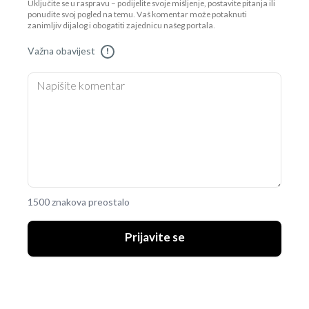
Uključite se u raspravu – podijelite svoje mišljenje, postavite pitanja ili
ponudite svoj pogled na temu. Vaš komentar može potaknuti
zanimljiv dijalog i obogatiti zajednicu našeg portala.
Važna obavijest
!
1500 znakova preostalo
Prijavite se