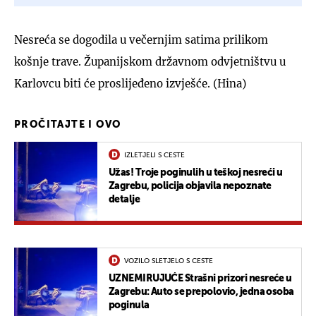
Nesreća se dogodila u večernjim satima prilikom
košnje trave. Županijskom državnom odvjetništvu u
Karlovcu biti će proslijeđeno izvješće. (Hina)
PROČITAJTE I OVO
IZLETJELI S CESTE
Užas! Troje poginulih u teškoj nesreći u
Zagrebu, policija objavila nepoznate
detalje
VOZILO SLETJELO S CESTE
UZNEMIRUJUĆE Strašni prizori nesreće u
Zagrebu: Auto se prepolovio, jedna osoba
poginula