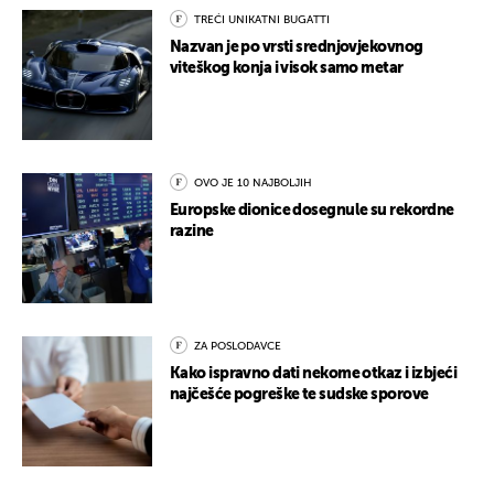
TREĆI UNIKATNI BUGATTI
Nazvan je po vrsti srednjovjekovnog
viteškog konja i visok samo metar
OVO JE 10 NAJBOLJIH
Europske dionice dosegnule su rekordne
razine
ZA POSLODAVCE
Kako ispravno dati nekome otkaz i izbjeći
najčešće pogreške te sudske sporove