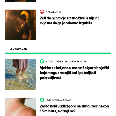
NASLJEDNIK
Želi da njih troje sretno žive, a nije ni
svjesna da ga je odavno izgubila
ZDRAVLJE
NAJSIGURNIJI OBLIK REKREACIJE
Vježbe za koljeno u moru: 5 sigurnih vježbi
koje mogu smanjiti bol i poboljšati
pokretljivost
POKROVITELJ STADA
Zašto neki ljudi izgore na suncu već nakon
15 minuta, a drugi ne?