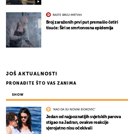
RASTE BROJ MRTVIH
Broj zaraženih prvi put premašio četiri
tisuće: Širi se smrtonosna epidemija
JOŠ AKTUALNOSTI
PRONAĐITE ŠTO VAS ZANIMA
SHOW
"KAO DA SU NOVAK ĐOKOVIĆ"
Jedan od najpoznatijih svjetskih parova
stigao na Jadran, ovakve reakcije
vjerojatno nisu očekivali