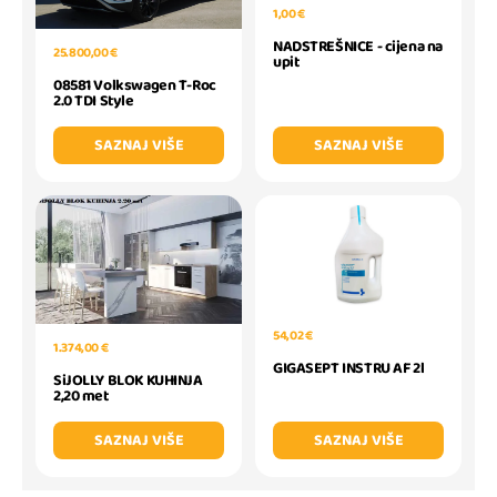
1,00 €
NADSTREŠNICE - cijena na
25.800,00 €
upit
08581 Volkswagen T-Roc
2.0 TDI Style
SAZNAJ VIŠE
SAZNAJ VIŠE
54,02 €
1.374,00 €
GIGASEPT INSTRU AF 2l
SiJOLLY BLOK KUHINJA
2,20 met
SAZNAJ VIŠE
SAZNAJ VIŠE