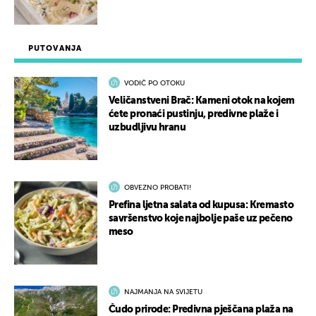
PUTOVANJA
VODIČ PO OTOKU
Veličanstveni Brač: Kameni otok na kojem
ćete pronaći pustinju, predivne plaže i
uzbudljivu hranu
OBVEZNO PROBATI!
Prefina ljetna salata od kupusa: Kremasto
savršenstvo koje najbolje paše uz pečeno
meso
NAJMANJA NA SVIJETU
Čudo prirode: Predivna pješčana plaža na