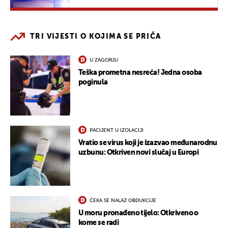
TRI VIJESTI O KOJIMA SE PRIČA
U ZAGORJU
Teška prometna nesreća! Jedna osoba
poginula
PACIJENT U IZOLACIJI
Vratio se virus koji je izazvao međunarodnu
uzbunu: Otkriven novi slučaj u Europi
ČEKA SE NALAZ OBDUKCIJE
U moru pronađeno tijelo: Otkriveno o
kome se radi