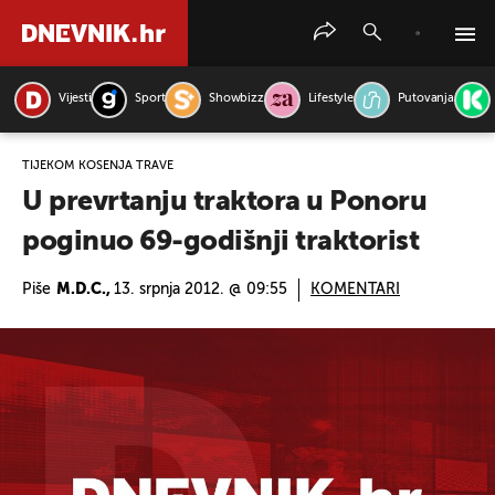
Vijesti
Sport
Showbizz
Lifestyle
Putovanja
PRETRAŽITE VIJESTI
TIJEKOM KOŠENJA TRAVE
U prevrtanju traktora u Ponoru
poginuo 69-godišnji traktorist
Piše
M.D.C.,
13. srpnja 2012. @ 09:55
KOMENTARI