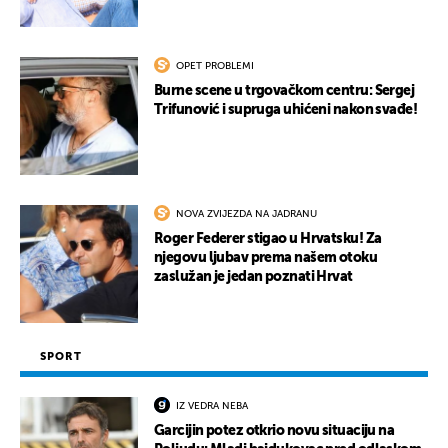
UKLJUČITE NOTIFIKACIJE
OPET PROBLEMI
Burne scene u trgovačkom centru: Sergej
Trifunović i supruga uhićeni nakon svađe!
NOVA ZVIJEZDA NA JADRANU
Roger Federer stigao u Hrvatsku! Za
njegovu ljubav prema našem otoku
zaslužan je jedan poznati Hrvat
SPORT
IZ VEDRA NEBA
Garcijin potez otkrio novu situaciju na