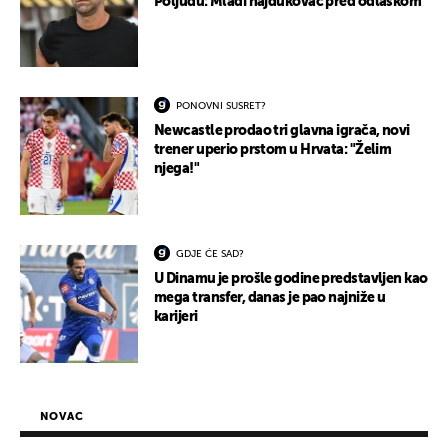
Poljudu: Mladi hajdukovac pred odlaskom
PONOVNI SUSRET?
Newcastle prodao tri glavna igrača, novi
trener uperio prstom u Hrvata: "Želim
njega!"
GDJE ĆE SAD?
U Dinamu je prošle godine predstavljen kao
mega transfer, danas je pao najniže u
karijeri
NOVAC