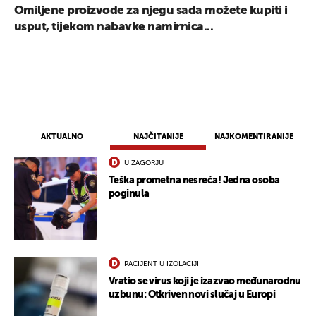
Omiljene proizvode za njegu sada možete kupiti i
usput, tijekom nabavke namirnica...
AKTUALNO
NAJČITANIJE
NAJKOMENTIRANIJE
U ZAGORJU
Teška prometna nesreća! Jedna osoba
poginula
PACIJENT U IZOLACIJI
Vratio se virus koji je izazvao međunarodnu
uzbunu: Otkriven novi slučaj u Europi