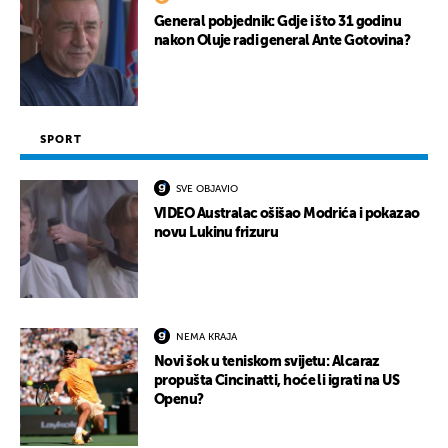
General pobjednik: Gdje i što 31 godinu
nakon Oluje radi general Ante Gotovina?
SPORT
SVE OBJAVIO
VIDEO Australac ošišao Modrića i pokazao
novu Lukinu frizuru
NEMA KRAJA
Novi šok u teniskom svijetu: Alcaraz
propušta Cincinatti, hoće li igrati na US
Openu?