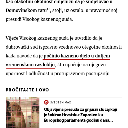
kao
olakotnu okolnost činjenicu da je
sudjelovao u
Domovinskom ratu
'', stoji, uz ostalo, u pravomoćnoj
presudi Visokog kaznenog suda.
Vijeće Visokog kaznenog suda je utvrdilo da je
dubrovački sud ispravno vrednovao otegotne okolnosti
kada navode da je
počinio kazneno djelo u duljem
vremenskom razdoblju
, što upućuje na njegovu
upornost i odlučnost u protupravnom postupanju.
PROČITAJTE I OVO
SVE JE SNIMAO
Objavljena presuda za gnjusni slučaj koji
je šokirao Hrvatsku: Zaposleniku
Europskog parlamenta godinu dana
zatvora za višegodišnje silovanje svojih