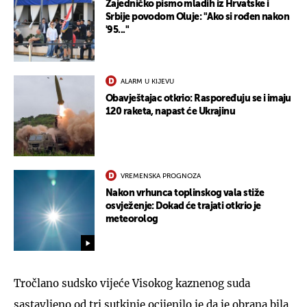
Zajedničko pismo mladih iz Hrvatske i
Srbije povodom Oluje: "Ako si rođen nakon
'95..."
ALARM U KIJEVU
Obavještajac otkrio: Raspoređuju se i imaju
120 raketa, napast će Ukrajinu
VREMENSKA PROGNOZA
Nakon vrhunca toplinskog vala stiže
osvježenje: Dokad će trajati otkrio je
meteorolog
Tročlano sudsko vijeće Visokog kaznenog suda
sastavljeno od tri sutkinje ocijenilo je da je obrana bila