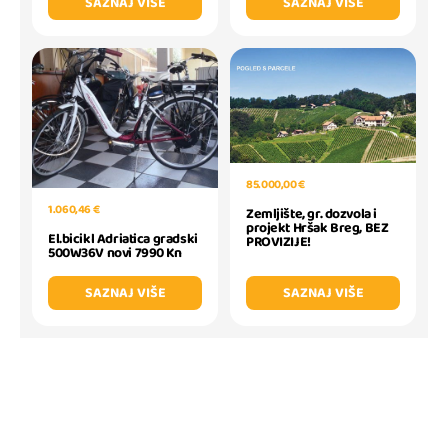
SAZNAJ VIŠE
SAZNAJ VIŠE
85.000,00 €
1.060,46 €
Zemljište, gr. dozvola i
projekt Hršak Breg, BEZ
El.bicikl Adriatica gradski
PROVIZIJE!
500W36V novi 7990 Kn
SAZNAJ VIŠE
SAZNAJ VIŠE