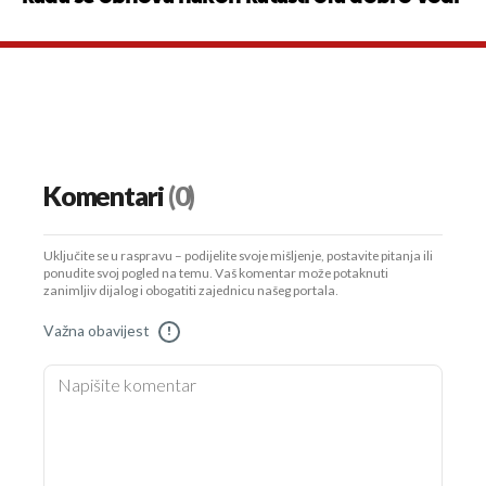
Komentari
(0)
Uključite se u raspravu – podijelite svoje mišljenje, postavite pitanja ili
ponudite svoj pogled na temu. Vaš komentar može potaknuti
zanimljiv dijalog i obogatiti zajednicu našeg portala.
Važna obavijest
!