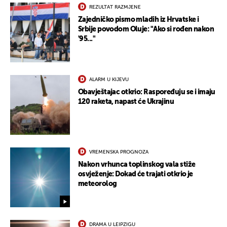
REZULTAT RAZMJENE
Zajedničko pismo mladih iz Hrvatske i
Srbije povodom Oluje: "Ako si rođen nakon
'95..."
ALARM U KIJEVU
Obavještajac otkrio: Raspoređuju se i imaju
120 raketa, napast će Ukrajinu
VREMENSKA PROGNOZA
Nakon vrhunca toplinskog vala stiže
osvježenje: Dokad će trajati otkrio je
meteorolog
DRAMA U LEIPZIGU