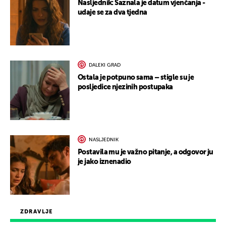
Nasljednik: Saznala je datum vjenčanja -
udaje se za dva tjedna
DALEKI GRAD
Ostala je potpuno sama – stigle su je
posljedice njezinih postupaka
NASLJEDNIK
Postavila mu je važno pitanje, a odgovor ju
je jako iznenadio
ZDRAVLJE