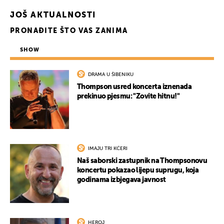
JOŠ AKTUALNOSTI
PRONAĐITE ŠTO VAS ZANIMA
SHOW
DRAMA U ŠIBENIKU
Thompson usred koncerta iznenada
prekinuo pjesmu: "Zovite hitnu!"
IMAJU TRI KĆERI
Naš saborski zastupnik na Thompsonovu
koncertu pokazao lijepu suprugu, koja
godinama izbjegava javnost
HEROJ