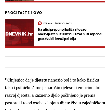
pasa
PROČITAJTE I OVO
STRAVA U ŠPANJOLSKOJ
Na ulici prepunoj kafića silovao
onesviještenu turisticu: Užasnuti svjedoci
ga odvukli i zvali policiju
''Činjenica da je djetetu nanosio bol i to kako fizičku
tako i psihičku čime je narušio tjelesni i emocionalni
razvoj djeteta, a kazneno djelo počinjeno je prema
pastorci i to od osobe s kojom
dijete živi u zajedničkom