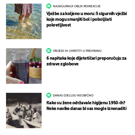
NAJSIGURNIJI OBLIK REKREACIJE
Vježbe za koljeno u moru: 5 sigurnih vježbi
koje mogu smanjiti bol i poboljšati
pokretljivost
VRIJEDI IH UVRSTITI U PREHRANU
6 napitaka koje dijetetičari preporučuju za
zdrave zglobove
DANAS DJELUJU NEOBIČNO
Kako su žene održavale higijenu 1950-ih?
Neke navike danas bi vas mogle iznenaditi