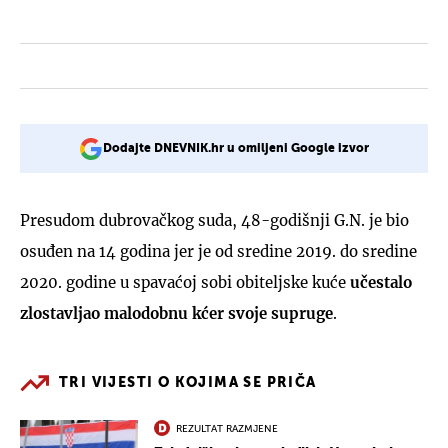
Dodajte DNEVNIK.hr u omiljeni Google izvor
Presudom dubrovačkog suda, 48-godišnji G.N. je bio
osuđen na 14 godina jer je od sredine 2019. do sredine
2020. godine u spavaćoj sobi obiteljske kuće
učestalo
zlostavljao malodobnu kćer svoje supruge
.
TRI VIJESTI O KOJIMA SE PRIČA
REZULTAT RAZMJENE