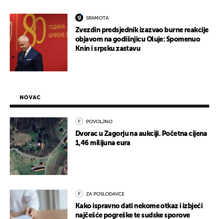
SRAMOTA
Zvezdin predsjednik izazvao burne reakcije
objavom na godišnjicu Oluje: Spomenuo
Knin i srpsku zastavu
NOVAC
POVOLJNO
Dvorac u Zagorju na aukciji. Početna cijena
1,46 milijuna eura
ZA POSLODAVCE
Kako ispravno dati nekome otkaz i izbjeći
najčešće pogreške te sudske sporove