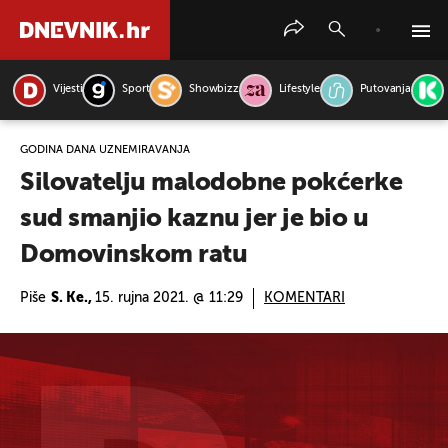
Vijesti
Sport
Showbizz
Lifestyle
Putovanja
PRETRAŽITE VIJESTI
GODINA DANA UZNEMIRAVANJA
Silovatelju malodobne pokćerke
sud smanjio kaznu jer je bio u
Domovinskom ratu
Piše
S. Ke.,
15. rujna 2021. @ 11:29
KOMENTARI