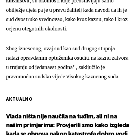
kućanstvu
, su okolnosti koje predstavljaju samo
obilježje djela pa je u pravu žalitelj kada navodi da ih je
sud dvostruko vrednovao, kako kroz kaznu, tako i kroz
ocjenu otegotnih okolnosti.
Zbog iznesenog, ovaj sud kao sud drugog stupnja
nalazi opravdanim optuženika osuditi na kaznu zatvora
u trajanju od jedanaest godina'', zaključilo je
pravomoćno sudsko vijeće Visokog kaznenog suda.
AKTUALNO
Vlada ništa nije naučila na tuđim, ali ni na
našim primjerima: Provjerili smo kako izgleda
kada se obnova nakon katastrofa dobro vodi