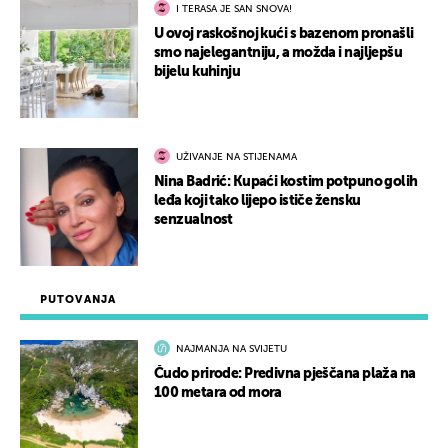
I TERASA JE SAN SNOVA!
U ovoj raskošnoj kući s bazenom pronašli
smo najelegantniju, a možda i najljepšu
bijelu kuhinju
UŽIVANJE NA STIJENAMA
Nina Badrić: Kupaći kostim potpuno golih
leđa koji tako lijepo ističe žensku
senzualnost
PUTOVANJA
NAJMANJA NA SVIJETU
Čudo prirode: Predivna pješčana plaža na
100 metara od mora