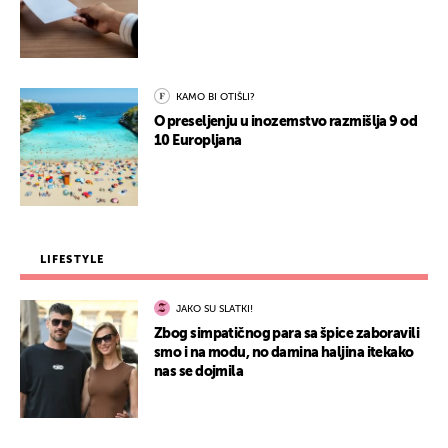
KAMO BI OTIŠLI?
O preseljenju u inozemstvo razmišlja 9 od
10 Europljana
LIFESTYLE
JAKO SU SLATKI!
Zbog simpatičnog para sa špice zaboravili
smo i na modu, no damina haljina itekako
nas se dojmila