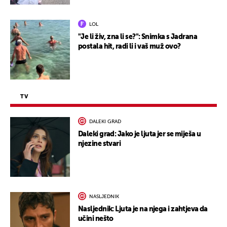
LOL
"Je li živ, zna li se?": Snimka s Jadrana
postala hit, radi li i vaš muž ovo?
TV
DALEKI GRAD
Daleki grad: Jako je ljuta jer se miješa u
njezine stvari
NASLJEDNIK
Nasljednik: Ljuta je na njega i zahtjeva da
učini nešto