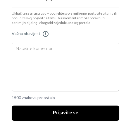
Uključite se u raspravu – podijelite svoje mišljenje, postavite pitanja ili
ponudite svoj pogled na temu. Vaš komentar može potaknuti
zanimljiv dijalog i obogatiti zajednicu našeg portala.
Važna obavijest
!
1500 znakova preostalo
Prijavite se