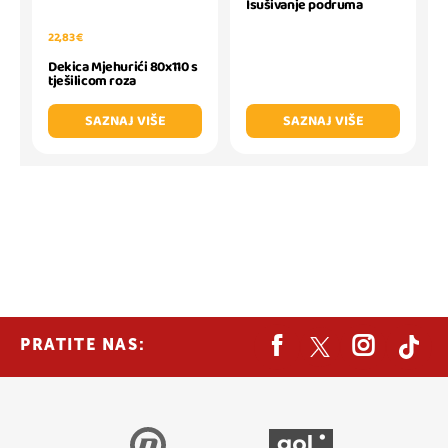
Isušivanje podruma
22,83 €
Dekica Mjehurići 80x110 s
tješilicom roza
SAZNAJ VIŠE
SAZNAJ VIŠE
PRATITE NAS: