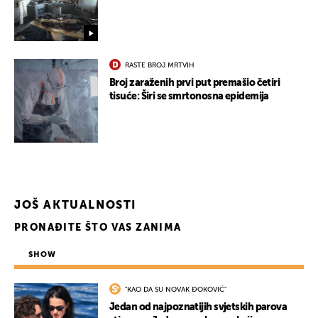
RASTE BROJ MRTVIH
Broj zaraženih prvi put premašio četiri
tisuće: Širi se smrtonosna epidemija
JOŠ AKTUALNOSTI
PRONAĐITE ŠTO VAS ZANIMA
SHOW
"KAO DA SU NOVAK ĐOKOVIĆ"
Jedan od najpoznatijih svjetskih parova