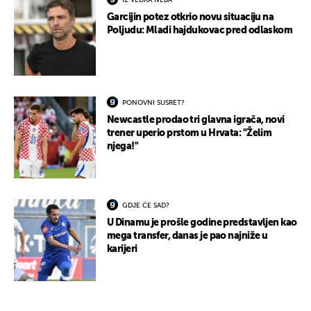
Garcijin potez otkrio novu situaciju na
Poljudu: Mladi hajdukovac pred odlaskom
PONOVNI SUSRET?
Newcastle prodao tri glavna igrača, novi
trener uperio prstom u Hrvata: "Želim
njega!"
GDJE ĆE SAD?
U Dinamu je prošle godine predstavljen kao
mega transfer, danas je pao najniže u
karijeri