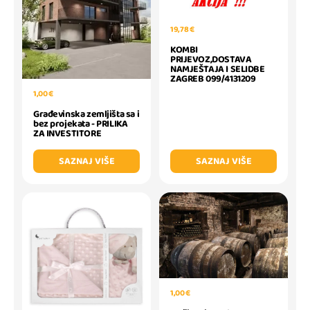
19,78 €
KOMBI
PRIJEVOZ,DOSTAVA
NAMJEŠTAJA I SELIDBE
ZAGREB 099/4131209
1,00 €
Građevinska zemljišta sa i
bez projekata - PRILIKA
ZA INVESTITORE
SAZNAJ VIŠE
SAZNAJ VIŠE
1,00 €