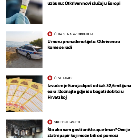
uzbunu: Otkriven novi slučaj u Europi
ČEKA SE NALAZ OBDUKCIJE
U moru pronađeno tijelo: Otkriveno o
UKLJUČITE NOTIFIKACIJE
kome se radi
ČESTITAMO!
Izvučen je Eurojackpot od čak 32,6 milijuna
eura: Doznajte gdje idu bogati dobitci u
Hrvatskoj
VRIJEDNI SAVJETI
Što ako vam gosti unište apartman? Ovo je
zlatni papir koji može biti od pomoći