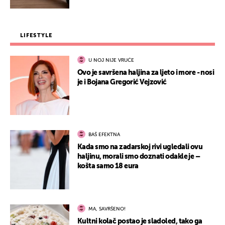
LIFESTYLE
U NOJ NIJE VRUĆE
Ovo je savršena haljina za ljeto i more - nosi
je i Bojana Gregorić Vejzović
BAŠ EFEKTNA
Kada smo na zadarskoj rivi ugledali ovu
haljinu, morali smo doznati odakle je –
košta samo 18 eura
MA, SAVRŠENO!
Kultni kolač postao je sladoled, tako ga