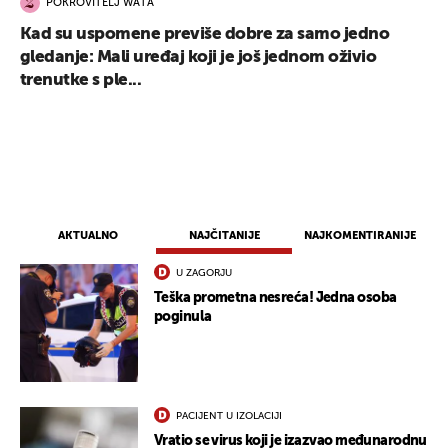
POKROVITELJ WATA
Kad su uspomene previše dobre za samo jedno
gledanje: Mali uređaj koji je još jednom oživio
trenutke s ple...
AKTUALNO
NAJČITANIJE
NAJKOMENTIRANIJE
U ZAGORJU
Teška prometna nesreća! Jedna osoba
poginula
PACIJENT U IZOLACIJI
Vratio se virus koji je izazvao međunarodnu