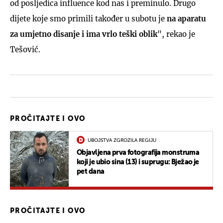
od posljedica influence kod nas i preminulo. Drugo
dijete koje smo primili također u subotu je
na aparatu
za umjetno disanje i ima vrlo teški oblik
", rekao je
Tešović.
PROČITAJTE I OVO
UBOJSTVA ZGROZILA REGIJU
Objavljena prva fotografija monstruma
koji je ubio sina (13) i suprugu: Bježao je
pet dana
PROČITAJTE I OVO