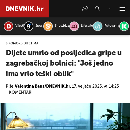
Vijesti
Sport
Showbizz
Lifestyle
Putovanja
PRETRAŽITE VIJESTI
S KOMORBIDITETIMA
Dijete umrlo od posljedica gripe u
zagrebačkoj bolnici: "Još jedno
ima vrlo teški oblik"
Piše
Valentina Baus/DNEVNIK.hr,
17. veljače 2025. @ 14:25
KOMENTARI