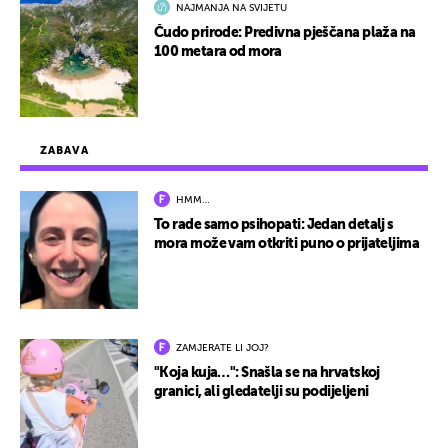
NAJMANJA NA SVIJETU
Čudo prirode: Predivna pješčana plaža na
100 metara od mora
ZABAVA
HMM…
To rade samo psihopati: Jedan detalj s
mora može vam otkriti puno o prijateljima
ZAMJERATE LI JOJ?
"Koja kuja…": Snašla se na hrvatskoj
granici, ali gledatelji su podijeljeni