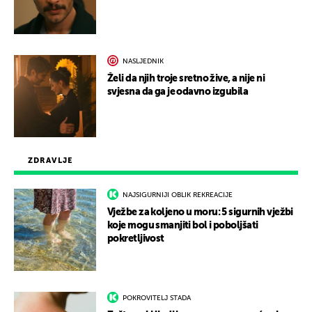
NASLJEDNIK
Želi da njih troje sretno žive, a nije ni
svjesna da ga je odavno izgubila
ZDRAVLJE
NAJSIGURNIJI OBLIK REKREACIJE
Vježbe za koljeno u moru: 5 sigurnih vježbi
koje mogu smanjiti bol i poboljšati
pokretljivost
POKROVITELJ STADA