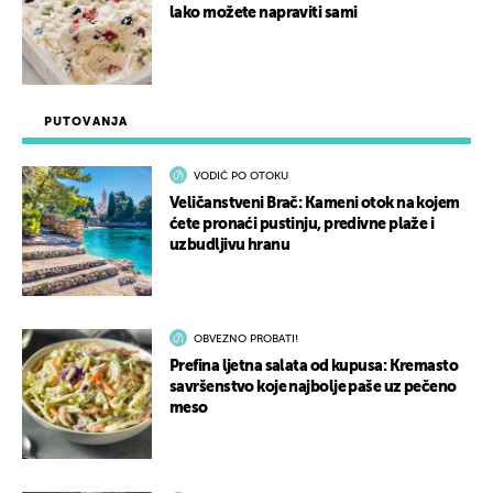
lako možete napraviti sami
PUTOVANJA
VODIČ PO OTOKU
Veličanstveni Brač: Kameni otok na kojem
ćete pronaći pustinju, predivne plaže i
uzbudljivu hranu
OBVEZNO PROBATI!
Prefina ljetna salata od kupusa: Kremasto
savršenstvo koje najbolje paše uz pečeno
meso