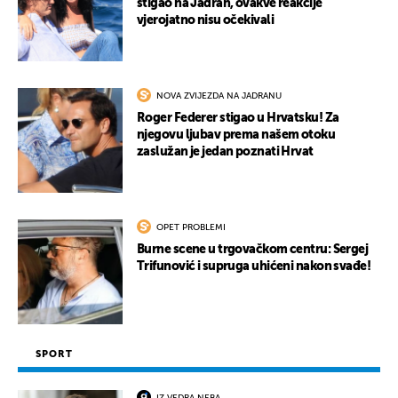
stigao na Jadran, ovakve reakcije
vjerojatno nisu očekivali
NOVA ZVIJEZDA NA JADRANU
Roger Federer stigao u Hrvatsku! Za
njegovu ljubav prema našem otoku
zaslužan je jedan poznati Hrvat
OPET PROBLEMI
Burne scene u trgovačkom centru: Sergej
Trifunović i supruga uhićeni nakon svađe!
SPORT
IZ VEDRA NEBA