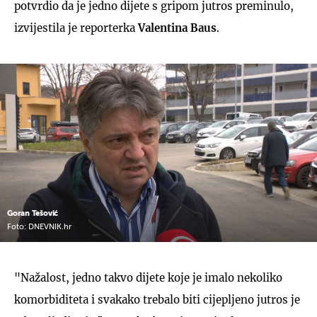
potvrdio da je jedno dijete s gripom jutros preminulo,
izvijestila je reporterka
Valentina Baus
.
Goran Tešović
Foto: DNEVNIK.hr
"Nažalost, jedno takvo dijete koje je imalo nekoliko
komorbiditeta i svakako trebalo biti cijepljeno jutros je