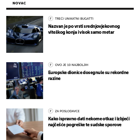
NOVAC
TREĆI UNIKATNI BUGATTI
Nazvan je po vrsti srednjovjekovnog
viteškog konja i visok samo metar
OVO JE 10 NAJBOLJIH
Europske dionice dosegnule su rekordne
razine
ZA POSLODAVCE
Kako ispravno dati nekome otkaz i izbjeći
najčešće pogreške te sudske sporove