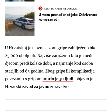
ČEKA SE NALAZ OBDUKCIJE
U moru pronađeno tijelo: Otkriveno o
kome se radi
U Hrvatskoj je u ovoj sezoni gripe zabilježeno oko
25.000 oboljelih. Najviše zaraženih bilo je među
djecom predškolske dobi, a najmanje kod osoba
starijih od 65 godina. Zbog gripe ili komplikacija
povezanih s gripom
umrlo je 30 ljudi
, objavio je
Hrvatski zavod za javno zdravstvo
.