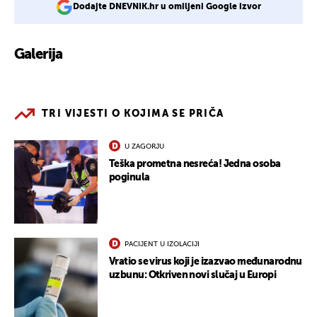
Dodajte DNEVNIK.hr u omiljeni Google izvor
Galerija
3
TRI VIJESTI O KOJIMA SE PRIČA
U ZAGORJU
Teška prometna nesreća! Jedna osoba
poginula
PACIJENT U IZOLACIJI
Vratio se virus koji je izazvao međunarodnu
uzbunu: Otkriven novi slučaj u Europi