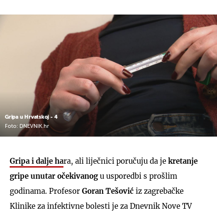
Gripa u Hrvatskoj - 4
Foto: DNEVNIK.hr
Gripa i dalje ha
ra, ali liječnici poručuju da je
kretanje
gripe unutar očekivanog
u usporedbi s prošlim
godinama. Profesor
Goran Tešović
iz zagrebačke
Klinike za infektivne bolesti je za Dnevnik Nove TV