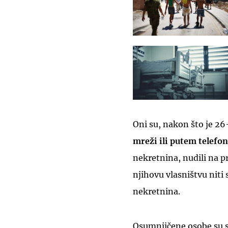
Oni su, nakon što je 2
mreži ili putem telefo
nekretnina, nudili na pr
njihovu vlasništvu niti s
nekretnina.
Osumnjičene osobe su s