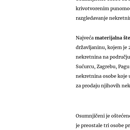
krivotvorenim punomoć
razgledavanje nekretni
Najveća
materijalna št
državljaninu, kojem je 
nekretnina na području
Sućurcu, Zagrebu, Pagu 
nekretnina osobe koje u
za prodaju njihovih nek
Osumnjičeni je oštećen
je preostale tri osobe 