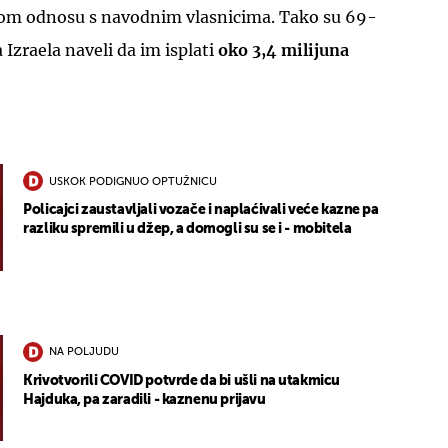
nom odnosu s navodnim vlasnicima. Tako su 69-
Izraela naveli da im isplati
oko 3,4 milijuna
USKOK PODIGNUO OPTUŽNICU
Policajci zaustavljali vozače i naplaćivali veće kazne pa
razliku spremili u džep, a domogli su se i - mobitela
NA POLJUDU
Krivotvorili COVID potvrde da bi ušli na utakmicu
Hajduka, pa zaradili - kaznenu prijavu