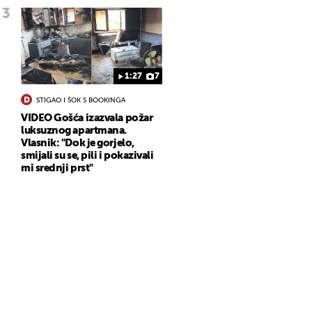
1:27
7
STIGAO I ŠOK S BOOKINGA
VIDEO Gošća izazvala požar
luksuznog apartmana.
Vlasnik: "Dok je gorjelo,
smijali su se, pili i pokazivali
mi srednji prst"