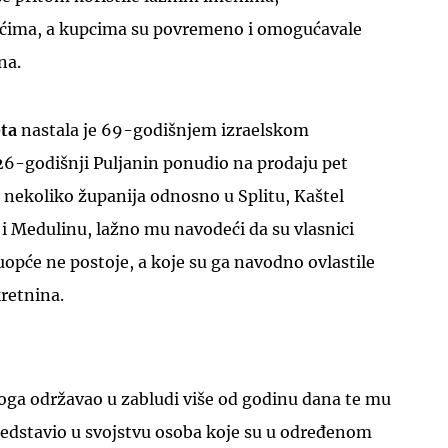
ima, a kupcima su povremeno i omogućavale
na.
eta
nastala je 69-godišnjem izraelskom
26-godišnji Puljanin ponudio na prodaju pet
UKLJUČITE NOTIFIKACIJE
 nekoliko županija odnosno u Splitu, Kaštel
i Medulinu, lažno mu navodeći da su vlasnici
opće ne postoje, a koje su ga navodno ovlastile
retnina.
oga održavao u zabludi više od godinu dana te mu
predstavio u svojstvu osoba koje su u određenom