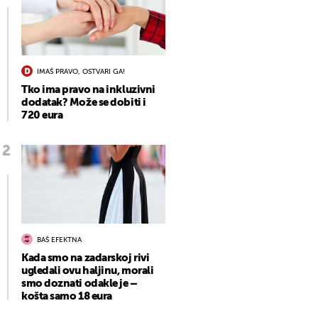
IMAŠ PRAVO, OSTVARI GA!
Tko ima pravo na inkluzivni
dodatak? Može se dobiti i
720 eura
BAŠ EFEKTNA
Kada smo na zadarskoj rivi
ugledali ovu haljinu, morali
smo doznati odakle je –
košta samo 18 eura