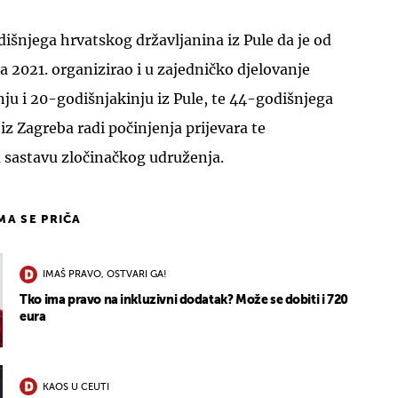
dišnjega hrvatskog državljanina iz Pule da je od
a 2021. organizirao i u zajedničko djelovanje
ju i 20-godišnjakinju iz Pule, te 44-godišnjega
iz Zagreba radi počinjenja prijevara te
 sastavu zločinačkog udruženja.
IMA SE PRIČA
IMAŠ PRAVO, OSTVARI GA!
Tko ima pravo na inkluzivni dodatak? Može se dobiti i 720
eura
KAOS U CEUTI