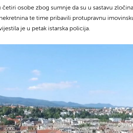
i su četiri osobe zbog sumnje da su u sastavu zločin
nekretnina te time pribavili protupravnu imovinsku
jestila je u petak istarska policija.