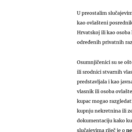
U preostalim slučajevim
kao ovlašteni posrednik
Hrvatskoj ili kao osoba 
određenih privatnih raz
Osumnjičenici su se oš
ili srodnici stvarnih vl
predstavljala i kao jav
vlasnik ili osoba ovlašt
kupac mogao razgledati
kupnju nekretnina ili ze
dokumentaciju kako kupc
slučajevima riječ je o
ne