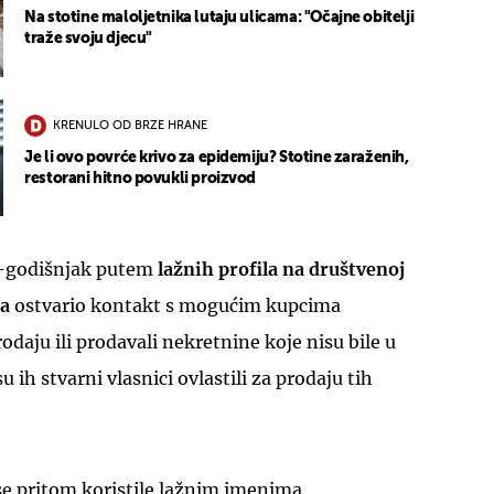
Na stotine maloljetnika lutaju ulicama: "Očajne obitelji
traže svoju djecu"
KRENULO OD BRZE HRANE
Je li ovo povrće krivo za epidemiju? Stotine zaraženih,
restorani hitno povukli proizvod
6-godišnjak putem
lažnih profila na društvenoj
na
ostvario kontakt s mogućim kupcima
odaju ili prodavali nekretnine koje nisu bile u
u ih stvarni vlasnici ovlastili za prodaju tih
e pritom koristile lažnim imenima,