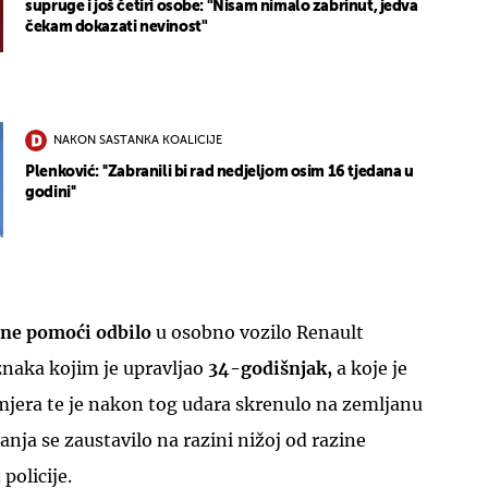
supruge i još četiri osobe: "Nisam nimalo zabrinut, jedva
čekam dokazati nevinost"
NAKON SASTANKA KOALICIJE
Plenković: ''Zabranili bi rad nedjeljom osim 16 tjedana u
UKLJUČITE NOTIFIKACIJE
godini''
tne pomoći odbilo
u osobno vozilo Renault
znaka kojim je upravljao
34-godišnjak,
a koje je
mjera te je nakon tog udara skrenulo na zemljanu
anja se zaustavilo na razini nižoj od razine
 policije.