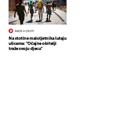
KAOS U CEUTI
Na stotine maloljetnika lutaju
ulicama: "Očajne obitelji
traže svoju djecu"