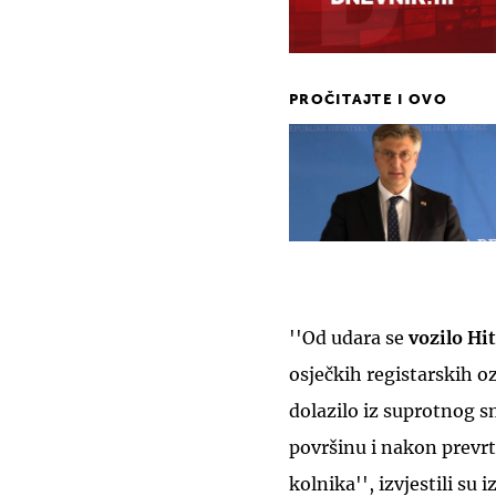
PROČITAJTE I OVO
''Od udara se
vozilo Hi
osječkih registarskih o
dolazilo iz suprotnog s
površinu i nakon prevrt
kolnika'', izvjestili su iz