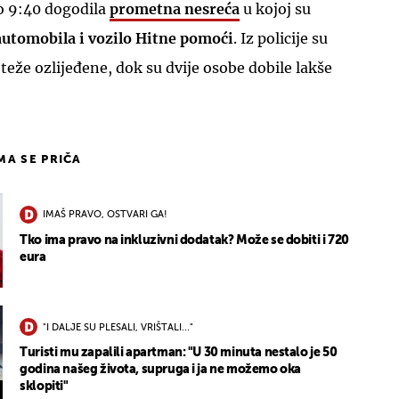
o 9:40 dogodila
prometna nesreća
u kojoj su
automobila i vozilo Hitne pomoći
. Iz policije su
e teže ozlijeđene, dok su dvije osobe dobile lakše
IMA SE PRIČA
IMAŠ PRAVO, OSTVARI GA!
Tko ima pravo na inkluzivni dodatak? Može se dobiti i 720
eura
"I DALJE SU PLESALI, VRIŠTALI..."
Turisti mu zapalili apartman: "U 30 minuta nestalo je 50
godina našeg života, supruga i ja ne možemo oka
sklopiti"