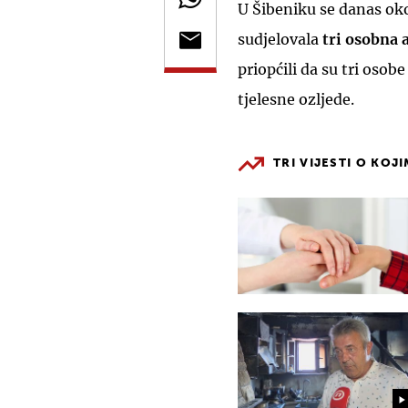
U Šibeniku se danas ok
sudjelovala
tri osobna 
priopćili da su tri osob
tjelesne ozljede.
TRI VIJESTI O KOJ