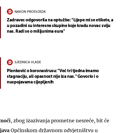
NAKON PROSVJEDA
Zadravec odgovorila na optužbe: "Lijepe mi se etikete, a
u pozadini su interesne skupine koje kradu novac sviju
nas. Radi se o milijunima eura"
SJEDNICA VLADE
Plenković o koronavirusu: "Već tri tjedna imamo
stagnaciju, ali opasnost nije iza nas." Govorio i o
nuspojavama cijepljenih
omoći
, zbog izazivanja prometne nesreće, bit će
java
Općinskom državnom odvjetništvu u