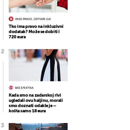
IMAŠ PRAVO, OSTVARI GA!
Tko ima pravo na inkluzivni
dodatak? Može se dobiti i
720 eura
BAŠ EFEKTNA
Kada smo na zadarskoj rivi
ugledali ovu haljinu, morali
smo doznati odakle je –
košta samo 18 eura