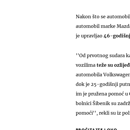
Nakon što se automobil
automobil marke Mazda,
je upravljao
46-godišn
''Od prvotnog sudara k
vozilima
teže su ozlije
automobila Volkswagen 
dok je 25-godišnji putn
im je pružena pomoć u O
bolnici Šibenik su zadr
pomoći'', rekli su iz poli