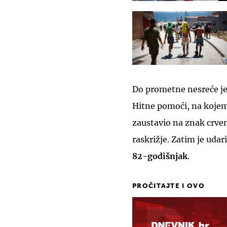
Do prometne nesreće je
Hitne pomoći, na kojem
zaustavio na znak crven
raskrižje. Zatim je uda
82-godišnjak
.
PROČITAJTE I OVO