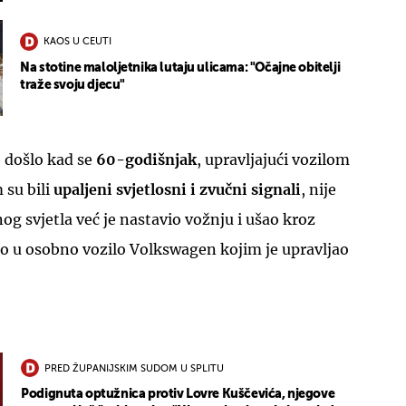
KAOS U CEUTI
Na stotine maloljetnika lutaju ulicama: "Očajne obitelji
traže svoju djecu"
 došlo kad se
60-godišnjak
, upravljajući vozilom
 su bili
upaljeni svjetlosni i zvučni signali
, nije
og svjetla već je nastavio vožnju i ušao kroz
rio u osobno vozilo Volkswagen kojim je upravljao
PRED ŽUPANIJSKIM SUDOM U SPLITU
Podignuta optužnica protiv Lovre Kuščevića, njegove