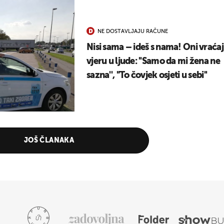
NE DOSTAVLJAJU RAČUNE
Nisi sama – ideš s nama! Oni vraća
vjeru u ljude: ''Samo da mi žena ne
sazna'', ''To čovjek osjeti u sebi''
JOŠ ČLANAKA