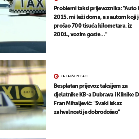
UKLJUČITE NOTIFIKACIJE
Problemi taksi prijevoznika: "Auto 
2015. mi leži doma, a s autom koji j
prošao 700 tisuća kilometara, iz
2001., vozim goste…"
ZA LAKŠI POSAO
Besplatan prijevoz taksijem za
djelatnike KB-a Dubrava i Klinike D
Fran Mihaljević: "Svaki iskaz
zahvalnosti je dobrodošao"