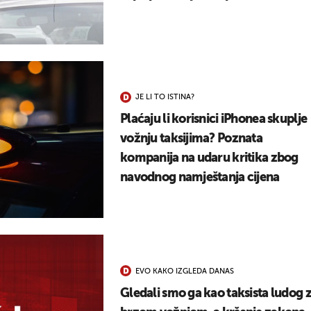
JE LI TO ISTINA?
Plaćaju li korisnici iPhonea skuplje
vožnju taksijima? Poznata
kompanija na udaru kritika zbog
navodnog namještanja cijena
EVO KAKO IZGLEDA DANAS
Gledali smo ga kao taksista ludog 