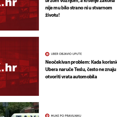
brzom vožnjom, a kršenje zakona
nije mu bilo strano ni u stvarnom
životu!
UBER OBJAVIO UPUTE
Neočekivan problem: Kada korisni
Ubera naruče Teslu, često ne znaju
otvoriti vrata automobila
MUKE PO PRAVILNIKU