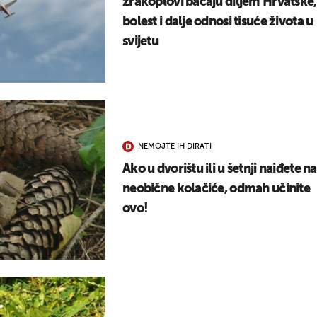
zrakoplovi bacaju diljem Hrvatske,
bolest i dalje odnosi tisuće života u
svijetu
NEMOJTE IH DIRATI
Ako u dvorištu ili u šetnji naiđete na
neobične kolačiće, odmah učinite
ovo!