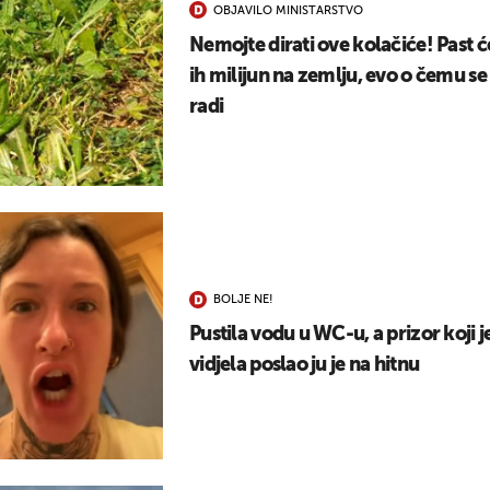
OBJAVILO MINISTARSTVO
UKLJUČITE NOTIFIKACIJE
Nemojte dirati ove kolačiće! Past ć
ih milijun na zemlju, evo o čemu se
radi
BOLJE NE!
Pustila vodu u WC-u, a prizor koji j
vidjela poslao ju je na hitnu