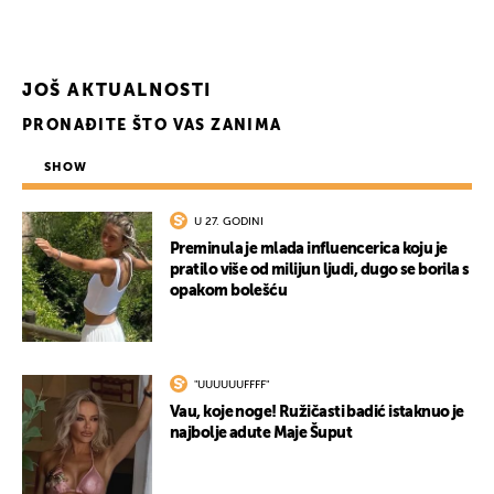
UKLJUČITE NOTIFIKACIJE
JOŠ AKTUALNOSTI
PRONAĐITE ŠTO VAS ZANIMA
SHOW
U 27. GODINI
Preminula je mlada influencerica koju je
pratilo više od milijun ljudi, dugo se borila s
opakom bolešću
"UUUUUUFFFF"
Vau, koje noge! Ružičasti badić istaknuo je
najbolje adute Maje Šuput