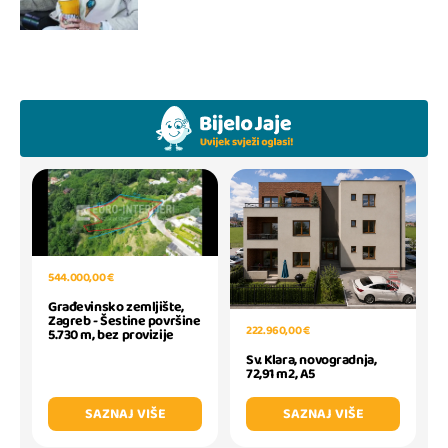
544.000,00 €
Građevinsko zemljište,
Zagreb - Šestine površine
222.960,00 €
5.730 m, bez provizije
Sv. Klara, novogradnja,
72,91 m2, A5
SAZNAJ VIŠE
SAZNAJ VIŠE