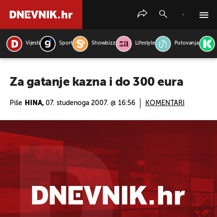
Vijesti
Sport
Showbizz
Lifestyle
Putovanja
PRETRAŽITE VIJESTI
Za gatanje kazna i do 300 eura
Piše
HINA,
07. studenoga 2007. @ 16:56
KOMENTARI