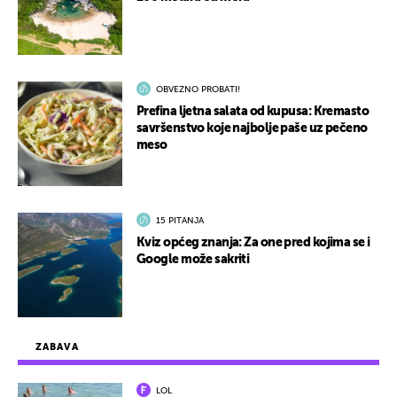
OBVEZNO PROBATI!
Prefina ljetna salata od kupusa: Kremasto
savršenstvo koje najbolje paše uz pečeno
meso
15 PITANJA
Kviz općeg znanja: Za one pred kojima se i
Google može sakriti
ZABAVA
LOL