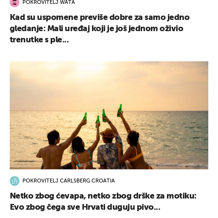
POKROVITELJ WATA
Kad su uspomene previše dobre za samo jedno
gledanje: Mali uređaj koji je još jednom oživio
trenutke s ple...
POKROVITELJ CARLSBERG CROATIA
Netko zbog ćevapa, netko zbog drške za motiku:
Evo zbog čega sve Hrvati duguju pivo...