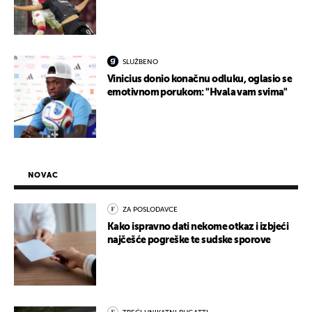
SLUŽBENO
Vinicius donio konačnu odluku, oglasio se
emotivnom porukom: "Hvala vam svima"
NOVAC
ZA POSLODAVCE
Kako ispravno dati nekome otkaz i izbjeći
najčešće pogreške te sudske sporove