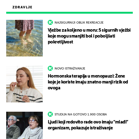
ZDRAVLJE
NAJSIGURNIJI OBLIK REKREACIJE
Vježbe za koljeno u moru: 5 sigurnih vježbi
koje mogu smanjiti bol i poboljšati
pokretljivost
NOVO ISTRAŽIVANJE
Hormonska terapija u menopauzi: Žene
koje je koriste imaju znatno manji rizik od
ovoga
STUDIJA NA GOTOVO 1.900 OSOBA
Ljudi koji redovito rade ovo imaju “mlađi”
organizam, pokazuje istraživanje