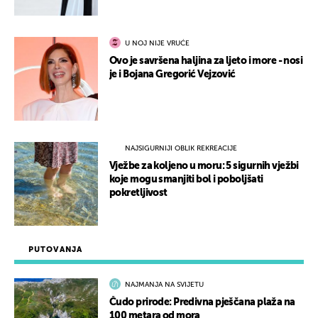
U NOJ NIJE VRUĆE
Ovo je savršena haljina za ljeto i more - nosi
je i Bojana Gregorić Vejzović
NAJSIGURNIJI OBLIK REKREACIJE
Vježbe za koljeno u moru: 5 sigurnih vježbi
koje mogu smanjiti bol i poboljšati
pokretljivost
PUTOVANJA
NAJMANJA NA SVIJETU
Čudo prirode: Predivna pješčana plaža na
100 metara od mora