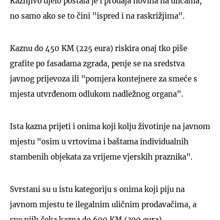
Kažnjivo djelo postala je i prodaja novina na ulicama,
no samo ako se to čini "ispred i na raskrižjima".
Kaznu do 450 KM (225 eura) riskira onaj tko piše
grafite po fasadama zgrada, penje se na sredstva
javnog prijevoza ili "pomjera kontejnere za smeće s
mjesta utvrđenom odlukom nadležnog organa".
Ista kazna prijeti i onima koji kolju životinje na javnom
mjestu "osim u vrtovima i baštama individualnih
stambenih objekata za vrijeme vjerskih praznika".
Svrstani su u istu kategoriju s onima koji piju na
javnom mjestu te ilegalnim uličnim prodavačima, a
sve njih čeka kazna do 600 KM (300 eura).