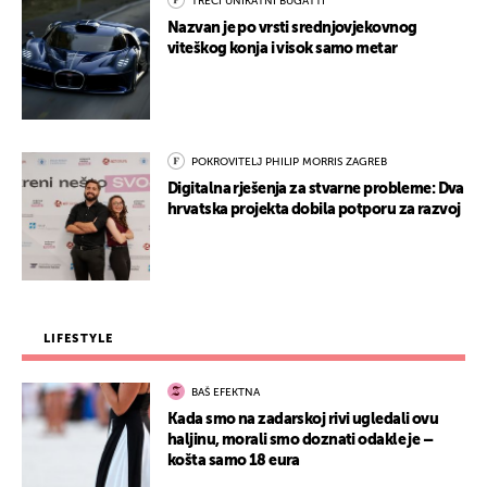
TREĆI UNIKATNI BUGATTI
Nazvan je po vrsti srednjovjekovnog
viteškog konja i visok samo metar
POKROVITELJ PHILIP MORRIS ZAGREB
Digitalna rješenja za stvarne probleme: Dva
hrvatska projekta dobila potporu za razvoj
LIFESTYLE
BAŠ EFEKTNA
Kada smo na zadarskoj rivi ugledali ovu
haljinu, morali smo doznati odakle je –
košta samo 18 eura