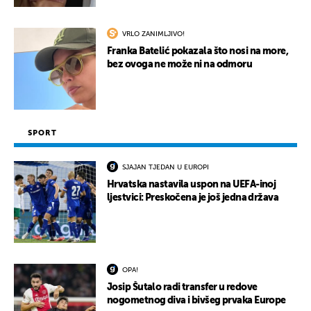
VRLO ZANIMLJIVO!
Franka Batelić pokazala što nosi na more,
bez ovoga ne može ni na odmoru
SPORT
SJAJAN TJEDAN U EUROPI
Hrvatska nastavila uspon na UEFA-inoj
ljestvici: Preskočena je još jedna država
OPA!
Josip Šutalo radi transfer u redove
nogometnog diva i bivšeg prvaka Europe