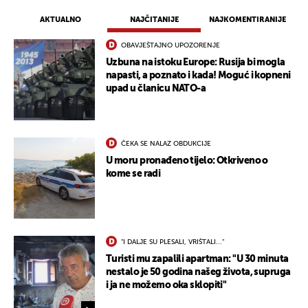
AKTUALNO
NAJČITANIJE
NAJKOMENTIRANIJE
OBAVJEŠTAJNO UPOZORENJE
Uzbuna na istoku Europe: Rusija bi mogla
napasti, a poznato i kada! Moguć i kopneni
upad u članicu NATO-a
ČEKA SE NALAZ OBDUKCIJE
U moru pronađeno tijelo: Otkriveno o
kome se radi
"I DALJE SU PLESALI, VRIŠTALI..."
Turisti mu zapalili apartman: "U 30 minuta
nestalo je 50 godina našeg života, supruga
i ja ne možemo oka sklopiti"