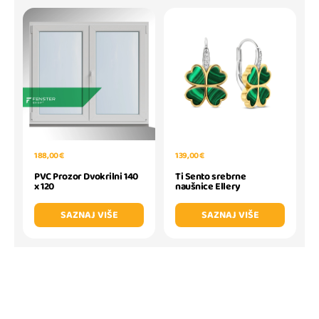
188,00 €
139,00 €
PVC Prozor Dvokrilni 140
Ti Sento srebrne
x 120
naušnice Ellery
SAZNAJ VIŠE
SAZNAJ VIŠE