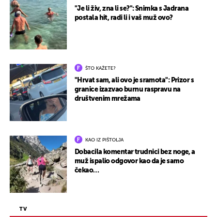
"Je li živ, zna li se?": Snimka s Jadrana
postala hit, radi li i vaš muž ovo?
ŠTO KAŽETE?
"Hrvat sam, ali ovo je sramota": Prizor s
granice izazvao burnu raspravu na
društvenim mrežama
KAO IZ PIŠTOLJA
Dobacila komentar trudnici bez noge, a
muž ispalio odgovor kao da je samo
čekao…
TV