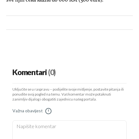
Komentari
(0)
Uključite se u raspravu – podijelite svoje mišljenje, postavite pitanja ili
ponudite svoj pogled na temu. Vaš komentar može potaknuti
zanimljiv dijalog i obogatiti zajednicu našeg portala.
Važna obavijest
!