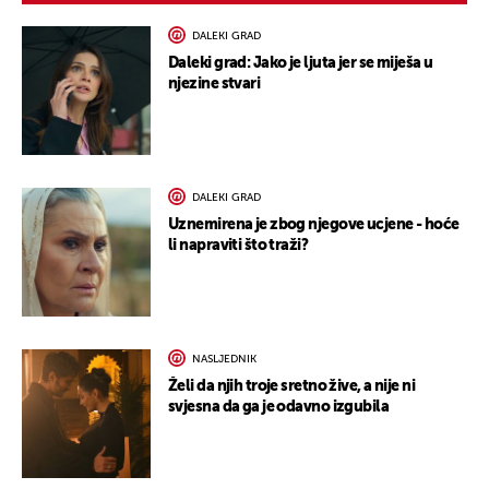
DALEKI GRAD
Daleki grad: Jako je ljuta jer se miješa u
njezine stvari
DALEKI GRAD
Uznemirena je zbog njegove ucjene - hoće
li napraviti što traži?
NASLJEDNIK
Želi da njih troje sretno žive, a nije ni
svjesna da ga je odavno izgubila