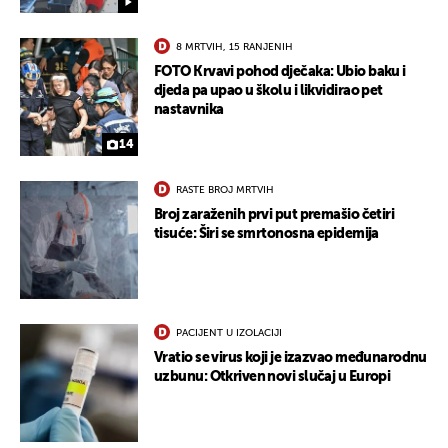
8 MRTVIH, 15 RANJENIH
FOTO Krvavi pohod dječaka: Ubio baku i
djeda pa upao u školu i likvidirao pet
nastavnika
14
RASTE BROJ MRTVIH
Broj zaraženih prvi put premašio četiri
tisuće: Širi se smrtonosna epidemija
PACIJENT U IZOLACIJI
Vratio se virus koji je izazvao međunarodnu
uzbunu: Otkriven novi slučaj u Europi