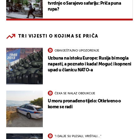
tvrdnje o Sarajevo safariju: Priča puna
rupa?
TRI VIJESTI O KOJIMA SE PRIČA
OBAVJEŠTAJNO UPOZORENJE
Uzbuna na istoku Europe: Rusija bi mogla
napasti, a poznato i kada! Moguć i kopneni
upad u članicu NATO-a
ČEKA SE NALAZ OBDUKCIJE
U moru pronađeno tijelo: Otkriveno o
kome se radi
"I DALJE SU PLESALI, VRIŠTALI..."