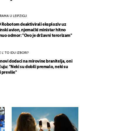
RAMA U LEIPZIGU
Robotom deaktivirali eksploziv uz
inski avion, njemački ministar hitno
nuo odmor: "Ovo je državni terorizam"
E L' TO IDU IZBORI?
 novi dodaci na mirovine branitelja, oni
uju: "Neki su dobili premalo, neki su
i previše"