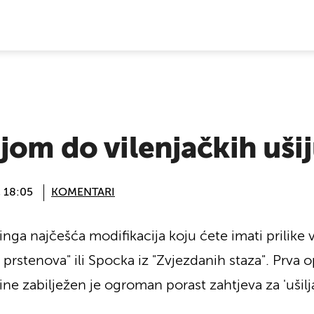
E VIJESTI
jom do vilenjačkih uši
@ 18:05
KOMENTARI
inga najčešća modifikacija koju ćete imati prilike v
prstenova" ili Spocka iz "Zvjezdanih staza". Prva 
ine zabilježen je ogroman porast zahtjeva za 'ušilja