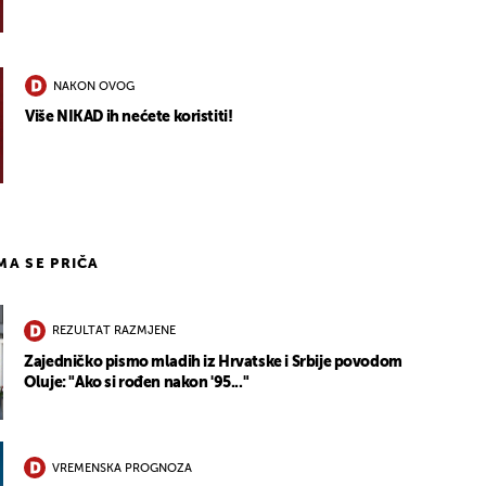
NAKON OVOG
Više NIKAD ih nećete koristiti!
IMA SE PRIČA
REZULTAT RAZMJENE
Zajedničko pismo mladih iz Hrvatske i Srbije povodom
Oluje: "Ako si rođen nakon '95..."
VREMENSKA PROGNOZA