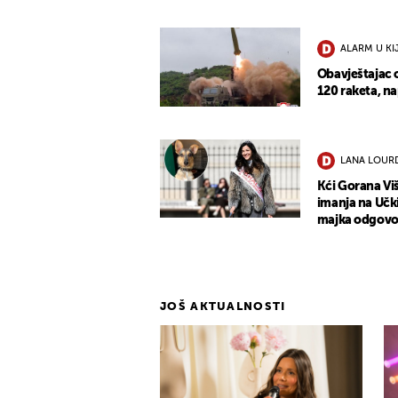
ALARM U KI
Obavještajac o
120 raketa, na
LANA LOURD
Kći Gorana Vi
imanja na Učki 
majka odgovori
JOŠ AKTUALNOSTI