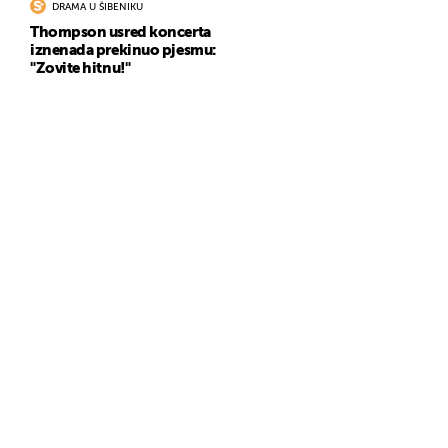
DRAMA U ŠIBENIKU
Thompson usred koncerta
iznenada prekinuo pjesmu:
"Zovite hitnu!"