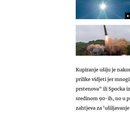
Kupiranje ušiju je nako
prilike vidjeti jer mnog
prstenova" ili Spocka i
sredinom 90-ih, no u po
zahtjeva za 'ušiljavanje'