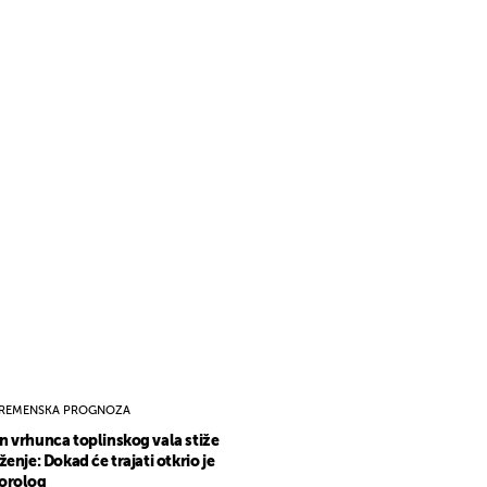
REMENSKA PROGNOZA
 vrhunca toplinskog vala stiže
ženje: Dokad će trajati otkrio je
orolog