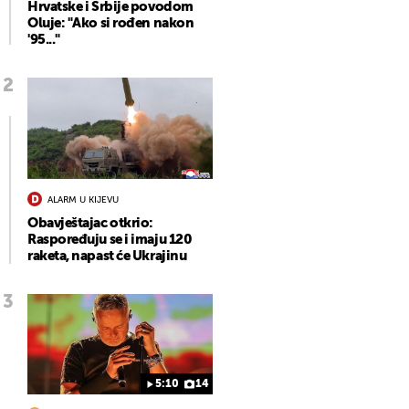
Hrvatske i Srbije povodom
Oluje: "Ako si rođen nakon
'95..."
ALARM U KIJEVU
Obavještajac otkrio:
Raspoređuju se i imaju 120
raketa, napast će Ukrajinu
5:10
14