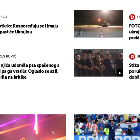
JEVU
D
tkrio: Raspoređuju se i imaju
FOTO 
past će Ukrajinu
ukraj
preki
ES RUPIĆ
J
šnjića udomila psa spašenog s
Stižu
pa ga vratila: Oglasio se azil,
poruč
la na kritike
dobil