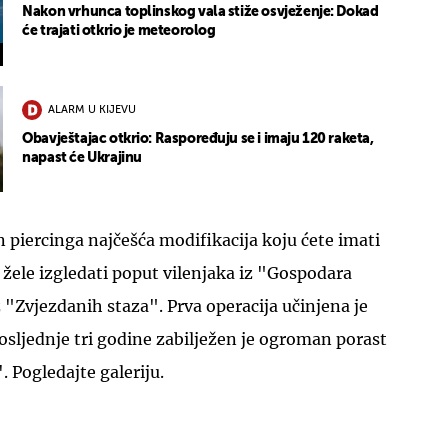
Nakon vrhunca toplinskog vala stiže osvježenje: Dokad
će trajati otkrio je meteorolog
ALARM U KIJEVU
Obavještajac otkrio: Raspoređuju se i imaju 120 raketa,
napast će Ukrajinu
n piercinga najčešća modifikacija koju ćete imati
i žele izgledati poput vilenjaka iz "Gospodara
z "Zvjezdanih staza". Prva operacija učinjena je
sljednje tri godine zabilježen je ogroman porast
. Pogledajte galeriju.