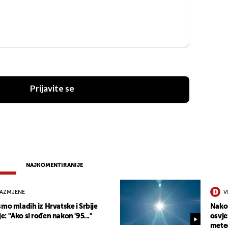
Prijavite se
NAJKOMENTIRANIJE
RAZMJENE
V
mo mladih iz Hrvatske i Srbije
Nakon
 "Ako si rođen nakon '95..."
osvje
mete