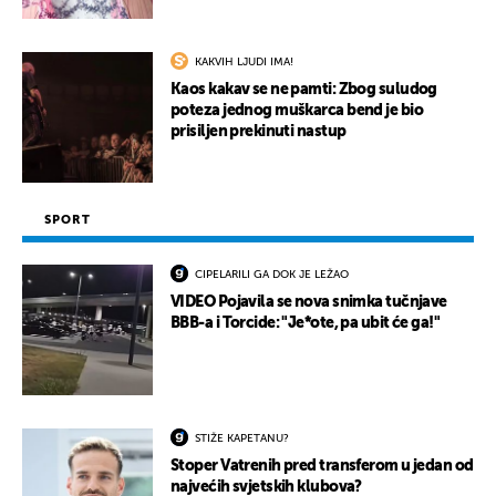
KAKVIH LJUDI IMA!
Kaos kakav se ne pamti: Zbog suludog
poteza jednog muškarca bend je bio
prisiljen prekinuti nastup
SPORT
CIPELARILI GA DOK JE LEŽAO
VIDEO Pojavila se nova snimka tučnjave
BBB-a i Torcide: "Je*ote, pa ubit će ga!"
STIŽE KAPETANU?
Stoper Vatrenih pred transferom u jedan od
najvećih svjetskih klubova?