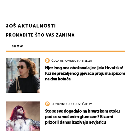
UKLJUČITE NOTIFIKACIJE
JOŠ AKTUALNOSTI
PRONAĐITE ŠTO VAS ZANIMA
SHOW
ČUVA USPOMENU NA NJEGA
Njezinog oca obožavala je cijela Hrvatska!
Kći neprežaljenog pjevača projurila špicom
na dva kotača
PONOVNO POD POVEĆALOM
Što se sve događalo na hrvatskom otoku
pod osramoćenim glumcem? Bizarni
prizori i danas izazivaju nevjericu