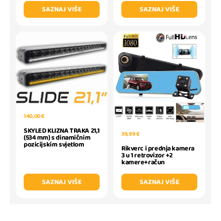
SAZNAJ VIŠE
SAZNAJ VIŠE
140,00 €
SKYLED KLIZNA TRAKA 21,1
39,99 €
(534 mm) s dinamičnim
pozicijskim svjetlom
Rikverc i prednja kamera
3 u 1 retrovizor +2
kamere+račun
SAZNAJ VIŠE
SAZNAJ VIŠE