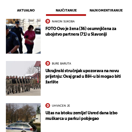
AKTUALNO
NAJČITANIJE
NAJKOMENTIRANIJE
NAKON SUKOBA
FOTO Ovo je žena (36) osumnjičena za
ubojstvo partnera (71) u Slavoniji
BURE BARUTA
Ukrajinski stručnjak upozorava na novu
prijetnju: Ovaj grad u BiH-u bi mogao biti
žarište
UHVAĆEN JE
Užas na istoku zemlje! Usred dana izbo
muškarca u parku i pobjegao