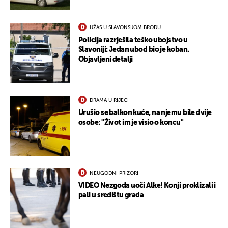
UŽAS U SLAVONSKOM BRODU
Policija razrješila teško ubojstvo u
Slavoniji: Jedan ubod bio je koban.
Objavljeni detalji
DRAMA U RIJECI
Urušio se balkon kuće, na njemu bile dvije
osobe: "Život im je visio o koncu"
NEUGODNI PRIZORI
VIDEO Nezgoda uoči Alke! Konji proklizali i
pali u središtu grada