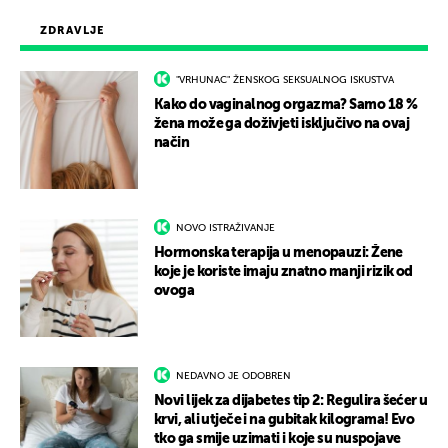
ZDRAVLJE
"VRHUNAC" ŽENSKOG SEKSUALNOG ISKUSTVA
Kako do vaginalnog orgazma? Samo 18 %
žena može ga doživjeti isključivo na ovaj
način
NOVO ISTRAŽIVANJE
Hormonska terapija u menopauzi: Žene
koje je koriste imaju znatno manji rizik od
ovoga
NEDAVNO JE ODOBREN
Novi lijek za dijabetes tip 2: Regulira šećer u
krvi, ali utječe i na gubitak kilograma! Evo
tko ga smije uzimati i koje su nuspojave