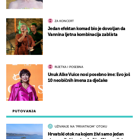
ZA KONCERT
Jedan efektan komad bio je dovoljan da
Vannina ljetna kombinacija zablista
RIJETKA I POSEBNA
Unuk Alke Vuice nosi posebno ime: Evo još
10 neobičnih imena za dječake
PUTOVANJA
UŽIVANJE NA "PRIVATNOM" OTOKU
Hrvatski otok na kojem živi samo jedan