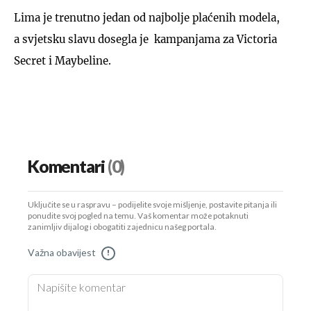
Lima je trenutno jedan od najbolje plaćenih modela,
a svjetsku slavu dosegla je kampanjama za Victoria
Secret i Maybeline.
Komentari
(0)
Uključite se u raspravu – podijelite svoje mišljenje, postavite pitanja ili
ponudite svoj pogled na temu. Vaš komentar može potaknuti
zanimljiv dijalog i obogatiti zajednicu našeg portala.
Važna obavijest
!