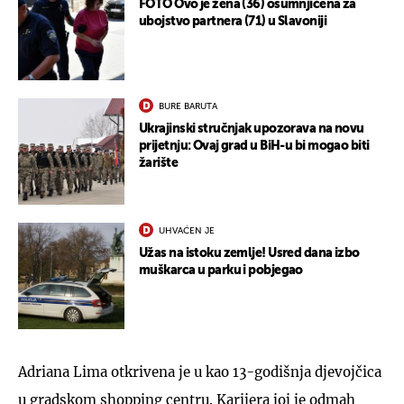
FOTO Ovo je žena (36) osumnjičena za
ubojstvo partnera (71) u Slavoniji
BURE BARUTA
Ukrajinski stručnjak upozorava na novu
prijetnju: Ovaj grad u BiH-u bi mogao biti
žarište
UHVAĆEN JE
Užas na istoku zemlje! Usred dana izbo
muškarca u parku i pobjegao
Adriana Lima otkrivena je u kao 13-godišnja djevojčica
u gradskom shopping centru. Karijera joj je odmah