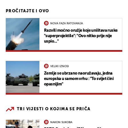
PROČITAJTE I OVO
NOVA FAZA RATOVANJA
Razvili moćno oružje koje uništava ruske
"superprojektile": "Ovo nitko prije nije
uspio..."
VELIKI IZNOSI
Zemlje se ubrzano naoružavaju, jedna
europska u samom vrhu : "To svijet čini
opasnijim"
TRI VIJESTI O KOJIMA SE PRIČA
NAKON SUKOBA