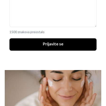
1500 znakova preostalo
Prijavite se