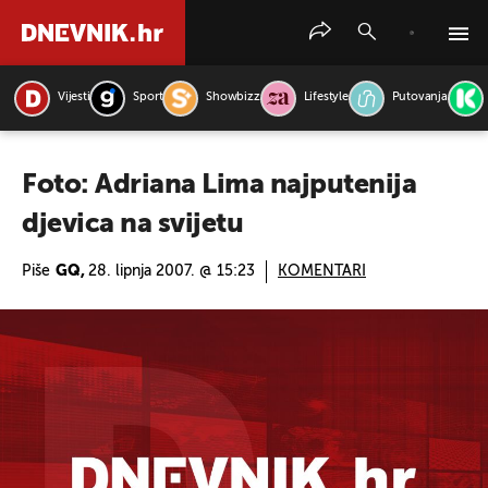
Vijesti
Sport
Showbizz
Lifestyle
Putovanja
PRETRAŽITE VIJESTI
Foto: Adriana Lima najputenija
djevica na svijetu
Piše
GQ,
28. lipnja 2007. @ 15:23
KOMENTARI