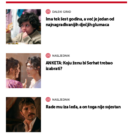
DALEKI GRAD
Ima tek šest godina, a već je jedan od
najnagrađivanijih dječjih glumaca
NASLJEDNIK
ANKETA: Koju ženu bi Serhat trebao
izabrati?
NASLJEDNIK
Rade mu iza leđa, a on toga nije svjestan