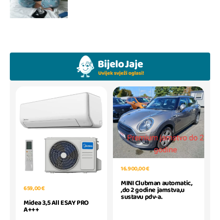
16.900,00 €
MINI Clubman automatic,
659,00 €
,do 2 godine jamstva,u
sustavu pdv-a.
Midea 3,5 All ESAY PRO
A+++