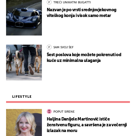
TREĆI UNIKATNI BUGATTI
Nazvan je po vrsti srednjovjekovnog
viteškog konja i visok samo metar
SAM SVOJ ŠEF
Šest poslova koje možete pokrenuti od
kuće uz minimalna ulaganja
LIFESTYLE
POPUT SIRENE
Haljina Danijele Martinović ističe
ženstvenu figuru, a savršena je za večernji
izlazak na moru