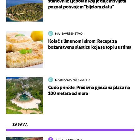
stanovnik: Ljepotan koji je diljem svijeta
poznat po svojem "bijelom zlatu"
MA, SAVRŠENSTVO!
Kolač s limunom i sirom: Recept za
božanstvenu slasticu koja se topi u ustima
NAJMANJA NA SVIJETU
Čudo prirode: Predivna pješčana plaža na
100 metara od mora
ZABAVA