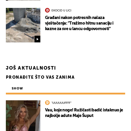
EKOCID U LICI
Građani nakon potresnih nalaza
vještačenja: "Tražimo hitnu sanaciju i
kazne za sve u lancu odgovornosti"
JOŠ AKTUALNOSTI
PRONAĐITE ŠTO VAS ZANIMA
SHOW
"UUUUUUFFFF"
UKLJUČITE NOTIFIKACIJE
Vau, koje noge! Ružičasti badić istaknuo je
najbolje adute Maje Šuput