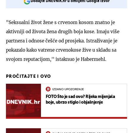
Dodajte DNEVNIK.hr u omiljeni Google izvor
"Seksualni život žene s crvenom kosom znatno je
aktivniji od života žena drugih boja kose. Imaju više
partnera i odnose češće od prosjeka. Istraživanje je
pokazalo kako vatrene crvenokose žive u skladu sa
svojom reputacijom,'' istaknuo je Habermehl.
PROČITAJTE I OVO
IZDANO UPOZORENJE
FOTO Što je sad ovo? Rijeka mijenjala
boje, ubrzo stiglo i objašnjenje