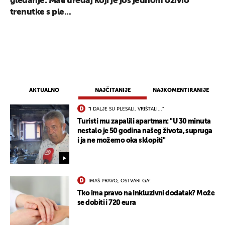
gledanje: Mali uređaj koji je još jednom oživio
trenutke s ple...
AKTUALNO
NAJČITANIJE
NAJKOMENTIRANIJE
"I DALJE SU PLESALI, VRIŠTALI..."
Turisti mu zapalili apartman: "U 30 minuta
nestalo je 50 godina našeg života, supruga
i ja ne možemo oka sklopiti"
IMAŠ PRAVO, OSTVARI GA!
Tko ima pravo na inkluzivni dodatak? Može
se dobiti i 720 eura