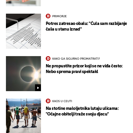
PRIMORJE
Potres zatresao obalu: "Čula sam razbijanje
čaša u stanu iznad"
KAKO GA SIGURNO PROMATRATI?
Ne propustite prizor koji se ne viđa često:
Nebo sprema pravi spektakl
KAOS U CEUTI
Na stotine maloljetnika lutaju ulicama:
"Očajne obitelji traže svoju djecu"