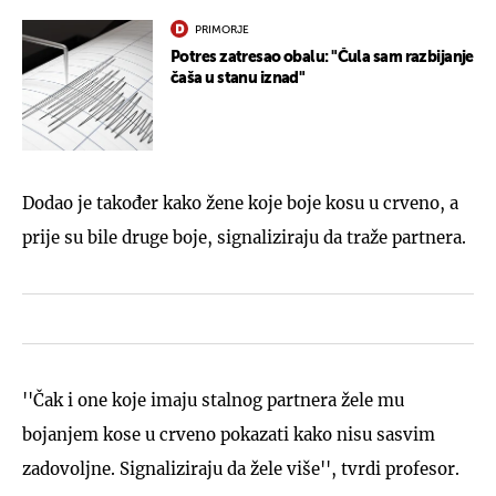
PRIMORJE
Potres zatresao obalu: "Čula sam razbijanje
čaša u stanu iznad"
Dodao je također kako žene koje boje kosu u crveno, a
prije su bile druge boje, signaliziraju da traže partnera.
''Čak i one koje imaju stalnog partnera žele mu
bojanjem kose u crveno pokazati kako nisu sasvim
zadovoljne. Signaliziraju da žele više'', tvrdi profesor.