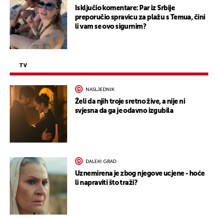
Isključio komentare: Par iz Srbije
preporučio spravicu za plažu s Temua, čini
li vam se ovo sigurnim?
TV
NASLJEDNIK
Želi da njih troje sretno žive, a nije ni
svjesna da ga je odavno izgubila
DALEKI GRAD
Uznemirena je zbog njegove ucjene - hoće
li napraviti što traži?