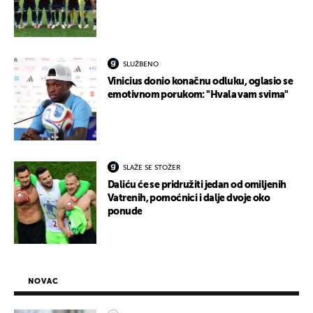
SLUŽBENO
Vinicius donio konačnu odluku, oglasio se
emotivnom porukom: "Hvala vam svima"
SLAŽE SE STOŽER
Daliću će se pridružiti jedan od omiljenih
Vatrenih, pomoćnici i dalje dvoje oko
ponude
NOVAC