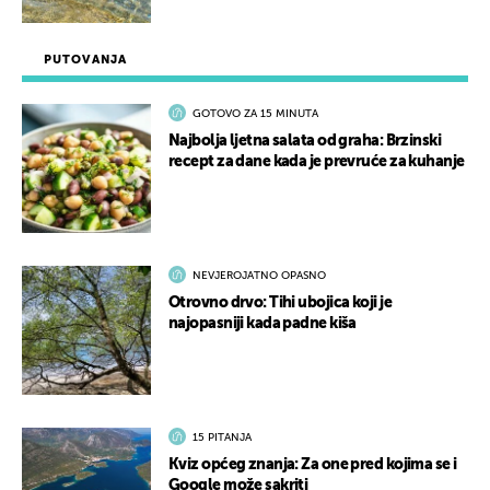
PUTOVANJA
GOTOVO ZA 15 MINUTA
Najbolja ljetna salata od graha: Brzinski
recept za dane kada je prevruće za kuhanje
NEVJEROJATNO OPASNO
Otrovno drvo: Tihi ubojica koji je
najopasniji kada padne kiša
15 PITANJA
Kviz općeg znanja: Za one pred kojima se i
Google može sakriti