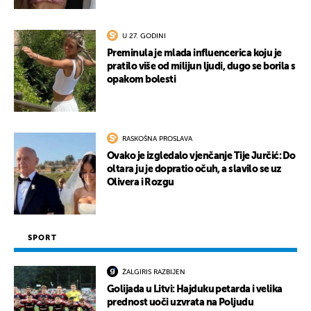
U 27. GODINI
Preminula je mlada influencerica koju je
pratilo više od milijun ljudi, dugo se borila s
opakom bolesti
RASKOŠNA PROSLAVA
Ovako je izgledalo vjenčanje Tije Jurčić: Do
oltara ju je dopratio očuh, a slavilo se uz
Olivera i Rozgu
SPORT
ŽALGIRIS RAZBIJEN
Golijada u Litvi: Hajduku petarda i velika
prednost uoči uzvrata na Poljudu