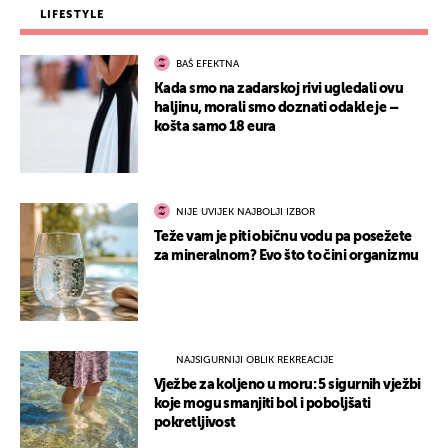
LIFESTYLE
BAŠ EFEKTNA
Kada smo na zadarskoj rivi ugledali ovu
haljinu, morali smo doznati odakle je –
košta samo 18 eura
NIJE UVIJEK NAJBOLJI IZBOR
Teže vam je piti običnu vodu pa posežete
za mineralnom? Evo što to čini organizmu
NAJSIGURNIJI OBLIK REKREACIJE
Vježbe za koljeno u moru: 5 sigurnih vježbi
koje mogu smanjiti bol i poboljšati
pokretljivost