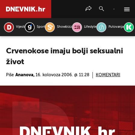
Vijesti
Sport
Showbizz
Lifestyle
Putovanja
PRETRAŽITE VIJESTI
Crvenokose imaju bolji seksualni
život
Piše
Ananova,
16. kolovoza 2006. @ 11:28
KOMENTARI