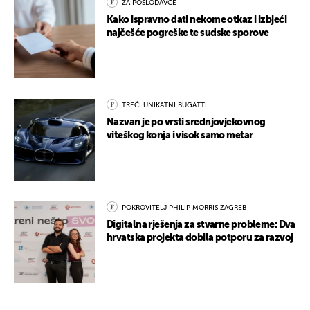
ZA POSLODAVCE
Kako ispravno dati nekome otkaz i izbjeći
najčešće pogreške te sudske sporove
TREĆI UNIKATNI BUGATTI
Nazvan je po vrsti srednjovjekovnog
viteškog konja i visok samo metar
POKROVITELJ PHILIP MORRIS ZAGREB
Digitalna rješenja za stvarne probleme: Dva
hrvatska projekta dobila potporu za razvoj