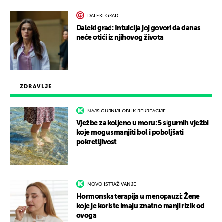
DALEKI GRAD
Daleki grad: Intuicija joj govori da danas
neće otići iz njihovog života
ZDRAVLJE
NAJSIGURNIJI OBLIK REKREACIJE
Vježbe za koljeno u moru: 5 sigurnih vježbi
koje mogu smanjiti bol i poboljšati
pokretljivost
NOVO ISTRAŽIVANJE
Hormonska terapija u menopauzi: Žene
koje je koriste imaju znatno manji rizik od
ovoga