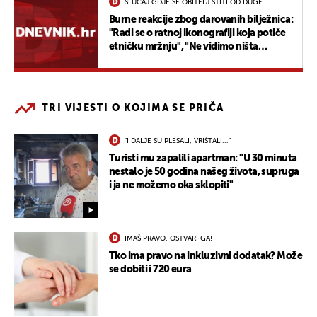
SLUČAJ GDJE SE OBITELJ ŠTITI OD DUGE
Burne reakcije zbog darovanih bilježnica:
"Radi se o ratnoj ikonografiji koja potiče
etničku mržnju", "Ne vidimo ništa
sporno"
TRI VIJESTI O KOJIMA SE PRIČA
"I DALJE SU PLESALI, VRIŠTALI..."
Turisti mu zapalili apartman: "U 30 minuta
nestalo je 50 godina našeg života, supruga
i ja ne možemo oka sklopiti"
IMAŠ PRAVO, OSTVARI GA!
Tko ima pravo na inkluzivni dodatak? Može
se dobiti i 720 eura