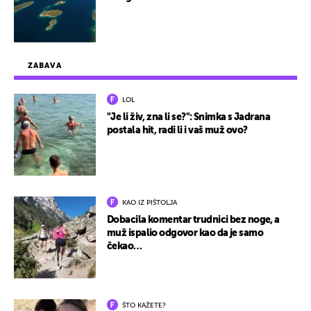
ZABAVA
LOL
"Je li živ, zna li se?": Snimka s Jadrana
postala hit, radi li i vaš muž ovo?
KAO IZ PIŠTOLJA
Dobacila komentar trudnici bez noge, a
muž ispalio odgovor kao da je samo
čekao…
ŠTO KAŽETE?