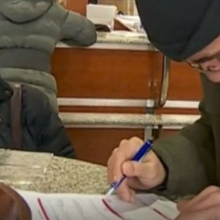
POMOĆ KOJA JE POSTALA PROBLEM
povrat
Apsurdne posljedice državne pomoći tvrtkama u
koronakrizi: Radnici sada zbog toga nemaju pravo na 
povrat poreza