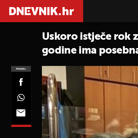
Uskoro istječe rok 
godine ima posebn
PODIJELI
POGLEDAJ