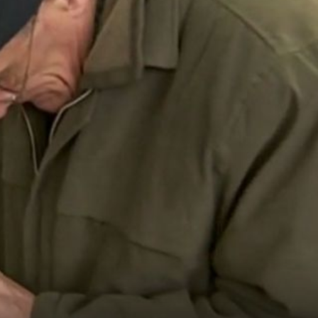
JASNA PORUKA
Pravobraniteljica oštro o porezu na nekretnine: "Ako
-
obvezuje građane, zašto ne bi i državu?"