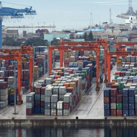
+
17
+
DAMIR ŠEGOTA
anje u
Na slobodi nakon šest dana: Bivši direktor u HOO-u
izašao iz zatvora