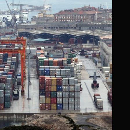
3
AFERA PRŠUT
Željko Kerum pušten na slobodu: USKOK traži istražni
zatvor samo za njegova nećaka