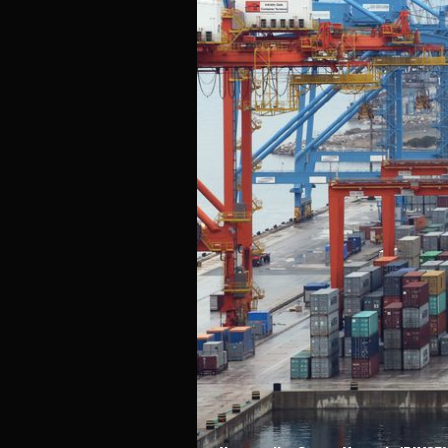
AFERA PRŠUT
FOTO Uhićenog Željka Keruma doveli na ispitiv
USKOK