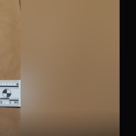
1
+
3
VOZILO SLETJELO S CESTE
UZNEMIRUJUĆE Strašni prizori nesreće u Zagrebu: Auto
se prepolovio, jedna osoba poginula