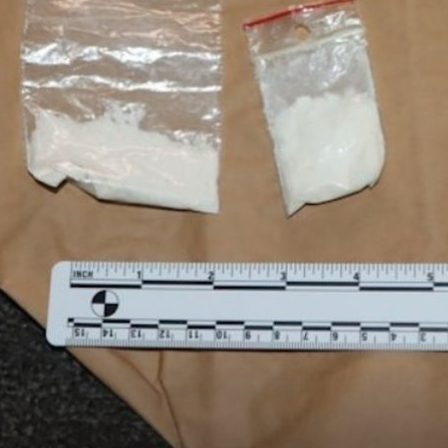
+
8
+
U PRITVORU JE
Policija
FOTO Policija zaustavila Španjolku na zagrebačkom
aerodromu, a kad su otvorili kofer, odmah su je uhitili