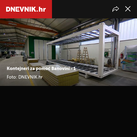
Kontejneri za pomoć Banovini - 1
Foto: DNEVNIK.hr