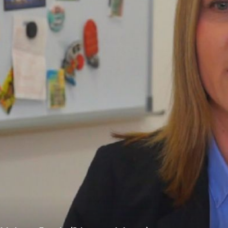
+
RAST DEPOZITA
i bi vam
Otkrivamo koliko su Hrvati uštedjeli u pandemiji i koj
je
regije najviše "ušparale": "Lani sam manje potrošio, t
zna što će biti sljedeće godine"