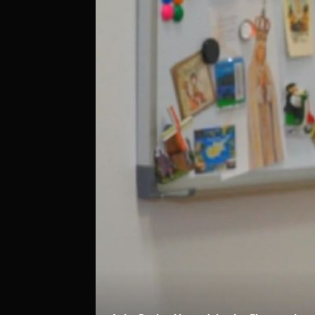
IZAZOV MNOGIM LJUDIMA
Imate li vi svoj financijski plan? Ovi savjeti mogl
pomoći da napokon "obuzdate" vlastite financi