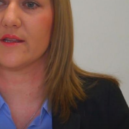
3
STRUČNJAKINJA ZA INFORMER
e su
Zašto štedjeti, je li novac bitan i kako se obogatiti?
ko
''Postoje uhodani koraci, a dvije stvari su ključne''