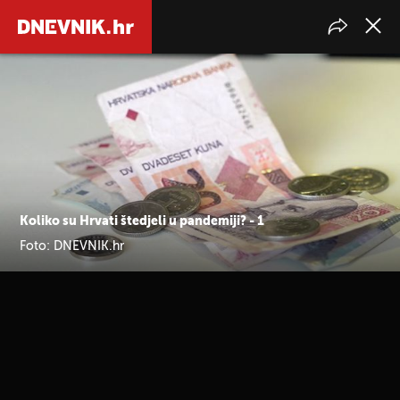
Koliko su Hrvati štedjeli u pandemiji? - 1
Foto: DNEVNIK.hr