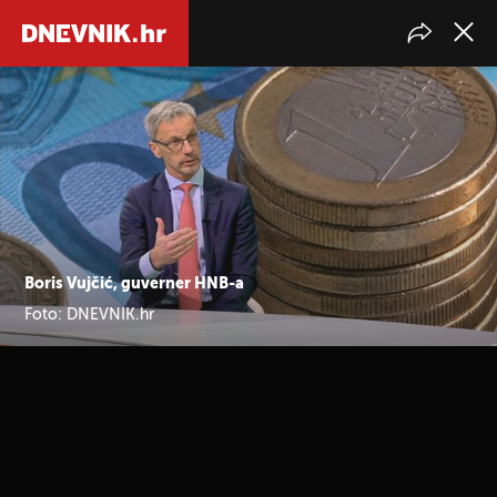
Boris Vujčić, guverner HNB-a
Foto: DNEVNIK.hr