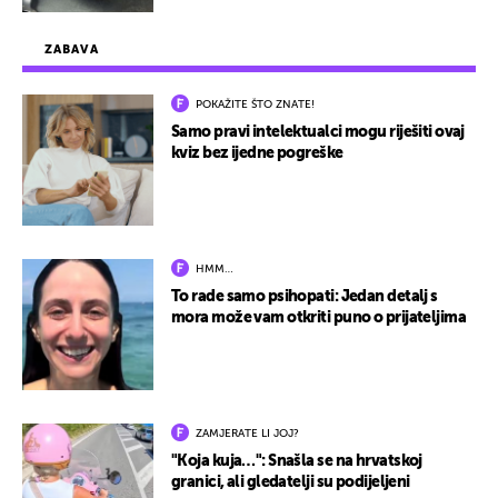
ZABAVA
POKAŽITE ŠTO ZNATE!
Samo pravi intelektualci mogu riješiti ovaj
kviz bez ijedne pogreške
HMM…
To rade samo psihopati: Jedan detalj s
mora može vam otkriti puno o prijateljima
ZAMJERATE LI JOJ?
"Koja kuja…": Snašla se na hrvatskoj
granici, ali gledatelji su podijeljeni