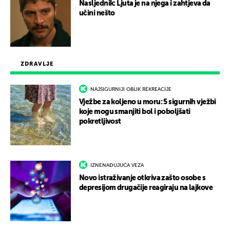
Nasljednik: Ljuta je na njega i zahtjeva da
učini nešto
ZDRAVLJE
NAJSIGURNIJI OBLIK REKREACIJE
Vježbe za koljeno u moru: 5 sigurnih vježbi
koje mogu smanjiti bol i poboljšati
pokretljivost
IZNENAĐUJUĆA VEZA
Novo istraživanje otkriva zašto osobe s
depresijom drugačije reagiraju na lajkove