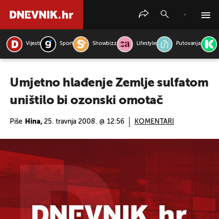
Vijesti
Sport
Showbizz
Lifestyle
Putovanja
PRETRAŽITE VIJESTI
Umjetno hlađenje Zemlje sulfatom
uništilo bi ozonski omotač
Piše
Hina,
25. travnja 2008. @ 12:56
KOMENTARI