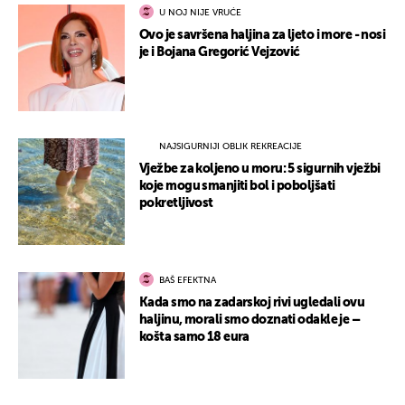
U NOJ NIJE VRUĆE
Ovo je savršena haljina za ljeto i more - nosi
je i Bojana Gregorić Vejzović
NAJSIGURNIJI OBLIK REKREACIJE
Vježbe za koljeno u moru: 5 sigurnih vježbi
koje mogu smanjiti bol i poboljšati
pokretljivost
BAŠ EFEKTNA
Kada smo na zadarskoj rivi ugledali ovu
haljinu, morali smo doznati odakle je –
košta samo 18 eura