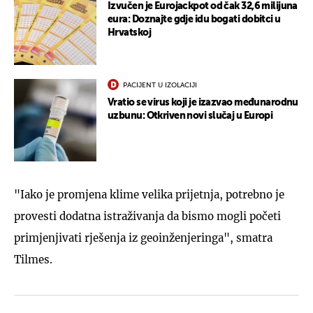
Izvučen je Eurojackpot od čak 32,6 milijuna
eura: Doznajte gdje idu bogati dobitci u
Hrvatskoj
PACIJENT U IZOLACIJI
Vratio se virus koji je izazvao međunarodnu
uzbunu: Otkriven novi slučaj u Europi
"Iako je promjena klime velika prijetnja, potrebno je
provesti dodatna istraživanja da bismo mogli početi
primjenjivati rješenja iz geoinženjeringa", smatra
Tilmes.