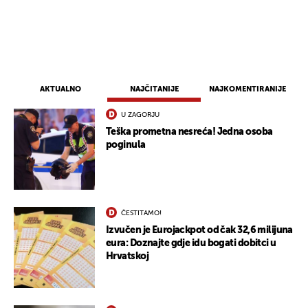
AKTUALNO
NAJČITANIJE
NAJKOMENTIRANIJE
U ZAGORJU
Teška prometna nesreća! Jedna osoba
poginula
ČESTITAMO!
UKLJUČITE NOTIFIKACIJE
Izvučen je Eurojackpot od čak 32,6 milijuna
eura: Doznajte gdje idu bogati dobitci u
Hrvatskoj