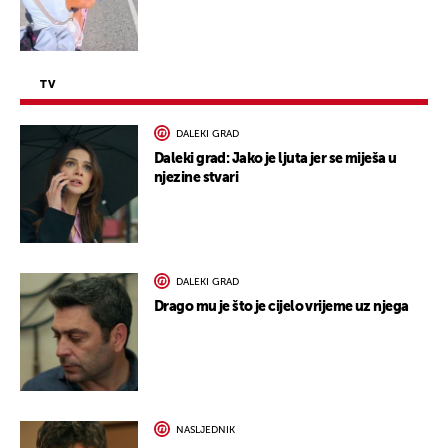
TV
DALEKI GRAD
Daleki grad: Jako je ljuta jer se miješa u
njezine stvari
DALEKI GRAD
Drago mu je što je cijelo vrijeme uz njega
NASLJEDNIK