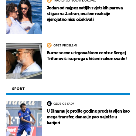
"KAO DA SU NOVAK ĐOKOVIĆ"
Jedan od najpoznatijih svjetskih parova
stigao na Jadran, ovakve reakcije
vjerojatno nisu očekivali
OPET PROBLEMI
Burne scene u trgovačkom centru: Sergej
Trifunović i supruga uhićeni nakon svađe!
SPORT
GDJE ĆE SAD?
U Dinamu je prošle godine predstavljen kao
mega transfer, danas je pao najniže u
karijeri