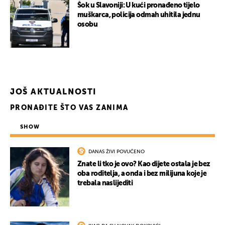
Šok u Slavoniji: U kući pronađeno tijelo
muškarca, policija odmah uhitila jednu
osobu
JOŠ AKTUALNOSTI
PRONAĐITE ŠTO VAS ZANIMA
SHOW
DANAS ŽIVI POVUČENO
Znate li tko je ovo? Kao dijete ostala je bez
oba roditelja, a onda i bez milijuna koje je
trebala naslijediti