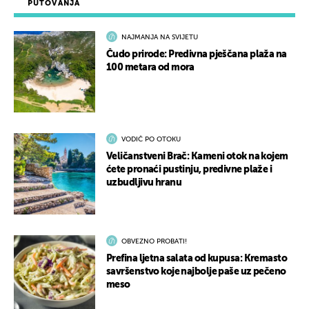
PUTOVANJA
NAJMANJA NA SVIJETU
Čudo prirode: Predivna pješčana plaža na
100 metara od mora
VODIČ PO OTOKU
Veličanstveni Brač: Kameni otok na kojem
ćete pronaći pustinju, predivne plaže i
uzbudljivu hranu
OBVEZNO PROBATI!
Prefina ljetna salata od kupusa: Kremasto
savršenstvo koje najbolje paše uz pečeno
meso