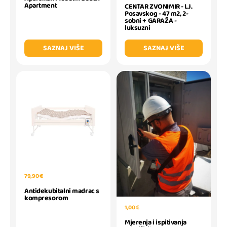
Apartment
CENTAR ZVONIMIR - LJ.
Posavskog - 47 m2, 2-
sobni + GARAŽA -
luksuzni
SAZNAJ VIŠE
SAZNAJ VIŠE
79,90 €
Antidekubitalni madrac s
kompresorom
1,00 €
Mjerenja i ispitivanja