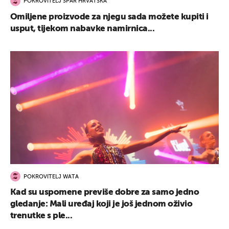
POKROVITELJ SPAR HRVATSKA
Omiljene proizvode za njegu sada možete kupiti i
usput, tijekom nabavke namirnica...
POKROVITELJ WATA
Kad su uspomene previše dobre za samo jedno
gledanje: Mali uređaj koji je još jednom oživio
trenutke s ple...