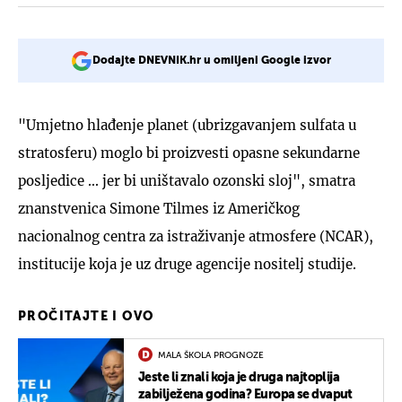
Dodajte DNEVNIK.hr u omiljeni Google izvor
"Umjetno hlađenje planet (ubrizgavanjem sulfata u
stratosferu) moglo bi proizvesti opasne sekundarne
posljedice ... jer bi uništavalo ozonski sloj", smatra
znanstvenica Simone Tilmes iz Američkog
nacionalnog centra za istraživanje atmosfere (NCAR),
institucije koja je uz druge agencije nositelj studije.
PROČITAJTE I OVO
MALA ŠKOLA PROGNOZE
Jeste li znali koja je druga najtoplija
zabilježena godina? Europa se dvaput