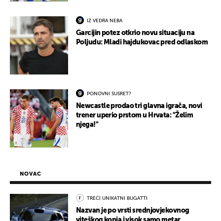
IZ VEDRA NEBA
Garcijin potez otkrio novu situaciju na
Poljudu: Mladi hajdukovac pred odlaskom
PONOVNI SUSRET?
Newcastle prodao tri glavna igrača, novi
trener uperio prstom u Hrvata: "Želim
njega!"
NOVAC
TREĆI UNIKATNI BUGATTI
Nazvan je po vrsti srednjovjekovnog
viteškog konja i visok samo metar