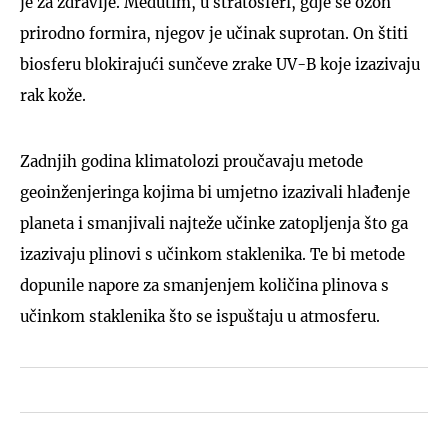
je za zdravlje. Međutim, u stratosferi, gdje se ozon
prirodno formira, njegov je učinak suprotan. On štiti
biosferu blokirajući sunčeve zrake UV-B koje izazivaju
rak kože.
Zadnjih godina klimatolozi proučavaju metode
geoinženjeringa kojima bi umjetno izazivali hlađenje
planeta i smanjivali najteže učinke zatopljenja što ga
izazivaju plinovi s učinkom staklenika. Te bi metode
dopunile napore za smanjenjem količina plinova s
učinkom staklenika što se ispuštaju u atmosferu.