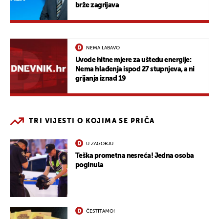
brže zagrijava
NEMA LABAVO
Uvode hitne mjere za uštedu energije:
Nema hlađenja ispod 27 stupnjeva, a ni
grijanja iznad 19
TRI VIJESTI O KOJIMA SE PRIČA
U ZAGORJU
Teška prometna nesreća! Jedna osoba
poginula
ČESTITAMO!