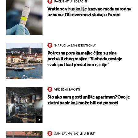
PACIJENT U IZOLACIJI
Vratio se virus koji je izazvao međunarodnu
uzbunu: Otkriven novi slučaj u Europi
"NARUČILA SAM IDENTIČNU"
Potresna poruka majke čijeg su sina
pretukli zbog majice: "Sloboda nestaje
svaki put kad prešutimo nasilje"
VRIJEDNI SAVJETI
Što ako vam gosti unište apartman? Ovo je
zlatni papir koji može biti od pomoći
SUMNJA NA NASILNU SMRT