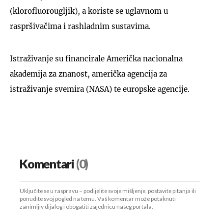
(klorofluorougljik), a koriste se uglavnom u
raspršivačima i rashladnim sustavima.
Istraživanje su financirale Američka nacionalna
akademija za znanost, američka agencija za
istraživanje svemira (NASA) te europske agencije.
Komentari
(0)
Uključite se u raspravu – podijelite svoje mišljenje, postavite pitanja ili
ponudite svoj pogled na temu. Vaš komentar može potaknuti
zanimljiv dijalog i obogatiti zajednicu našeg portala.