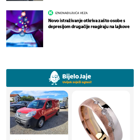
IZNENAĐUJUĆA VEZA
Novo istraživanje otkriva zašto osobe s
depresijom drugačije reagiraju na lajkove