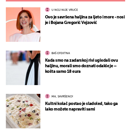
U NOJ NIJE VRUĆE
Ovo je savršena haljina za ljeto i more - nosi
je i Bojana Gregorić Vejzović
BAŠ EFEKTNA
Kada smo na zadarskoj rivi ugledali ovu
haljinu, morali smo doznati odakle je –
košta samo 18 eura
MA, SAVRŠENO!
Kultni kolač postao je sladoled, tako ga
lako možete napraviti sami