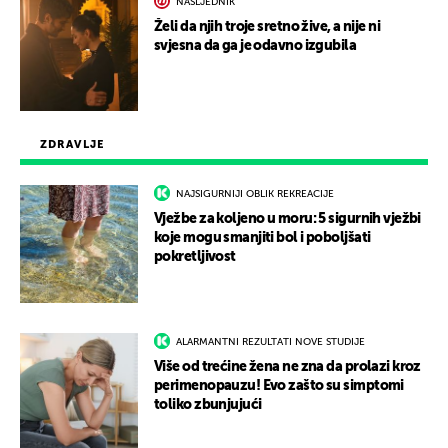
NASLJEDNIK
Želi da njih troje sretno žive, a nije ni
svjesna da ga je odavno izgubila
ZDRAVLJE
NAJSIGURNIJI OBLIK REKREACIJE
Vježbe za koljeno u moru: 5 sigurnih vježbi
koje mogu smanjiti bol i poboljšati
pokretljivost
ALARMANTNI REZULTATI NOVE STUDIJE
Više od trećine žena ne zna da prolazi kroz
perimenopauzu! Evo zašto su simptomi
toliko zbunjujući