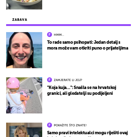
ZABAVA
HMM…
To rade samo psihopati: Jedan detalj s
mora može vam otkriti puno o prijateljima
ZAMJERATE LI JOJ?
"Koja kuja…": Snašla se na hrvatskoj
granici, ali gledatelji su podijeljeni
POKAŽITE ŠTO ZNATE!
Samo pravi intelektualci mogu riješiti ovaj