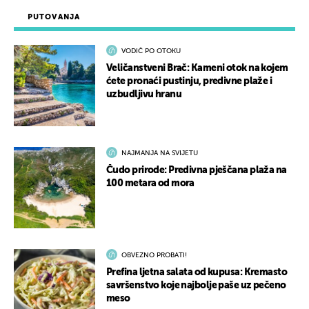
PUTOVANJA
VODIČ PO OTOKU
Veličanstveni Brač: Kameni otok na kojem
ćete pronaći pustinju, predivne plaže i
uzbudljivu hranu
NAJMANJA NA SVIJETU
Čudo prirode: Predivna pješčana plaža na
100 metara od mora
OBVEZNO PROBATI!
Prefina ljetna salata od kupusa: Kremasto
savršenstvo koje najbolje paše uz pečeno
meso