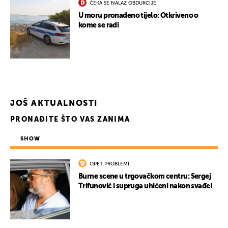
ČEKA SE NALAZ OBDUKCIJE
U moru pronađeno tijelo: Otkriveno o
kome se radi
JOŠ AKTUALNOSTI
PRONAĐITE ŠTO VAS ZANIMA
SHOW
OPET PROBLEMI
Burne scene u trgovačkom centru: Sergej
Trifunović i supruga uhićeni nakon svađe!