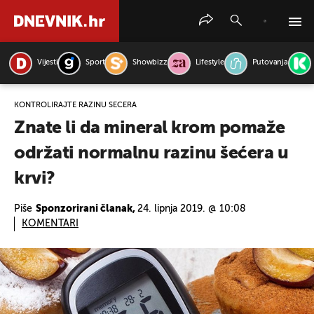
Vijesti
Sport
Showbizz
Lifestyle
Putovanja
PRETRAŽITE VIJESTI
KONTROLIRAJTE RAZINU ŠEĆERA
Znate li da mineral krom pomaže
održati normalnu razinu šećera u
krvi?
Piše
Sponzorirani članak,
24. lipnja 2019. @ 10:08
KOMENTARI