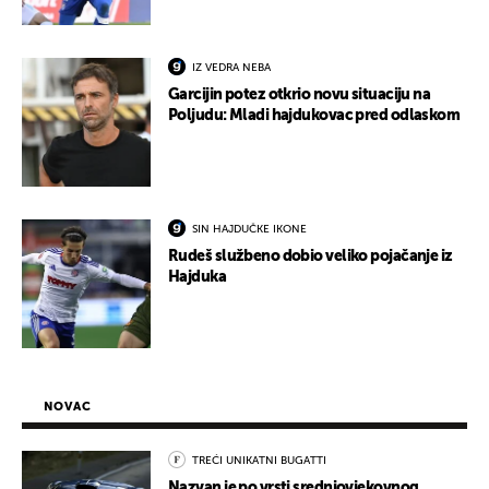
IZ VEDRA NEBA
Garcijin potez otkrio novu situaciju na
Poljudu: Mladi hajdukovac pred odlaskom
SIN HAJDUČKE IKONE
Rudeš službeno dobio veliko pojačanje iz
Hajduka
NOVAC
TREĆI UNIKATNI BUGATTI
Nazvan je po vrsti srednjovjekovnog