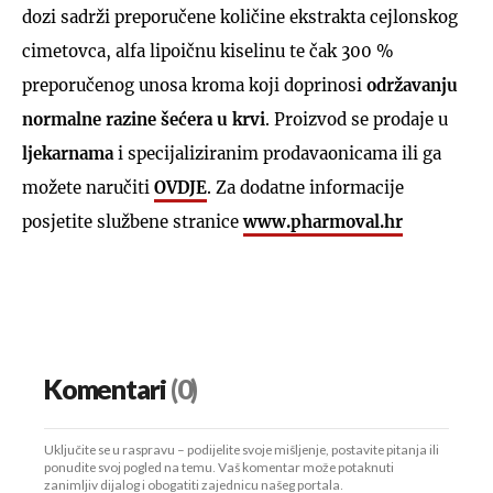
dozi sadrži preporučene količine ekstrakta cejlonskog
cimetovca, alfa lipoičnu kiselinu te čak 300 %
preporučenog unosa kroma koji doprinosi
održavanju
normalne razine šećera u krvi
. Proizvod se prodaje u
ljekarnama
i specijaliziranim prodavaonicama ili ga
možete naručiti
OVDJE
. Za dodatne informacije
posjetite službene stranice
www.pharmoval.hr
Komentari
(0)
Uključite se u raspravu – podijelite svoje mišljenje, postavite pitanja ili
ponudite svoj pogled na temu. Vaš komentar može potaknuti
zanimljiv dijalog i obogatiti zajednicu našeg portala.