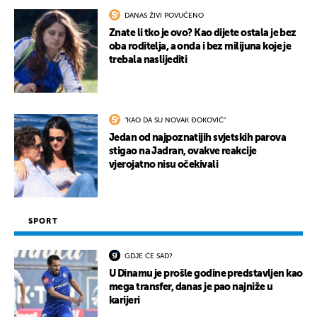
DANAS ŽIVI POVUČENO
Znate li tko je ovo? Kao dijete ostala je bez
oba roditelja, a onda i bez milijuna koje je
trebala naslijediti
"KAO DA SU NOVAK ĐOKOVIĆ"
Jedan od najpoznatijih svjetskih parova
stigao na Jadran, ovakve reakcije
vjerojatno nisu očekivali
SPORT
GDJE ĆE SAD?
U Dinamu je prošle godine predstavljen kao
mega transfer, danas je pao najniže u
karijeri