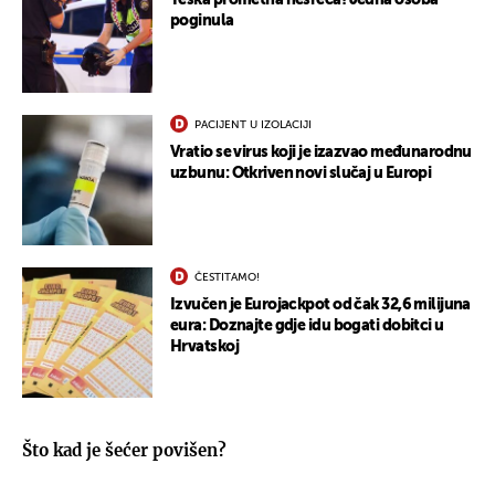
poginula
PACIJENT U IZOLACIJI
Vratio se virus koji je izazvao međunarodnu
uzbunu: Otkriven novi slučaj u Europi
ČESTITAMO!
Izvučen je Eurojackpot od čak 32,6 milijuna
eura: Doznajte gdje idu bogati dobitci u
Hrvatskoj
Što kad je šećer povišen?