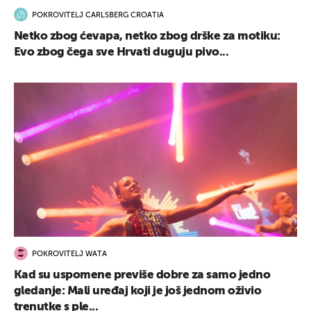
POKROVITELJ CARLSBERG CROATIA
Netko zbog ćevapa, netko zbog drške za motiku:
Evo zbog čega sve Hrvati duguju pivo...
POKROVITELJ WATA
Kad su uspomene previše dobre za samo jedno
gledanje: Mali uređaj koji je još jednom oživio
trenutke s ple...