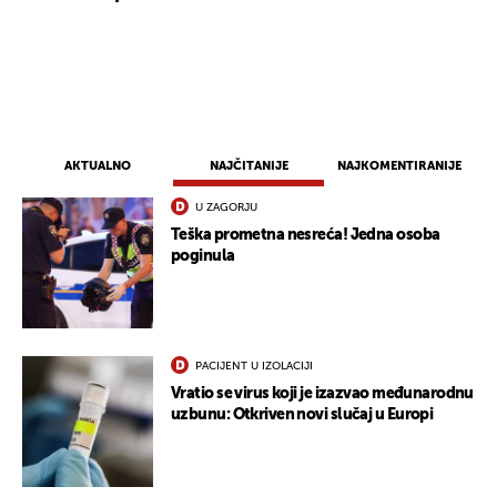
AKTUALNO
NAJČITANIJE
NAJKOMENTIRANIJE
U ZAGORJU
Teška prometna nesreća! Jedna osoba
poginula
PACIJENT U IZOLACIJI
Vratio se virus koji je izazvao međunarodnu
uzbunu: Otkriven novi slučaj u Europi