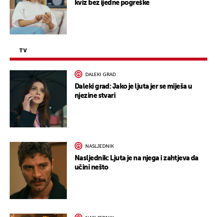
kviz bez ijedne pogreške
TV
DALEKI GRAD
Daleki grad: Jako je ljuta jer se miješa u
njezine stvari
NASLJEDNIK
Nasljednik: Ljuta je na njega i zahtjeva da
učini nešto