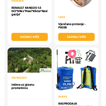
5.920,00 €
RENAULT KANGOO 1.5
DCI*90ks*Maxi*Klima*Navi
gacija*
1,00 €
Vjenčano prstenje -
P6036
SAZNAJ VIŠE
SAZNAJ VIŠE
330.000,00 €
Intima uz glavnu
prometnicu
39,99 €
RASPRODAJA