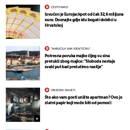
ČESTITAMO!
Izvučen je Eurojackpot od čak 32,6 milijuna
eura: Doznajte gdje idu bogati dobitci u
Hrvatskoj
UKLJUČITE NOTIFIKACIJE
"NARUČILA SAM IDENTIČNU"
Potresna poruka majke čijeg su sina
pretukli zbog majice: "Sloboda nestaje
svaki put kad prešutimo nasilje"
VRIJEDNI SAVJETI
Što ako vam gosti unište apartman? Ovo je
zlatni papir koji može biti od pomoći