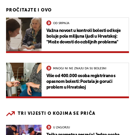
PROČITAJTE I OVO
OD SRPNJA
Važna novost u kontroli bolesti od koje
boluje pola milijuna ljudi u Hrvatskoj:
"Može dovesti do ozbiljnih problema"
MNOGI NI NE ZNAJU DA SU BOLESNI
Više od 400.000 osoba registrirano s
opasnom bolesti: Postala je gorući
problem u Hrvatskoj
TRI VIJESTI O KOJIMA SE PRIČA
U ZAGORJU
Teška prometna nesreća! Jedna osoba