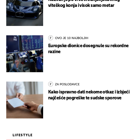
viteškog konja i visok samo metar
OVO JE 10 NAJBOLJIH
Europske dionice dosegnule su rekordne
razine
ZA POSLODAVCE
Kako ispravno dati nekome otkaz i izbjeći
najčešće pogreške te sudske sporove
LIFESTYLE