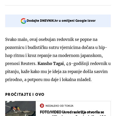
Dodajte DNEVNIK.hr u omiljeni Google izvor
Svako malo, ovaj osebujan redovnik se popne na
pozornicu i budističku sutru vjernicima dočara u hip-
hop ritmu i kroz repanje na modernom japanskom,
prenosi Reuters.
Kansho Tagai
, 49-godišnji redovnik u
pitanju, kaže kako mu je ideja za repanje došla sasvim
prirodno, a potporu mu daje i lokalna mladež.
PROČITAJTE I OVO
NEDALEKO OD TOKIJA
FOTO/VIDEO Usred raskrižja otvorila se