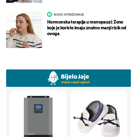
NOVO ISTRAŽIVANJE
Hormonska terapija u menopauzi: Žene
koje je koriste imaju znatno manji rizik od
ovoga