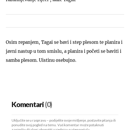
Osim repanjem, Tagai se bavi i step plesom te planira i
javni nastup u tom smislu, a planira i početi se baviti i
samba plesom. Uistinu osebujno.
Komentari
(0)
Uključite se u raspravu – podijelite svoje mišljenje, postavite pitanja ili
ponudite svoj pogled na temu. Vaš komentar može potaknuti
zanimljiv dijalog i obogatiti zajednicu našeg portala.