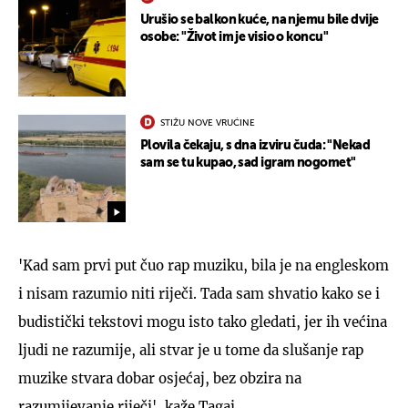
Urušio se balkon kuće, na njemu bile dvije
osobe: "Život im je visio o koncu"
STIŽU NOVE VRUĆINE
Plovila čekaju, s dna izviru čuda: "Nekad
sam se tu kupao, sad igram nogomet"
'Kad sam prvi put čuo rap muziku, bila je na engleskom
i nisam razumio niti riječi. Tada sam shvatio kako se i
budistički tekstovi mogu isto tako gledati, jer ih većina
ljudi ne razumije, ali stvar je u tome da slušanje rap
muzike stvara dobar osjećaj, bez obzira na
razumijevanje riječi', kaže Tagai.