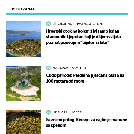
PUTOVANJA
UŽIVANJE NA "PRIVATNOM" OTOKU
Hrvatski otok na kojem živi samo jedan
stanovnik: Ljepotan koji je diljem svijeta
poznat po svojem "bijelom zlatu"
NAJMANJA NA SVIJETU
Čudo prirode: Predivna pješčana plaža na
100 metara od mora
UZ RUČAK ILI VEČERU
Savršeni prilog: Recept za najfinije mahune
sa špekom