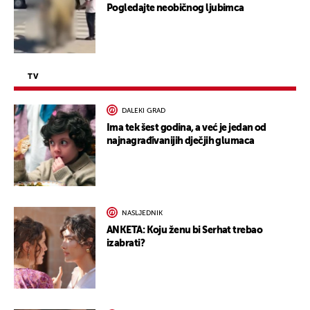
Pogledajte neobičnog ljubimca
TV
DALEKI GRAD
Ima tek šest godina, a već je jedan od
najnagrađivanijih dječjih glumaca
NASLJEDNIK
ANKETA: Koju ženu bi Serhat trebao
izabrati?