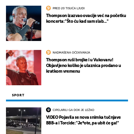
PRED 20 TISUĆA LJUDI
Thompson izazvao ovacije već na početku
koncerta: "Što ću kad sam slab..."
NADMAŠENA OČEKIVANJA
Thompson ruši brojke i u Vukovaru!
Objavljeno koliko je ulaznica prodano u
kratkom vremenu
SPORT
CIPELARILI GA DOK JE LEŽAO
VIDEO Pojavila se nova snimka tučnjave
BBB-a i Torcide: "Je*ote, pa ubit će ga!"