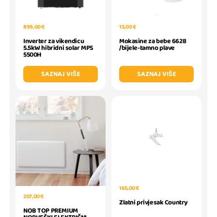
899,00 €
15,00 €
Inverter za vikendicu
Mokasine za bebe 6628
5.5kW hibridni solar MPS
/bijele-tamno plave
5500H
SAZNAJ VIŠE
SAZNAJ VIŠE
165,00 €
207,00 €
Zlatni privjesak Country
NOB TOP PREMIUM