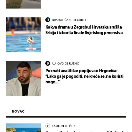
DRAMATIČAN PREOKRET
Kakva drama u Zagrebu! Hrvatska srušila
Srbiju i izborila finale Svjetskog prvenstva
AU, OVO JE RUŽNO
Poznati analitičar popljuvao Hrgovića:
"Lako ga je pogoditi, ne kreće se, ne koristi
noge..."
NOVAC
KAMO BI OTIŠLI?