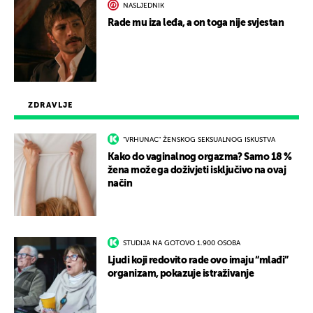
NASLJEDNIK
Rade mu iza leđa, a on toga nije svjestan
ZDRAVLJE
"VRHUNAC" ŽENSKOG SEKSUALNOG ISKUSTVA
Kako do vaginalnog orgazma? Samo 18 %
žena može ga doživjeti isključivo na ovaj
način
STUDIJA NA GOTOVO 1.900 OSOBA
Ljudi koji redovito rade ovo imaju “mlađi”
organizam, pokazuje istraživanje