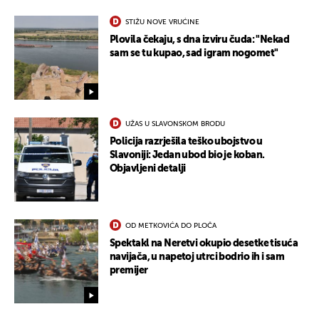
STIŽU NOVE VRUĆINE
Plovila čekaju, s dna izviru čuda: "Nekad
sam se tu kupao, sad igram nogomet"
UŽAS U SLAVONSKOM BRODU
Policija razrješila teško ubojstvo u
Slavoniji: Jedan ubod bio je koban.
Objavljeni detalji
OD METKOVIĆA DO PLOČA
Spektakl na Neretvi okupio desetke tisuća
navijača, u napetoj utrci bodrio ih i sam
premijer