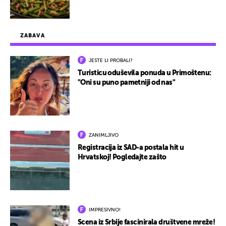
ZABAVA
JESTE LI PROBALI?
Turisticu oduševila ponuda u Primoštenu:
"Oni su puno pametniji od nas"
ZANIMLJIVO
Registracija iz SAD-a postala hit u
Hrvatskoj! Pogledajte zašto
IMPRESIVNO!
Scena iz Srbije fascinirala društvene mreže!