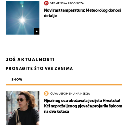
VREMENSKA PROGNOZA
Novi rast temperatura: Meteorolog donosi
detalje
JOŠ AKTUALNOSTI
PRONAĐITE ŠTO VAS ZANIMA
SHOW
ČUVA USPOMENU NA NJEGA
UKLJUČITE NOTIFIKACIJE
Njezinog oca obožavala je cijela Hrvatska!
Kći neprežaljenog pjevača projurila špicom
na dva kotača