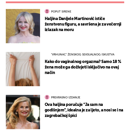
POPUT SIRENE
Haljina Danijele Martinović ističe
ženstvenu figuru, a savršena je za večernji
izlazak na moru
"VRHUNAC" ŽENSKOG SEKSUALNOG ISKUSTVA
Kako do vaginalnog orgazma? Samo 18 %
žena može ga doživjeti isključivo na ovaj
način
PREKRASNO IZDANJE
Ova haljina poručuje “Ja sam na
godišnjem”, idealna je za ljeto, a nosi se i na
zagrebačkoj špici