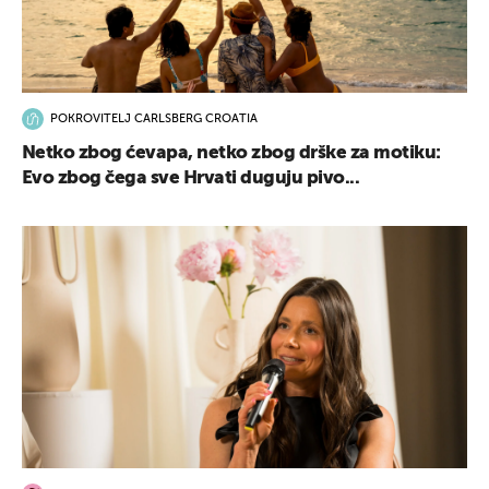
POKROVITELJ CARLSBERG CROATIA
Netko zbog ćevapa, netko zbog drške za motiku:
Evo zbog čega sve Hrvati duguju pivo...