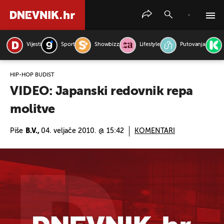
Vijesti
Sport
Showbizz
Lifestyle
Putovanja
PRETRAŽITE VIJESTI
HIP-HOP BUDIST
VIDEO: Japanski redovnik repa
molitve
Piše
B.V.,
04. veljače 2010. @ 15:42
KOMENTARI