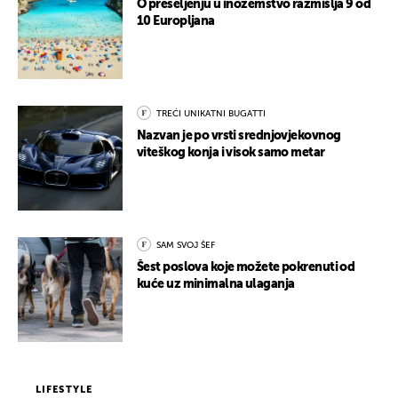
O preseljenju u inozemstvo razmišlja 9 od
10 Europljana
TREĆI UNIKATNI BUGATTI
Nazvan je po vrsti srednjovjekovnog
viteškog konja i visok samo metar
SAM SVOJ ŠEF
Šest poslova koje možete pokrenuti od
kuće uz minimalna ulaganja
LIFESTYLE