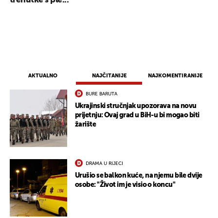
trenutke s ple...
AKTUALNO
NAJČITANIJE
NAJKOMENTIRANIJE
BURE BARUTA
Ukrajinski stručnjak upozorava na novu
prijetnju: Ovaj grad u BiH-u bi mogao biti
žarište
DRAMA U RIJECI
Urušio se balkon kuće, na njemu bile dvije
osobe: "Život im je visio o koncu"