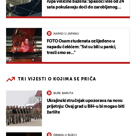
rupa veličine bazena: Spasioci više od 24
sata pokušavaju doći do zarobljenog
muškarca
NAPAD U JAPANU
FOTO Osam studenata ozlijeđeno u
napadu čekićem: "Svi su bili u panici,
tresli smo se..."
TRI VIJESTI O KOJIMA SE PRIČA
BURE BARUTA
Ukrajinski stručnjak upozorava na novu
prijetnju: Ovaj grad u BiH-u bi mogao biti
žarište
DRAMA U RIJECI