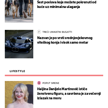
Šest poslova koje možete pokrenuti od
kuće uz minimalna ulaganja
TREĆI UNIKATNI BUGATTI
Nazvan je po vrsti srednjovjekovnog
viteškog konja i visok samo metar
LIFESTYLE
POPUT SIRENE
Haljina Danijele Martinović ističe
ženstvenu figuru, a savršena je za večernji
izlazak na moru