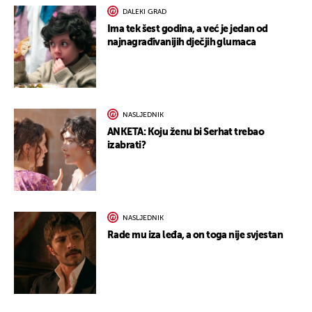
DALEKI GRAD
Ima tek šest godina, a već je jedan od
najnagrađivanijih dječjih glumaca
NASLJEDNIK
ANKETA: Koju ženu bi Serhat trebao
izabrati?
NASLJEDNIK
Rade mu iza leđa, a on toga nije svjestan