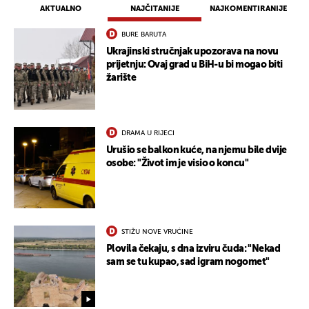
AKTUALNO
NAJČITANIJE
NAJKOMENTIRANIJE
BURE BARUTA
Ukrajinski stručnjak upozorava na novu
prijetnju: Ovaj grad u BiH-u bi mogao biti
žarište
DRAMA U RIJECI
Urušio se balkon kuće, na njemu bile dvije
osobe: "Život im je visio o koncu"
STIŽU NOVE VRUĆINE
Plovila čekaju, s dna izviru čuda: "Nekad
sam se tu kupao, sad igram nogomet"