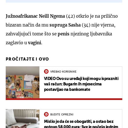
Južnoafrikanac Neill Ngema
(42) otkrio je na prilično
bizaran način da mu
supruga Sasha
(34) nije vjerna,
zahvaljujući tome što se
penis
njezinog ljubavnika
zaglavio u
vagini
.
PROČITAJTE I OVO
VREBAO KORISNIKE
VIDEO Ovo su uređaji koji mogu isprazniti
vaš račun: Bugarin ih mjesecima
postavljao na bankomate
BUDITE OPREZNI
Mislio je da će se obogatiti, a ostao bez
gotovo 58.000 eura: Sve je počelo jednim