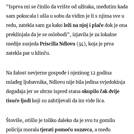
"Isprva mi se činilo da vrište od užitaka, međutim kada
sam pokucala i ušla u sobu da vidim je li s njima sve u
redu, zatekla sam ga kako
leži na njoj
i plače
dok je ona
preklinjala da je se oslobodi", izjavila je za lokalne
medije susjeda
Priscilla Ndlovu
(34), koja je prva
zatekla par u klinču.
Na žalost nevjerne gospođe i njezinog 12 godina
mlađeg ljubavnika, Ndlovu nije bila jedina svjedokinja
događaja jer se ubrzo ispred stana
okupilo čak dvije
tisuće
ljudi
koji su zahtijevali da im vide lica.
Štoviše, otišlo je toliko daleko da je svu tu gomilu
policija morala
tjerati pomoću suzavca
, a među