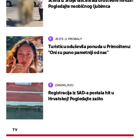
Scena iz Srbije fascinirala društvene mreže!
Pogledajte neobičnog ljubimca
JESTE LI PROBALI?
Turisticu oduševila ponuda u Primoštenu:
"Oni su puno pametniji od nas"
ZANIMLJIVO
Registracija iz SAD-a postala hit u
Hrvatskoj! Pogledajte zašto
TV