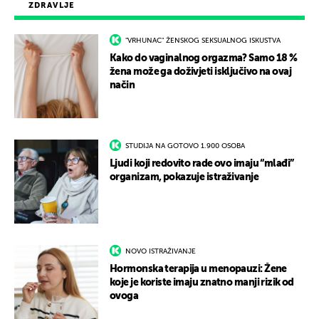
ZDRAVLJE
"VRHUNAC" ŽENSKOG SEKSUALNOG ISKUSTVA
Kako do vaginalnog orgazma? Samo 18 %
žena može ga doživjeti isključivo na ovaj
način
STUDIJA NA GOTOVO 1.900 OSOBA
Ljudi koji redovito rade ovo imaju “mlađi”
organizam, pokazuje istraživanje
NOVO ISTRAŽIVANJE
Hormonska terapija u menopauzi: Žene
koje je koriste imaju znatno manji rizik od
ovoga