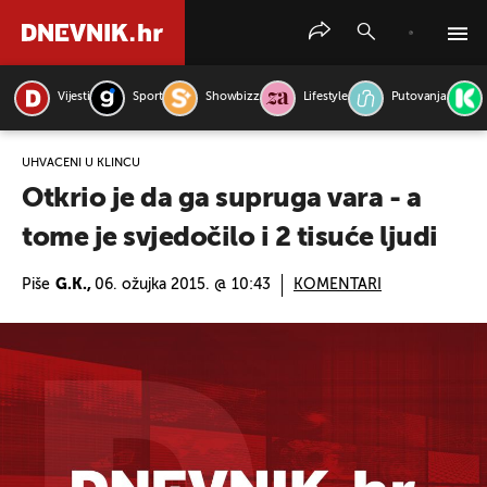
Vijesti
Sport
Showbizz
Lifestyle
Putovanja
PRETRAŽITE VIJESTI
UHVAĆENI U KLINČU
Otkrio je da ga supruga vara - a
tome je svjedočilo i 2 tisuće ljudi
Piše
G.K.,
06. ožujka 2015. @ 10:43
KOMENTARI