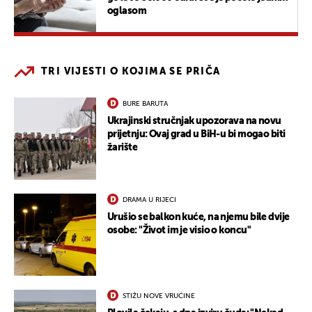
oglasom
TRI VIJESTI O KOJIMA SE PRIČA
BURE BARUTA
Ukrajinski stručnjak upozorava na novu
prijetnju: Ovaj grad u BiH-u bi mogao biti
žarište
DRAMA U RIJECI
Urušio se balkon kuće, na njemu bile dvije
osobe: "Život im je visio o koncu"
STIŽU NOVE VRUĆINE