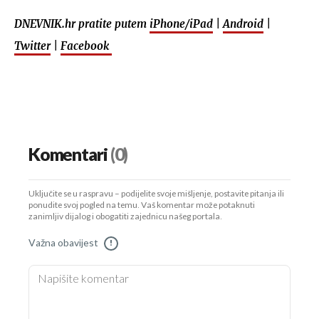
DNEVNIK.hr pratite putem
iPhone/iPad
|
Android
|
Twitter
|
Facebook
Komentari
(0)
Uključite se u raspravu – podijelite svoje mišljenje, postavite pitanja ili
ponudite svoj pogled na temu. Vaš komentar može potaknuti
zanimljiv dijalog i obogatiti zajednicu našeg portala.
Važna obavijest
!