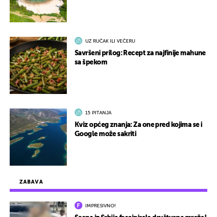
UZ RUČAK ILI VEČERU
Savršeni prilog: Recept za najfinije mahune
sa špekom
15 PITANJA
Kviz općeg znanja: Za one pred kojima se i
Google može sakriti
ZABAVA
IMPRESIVNO!