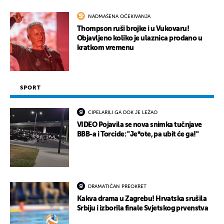
NADMAŠENA OČEKIVANJA
Thompson ruši brojke i u Vukovaru!
Objavljeno koliko je ulaznica prodano u
kratkom vremenu
SPORT
CIPELARILI GA DOK JE LEŽAO
VIDEO Pojavila se nova snimka tučnjave
BBB-a i Torcide: "Je*ote, pa ubit će ga!"
DRAMATIČAN PREOKRET
Kakva drama u Zagrebu! Hrvatska srušila
Srbiju i izborila finale Svjetskog prvenstva