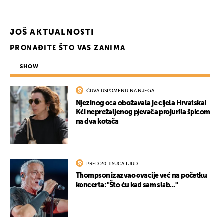
JOŠ AKTUALNOSTI
PRONAĐITE ŠTO VAS ZANIMA
SHOW
ČUVA USPOMENU NA NJEGA
Njezinog oca obožavala je cijela Hrvatska!
Kći neprežaljenog pjevača projurila špicom
na dva kotača
PRED 20 TISUĆA LJUDI
Thompson izazvao ovacije već na početku
koncerta: "Što ću kad sam slab..."