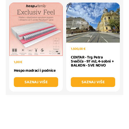
1.500,00 €
CENTAR - Trg Petra
Svačića - 97 m2, 4-sobni +
1,00 €
BALKON - SVE NOVO
Hespo madraci i podnice
SAZNAJ VIŠE
SAZNAJ VIŠE