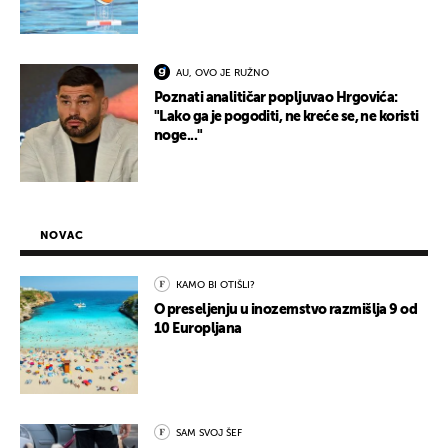
AU, OVO JE RUŽNO
Poznati analitičar popljuvao Hrgovića:
"Lako ga je pogoditi, ne kreće se, ne koristi
noge..."
NOVAC
KAMO BI OTIŠLI?
O preseljenju u inozemstvo razmišlja 9 od
10 Europljana
SAM SVOJ ŠEF