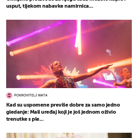
usput, tijekom nabavke namirnica...
POKROVITELJ WATA
Kad su uspomene previše dobre za samo jedno
gledanje: Mali uređaj koji je još jednom oživio
trenutke s ple...