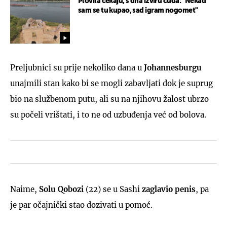
Plovila čekaju, s dna izviru čuda: "Nekad
sam se tu kupao, sad igram nogomet"
Preljubnici su prije nekoliko dana u
Johannesburgu
unajmili stan kako bi se mogli zabavljati dok je suprug
bio na službenom putu, ali su na njihovu žalost ubrzo
su počeli vrištati, i to ne od uzbuđenja već od bolova.
Naime,
Solu Qobozi
(22) se u Sashi
zaglavio penis
, pa
je par očajnički stao dozivati u pomoć.