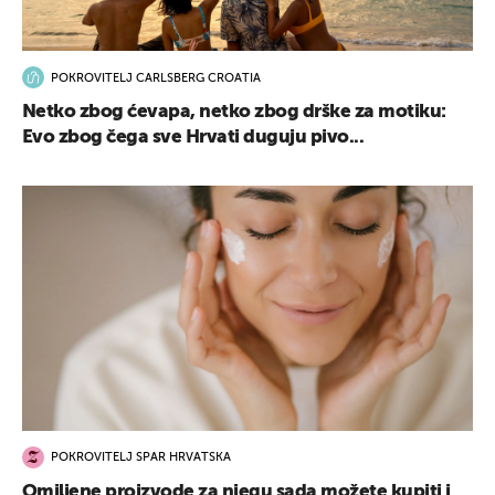
POKROVITELJ CARLSBERG CROATIA
Netko zbog ćevapa, netko zbog drške za motiku:
Evo zbog čega sve Hrvati duguju pivo...
POKROVITELJ SPAR HRVATSKA
Omiljene proizvode za njegu sada možete kupiti i