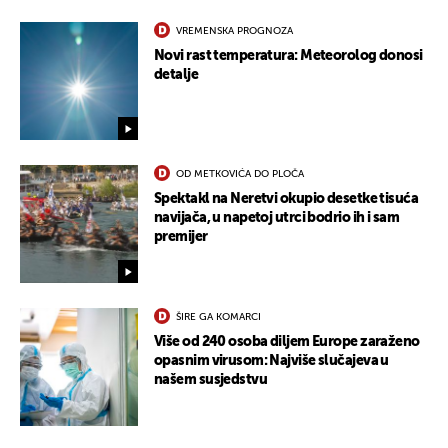
VREMENSKA PROGNOZA
Novi rast temperatura: Meteorolog donosi
detalje
OD METKOVIĆA DO PLOČA
Spektakl na Neretvi okupio desetke tisuća
navijača, u napetoj utrci bodrio ih i sam
UKLJUČITE NOTIFIKACIJE
premijer
ŠIRE GA KOMARCI
Više od 240 osoba diljem Europe zaraženo
opasnim virusom: Najviše slučajeva u
našem susjedstvu