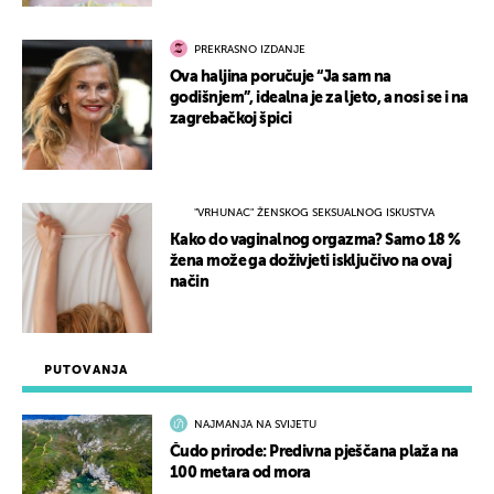
PREKRASNO IZDANJE
Ova haljina poručuje “Ja sam na
godišnjem”, idealna je za ljeto, a nosi se i na
zagrebačkoj špici
"VRHUNAC" ŽENSKOG SEKSUALNOG ISKUSTVA
Kako do vaginalnog orgazma? Samo 18 %
žena može ga doživjeti isključivo na ovaj
način
PUTOVANJA
NAJMANJA NA SVIJETU
Čudo prirode: Predivna pješčana plaža na
100 metara od mora