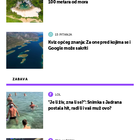
100 metara od mora
15 PITANJA
Kviz općeg znanja: Za one pred kojima se i
Google može sakriti
ZABAVA
LOL
"Je li živ, zna li se?": Snimka s Jadrana
postala hit, radi li i vaš muž ovo?