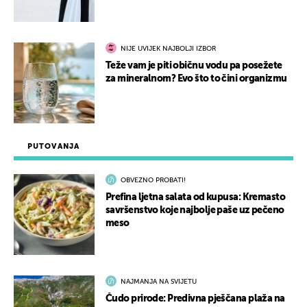
NIJE UVIJEK NAJBOLJI IZBOR
Teže vam je piti običnu vodu pa posežete
za mineralnom? Evo što to čini organizmu
PUTOVANJA
OBVEZNO PROBATI!
Prefina ljetna salata od kupusa: Kremasto
savršenstvo koje najbolje paše uz pečeno
meso
NAJMANJA NA SVIJETU
Čudo prirode: Predivna pješčana plaža na