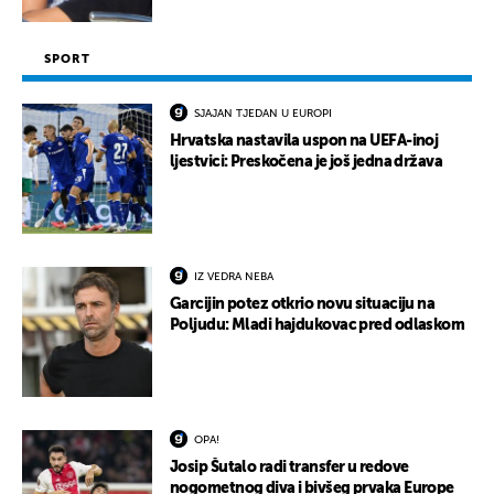
SPORT
SJAJAN TJEDAN U EUROPI
Hrvatska nastavila uspon na UEFA-inoj
ljestvici: Preskočena je još jedna država
IZ VEDRA NEBA
Garcijin potez otkrio novu situaciju na
Poljudu: Mladi hajdukovac pred odlaskom
OPA!
Josip Šutalo radi transfer u redove
nogometnog diva i bivšeg prvaka Europe