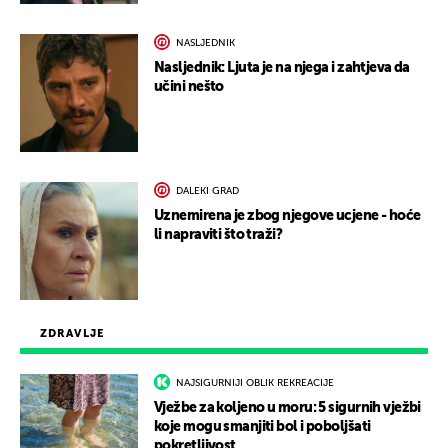
NASLJEDNIK
Nasljednik: Ljuta je na njega i zahtjeva da
učini nešto
DALEKI GRAD
Uznemirena je zbog njegove ucjene - hoće
li napraviti što traži?
ZDRAVLJE
NAJSIGURNIJI OBLIK REKREACIJE
Vježbe za koljeno u moru: 5 sigurnih vježbi
koje mogu smanjiti bol i poboljšati
pokretljivost