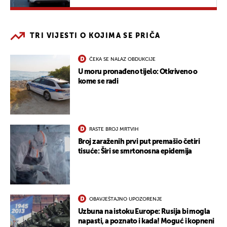
TRI VIJESTI O KOJIMA SE PRIČA
ČEKA SE NALAZ OBDUKCIJE
U moru pronađeno tijelo: Otkriveno o
kome se radi
RASTE BROJ MRTVIH
Broj zaraženih prvi put premašio četiri
tisuće: Širi se smrtonosna epidemija
OBAVJEŠTAJNO UPOZORENJE
Uzbuna na istoku Europe: Rusija bi mogla
napasti, a poznato i kada! Moguć i kopneni