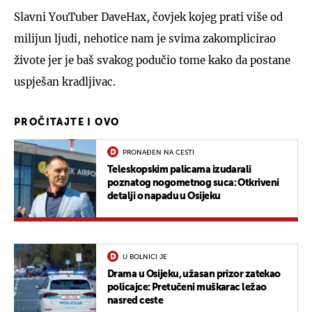
Slavni YouTuber DaveHax, čovjek kojeg prati više od
milijun ljudi, nehotice nam je svima zakomplicirao
živote jer je baš svakog podučio tome kako da postane
uspješan kradljivac.
PROČITAJTE I OVO
PRONAĐEN NA CESTI
Teleskopskim palicama izudarali
poznatog nogometnog suca: Otkriveni
detalji o napadu u Osijeku
U BOLNICI JE
Drama u Osijeku, užasan prizor zatekao
policajce: Pretučeni muškarac ležao
nasred ceste