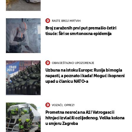
RASTE BROJ MRTVIH
Broj zaraženih prvi put premašio četiri
tisuće: Širi se smrtonosna epidemija
OBAVJEŠTAJNO UPOZORENJE
Uzbuna na istoku Europe: Rusija bi mogla
napasti, a poznato i kada! Moguć i kopneni
upad u članicu NATO-a
VOZAČI, OPREZ!
Prometna nesreća na A1! Vatrogasci i
hitnjaci izvlačili ozlijeđenog. Velika kolona
u smjeru Zagreba