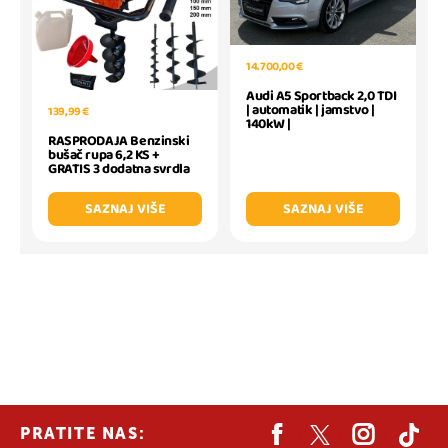
14.700,00 €
Audi A5 Sportback 2,0 TDI
| automatik | jamstvo |
139,99 €
140kW |
RASPRODAJA Benzinski
bušač rupa 6,2 KS +
GRATIS 3 dodatna svrdla
SAZNAJ VIŠE
SAZNAJ VIŠE
PRATITE NAS: