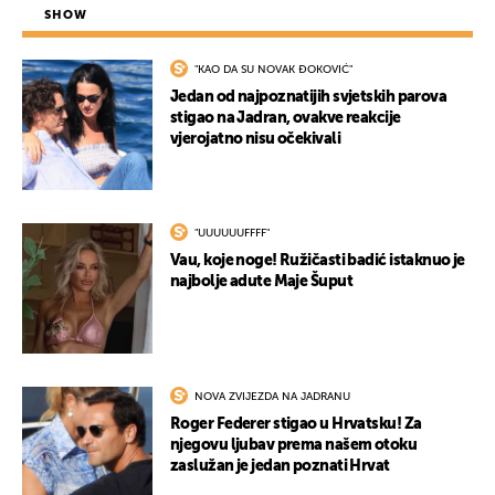
SHOW
"KAO DA SU NOVAK ĐOKOVIĆ"
Jedan od najpoznatijih svjetskih parova
stigao na Jadran, ovakve reakcije
vjerojatno nisu očekivali
"UUUUUUFFFF"
Vau, koje noge! Ružičasti badić istaknuo je
najbolje adute Maje Šuput
NOVA ZVIJEZDA NA JADRANU
Roger Federer stigao u Hrvatsku! Za
njegovu ljubav prema našem otoku
zaslužan je jedan poznati Hrvat