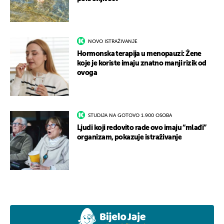
NOVO ISTRAŽIVANJE
Hormonska terapija u menopauzi: Žene
koje je koriste imaju znatno manji rizik od
ovoga
STUDIJA NA GOTOVO 1.900 OSOBA
Ljudi koji redovito rade ovo imaju “mlađi”
organizam, pokazuje istraživanje