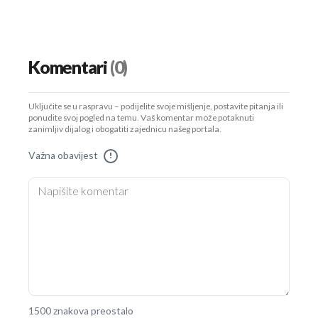
Komentari
(0)
Uključite se u raspravu – podijelite svoje mišljenje, postavite pitanja ili
ponudite svoj pogled na temu. Vaš komentar može potaknuti
zanimljiv dijalog i obogatiti zajednicu našeg portala.
Važna obavijest
!
1500 znakova preostalo