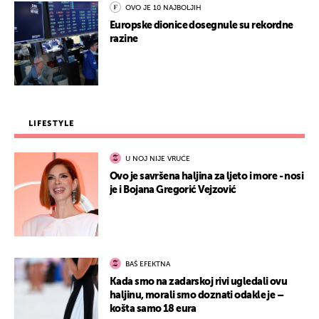
OVO JE 10 NAJBOLJIH
Europske dionice dosegnule su rekordne
razine
LIFESTYLE
U NOJ NIJE VRUĆE
Ovo je savršena haljina za ljeto i more - nosi
je i Bojana Gregorić Vejzović
BAŠ EFEKTNA
Kada smo na zadarskoj rivi ugledali ovu
haljinu, morali smo doznati odakle je –
košta samo 18 eura