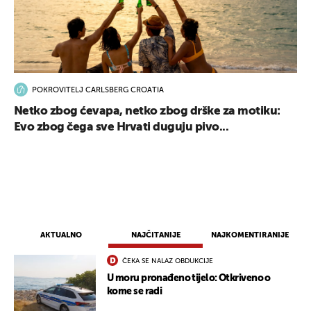
POKROVITELJ CARLSBERG CROATIA
Netko zbog ćevapa, netko zbog drške za motiku:
Evo zbog čega sve Hrvati duguju pivo...
AKTUALNO
NAJČITANIJE
NAJKOMENTIRANIJE
ČEKA SE NALAZ OBDUKCIJE
U moru pronađeno tijelo: Otkriveno o
kome se radi