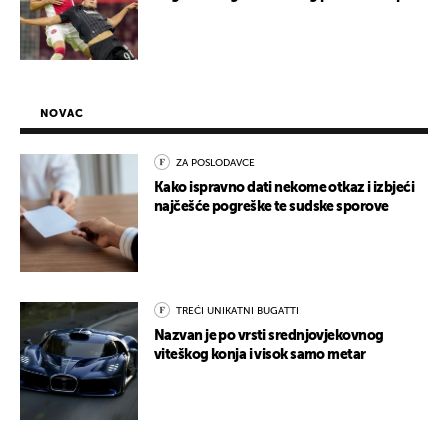
NOVAC
ZA POSLODAVCE
Kako ispravno dati nekome otkaz i izbjeći
najčešće pogreške te sudske sporove
TREĆI UNIKATNI BUGATTI
Nazvan je po vrsti srednjovjekovnog
viteškog konja i visok samo metar