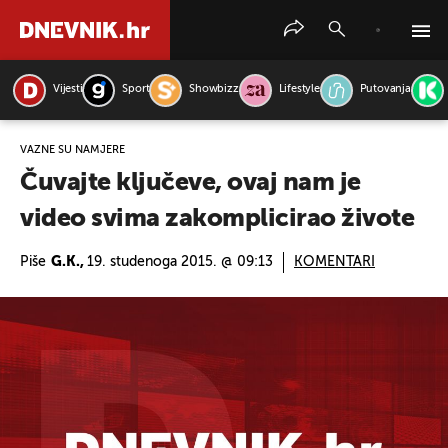
Vijesti
Sport
Showbizz
Lifestyle
Putovanja
PRETRAŽITE VIJESTI
VAŽNE SU NAMJERE
Čuvajte ključeve, ovaj nam je
video svima zakomplicirao živote
Piše
G.K.,
19. studenoga 2015. @ 09:13
KOMENTARI