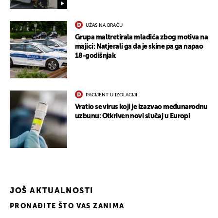
UŽAS NA BRAČU
Grupa maltretirala mladića zbog motiva na
majici: Natjerali ga da je skine pa ga napao
18-godišnjak
UKLJUČITE NOTIFIKACIJE
PACIJENT U IZOLACIJI
Vratio se virus koji je izazvao međunarodnu
uzbunu: Otkriven novi slučaj u Europi
JOŠ AKTUALNOSTI
PRONAĐITE ŠTO VAS ZANIMA