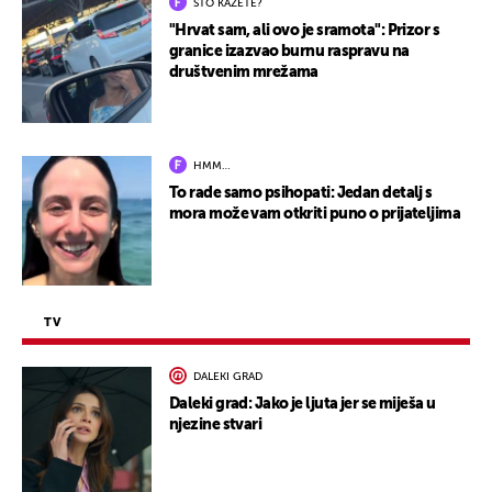
ŠTO KAŽETE?
"Hrvat sam, ali ovo je sramota": Prizor s
granice izazvao burnu raspravu na
društvenim mrežama
HMM…
To rade samo psihopati: Jedan detalj s
mora može vam otkriti puno o prijateljima
TV
DALEKI GRAD
Daleki grad: Jako je ljuta jer se miješa u
njezine stvari