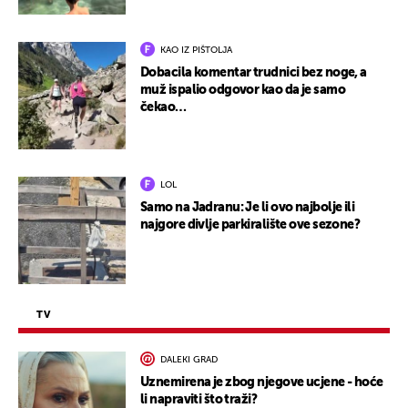
KAO IZ PIŠTOLJA
Dobacila komentar trudnici bez noge, a
muž ispalio odgovor kao da je samo
čekao…
LOL
Samo na Jadranu: Je li ovo najbolje ili
najgore divlje parkiralište ove sezone?
TV
DALEKI GRAD
Uznemirena je zbog njegove ucjene - hoće
li napraviti što traži?