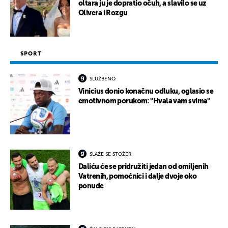
oltara ju je dopratio očuh, a slavilo se uz
Olivera i Rozgu
SPORT
SLUŽBENO
Vinicius donio konačnu odluku, oglasio se
emotivnom porukom: "Hvala vam svima"
SLAŽE SE STOŽER
Daliću će se pridružiti jedan od omiljenih
Vatrenih, pomoćnici i dalje dvoje oko
ponude