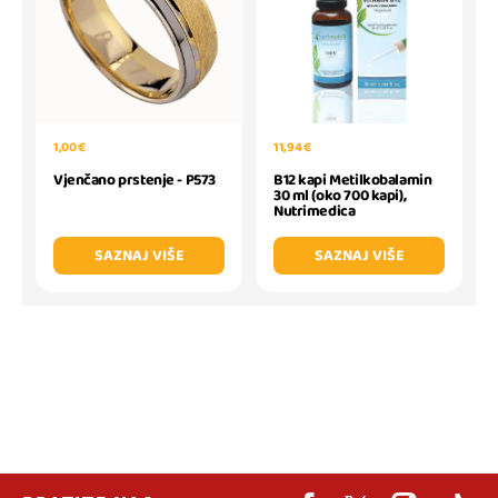
1,00 €
11,94 €
Vjenčano prstenje - P573
B12 kapi Metilkobalamin
30 ml (oko 700 kapi),
Nutrimedica
SAZNAJ VIŠE
SAZNAJ VIŠE