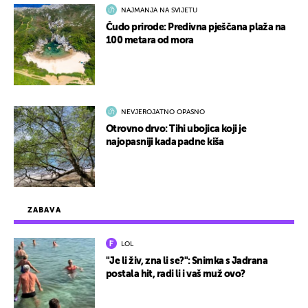
NAJMANJA NA SVIJETU
Čudo prirode: Predivna pješčana plaža na
100 metara od mora
NEVJEROJATNO OPASNO
Otrovno drvo: Tihi ubojica koji je
najopasniji kada padne kiša
ZABAVA
LOL
"Je li živ, zna li se?": Snimka s Jadrana
postala hit, radi li i vaš muž ovo?