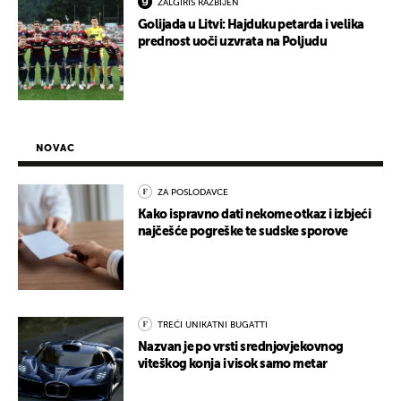
ŽALGIRIS RAZBIJEN
Golijada u Litvi: Hajduku petarda i velika
prednost uoči uzvrata na Poljudu
NOVAC
ZA POSLODAVCE
Kako ispravno dati nekome otkaz i izbjeći
najčešće pogreške te sudske sporove
TREĆI UNIKATNI BUGATTI
Nazvan je po vrsti srednjovjekovnog
viteškog konja i visok samo metar