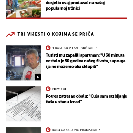
dosjetio ovaj prodavač na našoj
popularnoj tržnici
TRI VIJESTI O KOJIMA SE PRIČA
"I DALJE SU PLESALI, VRIŠTALI..."
Turisti mu zapalili apartman: "U 30 minuta
nestalo je 50 godina našeg života, supruga
i ja ne možemo oka sklopiti"
PRIMORJE
Potres zatresao obalu: "Čula sam razbijanje
čaša u stanu iznad"
KAKO GA SIGURNO PROMATRATI?