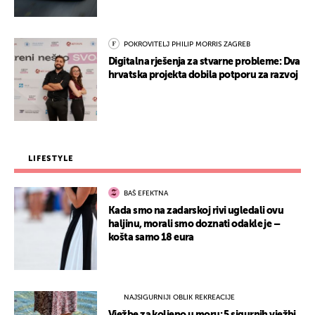
POKROVITELJ PHILIP MORRIS ZAGREB
Digitalna rješenja za stvarne probleme: Dva
hrvatska projekta dobila potporu za razvoj
LIFESTYLE
BAŠ EFEKTNA
Kada smo na zadarskoj rivi ugledali ovu
haljinu, morali smo doznati odakle je –
košta samo 18 eura
NAJSIGURNIJI OBLIK REKREACIJE