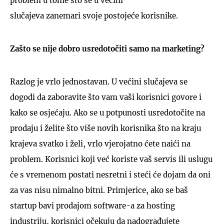
problem u tome što se u većini
slučajeva zanemari svoje postojeće korisnike.
Zašto se nije dobro usredotočiti samo na marketing?
Razlog je vrlo jednostavan. U većini slučajeva se
dogodi da zaboravite što vam vaši korisnici govore i
kako se osjećaju. Ako se u potpunosti usredotočite na
prodaju i želite što više novih korisnika što na kraju
krajeva svatko i želi, vrlo vjerojatno ćete naići na
problem. Korisnici koji već koriste vaš servis ili uslugu
će s vremenom postati nesretni i steći će dojam da oni
za vas nisu nimalno bitni. Primjerice, ako se baš
startup bavi prodajom software-a za hosting
industriju, korisnici očekuju da nadograđujete