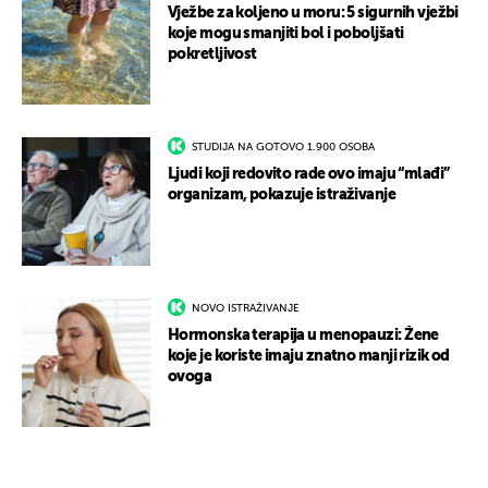
Vježbe za koljeno u moru: 5 sigurnih vježbi
koje mogu smanjiti bol i poboljšati
pokretljivost
STUDIJA NA GOTOVO 1.900 OSOBA
Ljudi koji redovito rade ovo imaju “mlađi”
organizam, pokazuje istraživanje
NOVO ISTRAŽIVANJE
Hormonska terapija u menopauzi: Žene
koje je koriste imaju znatno manji rizik od
ovoga