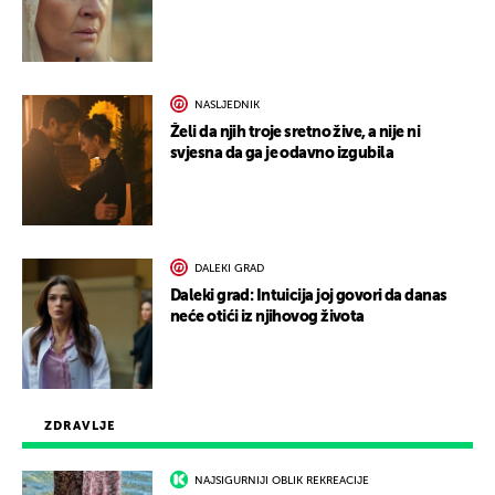
NASLJEDNIK
Želi da njih troje sretno žive, a nije ni
svjesna da ga je odavno izgubila
DALEKI GRAD
Daleki grad: Intuicija joj govori da danas
neće otići iz njihovog života
ZDRAVLJE
NAJSIGURNIJI OBLIK REKREACIJE