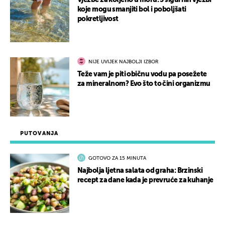
Vježbe za koljeno u moru: 5 sigurnih vježbi
koje mogu smanjiti bol i poboljšati
pokretljivost
NIJE UVIJEK NAJBOLJI IZBOR
Teže vam je piti običnu vodu pa posežete
za mineralnom? Evo što to čini organizmu
PUTOVANJA
GOTOVO ZA 15 MINUTA
Najbolja ljetna salata od graha: Brzinski
recept za dane kada je prevruće za kuhanje