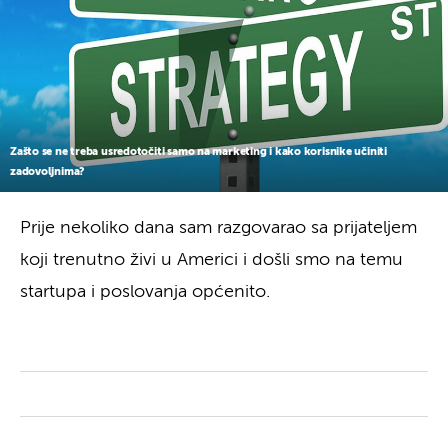
Zašto se ne treba usredotočiti samo na marketing i kako korisnike učiniti
zadovoljnima?
Prije nekoliko dana sam razgovarao sa prijateljem
koji trenutno živi u Americi i došli smo na temu
startupa i poslovanja općenito.