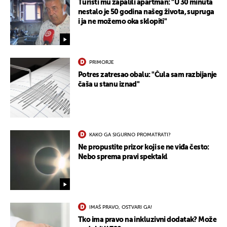
Turisti mu zapalili apartman: "U 30 minuta
nestalo je 50 godina našeg života, supruga
i ja ne možemo oka sklopiti"
PRIMORJE
Potres zatresao obalu: "Čula sam razbijanje
čaša u stanu iznad"
KAKO GA SIGURNO PROMATRATI?
Ne propustite prizor koji se ne viđa često:
Nebo sprema pravi spektakl
IMAŠ PRAVO, OSTVARI GA!
Tko ima pravo na inkluzivni dodatak? Može