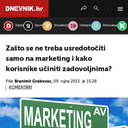
Vijesti
Sport
Showbizz
Lifestyle
Putovanja
PRETRAŽITE VIJESTI
Zašto se ne treba usredotočiti
samo na marketing i kako
korisnike učiniti zadovoljnima?
Piše
Branimir Grabovac,
09. rujna 2013. @ 15:28
KOMENTARI