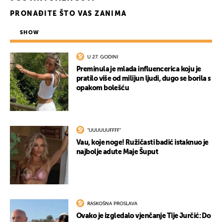
PRONAĐITE ŠTO VAS ZANIMA
SHOW
U 27. GODINI
Preminula je mlada influencerica koju je
pratilo više od milijun ljudi, dugo se borila s
opakom bolešću
"UUUUUUFFFF"
Vau, koje noge! Ružičasti badić istaknuo je
najbolje adute Maje Šuput
RASKOŠNA PROSLAVA
Ovako je izgledalo vjenčanje Tije Jurčić: Do