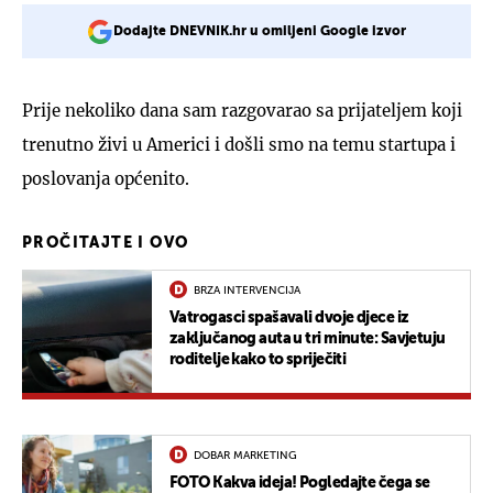
Dodajte DNEVNIK.hr u omiljeni Google izvor
Prije nekoliko dana sam razgovarao sa prijateljem koji
trenutno živi u Americi i došli smo na temu startupa i
poslovanja općenito.
PROČITAJTE I OVO
BRZA INTERVENCIJA
Vatrogasci spašavali dvoje djece iz
zaključanog auta u tri minute: Savjetuju
roditelje kako to spriječiti
DOBAR MARKETING
FOTO Kakva ideja! Pogledajte čega se