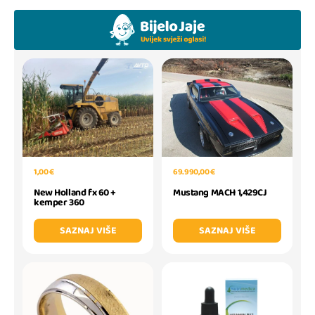
1,00 €
69.990,00 €
New Holland fx 60 +
Mustang MACH 1,429CJ
kemper 360
SAZNAJ VIŠE
SAZNAJ VIŠE