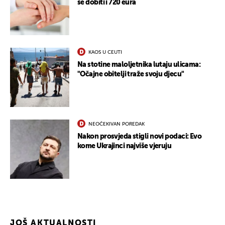
se dobiti i 720 eura
KAOS U CEUTI
Na stotine maloljetnika lutaju ulicama:
"Očajne obitelji traže svoju djecu"
NEOČEKIVAN POREDAK
Nakon prosvjeda stigli novi podaci: Evo
kome Ukrajinci najviše vjeruju
JOŠ AKTUALNOSTI