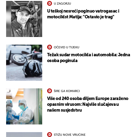
U ZAGORJU
U teškoj nesreći poginuo vatrogasac i
motociklst Matija: "Ostavio je trag"
OČEVID U TIJEKU
Težak sudar motocikla i automobila: Jedna
osoba poginula
ŠIRE GA KOMARCI
Više od 240 osoba diljem Europe zaraženo
opasnim virusom: Najviše slučajeva u
našem susjedstvu
STIŽU NOVE VRUĆINE