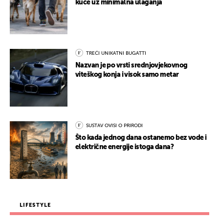
kuće uz minimalna ulaganja
TREĆI UNIKATNI BUGATTI
Nazvan je po vrsti srednjovjekovnog
viteškog konja i visok samo metar
SUSTAV OVISI O PRIRODI
Što kada jednog dana ostanemo bez vode i
električne energije istoga dana?
LIFESTYLE