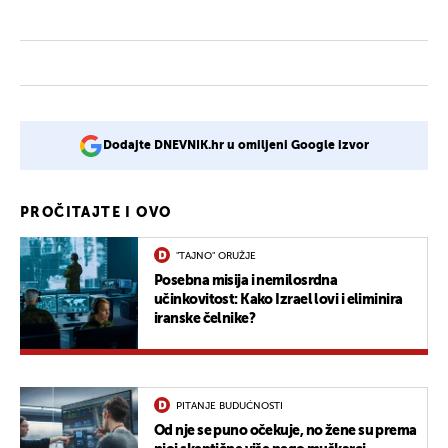
Dodajte DNEVNIK.hr u omiljeni Google izvor
PROČITAJTE I OVO
"TAJNO" ORUŽJE
Posebna misija i nemilosrdna
učinkovitost: Kako Izrael lovi i eliminira
iranske čelnike?
PITANJE BUDUĆNOSTI
Od nje se puno očekuje, no žene su prema