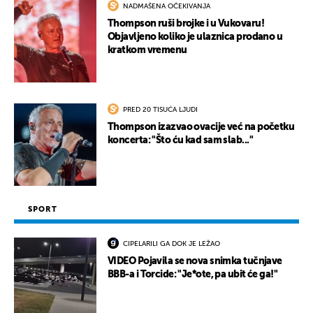
NADMAŠENA OČEKIVANJA
Thompson ruši brojke i u Vukovaru!
Objavljeno koliko je ulaznica prodano u
kratkom vremenu
PRED 20 TISUĆA LJUDI
Thompson izazvao ovacije već na početku
koncerta: "Što ću kad sam slab..."
SPORT
CIPELARILI GA DOK JE LEŽAO
VIDEO Pojavila se nova snimka tučnjave
BBB-a i Torcide: "Je*ote, pa ubit će ga!"