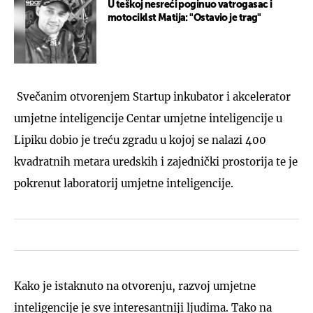
U teškoj nesreći poginuo vatrogasac i
motociklst Matija: "Ostavio je trag"
Svečanim otvorenjem Startup inkubator i akcelerator
umjetne inteligencije Centar umjetne inteligencije u
Lipiku dobio je treću zgradu u kojoj se nalazi 400
kvadratnih metara uredskih i zajednički prostorija te je
pokrenut laboratorij umjetne inteligencije.
Kako je istaknuto na otvorenju, razvoj umjetne
inteligencije je sve interesantniji ljudima. Tako na