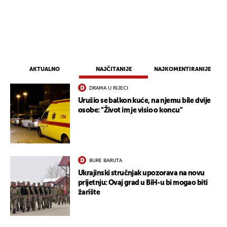
AKTUALNO
NAJČITANIJE
NAJKOMENTIRANIJE
DRAMA U RIJECI
Urušio se balkon kuće, na njemu bile dvije
osobe: "Život im je visio o koncu"
BURE BARUTA
Ukrajinski stručnjak upozorava na novu
prijetnju: Ovaj grad u BiH-u bi mogao biti
žarište