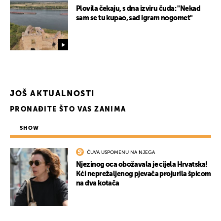
Plovila čekaju, s dna izviru čuda: "Nekad
sam se tu kupao, sad igram nogomet"
JOŠ AKTUALNOSTI
PRONAĐITE ŠTO VAS ZANIMA
SHOW
ČUVA USPOMENU NA NJEGA
Njezinog oca obožavala je cijela Hrvatska!
Kći neprežaljenog pjevača projurila špicom
na dva kotača