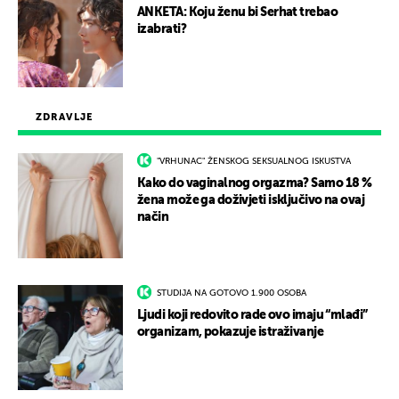
ANKETA: Koju ženu bi Serhat trebao
izabrati?
ZDRAVLJE
"VRHUNAC" ŽENSKOG SEKSUALNOG ISKUSTVA
Kako do vaginalnog orgazma? Samo 18 %
žena može ga doživjeti isključivo na ovaj
način
STUDIJA NA GOTOVO 1.900 OSOBA
Ljudi koji redovito rade ovo imaju “mlađi”
organizam, pokazuje istraživanje