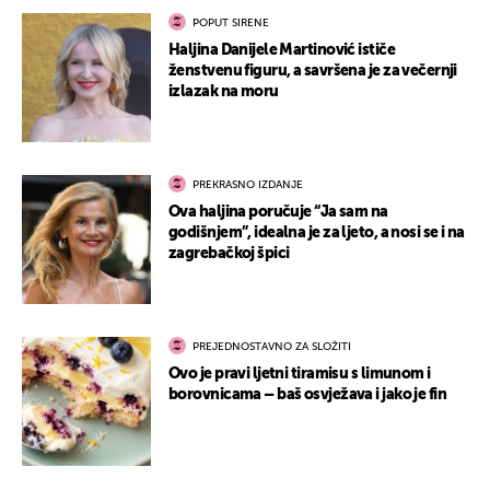
POPUT SIRENE
Haljina Danijele Martinović ističe
ženstvenu figuru, a savršena je za večernji
izlazak na moru
PREKRASNO IZDANJE
Ova haljina poručuje “Ja sam na
godišnjem”, idealna je za ljeto, a nosi se i na
zagrebačkoj špici
PREJEDNOSTAVNO ZA SLOŽITI
Ovo je pravi ljetni tiramisu s limunom i
borovnicama – baš osvježava i jako je fin