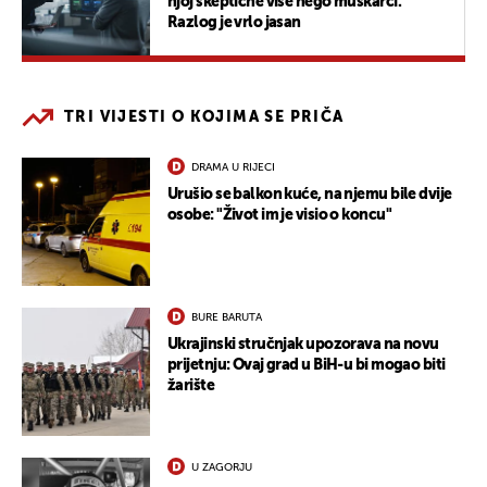
njoj skeptične više nego muškarci.
Razlog je vrlo jasan
TRI VIJESTI O KOJIMA SE PRIČA
DRAMA U RIJECI
Urušio se balkon kuće, na njemu bile dvije
osobe: "Život im je visio o koncu"
BURE BARUTA
Ukrajinski stručnjak upozorava na novu
prijetnju: Ovaj grad u BiH-u bi mogao biti
žarište
U ZAGORJU