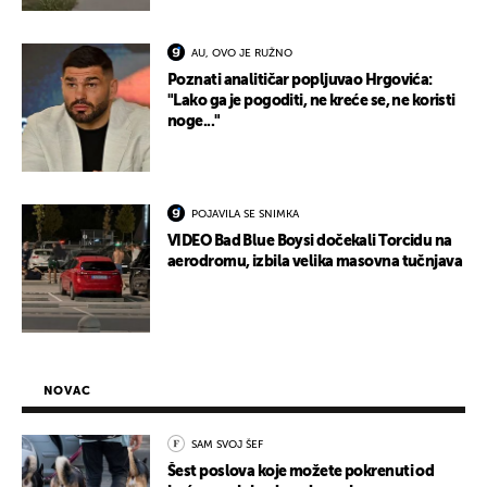
AU, OVO JE RUŽNO
Poznati analitičar popljuvao Hrgovića:
"Lako ga je pogoditi, ne kreće se, ne koristi
noge..."
POJAVILA SE SNIMKA
VIDEO Bad Blue Boysi dočekali Torcidu na
aerodromu, izbila velika masovna tučnjava
NOVAC
SAM SVOJ ŠEF
Šest poslova koje možete pokrenuti od