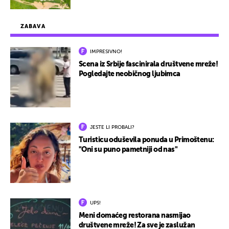
ZABAVA
IMPRESIVNO!
Scena iz Srbije fascinirala društvene mreže!
Pogledajte neobičnog ljubimca
JESTE LI PROBALI?
Turisticu oduševila ponuda u Primoštenu:
"Oni su puno pametniji od nas"
UPS!
Meni domaćeg restorana nasmijao
društvene mreže! Za sve je zaslužan