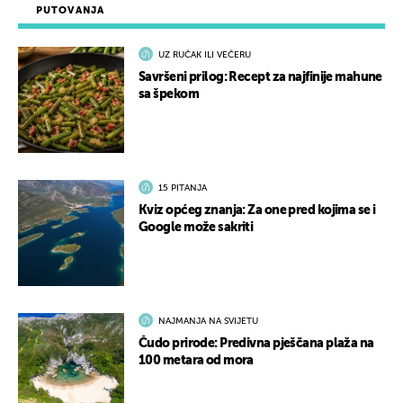
PUTOVANJA
UZ RUČAK ILI VEČERU
Savršeni prilog: Recept za najfinije mahune
sa špekom
15 PITANJA
Kviz općeg znanja: Za one pred kojima se i
Google može sakriti
NAJMANJA NA SVIJETU
Čudo prirode: Predivna pješčana plaža na
100 metara od mora