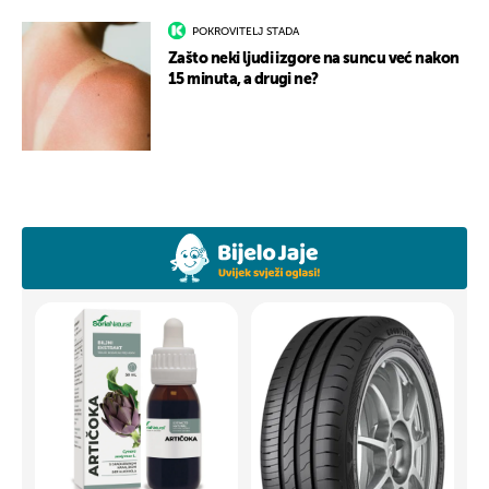
POKROVITELJ STADA
Zašto neki ljudi izgore na suncu već nakon
15 minuta, a drugi ne?