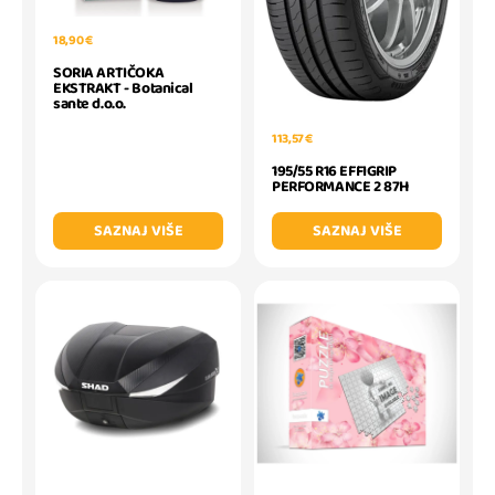
18,90 €
SORIA ARTIČOKA
EKSTRAKT - Botanical
sante d.o.o.
113,57 €
195/55 R16 EFFIGRIP
PERFORMANCE 2 87H
SAZNAJ VIŠE
SAZNAJ VIŠE