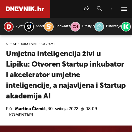
Vijesti
Sport
Showbizz
Lifestyle
Putovanja
PRETRAŽITE VIJESTI
ŠIRE SE EDUKATIVNI PROGRAMI
Umjetna inteligencija živi u
Lipiku: Otvoren Startup inkubator
i akcelerator umjetne
inteligencije, a najavljena i Startup
akademija AI
Piše
Martina Čizmić,
30. svibnja 2022. @ 08:09
KOMENTARI