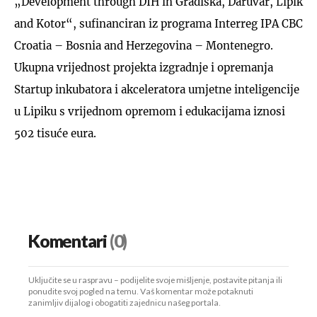
„Development through DIH in Gradiška, Daruvar, Lipik
and Kotor“, sufinanciran iz programa Interreg IPA CBC
Croatia – Bosnia and Herzegovina – Montenegro.
Ukupna vrijednost projekta izgradnje i opremanja
Startup inkubatora i akceleratora umjetne inteligencije
u Lipiku s vrijednom opremom i edukacijama iznosi
502 tisuće eura.
Komentari
(0)
Uključite se u raspravu – podijelite svoje mišljenje, postavite pitanja ili
ponudite svoj pogled na temu. Vaš komentar može potaknuti
zanimljiv dijalog i obogatiti zajednicu našeg portala.