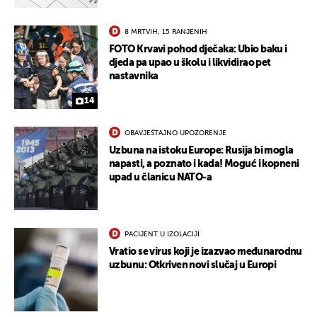
8 MRTVIH, 15 RANJENIH
FOTO Krvavi pohod dječaka: Ubio baku i
djeda pa upao u školu i likvidirao pet
nastavnika
14
OBAVJEŠTAJNO UPOZORENJE
Uzbuna na istoku Europe: Rusija bi mogla
napasti, a poznato i kada! Moguć i kopneni
upad u članicu NATO-a
PACIJENT U IZOLACIJI
Vratio se virus koji je izazvao međunarodnu
uzbunu: Otkriven novi slučaj u Europi