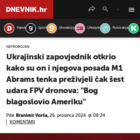
Vijesti
Sport
Showbizz
Lifestyle
Putovanja
PRETRAŽITE VIJESTI
NEPROBOJAN
Ukrajinski zapovjednik otkrio
kako su on i njegova posada M1
Abrams tenka preživjeli čak šest
udara FPV dronova: "Bog
blagoslovio Ameriku"
Piše
Branimir Vorša,
26. prosinca 2024. @ 08:24
KOMENTARI