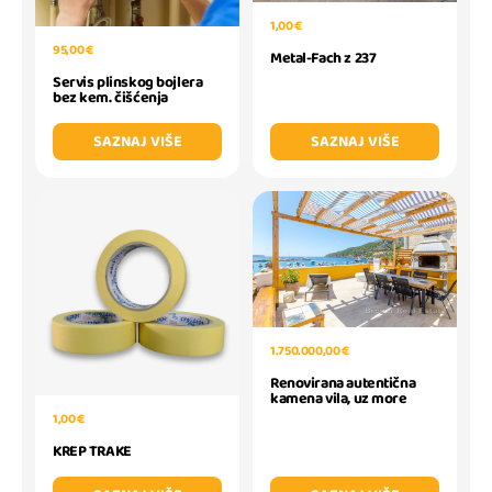
1,00 €
95,00 €
Metal-Fach z 237
Servis plinskog bojlera
bez kem. čišćenja
SAZNAJ VIŠE
SAZNAJ VIŠE
1.750.000,00 €
Renovirana autentična
kamena vila, uz more
1,00 €
KREP TRAKE