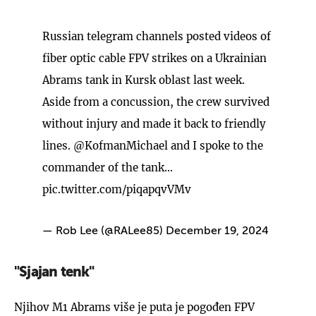
Russian telegram channels posted videos of
fiber optic cable FPV strikes on a Ukrainian
Abrams tank in Kursk oblast last week.
Aside from a concussion, the crew survived
without injury and made it back to friendly
lines.
@KofmanMichael
and I spoke to the
commander of the tank…
pic.twitter.com/piqapqvVMv
— Rob Lee (@RALee85)
December 19, 2024
"Sjajan tenk"
Njihov M1 Abrams više je puta je pogođen FPV