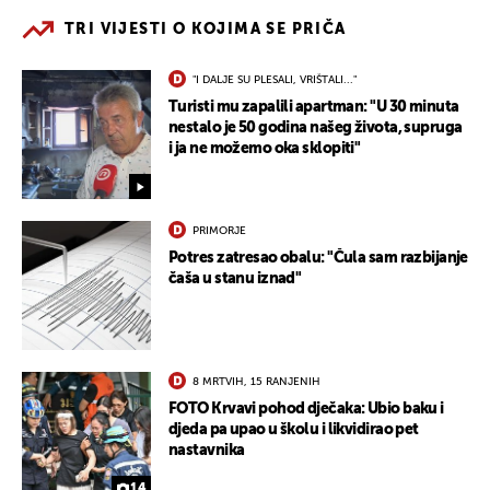
TRI VIJESTI O KOJIMA SE PRIČA
"I DALJE SU PLESALI, VRIŠTALI..."
Turisti mu zapalili apartman: "U 30 minuta
nestalo je 50 godina našeg života, supruga
i ja ne možemo oka sklopiti"
PRIMORJE
Potres zatresao obalu: "Čula sam razbijanje
čaša u stanu iznad"
8 MRTVIH, 15 RANJENIH
FOTO Krvavi pohod dječaka: Ubio baku i
djeda pa upao u školu i likvidirao pet
nastavnika
14