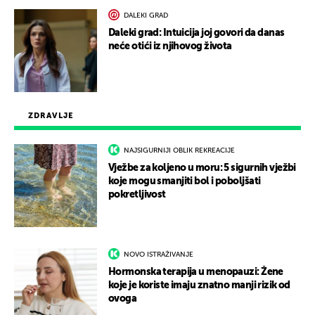
DALEKI GRAD
Daleki grad: Intuicija joj govori da danas
neće otići iz njihovog života
ZDRAVLJE
NAJSIGURNIJI OBLIK REKREACIJE
Vježbe za koljeno u moru: 5 sigurnih vježbi
koje mogu smanjiti bol i poboljšati
pokretljivost
NOVO ISTRAŽIVANJE
Hormonska terapija u menopauzi: Žene
koje je koriste imaju znatno manji rizik od
ovoga