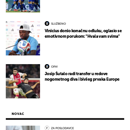
SLUŽBENO
Vinicius donio konačnu odluku, oglasio se
emotivnom porukom: "Hvala vam svima"
OPA!
Josip Šutalo radi transfer u redove
nogometnog diva i bivšeg prvaka Europe
NOVAC
ZA POSLODAVCE