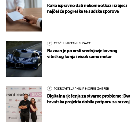
Kako ispravno dati nekome otkaz i izbjeći
najčešće pogreške te sudske sporove
TREĆI UNIKATNI BUGATTI
Nazvan je po vrsti srednjovjekovnog
viteškog konja i visok samo metar
POKROVITELJ PHILIP MORRIS ZAGREB
Digitalna rješenja za stvarne probleme: Dva
hrvatska projekta dobila potporu za razvoj