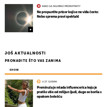
KAKO GA SIGURNO PROMATRATI?
Ne propustite prizor koji se ne viđa često:
Nebo sprema pravi spektakl
JOŠ AKTUALNOSTI
PRONAĐITE ŠTO VAS ZANIMA
SHOW
U 27. GODINI
Preminula je mlada influencerica koju je
pratilo više od milijun ljudi, dugo se borila s
opakom bolešću