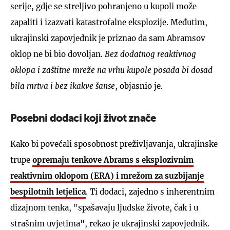
serije, gdje se streljivo pohranjeno u kupoli može
zapaliti i izazvati katastrofalne eksplozije. Međutim,
ukrajinski zapovjednik je priznao da sam Abramsov
oklop ne bi bio dovoljan.
Bez dodatnog reaktivnog
oklopa i zaštitne mreže na vrhu kupole posada bi dosad
bila mrtva i bez ikakve šanse
, objasnio je.
Posebni dodaci koji život znače
Kako bi povećali sposobnost preživljavanja, ukrajinske
trupe
opremaju tenkove Abrams s eksplozivnim
reaktivnim oklopom (ERA) i mrežom za suzbijanje
bespilotnih letjelica
. Ti dodaci, zajedno s inherentnim
dizajnom tenka, "spašavaju ljudske živote, čak i u
strašnim uvjetima", rekao je ukrajinski zapovjednik.