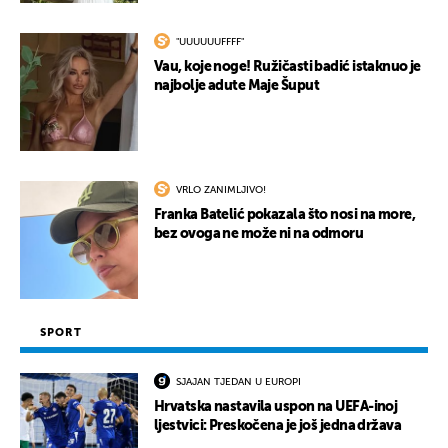
"UUUUUUFFFF"
Vau, koje noge! Ružičasti badić istaknuo je
najbolje adute Maje Šuput
VRLO ZANIMLJIVO!
Franka Batelić pokazala što nosi na more,
bez ovoga ne može ni na odmoru
SPORT
SJAJAN TJEDAN U EUROPI
Hrvatska nastavila uspon na UEFA-inoj
ljestvici: Preskočena je još jedna država