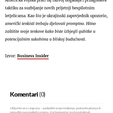
Američka vojska prati taj razvoj događaja i prilagođava
taktiku za suzbijanje novih prijetnji bespilotnim
letjelicama. Kao što je ukrajinski zapovjednik upozorio,
američki tenkisti trebaju djelovati promptno. Hitno
zaštitite svoje tenkove kako biste izbjegli gubitke u
potencijalnim sukobima u bliskoj budućnosti.
Izvor:
Business Insider
Komentari
(0)
Uključite se u raspravu – podijelite svoje mišljenje, postavite pitanja ili
ponudite svoj pogled na temu. Vaš komentar može potaknuti