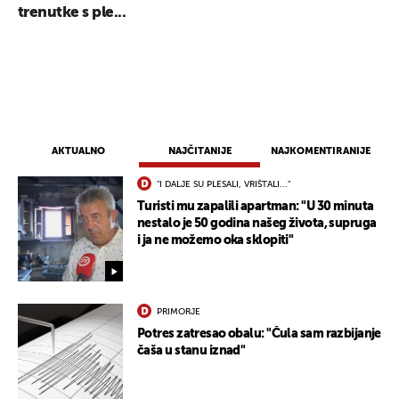
trenutke s ple...
AKTUALNO
NAJČITANIJE
NAJKOMENTIRANIJE
"I DALJE SU PLESALI, VRIŠTALI..."
Turisti mu zapalili apartman: "U 30 minuta
nestalo je 50 godina našeg života, supruga
i ja ne možemo oka sklopiti"
UKLJUČITE NOTIFIKACIJE
PRIMORJE
Potres zatresao obalu: "Čula sam razbijanje
čaša u stanu iznad"