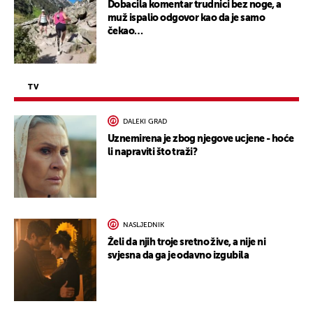
Dobacila komentar trudnici bez noge, a
muž ispalio odgovor kao da je samo
čekao…
TV
DALEKI GRAD
Uznemirena je zbog njegove ucjene - hoće
li napraviti što traži?
NASLJEDNIK
Želi da njih troje sretno žive, a nije ni
svjesna da ga je odavno izgubila