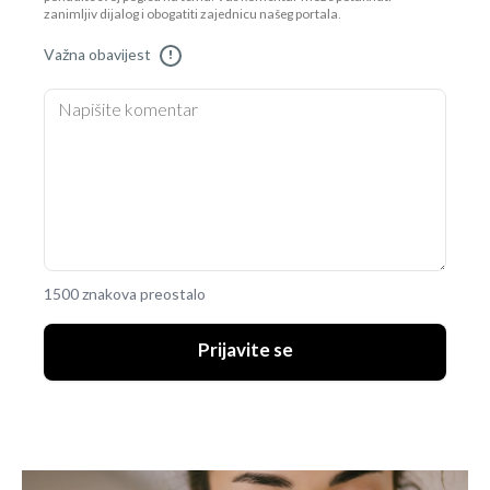
zanimljiv dijalog i obogatiti zajednicu našeg portala.
Važna obavijest
!
1500 znakova preostalo
Prijavite se