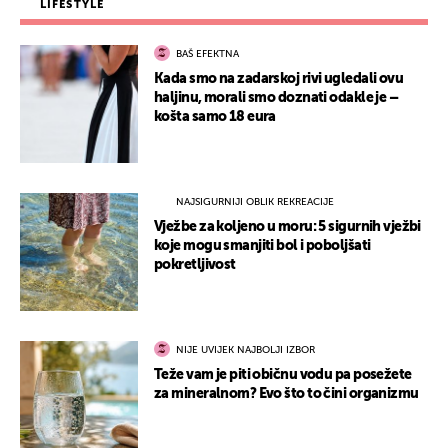
LIFESTYLE
BAŠ EFEKTNA
Kada smo na zadarskoj rivi ugledali ovu
haljinu, morali smo doznati odakle je –
košta samo 18 eura
NAJSIGURNIJI OBLIK REKREACIJE
Vježbe za koljeno u moru: 5 sigurnih vježbi
koje mogu smanjiti bol i poboljšati
pokretljivost
NIJE UVIJEK NAJBOLJI IZBOR
Teže vam je piti običnu vodu pa posežete
za mineralnom? Evo što to čini organizmu