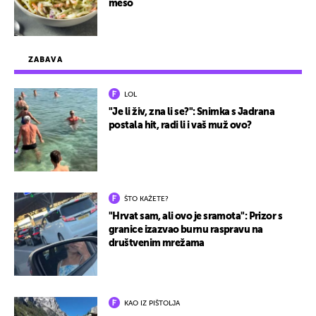
meso
ZABAVA
LOL
"Je li živ, zna li se?": Snimka s Jadrana
postala hit, radi li i vaš muž ovo?
ŠTO KAŽETE?
"Hrvat sam, ali ovo je sramota": Prizor s
granice izazvao burnu raspravu na
društvenim mrežama
KAO IZ PIŠTOLJA