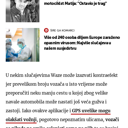
motociklst Matija: "Ostavio je trag"
ŠIRE GA KOMARCI
Više od 240 osoba diljem Europe zaraženo
opasnim virusom: Najviše slučajeva u
našem susjedstvu
U nekim slučajevima Waze može izazvati kontraefekt
jer prevelikom broju vozača u isto vrijeme može
preporučiti neku manju cestu u kojoj zbog velike
navale automobila može nastati još veća gužva i
zastoji. Iako ovakve aplikacije i
GPS uvelike mogu
olakšati vožnji
, pogotovo nepoznatim ulicama,
vozači