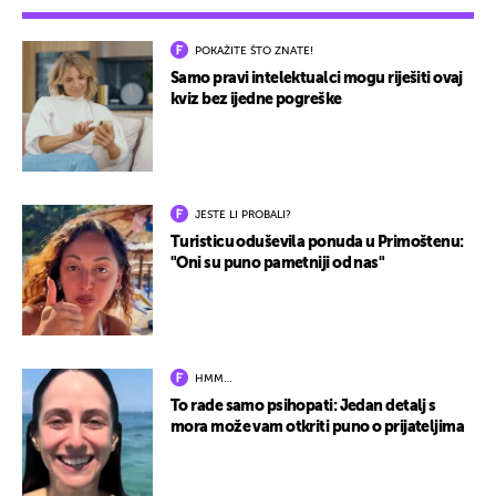
POKAŽITE ŠTO ZNATE!
Samo pravi intelektualci mogu riješiti ovaj
kviz bez ijedne pogreške
JESTE LI PROBALI?
Turisticu oduševila ponuda u Primoštenu:
"Oni su puno pametniji od nas"
HMM…
To rade samo psihopati: Jedan detalj s
mora može vam otkriti puno o prijateljima