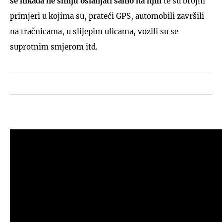
se nikada ne smiju oslanjati samo na njih
te su brojni
primjeri u kojima su, prateći GPS, automobili završili
na tračnicama, u slijepim ulicama, vozili su se
suprotnim smjerom itd.