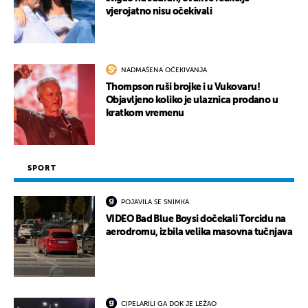
vjerojatno nisu očekivali
NADMAŠENA OČEKIVANJA
Thompson ruši brojke i u Vukovaru!
Objavljeno koliko je ulaznica prodano u
kratkom vremenu
SPORT
POJAVILA SE SNIMKA
VIDEO Bad Blue Boysi dočekali Torcidu na
aerodromu, izbila velika masovna tučnjava
CIPELARILI GA DOK JE LEŽAO