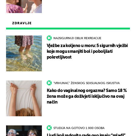
ZDRAVLJE
NAJSIGURNIJI OBLIK REKREACIJE
Vježbe za koljeno u moru: 5 sigurnih vježbi
koje mogu smanjiti bol i poboljšati
pokretljivost
"VRHUNAC" ŽENSKOG SEKSUALNOG ISKUSTVA
Kako do vaginalnog orgazma? Samo 18 %
žena može ga doživjeti isključivo na ovaj
način
STUDIJA NA GOTOVO 1.900 OSOBA
Ljudi koji redovito rade ovo imaju “mlađi”