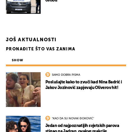
osobu
JOŠ AKTUALNOSTI
PRONAĐITE ŠTO VAS ZANIMA
SHOW
SAMO DOBRA PISMA
Poslušajte kako to zvuči kad Nina Badrić i
Jakov Jozinović zapjevaju Oliverov hit!
"KAO DA SU NOVAK ĐOKOVIĆ"
Jedan od najpoznatijih svjetskih parova
stigao na Jadran, ovakve reakcije