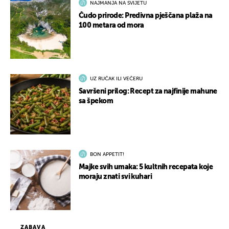
NAJMANJA NA SVIJETU
Čudo prirode: Predivna pješčana plaža na
100 metara od mora
UZ RUČAK ILI VEČERU
Savršeni prilog: Recept za najfinije mahune
sa špekom
BON APPETIT!
Majke svih umaka: 5 kultnih recepata koje
moraju znati svi kuhari
ZABAVA