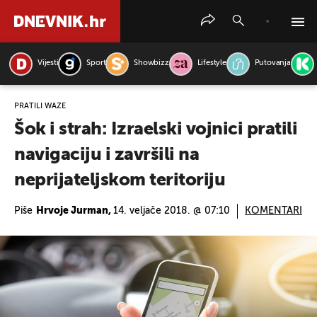
Vijesti
Sport
Showbizz
Lifestyle
Putovanja
PRETRAŽITE VIJESTI
PRATILI WAZE
Šok i strah: Izraelski vojnici pratili
navigaciju i završili na
neprijateljskom teritoriju
Piše
Hrvoje Jurman,
14. veljače 2018. @ 07:10
KOMENTARI