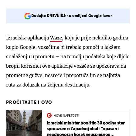
Dodajte DNEVNIK.hr u omiljeni Google izvor
Izraelska aplikacija
Waze
, koju je prije nekoliko godina
kupio Google, vozačima bi trebala pomoći u lakšem
snalaženju u prometu – na temelju podataka koje dijele
brojni korisnici ove aplikacije vozače se upozorava na
prometne gužve, nesreće i preporuča im se najbrža
ruta za dolazak na željenu destinaciju.
PROČITAJTE I OVO
NOVE NAPETOSTI
Izraelski ministar poništio 30 godina star
sporazum o Zapadnoj obali: "opasan i
neodgovoran korak neuspješnog