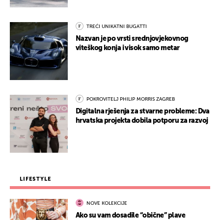
TREĆI UNIKATNI BUGATTI
Nazvan je po vrsti srednjovjekovnog
viteškog konja i visok samo metar
POKROVITELJ PHILIP MORRIS ZAGREB
Digitalna rješenja za stvarne probleme: Dva
hrvatska projekta dobila potporu za razvoj
LIFESTYLE
NOVE KOLEKCIJE
Ako su vam dosadile “obične” plave