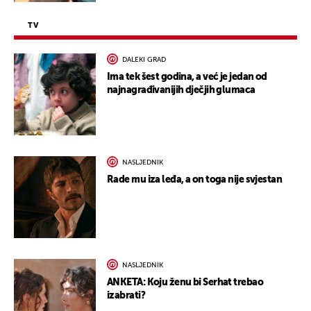
TV
DALEKI GRAD
Ima tek šest godina, a već je jedan od
najnagrađivanijih dječjih glumaca
NASLJEDNIK
Rade mu iza leđa, a on toga nije svjestan
NASLJEDNIK
ANKETA: Koju ženu bi Serhat trebao
izabrati?