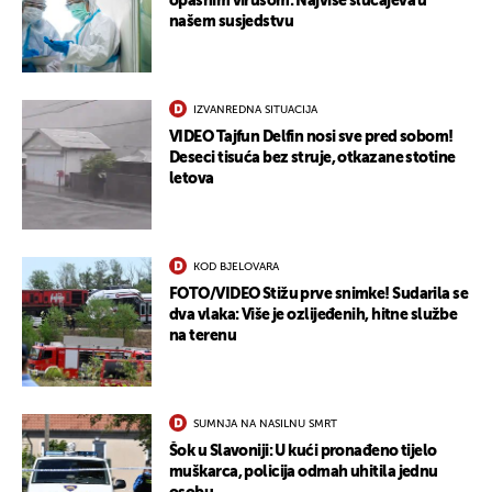
opasnim virusom: Najviše slučajeva u
našem susjedstvu
IZVANREDNA SITUACIJA
VIDEO Tajfun Delfin nosi sve pred sobom!
Deseci tisuća bez struje, otkazane stotine
letova
KOD BJELOVARA
FOTO/VIDEO Stižu prve snimke! Sudarila se
dva vlaka: Više je ozlijeđenih, hitne službe
na terenu
SUMNJA NA NASILNU SMRT
Šok u Slavoniji: U kući pronađeno tijelo
muškarca, policija odmah uhitila jednu