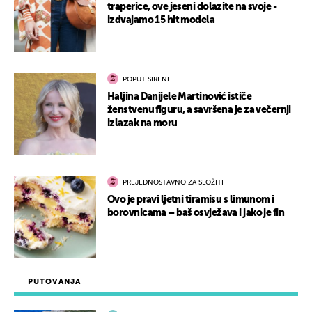
traperice, ove jeseni dolazite na svoje -
izdvajamo 15 hit modela
POPUT SIRENE
Haljina Danijele Martinović ističe
ženstvenu figuru, a savršena je za večernji
izlazak na moru
PREJEDNOSTAVNO ZA SLOŽITI
Ovo je pravi ljetni tiramisu s limunom i
borovnicama – baš osvježava i jako je fin
PUTOVANJA