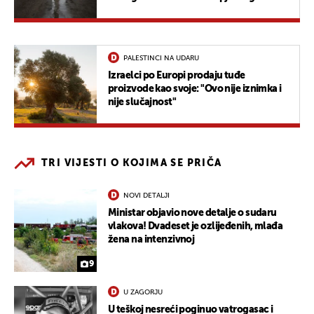
političara"
PALESTINCI NA UDARU
Izraelci po Europi prodaju tuđe
proizvode kao svoje: "Ovo nije iznimka i
nije slučajnost"
TRI VIJESTI O KOJIMA SE PRIČA
NOVI DETALJI
Ministar objavio nove detalje o sudaru
vlakova! Dvadeset je ozlijeđenih, mlađa
žena na intenzivnoj
9
U ZAGORJU
U teškoj nesreći poginuo vatrogasac i