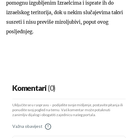
pomognu izgubljenim Izraelcima i isprate ih do
izraelskog teritorija, dok u nekim slučajevima takvi
susreti i nisu previše miroljubivi, poput ovog
posljednjeg.
Komentari
(0)
Uključite se u raspravu – podijelite svoje mišljenje, postavite pitanja ili
ponudite svoj pogled na temu. Vaš komentar može potaknuti
zanimljiv dijalog i obogatiti zajednicu našeg portala.
Važna obavijest
!