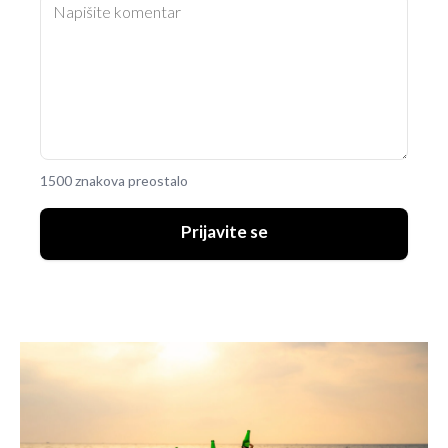
1500 znakova preostalo
Prijavite se