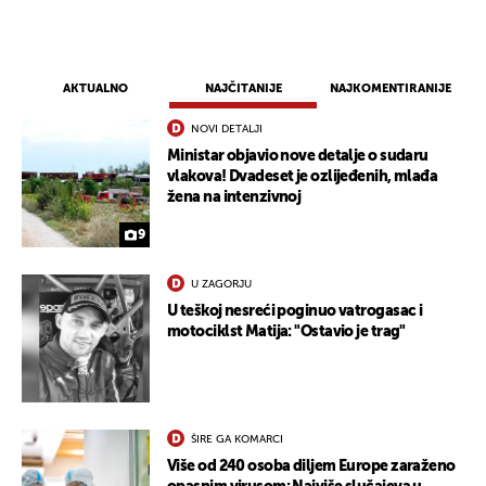
AKTUALNO
NAJČITANIJE
NAJKOMENTIRANIJE
NOVI DETALJI
UKLJUČITE NOTIFIKACIJE
Ministar objavio nove detalje o sudaru
vlakova! Dvadeset je ozlijeđenih, mlađa
žena na intenzivnoj
9
U ZAGORJU
U teškoj nesreći poginuo vatrogasac i
motociklst Matija: "Ostavio je trag"
ŠIRE GA KOMARCI
Više od 240 osoba diljem Europe zaraženo