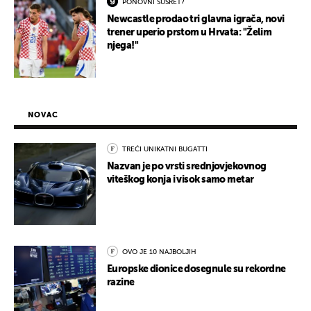
PONOVNI SUSRET?
Newcastle prodao tri glavna igrača, novi
trener uperio prstom u Hrvata: "Želim
njega!"
NOVAC
TREĆI UNIKATNI BUGATTI
Nazvan je po vrsti srednjovjekovnog
viteškog konja i visok samo metar
OVO JE 10 NAJBOLJIH
Europske dionice dosegnule su rekordne
razine