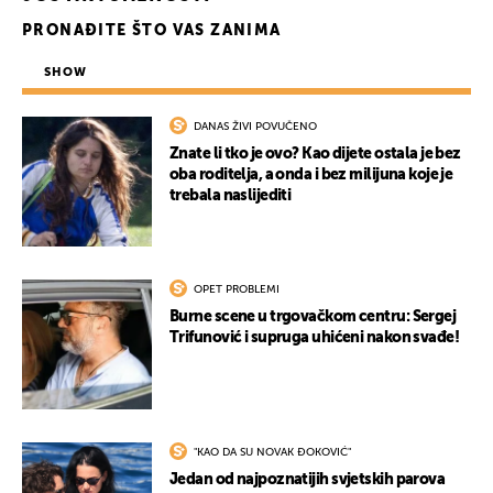
PRONAĐITE ŠTO VAS ZANIMA
SHOW
DANAS ŽIVI POVUČENO
Znate li tko je ovo? Kao dijete ostala je bez
oba roditelja, a onda i bez milijuna koje je
trebala naslijediti
OPET PROBLEMI
Burne scene u trgovačkom centru: Sergej
Trifunović i supruga uhićeni nakon svađe!
"KAO DA SU NOVAK ĐOKOVIĆ"
Jedan od najpoznatijih svjetskih parova