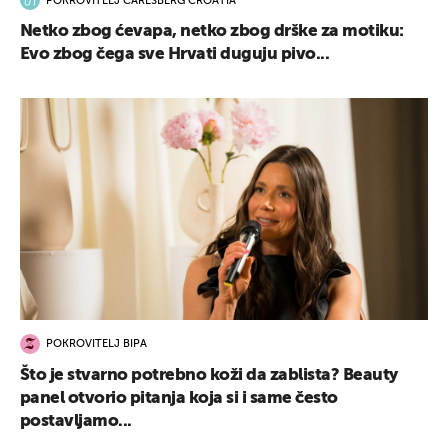
POKROVITELJ CARLSBERG CROATIA
Netko zbog ćevapa, netko zbog drške za motiku:
Evo zbog čega sve Hrvati duguju pivo...
POKROVITELJ BIPA
Što je stvarno potrebno koži da zablista? Beauty
panel otvorio pitanja koja si i same često
postavljamo...