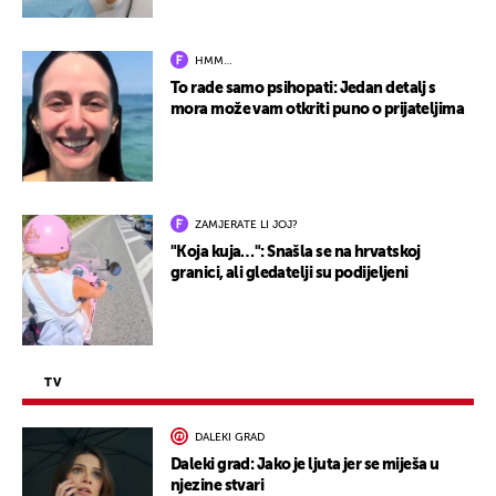
HMM…
To rade samo psihopati: Jedan detalj s
mora može vam otkriti puno o prijateljima
ZAMJERATE LI JOJ?
"Koja kuja…": Snašla se na hrvatskoj
granici, ali gledatelji su podijeljeni
TV
DALEKI GRAD
Daleki grad: Jako je ljuta jer se miješa u
njezine stvari