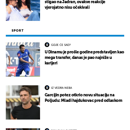
stigao na Jadran, ovakve reakcije
vjerojatno nisu očekivali
SPORT
GDJE ĆE SAD?
U Dinamu je prošle godine predstavljen kao
mega transfer, danas je pao najniže u
karijeri
IZ VEDRA NEBA
Garcijin potez otkrio novu situaciju na
Poljudu: Mladi hajdukovac pred odlaskom