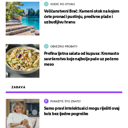
VODIČ PO OTOKU
Veličanstveni Brač: Kameni otok na kojem
ćete pronaći pustinju, predivne plaže i
uzbudljivu hranu
OBVEZNO PROBATI!
Prefina ljetna salata od kupusa: Kremasto
savršenstvo koje najbolje paše uz pečeno
meso
ZABAVA
POKAŽITE ŠTO ZNATE!
Samo pravi intelektualci mogu riješiti ovaj
kviz bez ijedne pogreške