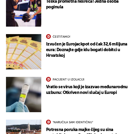
Teška prometna nesreća! Jedna osoba
poginula
ČESTITAMO!
Izvučen je Eurojackpot od čak 32,6 milijuna
eura: Doznajte gdje idu bogati dobitci u
Hrvatskoj
UKLJUČITE NOTIFIKACIJE
PACIJENT U IZOLACIJI
Vratio se virus koji je izazvao međunarodnu
uzbunu: Otkriven novi slučaj u Europi
"NARUČILA SAM IDENTIČNU"
Potresna poruka majke čijeg su sina