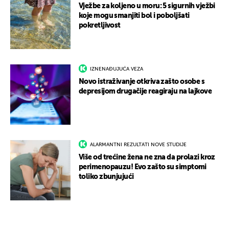
Vježbe za koljeno u moru: 5 sigurnih vježbi
koje mogu smanjiti bol i poboljšati
pokretljivost
IZNENAĐUJUĆA VEZA
Novo istraživanje otkriva zašto osobe s
depresijom drugačije reagiraju na lajkove
ALARMANTNI REZULTATI NOVE STUDIJE
Više od trećine žena ne zna da prolazi kroz
perimenopauzu! Evo zašto su simptomi
toliko zbunjujući