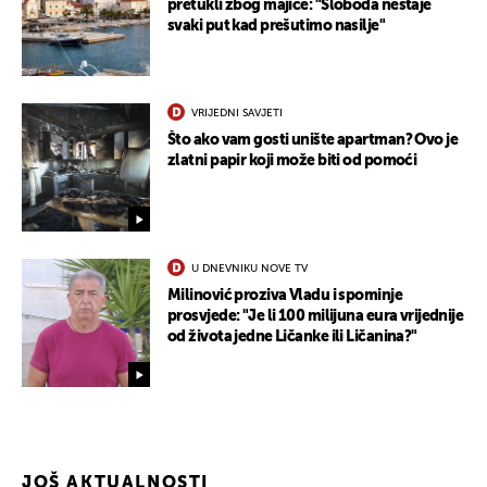
pretukli zbog majice: "Sloboda nestaje
svaki put kad prešutimo nasilje"
VRIJEDNI SAVJETI
Što ako vam gosti unište apartman? Ovo je
zlatni papir koji može biti od pomoći
U DNEVNIKU NOVE TV
Milinović proziva Vladu i spominje
prosvjede: "Je li 100 milijuna eura vrijednije
od života jedne Ličanke ili Ličanina?"
JOŠ AKTUALNOSTI