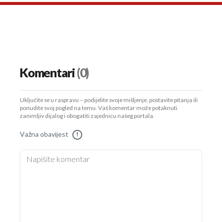
Komentari
(0)
Uključite se u raspravu – podijelite svoje mišljenje, postavite pitanja ili
ponudite svoj pogled na temu. Vaš komentar može potaknuti
zanimljiv dijalog i obogatiti zajednicu našeg portala.
Važna obavijest
!