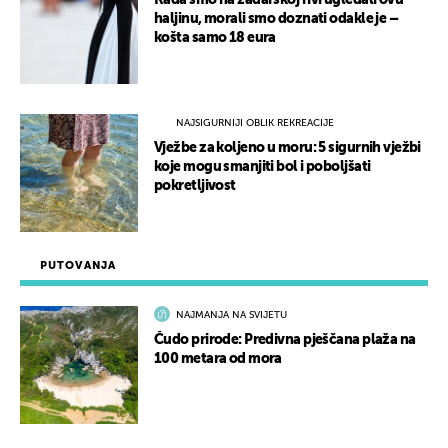
Kada smo na zadarskoj rivi ugledali ovu
haljinu, morali smo doznati odakle je –
košta samo 18 eura
NAJSIGURNIJI OBLIK REKREACIJE
Vježbe za koljeno u moru: 5 sigurnih vježbi
koje mogu smanjiti bol i poboljšati
pokretljivost
PUTOVANJA
NAJMANJA NA SVIJETU
Čudo prirode: Predivna pješčana plaža na
100 metara od mora