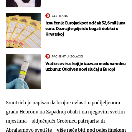
ČESTITAMO!
Izvučen je Eurojackpot od čak 32,6 milijuna
eura: Doznajte gdje idu bogati dobitci u
Hrvatskoj
PACIJENT U IZOLACIJI
Vratio se virus koji je izazvao međunarodnu
uzbunu: Otkriven novi slučaj u Europi
Smotrich je napisao da brojne ovlasti u podijeljenom
gradu Hebronu na Zapadnoj obali i na njegovim svetim
mjestima - uključujući Grobnicu patrijarha ili
Abrahamovo svetište -
više neće biti pod palestinskom