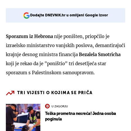
Dodajte DNEVNIK.hr u omiljeni Google izvor
Sporazum iz Hebrona
nije poništen, priopćilo je
izraelsko ministarstvo vanjskih poslova, demantirajući
krajnje desnog ministra financija
Bezalela Smotricha
koji je rekao da je "poništio" tri desetljeća star
sporazum s Palestinskom samoupravom.
TRI VIJESTI O KOJIMA SE PRIČA
U ZAGORJU
Teška prometna nesreća! Jedna osoba
poginula