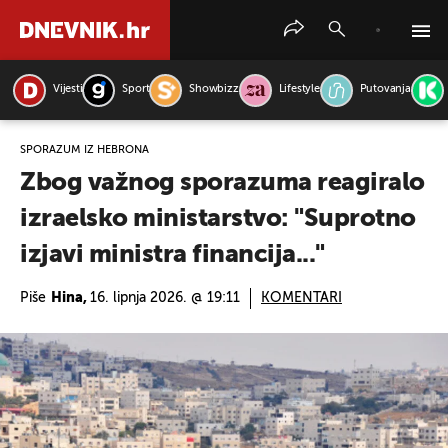
Vijesti
Sport
Showbizz
Lifestyle
Putovanja
PRETRAŽITE VIJESTI
SPORAZUM IZ HEBRONA
Zbog važnog sporazuma reagiralo
izraelsko ministarstvo: "Suprotno
izjavi ministra financija..."
Piše
Hina,
16. lipnja 2026. @ 19:11
KOMENTARI