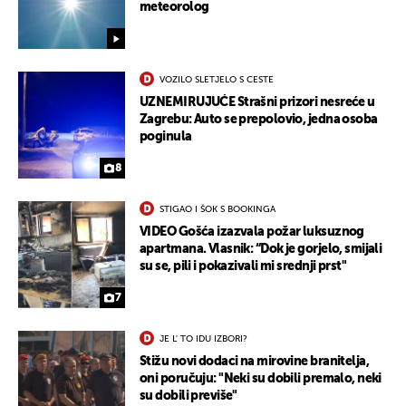
meteorolog
VOZILO SLETJELO S CESTE
UZNEMIRUJUĆE Strašni prizori nesreće u
Zagrebu: Auto se prepolovio, jedna osoba
poginula
8
STIGAO I ŠOK S BOOKINGA
VIDEO Gošća izazvala požar luksuznog
apartmana. Vlasnik: “Dok je gorjelo, smijali
su se, pili i pokazivali mi srednji prst"
7
JE L' TO IDU IZBORI?
Stižu novi dodaci na mirovine branitelja,
oni poručuju: "Neki su dobili premalo, neki
su dobili previše"