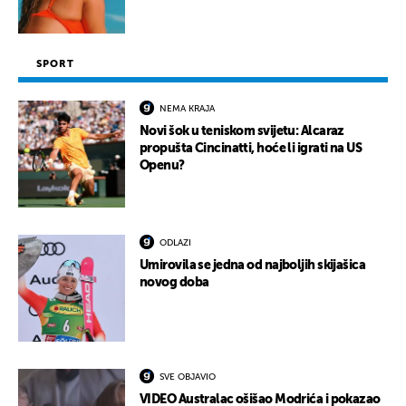
SPORT
NEMA KRAJA
Novi šok u teniskom svijetu: Alcaraz
propušta Cincinatti, hoće li igrati na US
Openu?
ODLAZI
Umirovila se jedna od najboljih skijašica
novog doba
SVE OBJAVIO
VIDEO Australac ošišao Modrića i pokazao