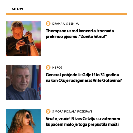
SHOW
DRAMA U ŠIBENIKU
Thompson usred koncerta iznenada
prekinuo pjesmu: "Zovite hitnu!"
HEROJ
General pobjednik: Gdje i što 31 godinu
nakon Oluje radi general Ante Gotovina?
S MORA POSLALA POZDRAVE
Vruće, vruće! Nives Celzijus u vatrenom
kupaćem malo je toga prepustila mašti