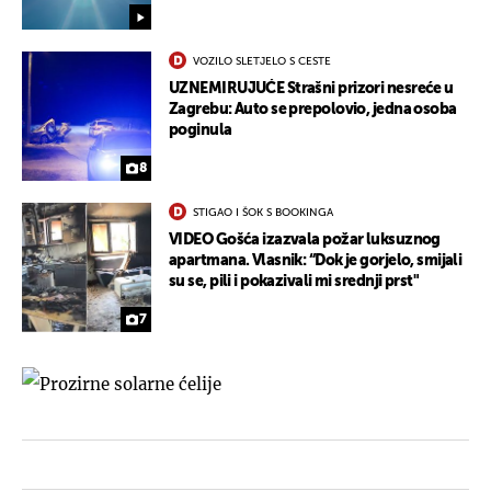
VOZILO SLETJELO S CESTE
UZNEMIRUJUĆE Strašni prizori nesreće u
Zagrebu: Auto se prepolovio, jedna osoba
poginula
8
STIGAO I ŠOK S BOOKINGA
VIDEO Gošća izazvala požar luksuznog
apartmana. Vlasnik: “Dok je gorjelo, smijali
su se, pili i pokazivali mi srednji prst"
7