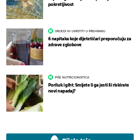
pokretljivost
VRIJEDI IH UVRSTITI U PREHRANU
6 napitaka koje dijetetičari preporučuju za
zdrave zglobove
PIŠE NUTRICIONISTICA
Poriluk i giht: Smijete li ga jesti ili riskirate
novi napadaj?