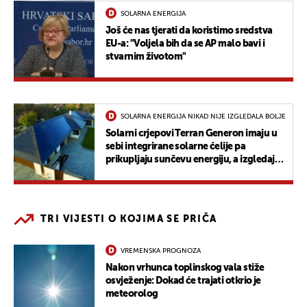
SOLARNA ENERGIJA
Još će nas tjerati da koristimo sredstva
EU-a: "Voljela bih da se AP malo bavi i
stvarnim životom"
SOLARNA ENERGIJA NIKAD NIJE IZGLEDALA BOLJE
Solarni crjepovi Terran Generon imaju u
sebi integrirane solarne ćelije pa
prikupljaju sunčevu energiju, a izgledaju
kao standardni krov
TRI VIJESTI O KOJIMA SE PRIČA
VREMENSKA PROGNOZA
Nakon vrhunca toplinskog vala stiže
osvježenje: Dokad će trajati otkrio je
meteorolog