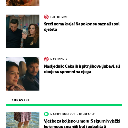
DALEKI GRAD
Sreći nema kraja! Napokon su saznali spol
djeteta
NASLJEDNIK
Nasljednik: Čeka ih ispit njihove ljubavi, ali
oboje su spremni na njega
ZDRAVLJE
NAJSIGURNIJI OBLIK REKREACIJE
Vježbe za koljeno u moru: 5 sigurnih vježbi
koje mogu smanjiti bol i poboljšati