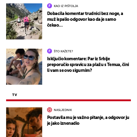
KAO IZ PIŠTOLJA
Dobacila komentar trudnici bez noge, a
muž ispalio odgovor kao da je samo
čekao…
ŠTO KAŽETE?
Isključio komentare: Par iz Srbije
preporučio spravicu za plažu s Temua, čini
li vam se ovo sigurnim?
TV
NASLJEDNIK
Postavila mu je važno pitanje, a odgovor ju
je jako iznenadio