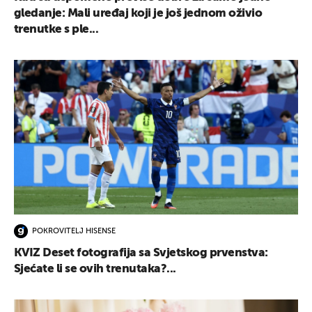
gledanje: Mali uređaj koji je još jednom oživio
trenutke s ple...
POKROVITELJ HISENSE
KVIZ Deset fotografija sa Svjetskog prvenstva:
Sjećate li se ovih trenutaka?...