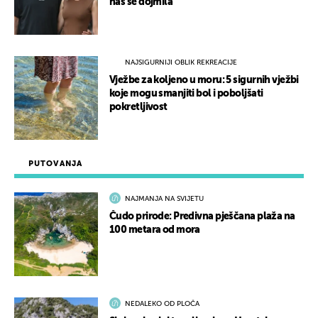
nas se dojmila
NAJSIGURNIJI OBLIK REKREACIJE
Vježbe za koljeno u moru: 5 sigurnih vježbi
koje mogu smanjiti bol i poboljšati
pokretljivost
PUTOVANJA
NAJMANJA NA SVIJETU
Čudo prirode: Predivna pješčana plaža na
100 metara od mora
NEDALEKO OD PLOČA