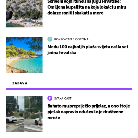
Skriveni vojni tuneli na jugu Hrvatske:
Omiljena kupališta na koja lokalci u miru
dolaze roniti i skakati u more
POKROVITELJ CORONA
Među 100 najboljih plaža svijeta našla se i
jedna hrvatska
ZABAVA
SVAKA ČAST
Bahato mu prepriječio prijelaz, a ono što je
pješak napravio oduševilo je društvene
mreže