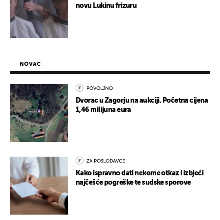
novu Lukinu frizuru
NOVAC
POVOLJNO
Dvorac u Zagorju na aukciji. Početna cijena
1,46 milijuna eura
ZA POSLODAVCE
Kako ispravno dati nekome otkaz i izbjeći
najčešće pogreške te sudske sporove