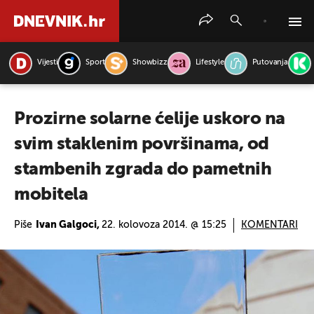
Vijesti
Sport
Showbizz
Lifestyle
Putovanja
PRETRAŽITE VIJESTI
Prozirne solarne ćelije uskoro na
svim staklenim površinama, od
stambenih zgrada do pametnih
mobitela
Piše
Ivan Galgoci,
22. kolovoza 2014. @ 15:25
KOMENTARI