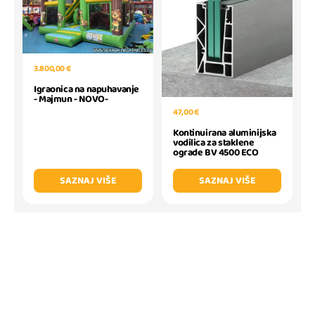
3.800,00 €
Igraonica na napuhavanje
- Majmun - NOVO-
47,00 €
Kontinuirana aluminijska
vodilica za staklene
ograde BV 4500 ECO
SAZNAJ VIŠE
SAZNAJ VIŠE