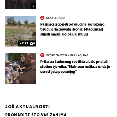
OČAJ STOČARA
Pašnjaci izgorjeli od vrućina, ugroženo
tisuću grla goveda i konja: Mladunčad
slijedi majke, ugibaju u mulju
2:21
6
UKLJUČITE NOTIFIKACIJE
GOSPO SNJEŽNA - RASHLADI NAS
Priča iza čudesnog svetišta u Liču privlači
stotine vjernika: "Stalno se rušila, a onda je
usred ljeta pao snijeg"
JOŠ AKTUALNOSTI
PRONAĐITE ŠTO VAS ZANIMA