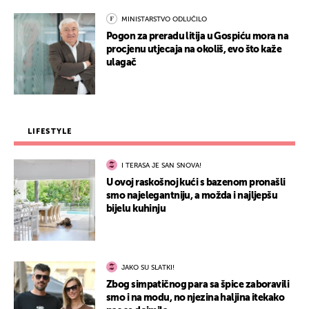
MINISTARSTVO ODLUČILO
Pogon za preradu litija u Gospiću mora na
procjenu utjecaja na okoliš, evo što kaže
ulagač
LIFESTYLE
I TERASA JE SAN SNOVA!
U ovoj raskošnoj kući s bazenom pronašli
smo najelegantniju, a možda i najljepšu
bijelu kuhinju
JAKO SU SLATKI!
Zbog simpatičnog para sa špice zaboravili
smo i na modu, no njezina haljina itekako