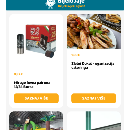
1,00 €
Zlatni Dukat - oganizacija
cateringa
0,97 €
Mirage lovna patrona
12/34 Borra
SAZNAJ VIŠE
SAZNAJ VIŠE