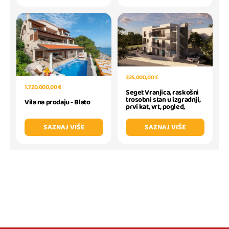
325.000,00 €
1.720.000,00 €
Seget Vranjica, raskošni
trosobni stan u izgradnji,
Vila na prodaju - Blato
prvi kat, vrt, pogled,
SAZNAJ VIŠE
SAZNAJ VIŠE