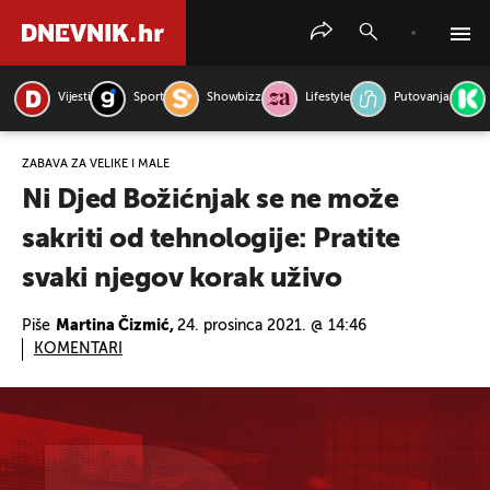
Vijesti
Sport
Showbizz
Lifestyle
Putovanja
PRETRAŽITE VIJESTI
ZABAVA ZA VELIKE I MALE
Ni Djed Božićnjak se ne može
sakriti od tehnologije: Pratite
svaki njegov korak uživo
Piše
Martina Čizmić,
24. prosinca 2021. @ 14:46
KOMENTARI