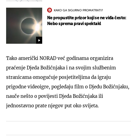
KAKO GA SIGURNO PROMATRATI?
Ne propustite prizor koji se ne viđa često:
Nebo sprema pravi spektakl
Tako američki NORAD već godinama organizira
praćenje Djeda Božićnjaka i na svojim službenim
stranicama omogućuje posjetiteljima da igraju
prigodne videoigre, pogledaju film o Djedu Božićnjaku,
nauče nešto o povijesti Djeda Božićnjaka ili
jednostavno prate njegov put oko svijeta.