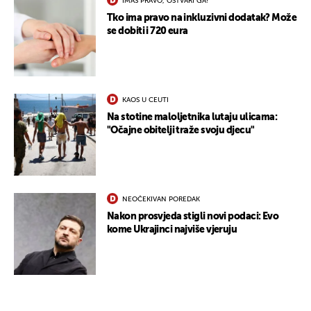
IMAŠ PRAVO, OSTVARI GA!
Tko ima pravo na inkluzivni dodatak? Može
se dobiti i 720 eura
KAOS U CEUTI
Na stotine maloljetnika lutaju ulicama:
"Očajne obitelji traže svoju djecu"
UKLJUČITE NOTIFIKACIJE
NEOČEKIVAN POREDAK
Nakon prosvjeda stigli novi podaci: Evo
kome Ukrajinci najviše vjeruju