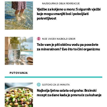
NAJSIGURNIJI OBLIK REKREACIJE
Vježbe za koljeno u moru: 5 sigurnih vježbi
koje mogu smanjiti bol i poboljšati
pokretljivost
NIJE UVIJEK NAJBOLJI IZBOR
Teže vam je piti običnu vodu pa posežete
za mineralnom? Evo što to čini organizmu
PUTOVANJA
GOTOVO ZA 15 MINUTA
Najbolja ljetna salata od graha: Brzinski
recept za dane kada je prevruće za kuhanje