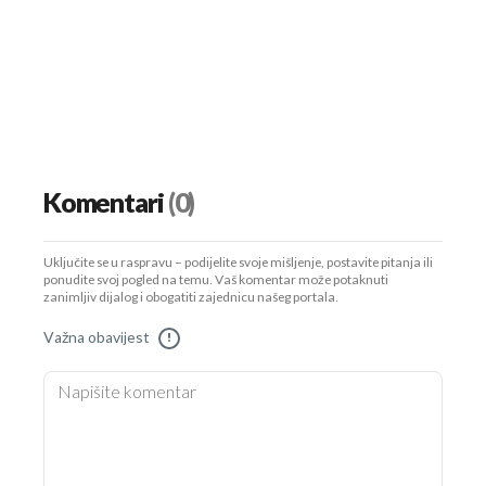
Komentari
(0)
Uključite se u raspravu – podijelite svoje mišljenje, postavite pitanja ili
ponudite svoj pogled na temu. Vaš komentar može potaknuti
zanimljiv dijalog i obogatiti zajednicu našeg portala.
Važna obavijest
!