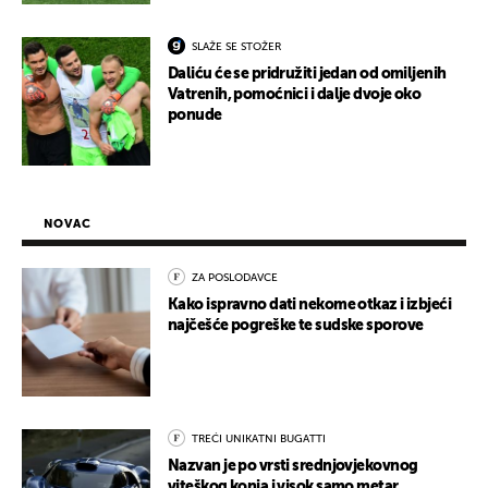
SLAŽE SE STOŽER
Daliću će se pridružiti jedan od omiljenih
Vatrenih, pomoćnici i dalje dvoje oko
ponude
NOVAC
ZA POSLODAVCE
Kako ispravno dati nekome otkaz i izbjeći
najčešće pogreške te sudske sporove
TREĆI UNIKATNI BUGATTI
Nazvan je po vrsti srednjovjekovnog
viteškog konja i visok samo metar