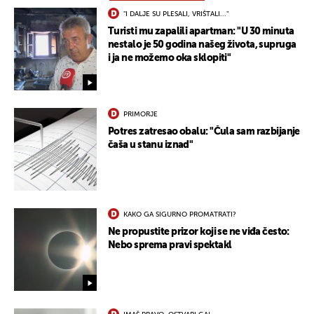
"I DALJE SU PLESALI, VRIŠTALI..."
Turisti mu zapalili apartman: "U 30 minuta
nestalo je 50 godina našeg života, supruga
i ja ne možemo oka sklopiti"
PRIMORJE
Potres zatresao obalu: "Čula sam razbijanje
čaša u stanu iznad"
KAKO GA SIGURNO PROMATRATI?
Ne propustite prizor koji se ne viđa često:
Nebo sprema pravi spektakl