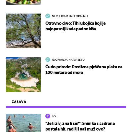
NEVJEROJATNO OPASNO
Otrovno drvo: Tihi ubojica koji je
najopasniji kada padne kiša
NAJMANJA NA SVIJETU
Čudo prirode: Predivna pješčana plaža na
100 metara od mora
ZABAVA
LOL
"Je li živ, zna li se?": Snimka s Jadrana
postala hit, radi li i vaš muž ovo?