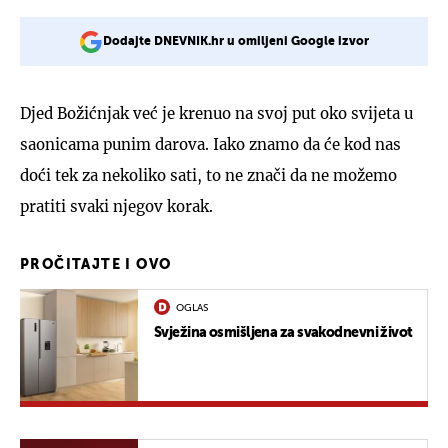
Dodajte DNEVNIK.hr u omiljeni Google izvor
Djed Božićnjak već je krenuo na svoj put oko svijeta u
saonicama punim darova. Iako znamo da će kod nas
doći tek za nekoliko sati, to ne znači da ne možemo
pratiti svaki njegov korak.
PROČITAJTE I OVO
OGLAS
Svježina osmišljena za svakodnevni život