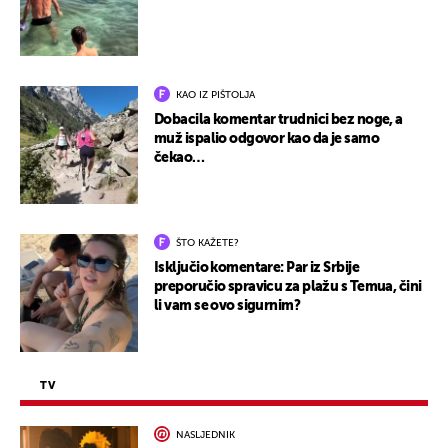
KAO IZ PIŠTOLJA
Dobacila komentar trudnici bez noge, a
muž ispalio odgovor kao da je samo
čekao…
ŠTO KAŽETE?
Isključio komentare: Par iz Srbije
preporučio spravicu za plažu s Temua, čini
li vam se ovo sigurnim?
TV
NASLJEDNIK