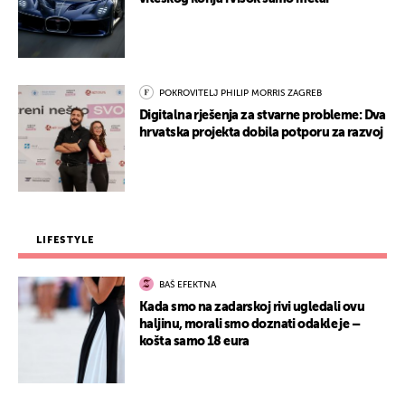
POKROVITELJ PHILIP MORRIS ZAGREB
Digitalna rješenja za stvarne probleme: Dva
hrvatska projekta dobila potporu za razvoj
LIFESTYLE
BAŠ EFEKTNA
Kada smo na zadarskoj rivi ugledali ovu
haljinu, morali smo doznati odakle je –
košta samo 18 eura