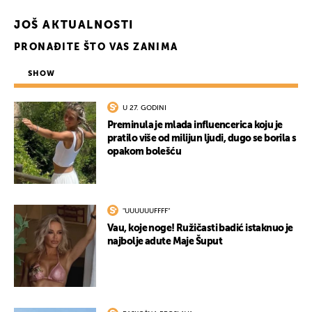
JOŠ AKTUALNOSTI
PRONAĐITE ŠTO VAS ZANIMA
SHOW
U 27. GODINI
Preminula je mlada influencerica koju je
pratilo više od milijun ljudi, dugo se borila s
opakom bolešću
"UUUUUUFFFF"
Vau, koje noge! Ružičasti badić istaknuo je
najbolje adute Maje Šuput