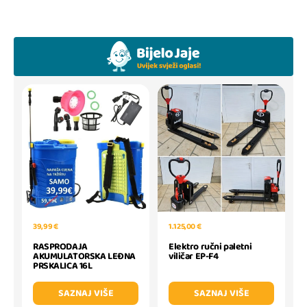
39,99 €
1.125,00 €
RASPRODAJA
Elektro ručni paletni
AKUMULATORSKA LEĐNA
viličar EP-F4
PRSKALICA 16L
SAZNAJ VIŠE
SAZNAJ VIŠE