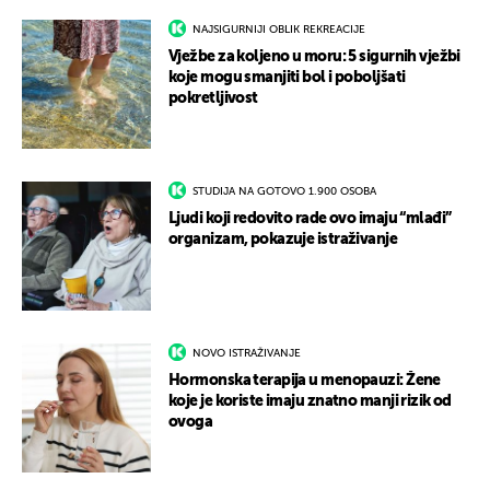
NAJSIGURNIJI OBLIK REKREACIJE
Vježbe za koljeno u moru: 5 sigurnih vježbi
koje mogu smanjiti bol i poboljšati
pokretljivost
STUDIJA NA GOTOVO 1.900 OSOBA
Ljudi koji redovito rade ovo imaju “mlađi”
organizam, pokazuje istraživanje
NOVO ISTRAŽIVANJE
Hormonska terapija u menopauzi: Žene
koje je koriste imaju znatno manji rizik od
ovoga