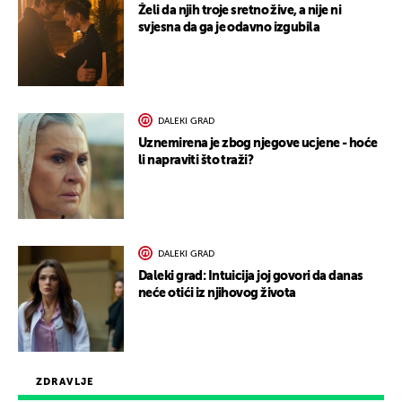
Želi da njih troje sretno žive, a nije ni
svjesna da ga je odavno izgubila
DALEKI GRAD
Uznemirena je zbog njegove ucjene - hoće
li napraviti što traži?
DALEKI GRAD
Daleki grad: Intuicija joj govori da danas
neće otići iz njihovog života
ZDRAVLJE