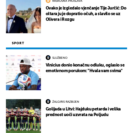
RASKOŠNA PROSLAVA
Ovako je izgledalo vjenčanje Tije Jurčić: Do
oltara ju je dopratio očuh, a slavilo se uz
Olivera i Rozgu
SPORT
SLUŽBENO
Vinicius donio konačnu odluku, oglasio se
emotivnom porukom: "Hvala vam svima"
ŽALGIRIS RAZBIJEN
Golijada u Litvi: Hajduku petarda i velika
prednost uoči uzvrata na Poljudu