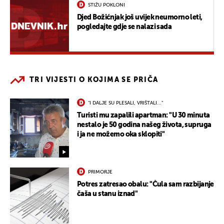
STIŽU POKLONI
Djed Božićnjak još uvijek neumorno leti,
pogledajte gdje se nalazi sada
TRI VIJESTI O KOJIMA SE PRIČA
"I DALJE SU PLESALI, VRIŠTALI..."
Turisti mu zapalili apartman: "U 30 minuta
nestalo je 50 godina našeg života, supruga
i ja ne možemo oka sklopiti"
PRIMORJE
Potres zatresao obalu: "Čula sam razbijanje
čaša u stanu iznad"