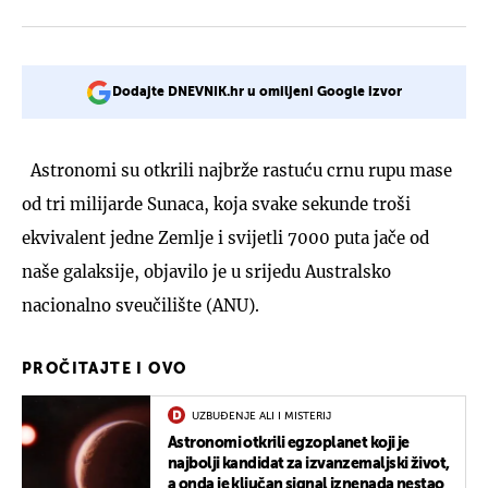
Dodajte DNEVNIK.hr u omiljeni Google izvor
Astronomi su otkrili najbrže rastuću crnu rupu mase
od tri milijarde Sunaca, koja svake sekunde troši
ekvivalent jedne Zemlje i svijetli 7000 puta jače od
naše galaksije, objavilo je u srijedu Australsko
nacionalno sveučilište (ANU).
PROČITAJTE I OVO
UZBUĐENJE ALI I MISTERIJ
Astronomi otkrili egzoplanet koji je
najbolji kandidat za izvanzemaljski život,
a onda je ključan signal iznenada nestao