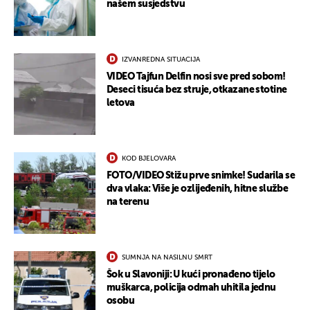
našem susjedstvu
IZVANREDNA SITUACIJA
VIDEO Tajfun Delfin nosi sve pred sobom!
Deseci tisuća bez struje, otkazane stotine
letova
UKLJUČITE NOTIFIKACIJE
KOD BJELOVARA
FOTO/VIDEO Stižu prve snimke! Sudarila se
dva vlaka: Više je ozlijeđenih, hitne službe
na terenu
SUMNJA NA NASILNU SMRT
Šok u Slavoniji: U kući pronađeno tijelo
muškarca, policija odmah uhitila jednu
osobu