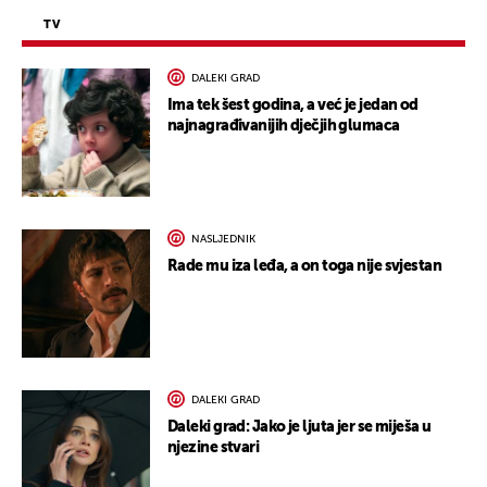
TV
DALEKI GRAD
Ima tek šest godina, a već je jedan od
najnagrađivanijih dječjih glumaca
NASLJEDNIK
Rade mu iza leđa, a on toga nije svjestan
DALEKI GRAD
Daleki grad: Jako je ljuta jer se miješa u
njezine stvari