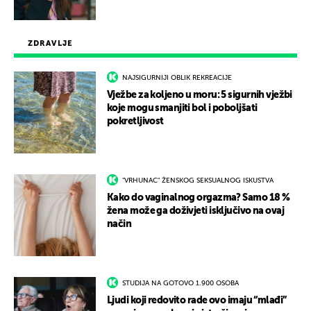
ZDRAVLJE
NAJSIGURNIJI OBLIK REKREACIJE
Vježbe za koljeno u moru: 5 sigurnih vježbi
koje mogu smanjiti bol i poboljšati
pokretljivost
"VRHUNAC" ŽENSKOG SEKSUALNOG ISKUSTVA
Kako do vaginalnog orgazma? Samo 18 %
žena može ga doživjeti isključivo na ovaj
način
STUDIJA NA GOTOVO 1.900 OSOBA
Ljudi koji redovito rade ovo imaju “mlađi”