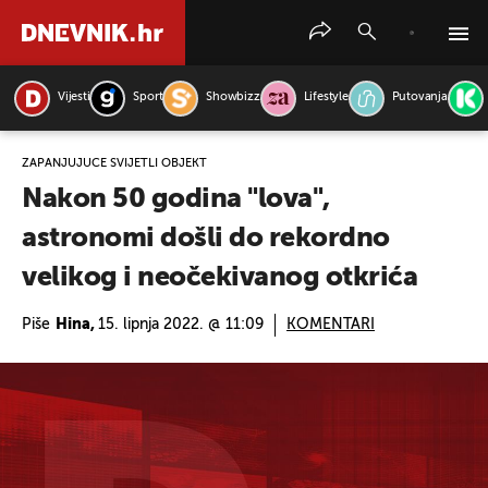
Vijesti
Sport
Showbizz
Lifestyle
Putovanja
PRETRAŽITE VIJESTI
ZAPANJUJUĆE SVIJETLI OBJEKT
Nakon 50 godina "lova",
astronomi došli do rekordno
velikog i neočekivanog otkrića
Piše
Hina,
15. lipnja 2022. @ 11:09
KOMENTARI