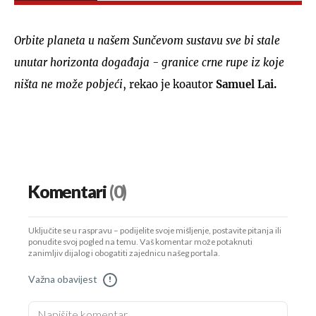
Orbite planeta u našem Sunčevom sustavu sve bi stale
unutar horizonta događaja - granice crne rupe iz koje
ništa ne može pobjeći
, rekao je koautor
Samuel Lai.
Komentari
(0)
Uključite se u raspravu – podijelite svoje mišljenje, postavite pitanja ili
ponudite svoj pogled na temu. Vaš komentar može potaknuti
zanimljiv dijalog i obogatiti zajednicu našeg portala.
Važna obavijest
!