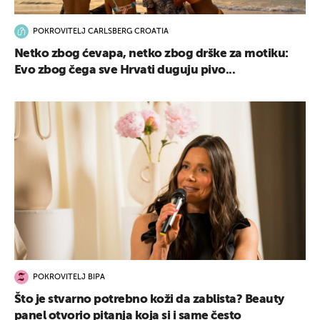
POKROVITELJ CARLSBERG CROATIA
Netko zbog ćevapa, netko zbog drške za motiku:
Evo zbog čega sve Hrvati duguju pivo...
POKROVITELJ BIPA
Što je stvarno potrebno koži da zablista? Beauty
panel otvorio pitanja koja si i same često