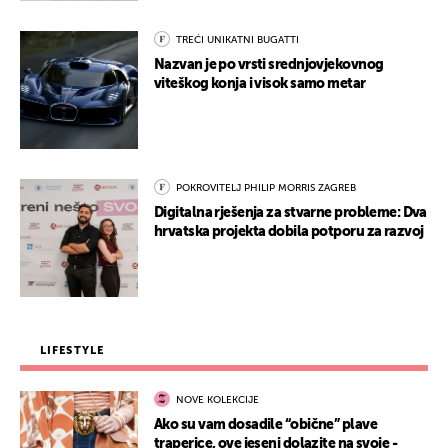
TREĆI UNIKATNI BUGATTI
Nazvan je po vrsti srednjovjekovnog
viteškog konja i visok samo metar
POKROVITELJ PHILIP MORRIS ZAGREB
Digitalna rješenja za stvarne probleme: Dva
hrvatska projekta dobila potporu za razvoj
LIFESTYLE
NOVE KOLEKCIJE
Ako su vam dosadile “obične” plave
traperice, ove jeseni dolazite na svoje -