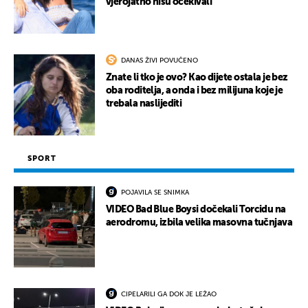
vjerojatno nisu očekivali
DANAS ŽIVI POVUČENO
Znate li tko je ovo? Kao dijete ostala je bez
oba roditelja, a onda i bez milijuna koje je
trebala naslijediti
SPORT
POJAVILA SE SNIMKA
VIDEO Bad Blue Boysi dočekali Torcidu na
aerodromu, izbila velika masovna tučnjava
CIPELARILI GA DOK JE LEŽAO