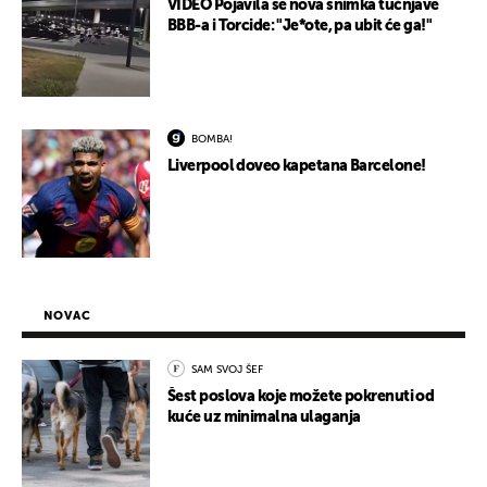
VIDEO Pojavila se nova snimka tučnjave
BBB-a i Torcide: "Je*ote, pa ubit će ga!"
BOMBA!
Liverpool doveo kapetana Barcelone!
NOVAC
SAM SVOJ ŠEF
Šest poslova koje možete pokrenuti od
kuće uz minimalna ulaganja