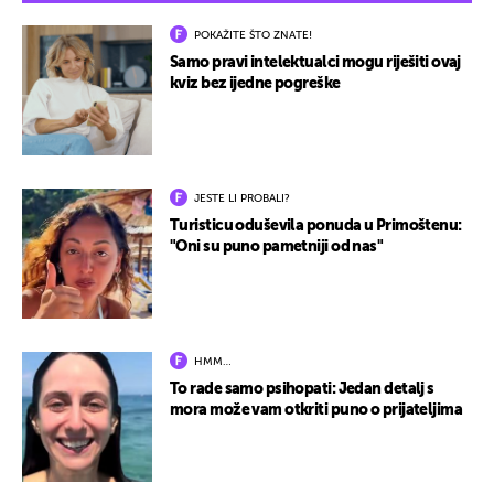
POKAŽITE ŠTO ZNATE!
Samo pravi intelektualci mogu riješiti ovaj
kviz bez ijedne pogreške
JESTE LI PROBALI?
Turisticu oduševila ponuda u Primoštenu:
"Oni su puno pametniji od nas"
HMM…
To rade samo psihopati: Jedan detalj s
mora može vam otkriti puno o prijateljima