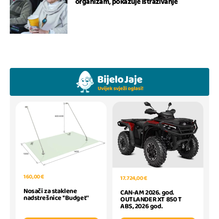
organizam, pokazuje istraživanje
160,00 €
17.724,00 €
Nosači za staklene
CAN-AM 2026. god.
nadstrešnice ''Budget''
OUTLANDER XT 850 T
ABS, 2026 god.