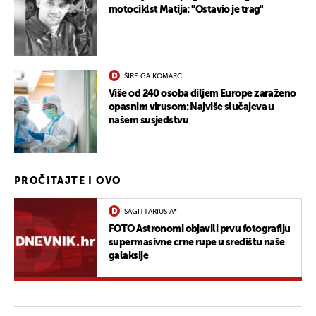
motociklst Matija: "Ostavio je trag"
ŠIRE GA KOMARCI
Više od 240 osoba diljem Europe zaraženo
opasnim virusom: Najviše slučajeva u
našem susjedstvu
PROČITAJTE I OVO
SAGITTARIUS A*
FOTO Astronomi objavili prvu fotografiju
supermasivne crne rupe u središtu naše
galaksije