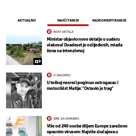
AKTUALNO
NAJČITANIJE
NAJKOMENTIRANIJE
NOVI DETALJI
Ministar objavio nove detalje o sudaru
vlakova! Dvadeset je ozlijeđenih, mlađa
žena na intenzivnoj
9
U ZAGORJU
U teškoj nesreći poginuo vatrogasac i
motociklst Matija: "Ostavio je trag"
ŠIRE GA KOMARCI
Više od 240 osoba diljem Europe zaraženo
opasnim virusom: Najviše slučajeva u