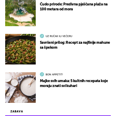
Čudo prirode: Predivna pješčana plaža na
100 metara od mora
UZ RUČAK ILI VEČERU
Savršeni prilog: Recept za najfinije mahune
sa špekom
BON APPETIT!
Majke svih umaka: 5 kultnih recepata koje
moraju znati svi kuhari
ZABAVA