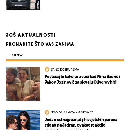
JOŠ AKTUALNOSTI
PRONAĐITE ŠTO VAS ZANIMA
SHOW
SAMO DOBRA PISMA
Poslušajte kako to zvuči kad Nina Badrić i
Jakov Jozinović zapjevaju Oliverov hit!
"KAO DA SU NOVAK ĐOKOVIĆ"
Jedan od najpoznatijih svjetskih parova
stigao na Jadran, ovakve reakcije