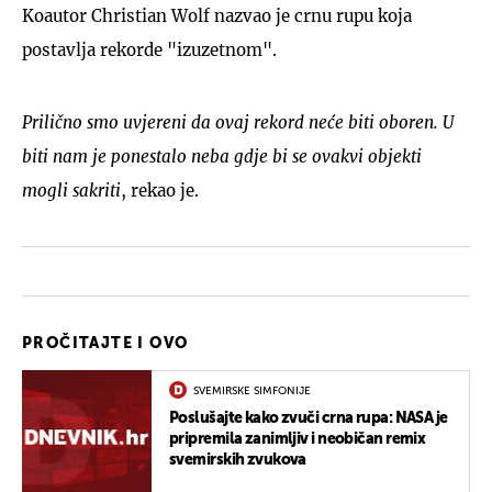
Koautor Christian Wolf nazvao je crnu rupu koja
postavlja rekorde "izuzetnom".
Prilično smo uvjereni da ovaj rekord neće biti oboren. U
biti nam je ponestalo neba gdje bi se ovakvi objekti
mogli sakriti
, rekao je.
PROČITAJTE I OVO
SVEMIRSKE SIMFONIJE
Poslušajte kako zvuči crna rupa: NASA je
pripremila zanimljiv i neobičan remix
svemirskih zvukova