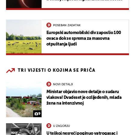
POSEBAN ZADATAK
Europski automobilski div zaposlio 100
ovaca dok se sprema za masovna
otpuštanja ljudi
TRI VIJESTI O KOJIMA SE PRIČA
NOVI DETALJI
Ministar objavio nove detalje o sudaru
vlakova! Dvadeset je ozlijeđenih, mlađa
žena na intenzivnoj
9
U ZAGORJU
U teškoj nesreći poginuo vatrogasac i