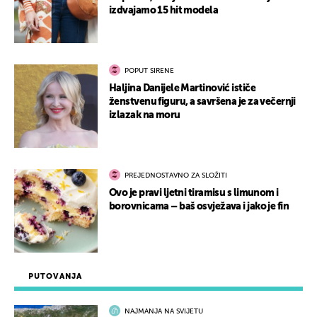
izdvajamo 15 hit modela
POPUT SIRENE
Haljina Danijele Martinović ističe
ženstvenu figuru, a savršena je za večernji
izlazak na moru
PREJEDNOSTAVNO ZA SLOŽITI
Ovo je pravi ljetni tiramisu s limunom i
borovnicama – baš osvježava i jako je fin
PUTOVANJA
NAJMANJA NA SVIJETU