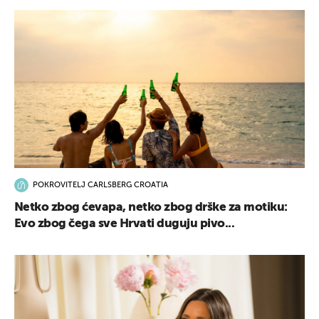
POKROVITELJ CARLSBERG CROATIA
Netko zbog ćevapa, netko zbog drške za motiku:
Evo zbog čega sve Hrvati duguju pivo...