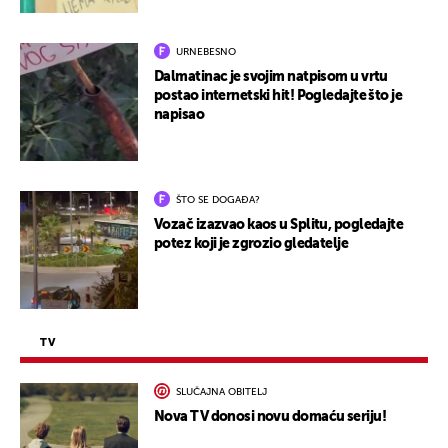
URNEBESNO
Dalmatinac je svojim natpisom u vrtu
postao internetski hit! Pogledajte što je
napisao
ŠTO SE DOGAĐA?
Vozač izazvao kaos u Splitu, pogledajte
potez koji je zgrozio gledatelje
TV
SLUČAJNA OBITELJ
Nova TV donosi novu domaću seriju!