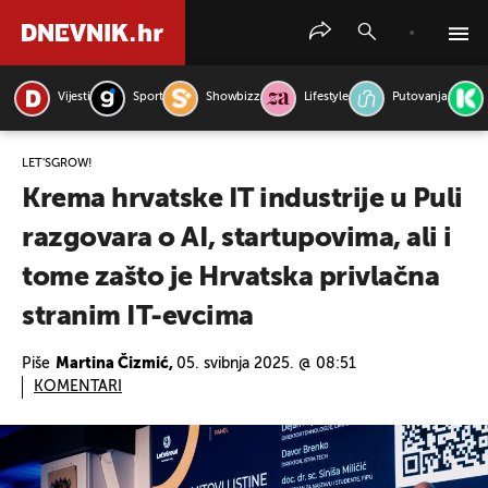
Vijesti
Sport
Showbizz
Lifestyle
Putovanja
PRETRAŽITE VIJESTI
LET'SGROW!
Krema hrvatske IT industrije u Puli
razgovara o AI, startupovima, ali i
tome zašto je Hrvatska privlačna
stranim IT-evcima
Piše
Martina Čizmić,
05. svibnja 2025. @ 08:51
KOMENTARI