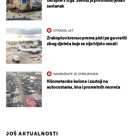
Ukrajine s trga: Svemu je prethodio jedan
sastanak
OTKAZALI LET
Zrakoplov krenuo prema pisti pa ga vratili
zbog djeteta koje se nije htjelo vezati
NAORUŽAJTE SE STRPLJENJEM
Kilometarske kolone i zastoji na
autocestama, ima i prometnih nesreća
JOŠ AKTUALNOSTI