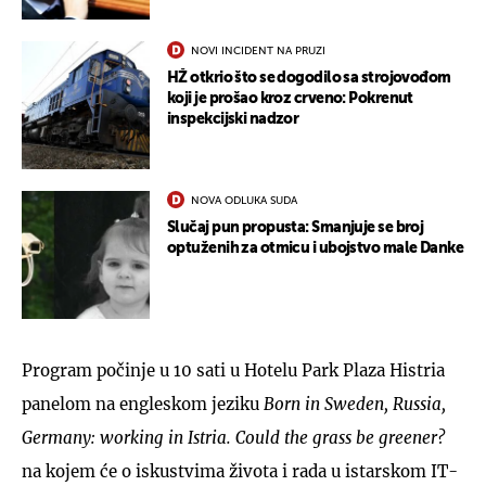
NOVI INCIDENT NA PRUZI
HŽ otkrio što se dogodilo sa strojovođom
koji je prošao kroz crveno: Pokrenut
inspekcijski nadzor
NOVA ODLUKA SUDA
Slučaj pun propusta: Smanjuje se broj
optuženih za otmicu i ubojstvo male Danke
Program počinje u 10 sati u Hotelu Park Plaza Histria
panelom na engleskom jeziku
Born in Sweden, Russia,
Germany: working in Istria. Could the grass be greener?
na kojem će o iskustvima života i rada u istarskom IT-