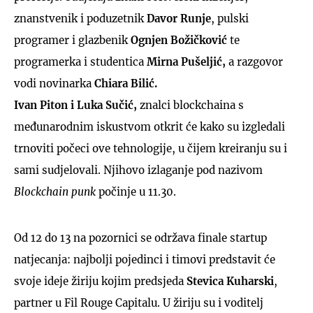
znanstvenik i poduzetnik
Davor Runje
, pulski
programer i glazbenik
Ognjen Božičković
te
programerka i studentica
Mirna Pušeljić,
a razgovor
vodi novinarka
Chiara Bilić.
Ivan Piton i Luka Sučić,
znalci blockchaina s
međunarodnim iskustvom otkrit će kako su izgledali
trnoviti počeci ove tehnologije, u čijem kreiranju su i
sami sudjelovali. Njihovo izlaganje pod nazivom
Blockchain punk
počinje u 11.30.
Od 12 do 13 na pozornici se održava finale startup
natjecanja: najbolji pojedinci i timovi predstavit će
svoje ideje žiriju kojim predsjeda
Stevica Kuharski
,
partner u Fil Rouge Capitalu. U žiriju su i voditelj