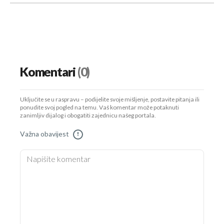
Komentari
(0)
Uključite se u raspravu – podijelite svoje mišljenje, postavite pitanja ili
ponudite svoj pogled na temu. Vaš komentar može potaknuti
zanimljiv dijalog i obogatiti zajednicu našeg portala.
Važna obavijest
!