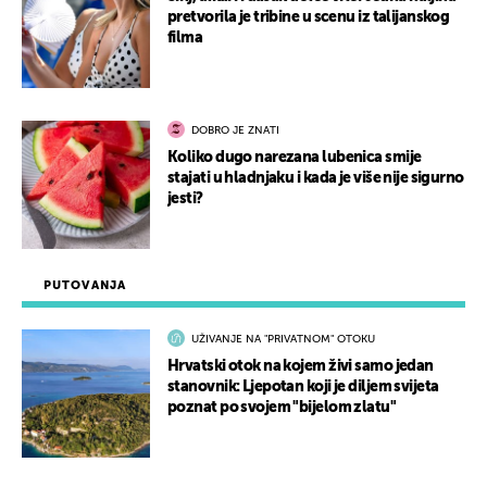
pretvorila je tribine u scenu iz talijanskog
filma
DOBRO JE ZNATI
Koliko dugo narezana lubenica smije
stajati u hladnjaku i kada je više nije sigurno
jesti?
PUTOVANJA
UŽIVANJE NA "PRIVATNOM" OTOKU
Hrvatski otok na kojem živi samo jedan
stanovnik: Ljepotan koji je diljem svijeta
poznat po svojem "bijelom zlatu"