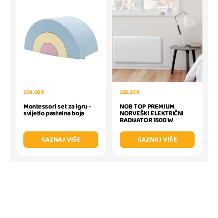
209,00 €
225,00 €
Montessori set za igru -
NOB TOP PREMIUM
svijetlo pastelna boja
NORVEŠKI ELEKTRIČNI
RADIJATOR 1500 W
SAZNAJ VIŠE
SAZNAJ VIŠE