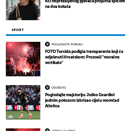
Kći neprežaljenog pjevača projurila špicom
na dva kotača
SPORT
POGLEDAJTE PORUKU
FOTO Torcida podigla transparente koji će
odjeknuti Hrvatskom: Prozvali "moralne
vertikale"
ODUŠEVIO
Pogledajte majstoriju: Joško Gvardiol
jednim potezom izbrisao cijelu momčad
Atletica