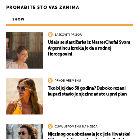
PRONAĐITE ŠTO VAS ZANIMA
SHOW
BAJKOVITI PRIZORI
Udala se slastičarka iz MasterChefa! Svom
Argentincu izrekla je da u rodnoj
Hercegovini
PRKOSI VREMENU
Tko bi joj dao 58 godina? Duboko rezani
kupaći stavio je njezine adute u prvi plan
ČUVA USPOMENU NA NJEGA
Njezinog oca obožavala je cijela Hrvatska!