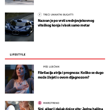
TREĆI UNIKATNI BUGATTI
Nazvan je po vrsti srednjovjekovnog
viteškog konja i visok samo metar
LIFESTYLE
PIŠE LIJEČNIK
Fibrilacija atrija i prognoza: Koliko se dugo
može živjeti s ovom dijagnozom?
MIKROTREND
Sinj, alkari i dašak dolce vite: Jedna haljina