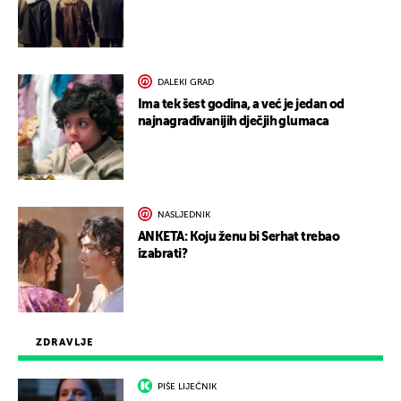
DALEKI GRAD
Ima tek šest godina, a već je jedan od
najnagrađivanijih dječjih glumaca
NASLJEDNIK
ANKETA: Koju ženu bi Serhat trebao
izabrati?
ZDRAVLJE
PIŠE LIJEČNIK