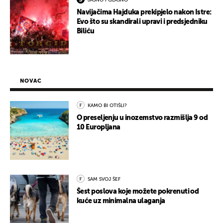
JASNO I GLASNO
Navijačima Hajduka prekipjelo nakon Istre:
Evo što su skandirali upravi i predsjedniku
Biliću
NOVAC
KAMO BI OTIŠLI?
O preseljenju u inozemstvo razmišlja 9 od
10 Europljana
SAM SVOJ ŠEF
Šest poslova koje možete pokrenuti od
kuće uz minimalna ulaganja