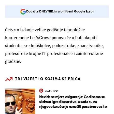
Dodajte DNEVNIK.hr u omiljeni Google izvor
Četvrto izdanje velike godišnje tehnološke
konferencije Let'sGrow! ponovo će u Puli okupiti
studente, srednjoškolce, poduzetnike, znanstvenike,
profesore te brojne IT profesionalce i zainteresirane
građane.
TRI VIJESTI O KOJIMA SE PRIČA
VELIKI PAD
Neviđene mjere osiguranja: Godinama se
skrivao i gradio carstvo, a sada su za
njegovo izručenje naručili posebno vozilo