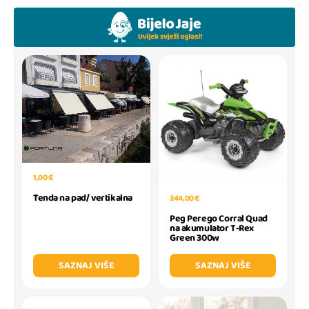
1,00 €
Tenda na pad/ vertikalna
344,00 €
Peg Perego Corral Quad
na akumulator T-Rex
Green 300w
SAZNAJ VIŠE
SAZNAJ VIŠE