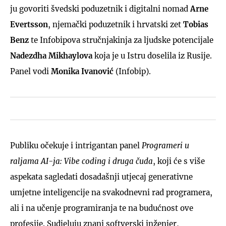
ju govoriti švedski poduzetnik i digitalni nomad
Arne
Evertsson
, njemački poduzetnik i hrvatski zet
Tobias
Benz
te Infobipova stručnjakinja za ljudske potencijale
Nadezdha Mikhaylova
koja je u Istru doselila iz Rusije.
Panel vodi
Monika Ivanović
(Infobip).
Publiku očekuje i intrigantan panel
Programeri u
raljama AI-ja: Vibe coding i druga čuda
, koji će s više
aspekata sagledati dosadašnji utjecaj generativne
umjetne inteligencije na svakodnevni rad programera,
ali i na učenje programiranja te na budućnost ove
profesije. Sudjeluju znani softverski inženjer,