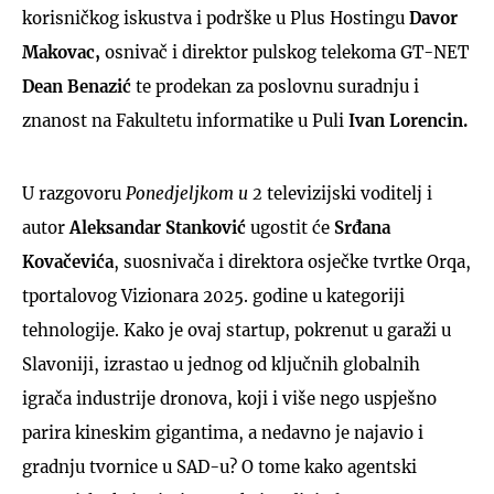
korisničkog iskustva i podrške u Plus Hostingu
Davor
Makovac,
osnivač i direktor pulskog telekoma GT-NET
Dean Benazić
te prodekan za poslovnu suradnju i
znanost na Fakultetu informatike u Puli
Ivan Lorencin.
U razgovoru
Ponedjeljkom u 2
televizijski voditelj i
autor
Aleksandar Stanković
ugostit će
Srđana
Kovačevića
, suosnivača i direktora osječke tvrtke Orqa,
tportalovog Vizionara 2025. godine u kategoriji
tehnologije. Kako je ovaj startup, pokrenut u garaži u
Slavoniji, izrastao u jednog od ključnih globalnih
igrača industrije dronova, koji i više nego uspješno
parira kineskim gigantima, a nedavno je najavio i
gradnju tvornice u SAD-u? O tome kako agentski