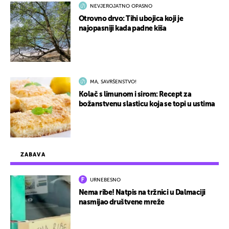
NEVJEROJATNO OPASNO
Otrovno drvo: Tihi ubojica koji je
najopasniji kada padne kiša
MA, SAVRŠENSTVO!
Kolač s limunom i sirom: Recept za
božanstvenu slasticu koja se topi u ustima
ZABAVA
URNEBESNO
Nema ribe! Natpis na tržnici u Dalmaciji
nasmijao društvene mreže