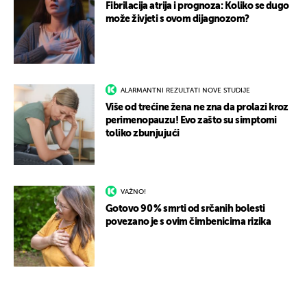
Fibrilacija atrija i prognoza: Koliko se dugo
može živjeti s ovom dijagnozom?
ALARMANTNI REZULTATI NOVE STUDIJE
Više od trećine žena ne zna da prolazi kroz
perimenopauzu! Evo zašto su simptomi
toliko zbunjujući
VAŽNO!
Gotovo 90 % smrti od srčanih bolesti
povezano je s ovim čimbenicima rizika