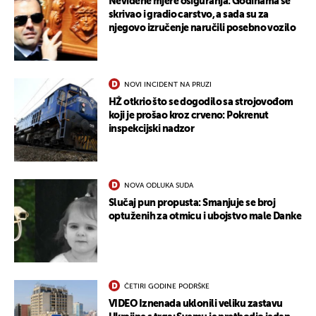
UKLJUČITE NOTIFIKACIJE
Neviđene mjere osiguranja: Godinama se
skrivao i gradio carstvo, a sada su za
njegovo izručenje naručili posebno vozilo
NOVI INCIDENT NA PRUZI
HŽ otkrio što se dogodilo sa strojovođom
koji je prošao kroz crveno: Pokrenut
inspekcijski nadzor
NOVA ODLUKA SUDA
Slučaj pun propusta: Smanjuje se broj
optuženih za otmicu i ubojstvo male Danke
ČETIRI GODINE PODRŠKE
VIDEO Iznenada uklonili veliku zastavu