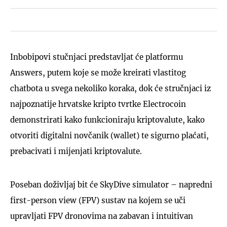
Inbobipovi stučnjaci predstavljat će platformu
Answers, putem koje se može kreirati vlastitog
chatbota u svega nekoliko koraka, dok će stručnjaci iz
najpoznatije hrvatske kripto tvrtke Electrocoin
demonstrirati kako funkcioniraju kriptovalute, kako
otvoriti digitalni novčanik (wallet) te sigurno plaćati,
prebacivati i mijenjati kriptovalute.
Poseban doživljaj bit će SkyDive simulator – napredni
first-person view (FPV) sustav na kojem se uči
upravljati FPV dronovima na zabavan i intuitivan