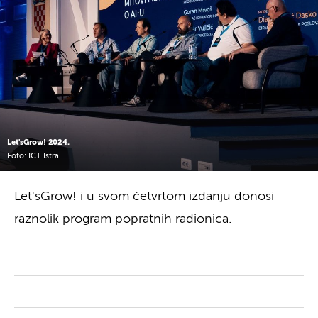
Let'sGrow! 2024.
Foto: ICT Istra
Let'sGrow! i u svom četvrtom izdanju donosi
raznolik program popratnih radionica.