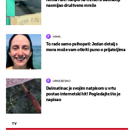
Nema ribe! Natpis na tržnici u Dalmaciji
nasmijao društvene mreže
HMM…
To rade samo psihopati: Jedan detalj s
mora može vam otkriti puno o prijateljima
URNEBESNO
Dalmatinac je svojim natpisom u vrtu
postao internetski hit! Pogledajte što je
napisao
TV