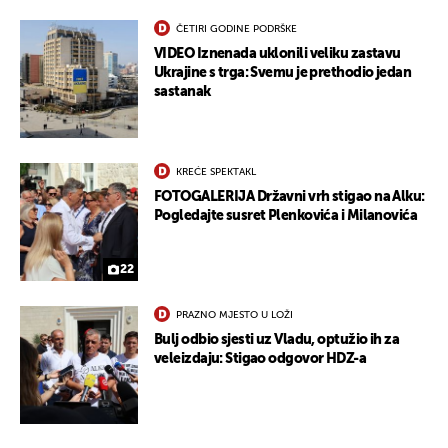
ČETIRI GODINE PODRŠKE
VIDEO Iznenada uklonili veliku zastavu
Ukrajine s trga: Svemu je prethodio jedan
sastanak
KREĆE SPEKTAKL
FOTOGALERIJA Državni vrh stigao na Alku:
Pogledajte susret Plenkovića i Milanovića
22
UKLJUČITE NOTIFIKACIJE
PRAZNO MJESTO U LOŽI
Bulj odbio sjesti uz Vladu, optužio ih za
veleizdaju: Stigao odgovor HDZ-a