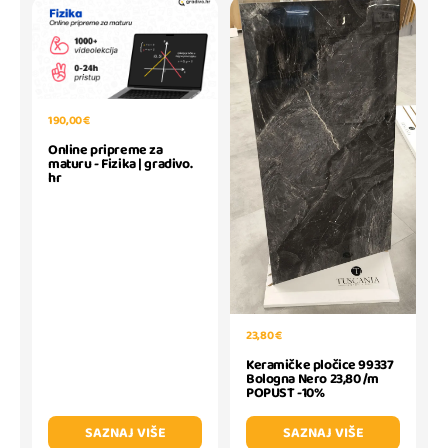
190,00 €
Online pripreme za
maturu - Fizika | gradivo.
hr
23,80 €
Keramičke pločice 99337
Bologna Nero 23,80 /m
POPUST -10%
SAZNAJ VIŠE
SAZNAJ VIŠE