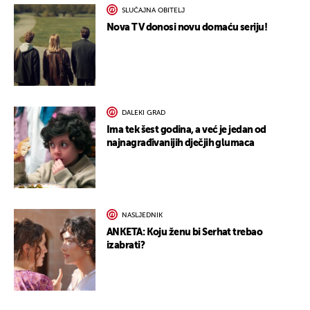
SLUČAJNA OBITELJ
Nova TV donosi novu domaću seriju!
DALEKI GRAD
Ima tek šest godina, a već je jedan od
najnagrađivanijih dječjih glumaca
NASLJEDNIK
ANKETA: Koju ženu bi Serhat trebao
izabrati?