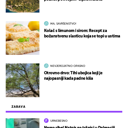
MA, SAVRŠENSTVO!
Kolač s limunom i sirom: Recept za
božanstvenu slasticu koja se topi u ustima
NEVJEROJATNO OPASNO
Otrovno drvo: Tihi ubojica koji je
najopasniji kada padne kiša
ZABAVA
URNEBESNO