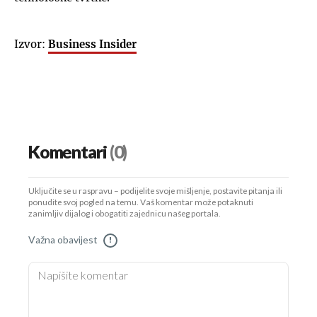
Izvor:
Business Insider
Komentari
(0)
Uključite se u raspravu – podijelite svoje mišljenje, postavite pitanja ili
ponudite svoj pogled na temu. Vaš komentar može potaknuti
zanimljiv dijalog i obogatiti zajednicu našeg portala.
Važna obavijest
!