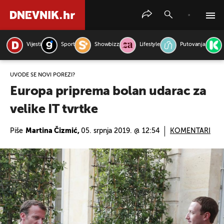
Vijesti
Sport
Showbizz
Lifestyle
Putovanja
PRETRAŽITE VIJESTI
UVODE SE NOVI POREZI?
Europa priprema bolan udarac za
velike IT tvrtke
Piše
Martina Čizmić,
05. srpnja 2019. @ 12:54
KOMENTARI