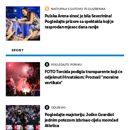
NASTUPALA S GOTOVO 70 GLAZBENIKA
Pulska Arena sinoć je bila Severinina!
Pogledajte prizore sa spektakla koji je
rasprodan mjesec dana ranije
SPORT
POGLEDAJTE PORUKU
FOTO Torcida podigla transparente koji će
odjeknuti Hrvatskom: Prozvali "moralne
vertikale"
ODUŠEVIO
Pogledajte majstoriju: Joško Gvardiol
jednim potezom izbrisao cijelu momčad
Atletica