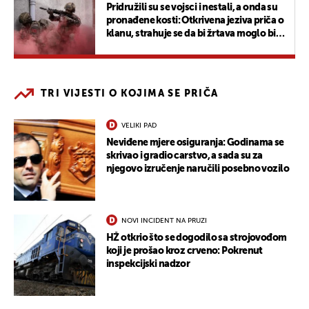
Pridružili su se vojsci i nestali, a onda su
pronađene kosti: Otkrivena jeziva priča o
klanu, strahuje se da bi žrtava moglo biti
još
TRI VIJESTI O KOJIMA SE PRIČA
VELIKI PAD
Neviđene mjere osiguranja: Godinama se
skrivao i gradio carstvo, a sada su za
njegovo izručenje naručili posebno vozilo
NOVI INCIDENT NA PRUZI
HŽ otkrio što se dogodilo sa strojovođom
koji je prošao kroz crveno: Pokrenut
inspekcijski nadzor