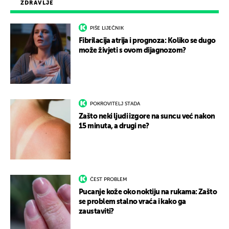
ZDRAVLJE
PIŠE LIJEČNIK
Fibrilacija atrija i prognoza: Koliko se dugo
može živjeti s ovom dijagnozom?
POKROVITELJ STADA
Zašto neki ljudi izgore na suncu već nakon
15 minuta, a drugi ne?
ČEST PROBLEM
Pucanje kože oko noktiju na rukama: Zašto
se problem stalno vraća i kako ga
zaustaviti?