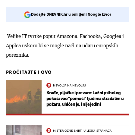
Dodajte DNEVNIK.hr u omiljeni Google izvor
Velike IT tvrtke poput Amazona, Facbooka, Googlea i
Applea uskoro bi se mogle naći na udaru europskih
poreznika.
PROČITAJTE I OVO
NEVOLJA NA NEVOLJU
Krađe, pljačke i prevare: Lažni psiholog
pokušavao "pomoći" ljudima stradalim u
požaru, uhićen je, i nije jedini
MISTERIOZNE SMRTI U LEGIJI STRANACA