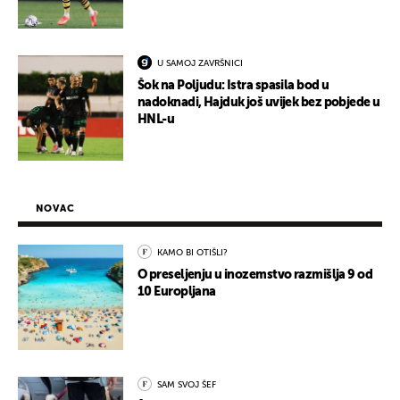
U SAMOJ ZAVRŠNICI
Šok na Poljudu: Istra spasila bod u
nadoknadi, Hajduk još uvijek bez pobjede u
HNL-u
NOVAC
KAMO BI OTIŠLI?
O preseljenju u inozemstvo razmišlja 9 od
10 Europljana
SAM SVOJ ŠEF