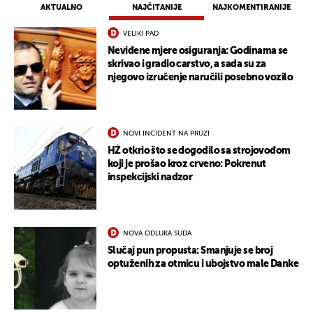
AKTUALNO
NAJČITANIJE
NAJKOMENTIRANIJE
VELIKI PAD
Neviđene mjere osiguranja: Godinama se
skrivao i gradio carstvo, a sada su za
njegovo izručenje naručili posebno vozilo
NOVI INCIDENT NA PRUZI
HŽ otkrio što se dogodilo sa strojovođom
koji je prošao kroz crveno: Pokrenut
inspekcijski nadzor
NOVA ODLUKA SUDA
Slučaj pun propusta: Smanjuje se broj
optuženih za otmicu i ubojstvo male Danke