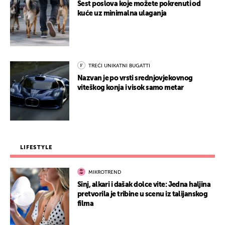
Šest poslova koje možete pokrenuti od
kuće uz minimalna ulaganja
TREĆI UNIKATNI BUGATTI
Nazvan je po vrsti srednjovjekovnog
viteškog konja i visok samo metar
LIFESTYLE
MIKROTREND
Sinj, alkari i dašak dolce vite: Jedna haljina
pretvorila je tribine u scenu iz talijanskog
filma