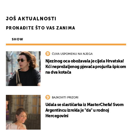
JOŠ AKTUALNOSTI
PRONAĐITE ŠTO VAS ZANIMA
SHOW
ČUVA USPOMENU NA NJEGA
Njezinog oca obožavala je cijela Hrvatska!
Kći neprežaljenog pjevača projurila špicom
na dva kotača
BAJKOVITI PRIZORI
Udala se slastičarka iz MasterChefa! Svom
Argentincu izrekla je "da" u rodnoj
Hercegovini