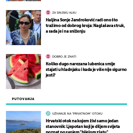
ZA SINJSKU ALKU
Haljina Sonje Jandroković radi ono što
tražimo od dobrog kroja: Naglašava struk,
a sada je i na sniženju
DOBRO JE ZNATI
Koliko dugo narezana lubenica smije
stajati u hladnjaku i kada je više nije sigurno
jesti?
PUTOVANJA
UŽIVANJE NA "PRIVATNOM" OTOKU
Hrvatski otok na kojem živi samo jedan
stanovnik: Ljepotan koji je diljem svijeta
poznat po svojem "bijelom zlatu"