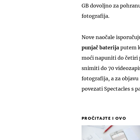
GB dovoljno za pohranu
fotografija.
Nove naočale isporučuj
punjač baterija
putem ko
moći napuniti do četiri
snimiti do 70 videozapi
fotografija, a za objav
povezati Spectacles s p
PROČITAJTE I OVO