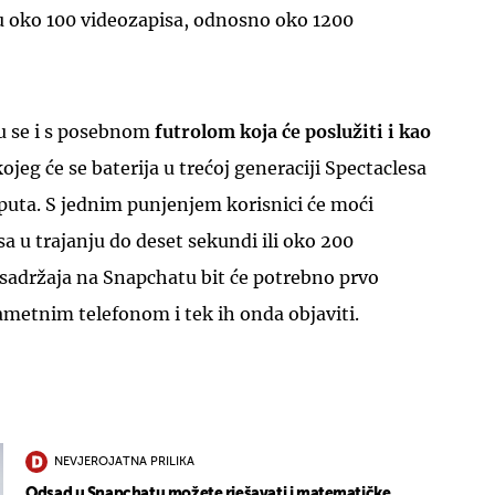
 oko 100 videozapisa, odnosno oko 1200
u se i s posebnom
futrolom koja će poslužiti i kao
jeg će se baterija u trećoj generaciji Spectaclesa
 puta. S jednim punjenjem korisnici će moći
sa u trajanju do deset sekundi ili oko 200
u sadržaja na Snapchatu bit će potrebno prvo
ametnim telefonom i tek ih onda objaviti.
NEVJEROJATNA PRILIKA
Odsad u Snapchatu možete rješavati i matematičke