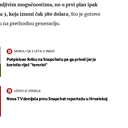
mljivim mogućnostima, no u prvi plan ipak
a 3, koja iznosi čak 380 dolara
, što je gotovo
u na prethodnu generaciju.
SKINULI GA S LETA U INDIJI
Potpisivao fotku na Snapchatu pa ga priveli jer je
koristio riječ "terorist"
UŽIVO IZ IZRAELA
Nova TV donijela prvu Snapchat reportažu u Hrvatskoj