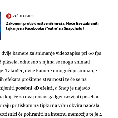
ZAŠTITA DJECE
Zakonom protiv društvenih mreža: Hoće li se zabraniti
lajkanje na Facebooku i "vatre" na Snapchatu?
UKLJUČITE NOTIFIKACIJE
 dvije kamere za snimanje videozapisa pri 60 fps
16 piksela, odnosno s njima se mogu snimati
cije. Također, dvije kamere omogućuju snimanje
ih efekata proširene stvarnosti te će se na
ijeniti
posebni 3D efekti
, a Snap je najavio
 koji će za ovaj nosivi gadget razvijati poseban
viraju pritiskom na tipku na vrhu okvira naočala,
korisnici će pohraniti na internu memoriju te je 4