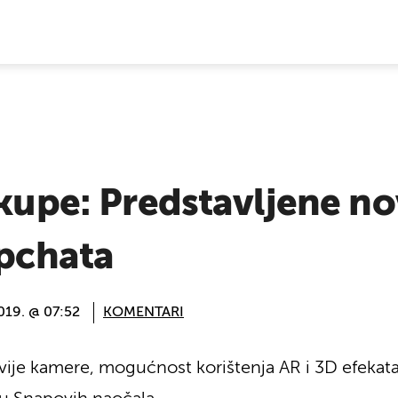
E VIJESTI
skupe: Predstavljene n
apchata
019. @ 07:52
KOMENTARI
dvije kamere, mogućnost korištenja AR i 3D efekata, 