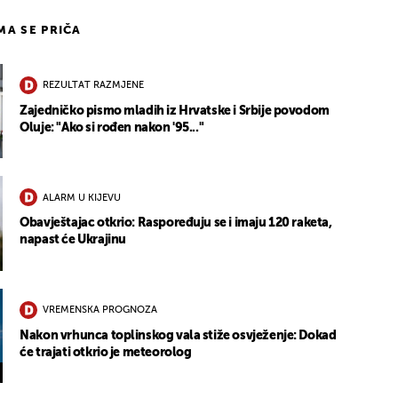
IMA SE PRIČA
REZULTAT RAZMJENE
Zajedničko pismo mladih iz Hrvatske i Srbije povodom
Oluje: "Ako si rođen nakon '95..."
ALARM U KIJEVU
Obavještajac otkrio: Raspoređuju se i imaju 120 raketa,
napast će Ukrajinu
VREMENSKA PROGNOZA
Nakon vrhunca toplinskog vala stiže osvježenje: Dokad
će trajati otkrio je meteorolog