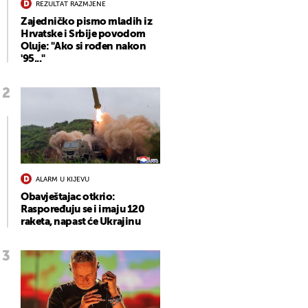
REZULTAT RAZMJENE
Zajedničko pismo mladih iz
Hrvatske i Srbije povodom
Oluje: "Ako si rođen nakon
'95..."
ALARM U KIJEVU
Obavještajac otkrio:
Raspoređuju se i imaju 120
raketa, napast će Ukrajinu