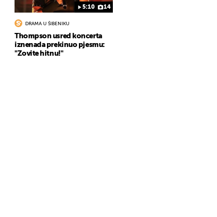
5:10
14
DRAMA U ŠIBENIKU
Thompson usred koncerta
iznenada prekinuo pjesmu:
"Zovite hitnu!"