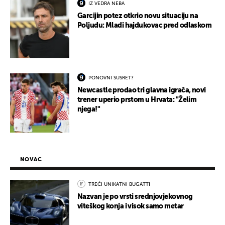
IZ VEDRA NEBA
Garcijin potez otkrio novu situaciju na
Poljudu: Mladi hajdukovac pred odlaskom
PONOVNI SUSRET?
Newcastle prodao tri glavna igrača, novi
trener uperio prstom u Hrvata: "Želim
njega!"
NOVAC
TREĆI UNIKATNI BUGATTI
Nazvan je po vrsti srednjovjekovnog
viteškog konja i visok samo metar