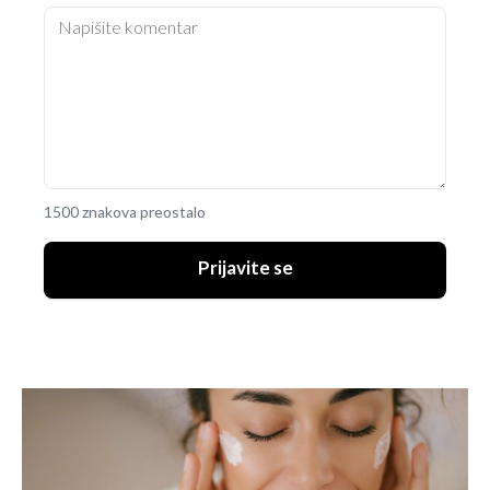
1500 znakova preostalo
Prijavite se