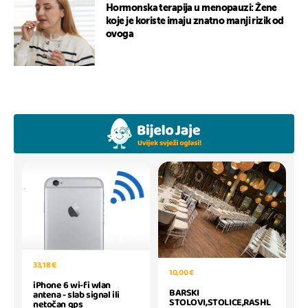
Hormonska terapija u menopauzi: Žene
koje je koriste imaju znatno manji rizik od
ovoga
33,18 €
10,00 €
iPhone 6 wi-fi wlan
BARSKI
antena - slab signal ili
STOLOVI,STOLICE,RASHL
netočan gps