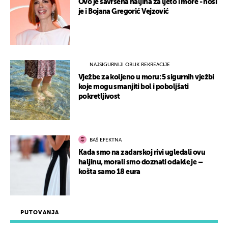
Ovo je savršena haljina za ljeto i more - nosi
je i Bojana Gregorić Vejzović
NAJSIGURNIJI OBLIK REKREACIJE
Vježbe za koljeno u moru: 5 sigurnih vježbi
koje mogu smanjiti bol i poboljšati
pokretljivost
BAŠ EFEKTNA
Kada smo na zadarskoj rivi ugledali ovu
haljinu, morali smo doznati odakle je –
košta samo 18 eura
PUTOVANJA