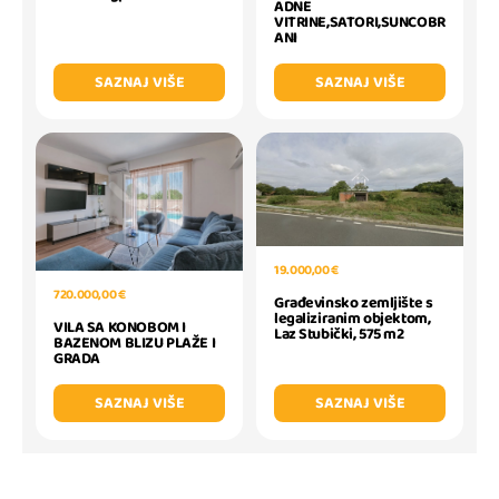
ADNE
VITRINE,SATORI,SUNCOBR
ANI
SAZNAJ VIŠE
SAZNAJ VIŠE
19.000,00 €
720.000,00 €
Građevinsko zemljište s
legaliziranim objektom,
VILA SA KONOBOM I
Laz Stubički, 575 m2
BAZENOM BLIZU PLAŽE I
GRADA
SAZNAJ VIŠE
SAZNAJ VIŠE