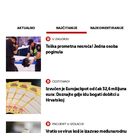
AKTUALNO
NAJČITANIJE
NAJKOMENTIRANIJE
U ZAGORJU
Teška prometna nesreća! Jedna osoba
poginula
ČESTITAMO!
Izvučen je Eurojackpot od čak 32,6 milijuna
eura: Doznajte gdje idu bogati dobitci u
Hrvatskoj
PACIJENT U IZOLACIJI
Vratio se virus koji je izazvao međunarodnu