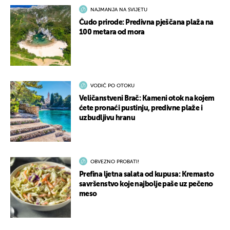
NAJMANJA NA SVIJETU
Čudo prirode: Predivna pješčana plaža na
100 metara od mora
VODIČ PO OTOKU
Veličanstveni Brač: Kameni otok na kojem
ćete pronaći pustinju, predivne plaže i
uzbudljivu hranu
OBVEZNO PROBATI!
Prefina ljetna salata od kupusa: Kremasto
savršenstvo koje najbolje paše uz pečeno
meso