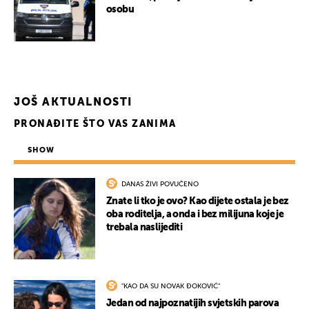
osobu
JOŠ AKTUALNOSTI
PRONAĐITE ŠTO VAS ZANIMA
SHOW
DANAS ŽIVI POVUČENO
Znate li tko je ovo? Kao dijete ostala je bez
oba roditelja, a onda i bez milijuna koje je
trebala naslijediti
"KAO DA SU NOVAK ĐOKOVIĆ"
Jedan od najpoznatijih svjetskih parova