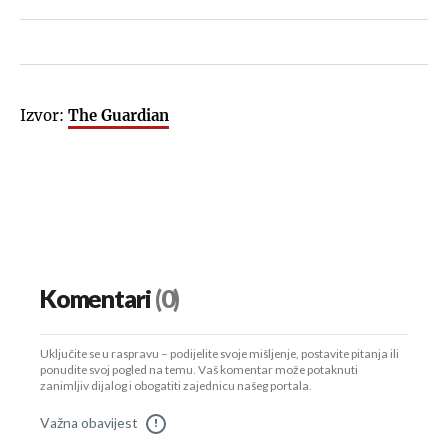
Izvor:
The Guardian
Komentari
(0)
Uključite se u raspravu – podijelite svoje mišljenje, postavite pitanja ili
ponudite svoj pogled na temu. Vaš komentar može potaknuti
zanimljiv dijalog i obogatiti zajednicu našeg portala.
Važna obavijest
!