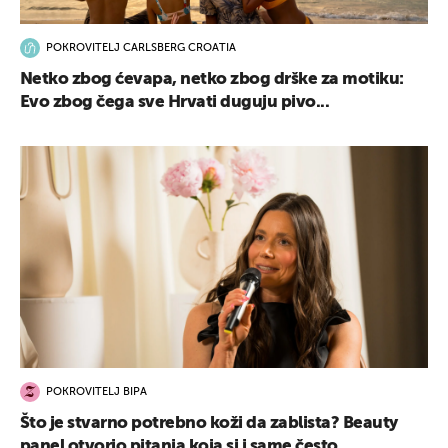
POKROVITELJ CARLSBERG CROATIA
Netko zbog ćevapa, netko zbog drške za motiku:
Evo zbog čega sve Hrvati duguju pivo...
POKROVITELJ BIPA
Što je stvarno potrebno koži da zablista? Beauty
panel otvorio pitanja koja si i same često