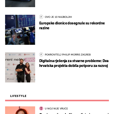
OVO JE 10 NAJBOLJIH
Europske dionice dosegnule su rekordne
razine
POKROVITELJ PHILIP MORRIS ZAGREB
Digitalna rješenja za stvarne probleme: Dva
hrvatska projekta dobila potporu za razvoj
LIFESTYLE
U NOJ NIJE VRUĆE