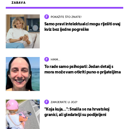
ZABAVA
POKAŽITE ŠTO ZNATE!
Samo pravi intelektualci mogu riješiti ovaj
kviz bez ijedne pogreške
HMM…
To rade samo psihopati: Jedan detalj s
mora može vam otkriti puno o prijateljima
ZAMJERATE LI JOJ?
"Koja kuja…": Snašla se na hrvatskoj
granici, ali gledatelji su podijeljeni