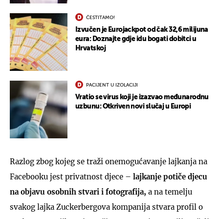
ČESTITAMO!
Izvučen je Eurojackpot od čak 32,6 milijuna
eura: Doznajte gdje idu bogati dobitci u
Hrvatskoj
PACIJENT U IZOLACIJI
Vratio se virus koji je izazvao međunarodnu
uzbunu: Otkriven novi slučaj u Europi
Razlog zbog kojeg se traži onemogućavanje lajkanja na
Facebooku jest privatnost djece –
lajkanje potiče djecu
na objavu osobnih stvari i fotografija,
a na temelju
svakog lajka Zuckerbergova kompanija stvara profil o