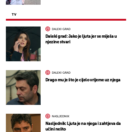
TV
DALEKI GRAD
Daleki grad: Jako je ljuta jer se miješa u
njezine stvari
DALEKI GRAD
Drago mu je što je cijelo vrijeme uz njega
NASLJEDNIK
Nasljednik: Ljuta je na njega i zahtjeva da
učini nešto