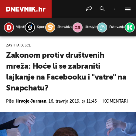
Vijesti
Sport
Showbizz
Lifestyle
Putovanja
PRETRAŽITE VIJESTI
ZAŠTITA DJECE
Zakonom protiv društvenih
mreža: Hoće li se zabraniti
lajkanje na Facebooku i "vatre" na
Snapchatu?
Piše
Hrvoje Jurman,
16. travnja 2019. @ 11:45
KOMENTARI