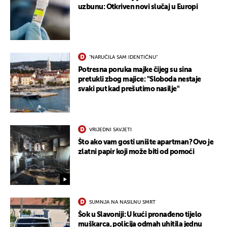
uzbunu: Otkriven novi slučaj u Europi
UKLJUČITE NOTIFIKACIJE
"NARUČILA SAM IDENTIČNU"
Potresna poruka majke čijeg su sina
pretukli zbog majice: "Sloboda nestaje
svaki put kad prešutimo nasilje"
VRIJEDNI SAVJETI
Što ako vam gosti unište apartman? Ovo je
zlatni papir koji može biti od pomoći
SUMNJA NA NASILNU SMRT
Šok u Slavoniji: U kući pronađeno tijelo
muškarca, policija odmah uhitila jednu