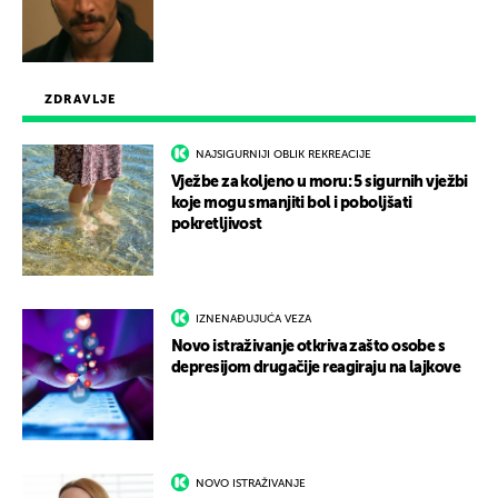
ZDRAVLJE
NAJSIGURNIJI OBLIK REKREACIJE
Vježbe za koljeno u moru: 5 sigurnih vježbi
koje mogu smanjiti bol i poboljšati
pokretljivost
IZNENAĐUJUĆA VEZA
Novo istraživanje otkriva zašto osobe s
depresijom drugačije reagiraju na lajkove
NOVO ISTRAŽIVANJE