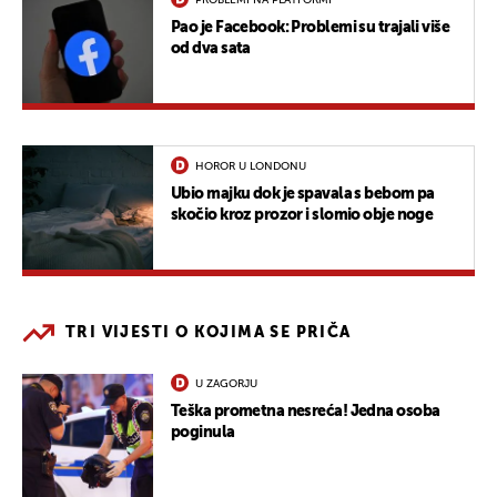
Pao je Facebook: Problemi su trajali više
od dva sata
HOROR U LONDONU
Ubio majku dok je spavala s bebom pa
skočio kroz prozor i slomio obje noge
TRI VIJESTI O KOJIMA SE PRIČA
U ZAGORJU
Teška prometna nesreća! Jedna osoba
poginula