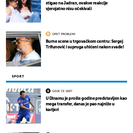
stigao na Jadran, ovakve reakcije
vjerojatno nisu očekivali
OPET PROBLEMI
Burne scene u trgovačkom centru: Sergej
Trifunović i supruga uhićeni nakon svađe!
SPORT
GDJE ĆE SAD?
U Dinamu je prošle godine predstavljen kao
mega transfer, danas je pao najniže u
karijeri