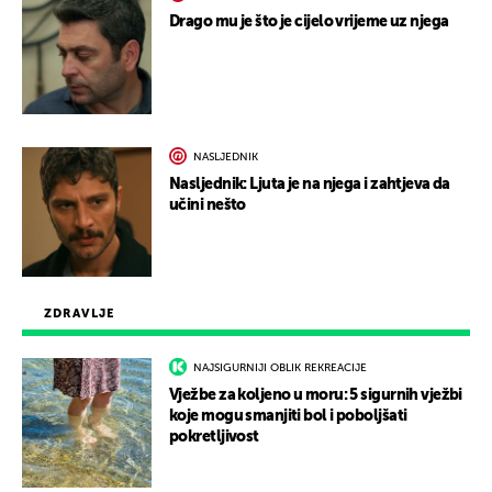
Drago mu je što je cijelo vrijeme uz njega
NASLJEDNIK
Nasljednik: Ljuta je na njega i zahtjeva da
učini nešto
ZDRAVLJE
NAJSIGURNIJI OBLIK REKREACIJE
Vježbe za koljeno u moru: 5 sigurnih vježbi
koje mogu smanjiti bol i poboljšati
pokretljivost