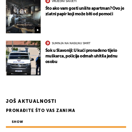
VRIJEDNI SAVJETI
Što ako vam gosti unište apartman? Ovo je
zlatni papir koji može biti od pomoći
SUMNJA NA NASILNU SMRT
Šok u Slavoniji: U kući pronađeno tijelo
muškarca, policija odmah uhitila jednu
osobu
JOŠ AKTUALNOSTI
PRONAĐITE ŠTO VAS ZANIMA
SHOW