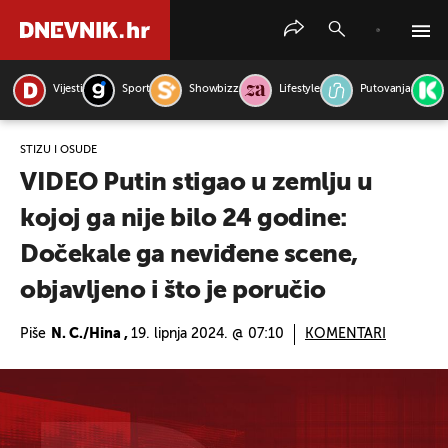
Vijesti
Sport
Showbizz
Lifestyle
Putovanja
PRETRAŽITE VIJESTI
STIŽU I OSUDE
VIDEO Putin stigao u zemlju u
kojoj ga nije bilo 24 godine:
Dočekale ga neviđene scene,
objavljeno i što je poručio
Piše
N. C./Hina ,
19. lipnja 2024. @ 07:10
KOMENTARI