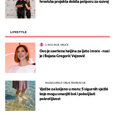
hrvatska projekta dobila potporu za razvoj
LIFESTYLE
U NOJ NIJE VRUĆE
Ovo je savršena haljina za ljeto i more - nosi
je i Bojana Gregorić Vejzović
NAJSIGURNIJI OBLIK REKREACIJE
Vježbe za koljeno u moru: 5 sigurnih vježbi
koje mogu smanjiti bol i poboljšati
pokretljivost