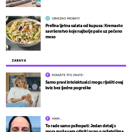
OBVEZNO PROBATI!
Prefina ljetna salata od kupusa: Kremasto
savršenstvo koje najbolje paše uz pečeno
meso
ZABAVA
POKAŽITE ŠTO ZNATE!
Samo pravi intelektualci mogu riješiti ovaj
kviz bez ijedne pogreške
HMM…
To rade samo psihopati: Jedan detalj s
mora može vam otkriti puno o prijateljima