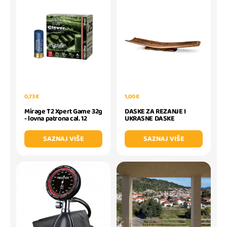
0,73 €
1,00 €
Mirage T2 Xpert Game 32g
DASKE ZA REZANJE I
- lovna patrona cal. 12
UKRASNE DASKE
SAZNAJ VIŠE
SAZNAJ VIŠE