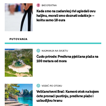
BAŠ EFEKTNA
Kada smo na zadarskoj rivi ugledali ovu
haljinu, morali smo doznati odakle je –
košta samo 18 eura
PUTOVANJA
NAJMANJA NA SVIJETU
Čudo prirode: Predivna pješčana plaža na
100 metara od mora
VODIČ PO OTOKU
Veličanstveni Brač: Kameni otok na kojem
ćete pronaći pustinju, predivne plaže i
uzbudljivu hranu