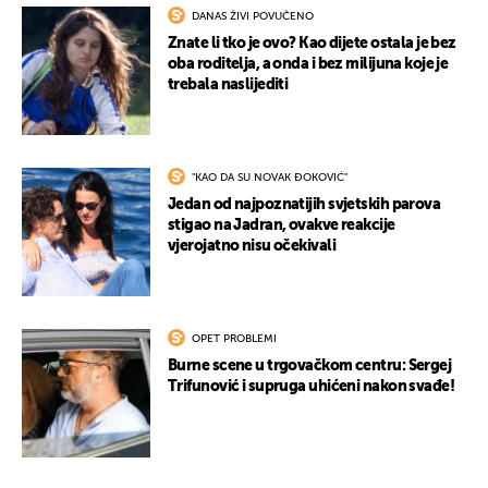
DANAS ŽIVI POVUČENO
Znate li tko je ovo? Kao dijete ostala je bez
oba roditelja, a onda i bez milijuna koje je
trebala naslijediti
"KAO DA SU NOVAK ĐOKOVIĆ"
Jedan od najpoznatijih svjetskih parova
stigao na Jadran, ovakve reakcije
vjerojatno nisu očekivali
OPET PROBLEMI
Burne scene u trgovačkom centru: Sergej
Trifunović i supruga uhićeni nakon svađe!