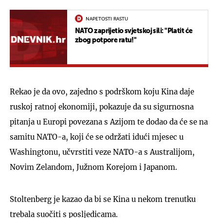
NAPETOSTI RASTU
NATO zaprijetio svjetskoj sili: "Platit će
zbog potpore ratu!"
Rekao je da ovo, zajedno s podrškom koju Kina daje
ruskoj ratnoj ekonomiji, pokazuje da su sigurnosna
pitanja u Europi povezana s Azijom te dodao da će se na
samitu NATO-a, koji će se održati idući mjesec u
Washingtonu, učvrstiti veze NATO-a s Australijom,
Novim Zelandom, Južnom Korejom i Japanom.
Stoltenberg je kazao da bi se Kina u nekom trenutku
trebala suočiti s posljedicama.