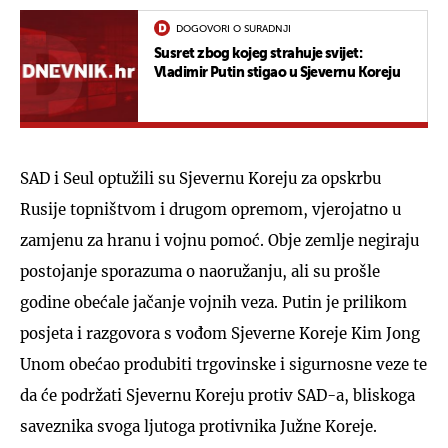
DOGOVORI O SURADNJI
Susret zbog kojeg strahuje svijet:
Vladimir Putin stigao u Sjevernu Koreju
SAD i Seul optužili su Sjevernu Koreju za opskrbu
Rusije topništvom i drugom opremom, vjerojatno u
zamjenu za hranu i vojnu pomoć. Obje zemlje negiraju
postojanje sporazuma o naoružanju, ali su prošle
godine obećale jačanje vojnih veza. Putin je prilikom
posjeta i razgovora s vođom Sjeverne Koreje Kim Jong
Unom obećao produbiti trgovinske i sigurnosne veze te
da će podržati Sjevernu Koreju protiv SAD-a, bliskoga
saveznika svoga ljutoga protivnika Južne Koreje.