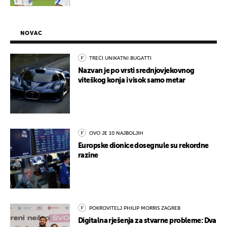
NOVAC
TREĆI UNIKATNI BUGATTI
Nazvan je po vrsti srednjovjekovnog
viteškog konja i visok samo metar
OVO JE 10 NAJBOLJIH
Europske dionice dosegnule su rekordne
razine
POKROVITELJ PHILIP MORRIS ZAGREB
Digitalna rješenja za stvarne probleme: Dva