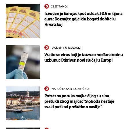
ČESTITAMO!
Izvučen je Eurojackpot od čak 32,6 milijuna
eura: Doznajte gdje idu bogati dobitci u
Hrvatskoj
PACIJENT U IZOLACIJI
Vratio se virus koji je izazvao međunarodnu
uzbunu: Otkriven novi slučaj u Europi
"NARUČILA SAM IDENTIČNU"
Potresna poruka majke čijeg su sina
pretukli zbog majice: "Sloboda nestaje
svaki put kad prešutimo nasilje"