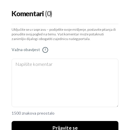
Komentari
(0)
Uključite se u raspravu – podijelite svoje mišljenje, postavite pitanja ili
ponudite svoj pogled na temu. Vaš komentar može potaknuti
zanimljiv dijalog i obogatiti zajednicu našeg portala.
Važna obavijest
!
1500 znakova preostalo
Prijavite se