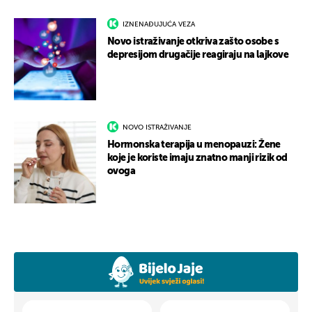
IZNENAĐUJUĆA VEZA
Novo istraživanje otkriva zašto osobe s
depresijom drugačije reagiraju na lajkove
NOVO ISTRAŽIVANJE
Hormonska terapija u menopauzi: Žene
koje je koriste imaju znatno manji rizik od
ovoga