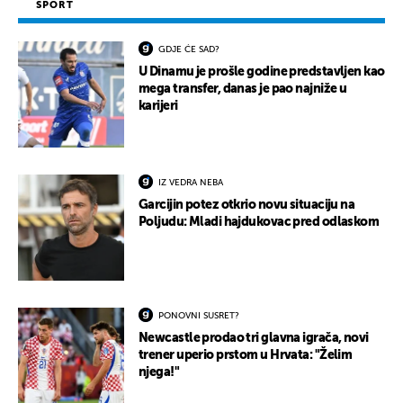
SPORT
GDJE ĆE SAD?
U Dinamu je prošle godine predstavljen kao
mega transfer, danas je pao najniže u
karijeri
IZ VEDRA NEBA
Garcijin potez otkrio novu situaciju na
Poljudu: Mladi hajdukovac pred odlaskom
PONOVNI SUSRET?
Newcastle prodao tri glavna igrača, novi
trener uperio prstom u Hrvata: "Želim
njega!"