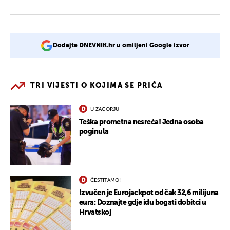
Dodajte DNEVNIK.hr u omiljeni Google izvor
TRI VIJESTI O KOJIMA SE PRIČA
U ZAGORJU
Teška prometna nesreća! Jedna osoba
poginula
ČESTITAMO!
Izvučen je Eurojackpot od čak 32,6 milijuna
eura: Doznajte gdje idu bogati dobitci u
Hrvatskoj