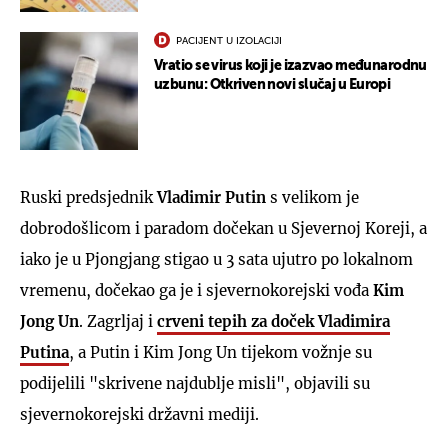
PACIJENT U IZOLACIJI
Vratio se virus koji je izazvao međunarodnu
uzbunu: Otkriven novi slučaj u Europi
Ruski predsjednik
Vladimir Putin
s velikom je
dobrodošlicom i paradom dočekan u Sjevernoj Koreji, a
iako je u Pjongjang stigao u 3 sata ujutro po lokalnom
vremenu, dočekao ga je i sjevernokorejski vođa
Kim
Jong Un
. Zagrljaj i
crveni tepih za doček Vladimira
Putina
, a Putin i Kim Jong Un tijekom vožnje su
podijelili "skrivene najdublje misli", objavili su
sjevernokorejski državni mediji.