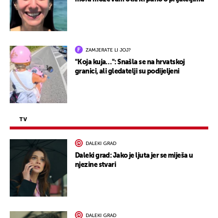
ZAMJERATE LI JOJ?
"Koja kuja…": Snašla se na hrvatskoj
granici, ali gledatelji su podijeljeni
TV
DALEKI GRAD
Daleki grad: Jako je ljuta jer se miješa u
njezine stvari
DALEKI GRAD