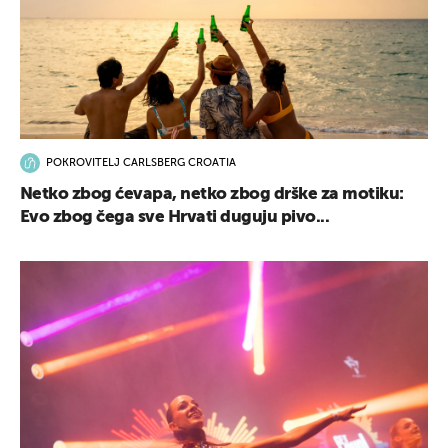
POKROVITELJ CARLSBERG CROATIA
Netko zbog ćevapa, netko zbog drške za motiku:
Evo zbog čega sve Hrvati duguju pivo...