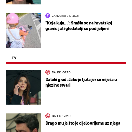
ZAMJERATE LI JOJ?
"Koja kuja…": Snašla se na hrvatskoj
granici, ali gledatelji su podijeljeni
TV
DALEKI GRAD
Daleki grad: Jako je ljuta jer se miješa u
njezine stvari
DALEKI GRAD
Drago mu je što je cijelo vrijeme uz njega