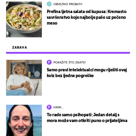
OBVEZNO PROBATI!
Prefina ljetna salata od kupusa: Kremasto
savršenstvo koje najbolje paše uz pečeno
meso
ZABAVA
POKAŽITE ŠTO ZNATE!
Samo pravi intelektualci mogu riješiti ovaj
kviz bez ijedne pogreške
HMM…
To rade samo psihopati: Jedan detalj s
mora može vam otkriti puno o prijateljima