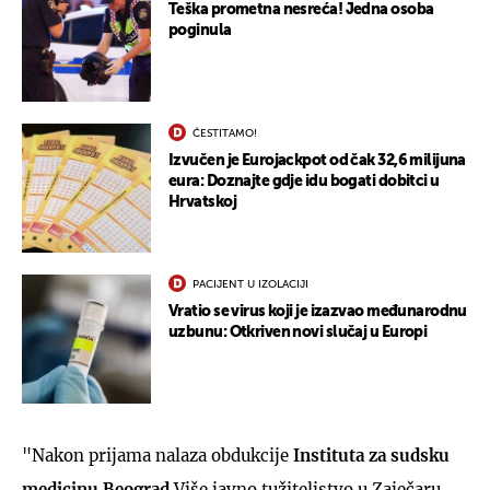
Teška prometna nesreća! Jedna osoba
poginula
ČESTITAMO!
Izvučen je Eurojackpot od čak 32,6 milijuna
eura: Doznajte gdje idu bogati dobitci u
Hrvatskoj
PACIJENT U IZOLACIJI
Vratio se virus koji je izazvao međunarodnu
uzbunu: Otkriven novi slučaj u Europi
"Nakon prijama nalaza obdukcije
Instituta za sudsku
medicinu Beograd
Više javno tužiteljstvo u Zaječaru