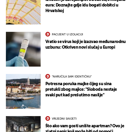
eura: Doznajte gdje idu bogati dobitci u
Hrvatskoj
PACIJENT U IZOLACIJI
Vratio se virus koji je izazvao međunarodnu
uzbunu: Otkriven novi slučaj u Europi
"NARUČILA SAM IDENTIČNU"
Potresna poruka majke čijeg su sina
pretukli zbog majice: "Sloboda nestaje
svaki put kad prešutimo nasilje"
UKLJUČITE NOTIFIKACIJE
VRIJEDNI SAVJETI
Što ako vam gosti unište apartman? Ovo je
zlatni papir koji može biti od pomoći