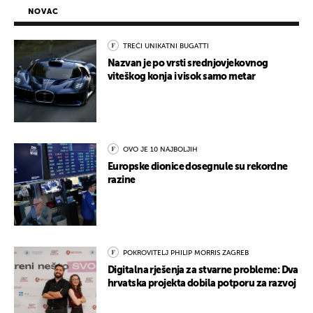
NOVAC
TREĆI UNIKATNI BUGATTI
Nazvan je po vrsti srednjovjekovnog
viteškog konja i visok samo metar
OVO JE 10 NAJBOLJIH
Europske dionice dosegnule su rekordne
razine
POKROVITELJ PHILIP MORRIS ZAGREB
Digitalna rješenja za stvarne probleme: Dva
hrvatska projekta dobila potporu za razvoj