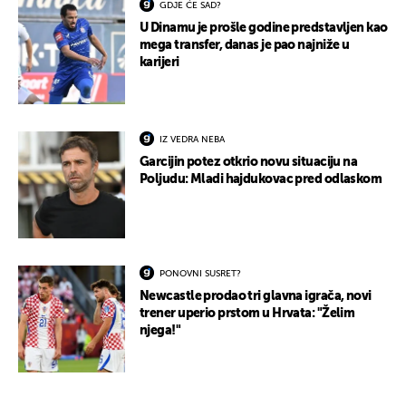
GDJE ĆE SAD?
U Dinamu je prošle godine predstavljen kao
mega transfer, danas je pao najniže u
karijeri
IZ VEDRA NEBA
Garcijin potez otkrio novu situaciju na
Poljudu: Mladi hajdukovac pred odlaskom
PONOVNI SUSRET?
Newcastle prodao tri glavna igrača, novi
trener uperio prstom u Hrvata: "Želim
njega!"