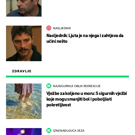
NASLJEDNIK
Nasljednik: Ljuta je na njega i zahtjeva da
učini nešto
ZDRAVLJE
NAJSIGURNIJI OBLIK REKREACIJE
Vježbe za koljeno u moru: 5 sigurnih vježbi
koje mogu smanjiti bol i poboljšati
pokretljivost
IZNENAĐUJUĆA VEZA