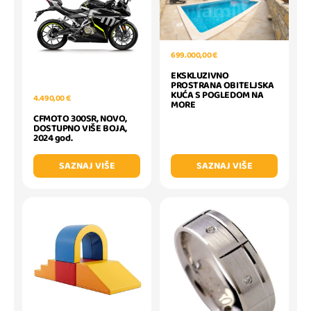
699.000,00 €
EKSKLUZIVNO
PROSTRANA OBITELJSKA
KUĆA S POGLEDOM NA
4.490,00 €
MORE
CFMOTO 300SR, NOVO,
DOSTUPNO VIŠE BOJA,
2024 god.
SAZNAJ VIŠE
SAZNAJ VIŠE