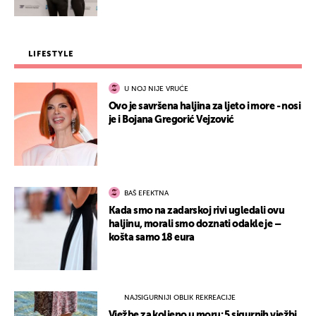
LIFESTYLE
U NOJ NIJE VRUĆE
Ovo je savršena haljina za ljeto i more - nosi
je i Bojana Gregorić Vejzović
BAŠ EFEKTNA
Kada smo na zadarskoj rivi ugledali ovu
haljinu, morali smo doznati odakle je –
košta samo 18 eura
NAJSIGURNIJI OBLIK REKREACIJE
Vježbe za koljeno u moru: 5 sigurnih vježbi