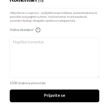
Uključite se u raspravu – podijelite svoje mišljenje, postavite pitanja ili
ponudite svoj pogled na temu. Vaš komentar može potaknuti
zanimljiv dijalog i obogatiti zajednicu našeg portala.
Važna obavijest
!
1500 znakova preostalo
Prijavite se