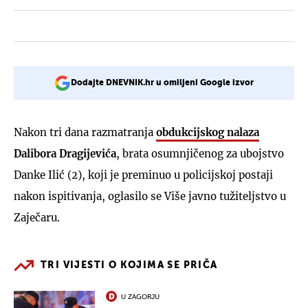
Dodajte DNEVNIK.hr u omiljeni Google izvor
Nakon tri dana razmatranja
obdukcijskog nalaza
Dalibora Dragijevića
, brata osumnjičenog za ubojstvo
Danke Ilić (2), koji je preminuo u policijskoj postaji
nakon ispitivanja, oglasilo se Više javno tužiteljstvo u
Zaječaru.
TRI VIJESTI O KOJIMA SE PRIČA
U ZAGORJU