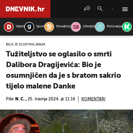
Vijesti
Sport
Showbizz
Lifestyle
Putovanja
PRETRAŽITE VIJESTI
BILO JE ZLOSTAVLJANJA
Tužiteljstvo se oglasilo o smrti
Dalibora Dragijevića: Bio je
osumnjičen da je s bratom sakrio
tijelo malene Danke
Piše
N. C. ,
25. travnja 2024. @ 11:16
KOMENTARI