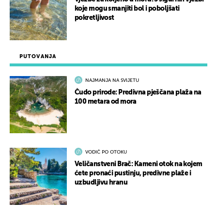
koje mogu smanjiti bol i poboljšati
pokretljivost
PUTOVANJA
NAJMANJA NA SVIJETU
Čudo prirode: Predivna pješčana plaža na
100 metara od mora
VODIČ PO OTOKU
Veličanstveni Brač: Kameni otok na kojem
ćete pronaći pustinju, predivne plaže i
uzbudljivu hranu