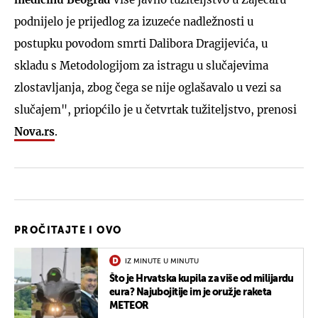
podnijelo je prijedlog za izuzeće nadležnosti u
postupku povodom smrti Dalibora Dragijevića, u
skladu s Metodologijom za istragu u slučajevima
zlostavljanja, zbog čega se nije oglašavalo u vezi sa
slučajem", priopćilo je u četvrtak tužiteljstvo, prenosi
Nova.rs
.
PROČITAJTE I OVO
IZ MINUTE U MINUTU
Što je Hrvatska kupila za više od milijardu
eura? Najubojitije im je oružje raketa
METEOR