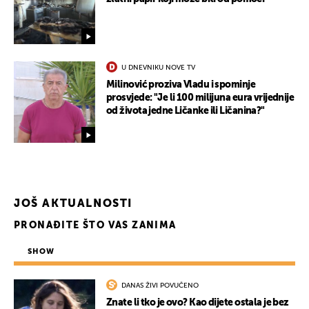
U DNEVNIKU NOVE TV
Milinović proziva Vladu i spominje
prosvjede: "Je li 100 milijuna eura vrijednije
od života jedne Ličanke ili Ličanina?"
JOŠ AKTUALNOSTI
PRONAĐITE ŠTO VAS ZANIMA
SHOW
DANAS ŽIVI POVUČENO
Znate li tko je ovo? Kao dijete ostala je bez