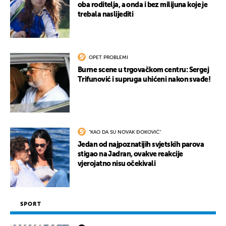
oba roditelja, a onda i bez milijuna koje je
trebala naslijediti
OPET PROBLEMI
Burne scene u trgovačkom centru: Sergej
Trifunović i supruga uhićeni nakon svađe!
"KAO DA SU NOVAK ĐOKOVIĆ"
Jedan od najpoznatijih svjetskih parova
stigao na Jadran, ovakve reakcije
vjerojatno nisu očekivali
SPORT