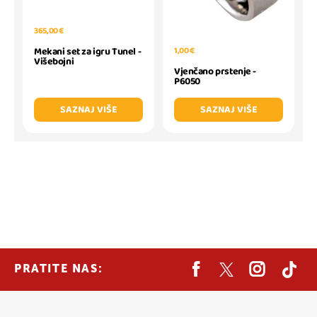
365,00 €
Mekani set za igru Tunel -
1,00 €
Višebojni
Vjenčano prstenje -
P6050
SAZNAJ VIŠE
SAZNAJ VIŠE
PRATITE NAS: