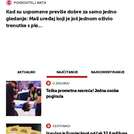
POKROVITELJ WATA
Kad su uspomene previše dobre za samo jedno
gledanje: Mali uređaj koji je još jednom oživio
trenutke s ple...
AKTUALNO
NAJČITANIJE
NAJKOMENTIRANIJE
U ZAGORJU
Teška prometna nesreća! Jedna osoba
poginula
ČESTITAMO!
Izvučen je Eurojackpot od čak 32,6 milijuna