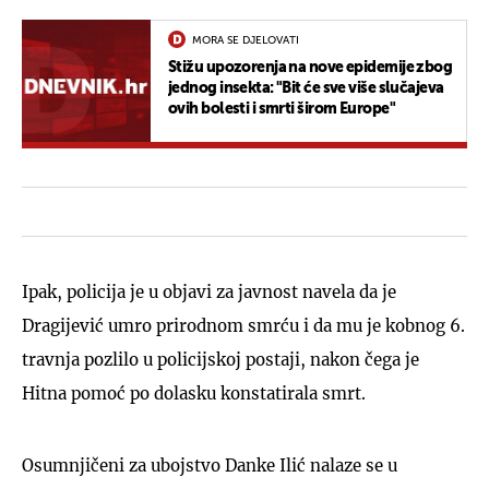
MORA SE DJELOVATI
Stižu upozorenja na nove epidemije zbog
jednog insekta: "Bit će sve više slučajeva
ovih bolesti i smrti širom Europe"
Ipak, policija je u objavi za javnost navela da je
Dragijević umro prirodnom smrću i da mu je kobnog 6.
travnja pozlilo u policijskoj postaji, nakon čega je
Hitna pomoć po dolasku konstatirala smrt.
Osumnjičeni za ubojstvo Danke Ilić nalaze se u