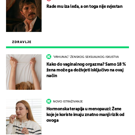
Rade mu iza leđa, a on toga nije svjestan
ZDRAVLJE
"VRHUNAC" ŽENSKOG SEKSUALNOG ISKUSTVA
Kako do vaginalnog orgazma? Samo 18 %
žena može ga doživjeti isključivo na ovaj
način
NOVO ISTRAŽIVANJE
Hormonska terapija u menopauzi: Žene
koje je koriste imaju znatno manji rizik od
ovoga