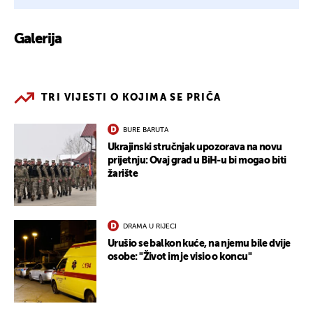
Galerija
TRI VIJESTI O KOJIMA SE PRIČA
BURE BARUTA
Ukrajinski stručnjak upozorava na novu
prijetnju: Ovaj grad u BiH-u bi mogao biti
žarište
DRAMA U RIJECI
Urušio se balkon kuće, na njemu bile dvije
osobe: "Život im je visio o koncu"