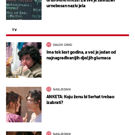
društvene mreže! Za sve je zaslužan
urnebesan naziv jela
TV
DALEKI GRAD
Ima tek šest godina, a već je jedan od
najnagrađivanijih dječjih glumaca
NASLJEDNIK
ANKETA: Koju ženu bi Serhat trebao
izabrati?
NASLJEDNIK