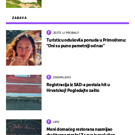
ZABAVA
JESTE LI PROBALI?
Turisticu oduševila ponuda u Primoštenu:
"Oni su puno pametniji od nas"
ZANIMLJIVO
Registracija iz SAD-a postala hit u
Hrvatskoj! Pogledajte zašto
UPS!
Meni domaćeg restorana nasmijao