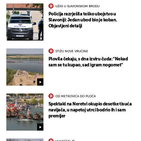
UŽAS U SLAVONSKOM BRODU
Policija razrješila teško ubojstvo u
Slavoniji: Jedan ubod bio je koban.
Objavljeni detalji
STIŽU NOVE VRUĆINE
Plovila čekaju, s dna izviru čuda: "Nekad
sam se tu kupao, sad igram nogomet"
OD METKOVIĆA DO PLOČA
Spektakl na Neretvi okupio desetke tisuća
navijača, u napetoj utrci bodrio ih i sam
premijer