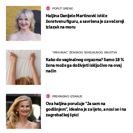
POPUT SIRENE
Haljina Danijele Martinović ističe
ženstvenu figuru, a savršena je za večernji
izlazak na moru
"VRHUNAC" ŽENSKOG SEKSUALNOG ISKUSTVA
Kako do vaginalnog orgazma? Samo 18 %
žena može ga doživjeti isključivo na ovaj
način
PREKRASNO IZDANJE
Ova haljina poručuje “Ja sam na
godišnjem”, idealna je za ljeto, a nosi se i na
zagrebačkoj špici