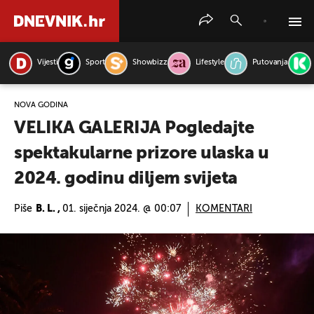
Vijesti
Sport
Showbizz
Lifestyle
Putovanja
PRETRAŽITE VIJESTI
NOVA GODINA
VELIKA GALERIJA Pogledajte
spektakularne prizore ulaska u
2024. godinu diljem svijeta
Piše
B. L. ,
01. siječnja 2024. @ 00:07
KOMENTARI