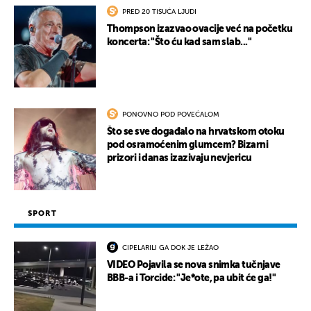
PRED 20 TISUĆA LJUDI
Thompson izazvao ovacije već na početku
koncerta: "Što ću kad sam slab..."
PONOVNO POD POVEĆALOM
Što se sve događalo na hrvatskom otoku
pod osramoćenim glumcem? Bizarni
prizori i danas izazivaju nevjericu
SPORT
CIPELARILI GA DOK JE LEŽAO
VIDEO Pojavila se nova snimka tučnjave
BBB-a i Torcide: "Je*ote, pa ubit će ga!"