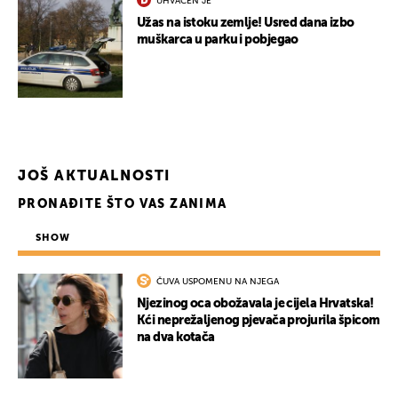
UHVAĆEN JE
Užas na istoku zemlje! Usred dana izbo
muškarca u parku i pobjegao
JOŠ AKTUALNOSTI
PRONAĐITE ŠTO VAS ZANIMA
SHOW
UKLJUČITE NOTIFIKACIJE
ČUVA USPOMENU NA NJEGA
Njezinog oca obožavala je cijela Hrvatska!
Kći neprežaljenog pjevača projurila špicom
na dva kotača