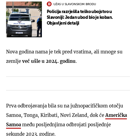
UŽAS U SLAVONSKOM BRODU
Policija razrješila teško ubojstvo u
Slavoniji: Jedan ubod bio je koban.
Objavljeni detalji
Nova godina nama je tek pred vratima, ali mnoge su
zemlje
već ušle u 2024. godinu
.
Prva odbrojavanja bila su na južnopacifičkom otočju
Samoa, Tonga, Kiribati, Novi Zeland, dok će
Američka
Samoa
među posljednjima odbrojati posljednje
sekunde 2023. godine.