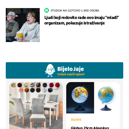
STUDIJA NA GOTOVO 1.900 OSOBA
Ljudi koji redovito rade ovo imaju “mlađi”
organizam, pokazuje istraživanje
35,00 €
Globus 25cm Alayskys