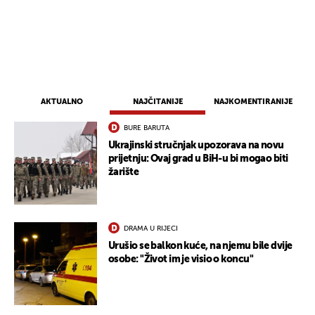
AKTUALNO
NAJČITANIJE
NAJKOMENTIRANIJE
BURE BARUTA
Ukrajinski stručnjak upozorava na novu
prijetnju: Ovaj grad u BiH-u bi mogao biti
žarište
DRAMA U RIJECI
Urušio se balkon kuće, na njemu bile dvije
osobe: "Život im je visio o koncu"