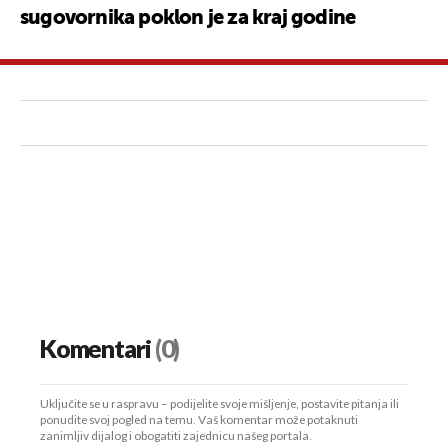
sugovornika poklon je za kraj godine
Komentari
(0)
Uključite se u raspravu – podijelite svoje mišljenje, postavite pitanja ili
ponudite svoj pogled na temu. Vaš komentar može potaknuti
zanimljiv dijalog i obogatiti zajednicu našeg portala.