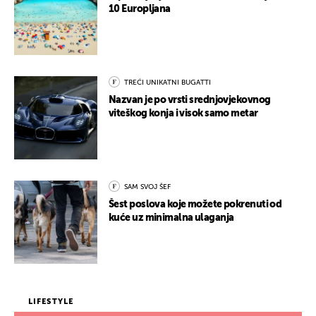
10 Europljana
TREĆI UNIKATNI BUGATTI
Nazvan je po vrsti srednjovjekovnog
viteškog konja i visok samo metar
SAM SVOJ ŠEF
Šest poslova koje možete pokrenuti od
kuće uz minimalna ulaganja
LIFESTYLE