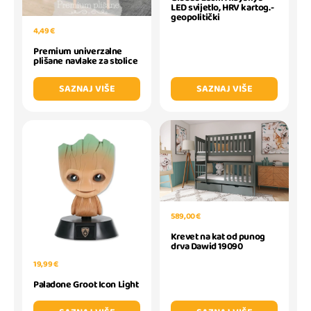
LED svijetlo, HRV kartog.-
geopolitički
4,49 €
Premium univerzalne
plišane navlake za stolice
SAZNAJ VIŠE
SAZNAJ VIŠE
589,00 €
Krevet na kat od punog
drva Dawid 19090
19,99 €
Paladone Groot Icon Light