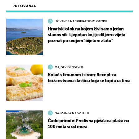
PUTOVANJA
UŽIVANJE NA "PRIVATNOM" OTOKU
Hrvatski otok na kojem živi samo jedan
stanovnik: Ljepotan koji je diljem svijeta
poznat po svojem "bijelom zlatu"
MA, SAVRŠENSTVO!
Kolač s limunom i sirom: Recept za
božanstvenu slasticu koja se topi u ustima
NAJMANJA NA SVIJETU
Čudo prirode: Predivna pješčana plaža na
100 metara od mora