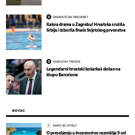
DRAMATIČAN PREOKRET
Kakva drama u Zagrebu! Hrvatska srušila
Srbiju i izborila finale Svjetskog prvenstva
POMOĆNI TRENER
Legendarni hrvatski košarkaš došao na
klupu Barcelone
NOVAC
KAMO BI OTIŠLI?
O preseljenju u inozemstvo razmišlja 9 od