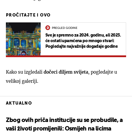
PROČITAJTE I OVO
PREGLED GODINE
Sve je spremno za 2024. godinu, ali 2023.
će ostati upamćena po mnogo stvari:
Pogledajte najvažnije događaje godine
Kako su izgledali
dočeci diljem svijeta
, pogledajte u
velikoj galeriji.
AKTUALNO
Zbog ovih priča institucije su se probudile, a
vaši životi promijenili: Osmijeh na licima