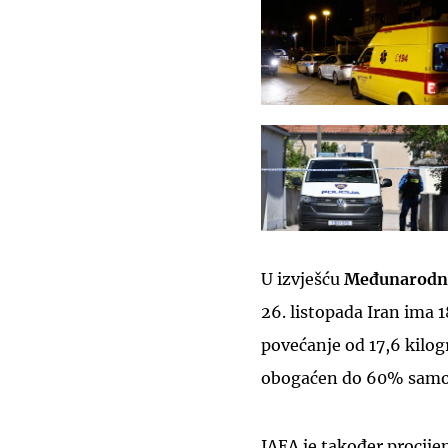
U izvješću
Međunarodne
26. listopada Iran ima
povećanje od 17,6 kilog
obogaćen do 60% samo j
IAEA je također procije