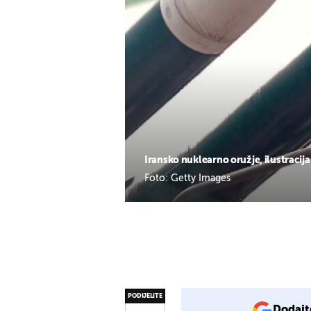
Iransko nuklearno oružje, ilustracija
Foto: Getty Images
PODIJELITE
Dodajt