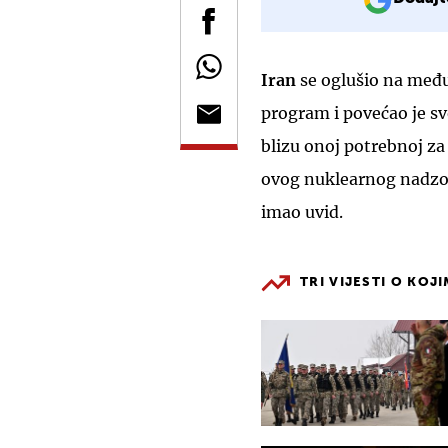
Iran
se oglušio na među
program i povećao je sv
blizu onoj potrebnoj za
ovog nuklearnog nadzorn
imao uvid.
TRI VIJESTI O KOJ