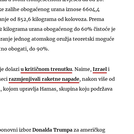
ke zalihe obogaćenog urana iznose 6604,4
ćanje od 852,6 kilograma od kolovoza. Prema
 42 kilograma urana obogaćenog do 60% čistoće je
tvaranje jednog atomskog oružja teoretski moguće
atno obogati, do 90%.
UKLJUČITE NOTIFIKACIJE
je dolazi
u kritičnom trenutku
. Naime,
Izrael
i
seci
razmjenjivali raketne napade
, nakon više od
i, kojom upravlja Hamas, skupina koju podržava
 ponovni izbor
Donalda Trumpa
za američkog