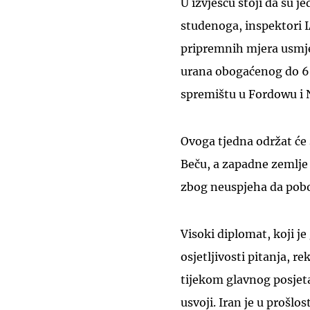
U izvješću stoji da su j
studenoga, inspektori I
pripremnih mjera usmje
urana obogaćenog do 
spremištu u Fordowu i 
Ovoga tjedna održat će
Beču, a zapadne zemlje 
zbog neuspjeha da pobo
Visoki diplomat, koji 
osjetljivosti pitanja, r
tijekom glavnog posjeta 
usvoji. Iran je u prošlo