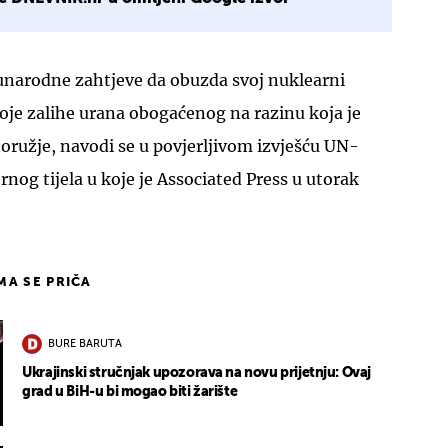
narodne zahtjeve da obuzda svoj nuklearni
oje zalihe urana obogaćenog na razinu koja je
 oružje, navodi se u povjerljivom izvješću UN-
og tijela u koje je Associated Press u utorak
IMA SE PRIČA
BURE BARUTA
Ukrajinski stručnjak upozorava na novu prijetnju: Ovaj
grad u BiH-u bi mogao biti žarište