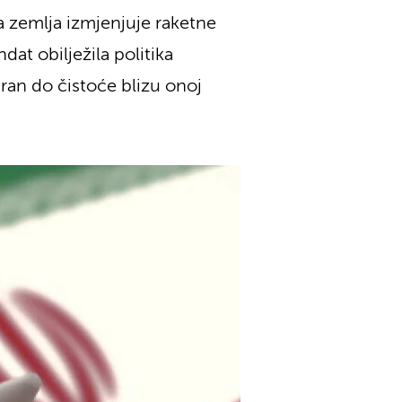
a zemlja izmjenjuje raketne
at obilježila politika
ran do čistoće blizu onoj