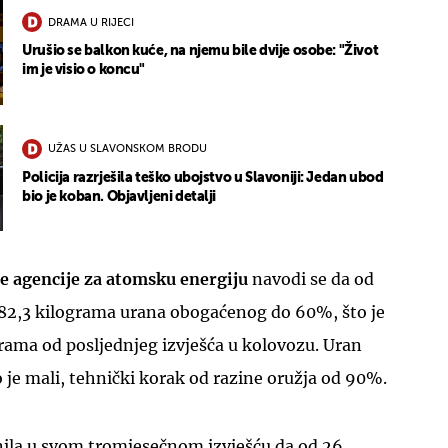
DRAMA U RIJECI
Urušio se balkon kuće, na njemu bile dvije osobe: "Život
im je visio o koncu"
UŽAS U SLAVONSKOM BRODU
Policija razrješila teško ubojstvo u Slavoniji: Jedan ubod
bio je koban. Objavljeni detalji
 agencije za atomsku energiju
navodi se da od
 182,3 kilograma urana obogaćenog do 60%, što je
rama od posljednjeg izvješća u kolovozu. Uran
e mali, tehnički korak od razine oružja od 90%.
nila u svom tromjesečnom izvješću da od 26.