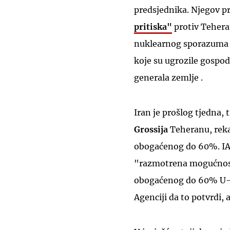
predsjednika. Njegov pr
pritiska"
protiv Tehera
nuklearnog sporazuma sa
koje su ugrozile gospo
generala zemlje .
Iran je prošlog tjedna,
Grossija
Teheranu, rekao
obogaćenog do 60%. IAE
"razmotrena mogućnost 
obogaćenog do 60% U-23
Agenciji da to potvrdi,