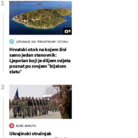
8
UŽIVANJE NA "PRIVATNOM" OTOKU
Hrvatski otok na kojem živi
samo jedan stanovnik:
Ljepotan koji je diljem svijeta
poznat po svojem "bijelom
zlatu"
BURE BARUTA
Ukrajinski stručnjak