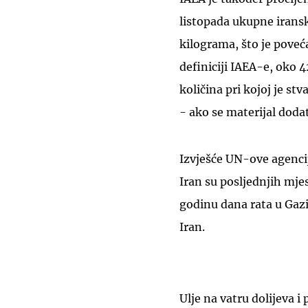
listopada ukupne irans
kilograma, što je pove
definiciji IAEA-e, oko
količina pri kojoj je s
- ako se materijal dod
Izvješće UN-ove agenci
Iran su posljednjih mje
godinu dana rata u Gaz
Iran.
Ulje na vatru dolijeva i