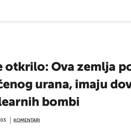
E VIJESTI
e otkrilo: Ova zemlja 
ćenog urana, imaju dov
learnih bombi
:03
KOMENTARI