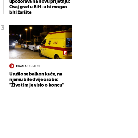
upozorava na novu prijetnju:
Ovaj grad u BiH-u bi mogao
biti žarište
DRAMA U RIJECI
Urušio se balkon kuće, na
njemu bile dvije osobe:
"Život im je visio o koncu"