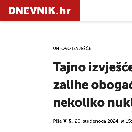
PRETRAŽIT
UN-OVO IZVJEŠĆE
Tajno izvješć
zalihe oboga
nekoliko nuk
Piše
V. S.,
20. studenoga 2024. @ 15