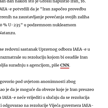
edan dan nakon što je Grossi napustio Iran, 16.
AEA-e potvrdili da je "Iran započeo provedbu
renih na zaustavljanje povećanja svojih zaliha
60 % U-235" u podzemnom nuklearnom
Natanzu.
 se redovni sastanak Upravnog odbora IAEA-e u
razmatrale su rezoluciju kojom bi osudile Iran
ljša suradnju s agencijom, piše
CNN
.
je govorio pod uvjetom anonimnosti zbog
ekao je da je moguće da obveze koje je Iran preuzeo
IAEA-e neće vrijediti u slučaju da se rezolucija
sti odgovarao na rezolucije Vijeća guvernera IAEA-