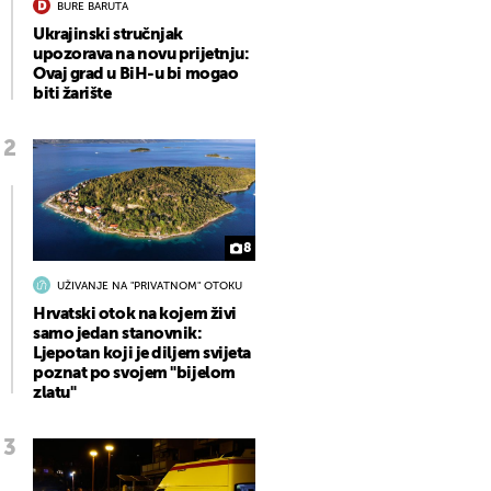
BURE BARUTA
Ukrajinski stručnjak
upozorava na novu prijetnju:
Ovaj grad u BiH-u bi mogao
biti žarište
8
UŽIVANJE NA "PRIVATNOM" OTOKU
Hrvatski otok na kojem živi
samo jedan stanovnik:
Ljepotan koji je diljem svijeta
poznat po svojem "bijelom
zlatu"