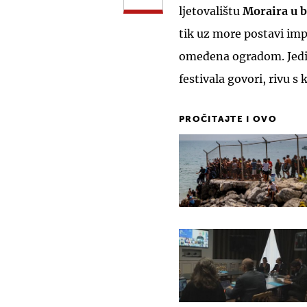
ljetovalištu
Moraira u b
tik uz more postavi impr
omeđena ogradom. Jedin
festivala govori, rivu s 
PROČITAJTE I OVO