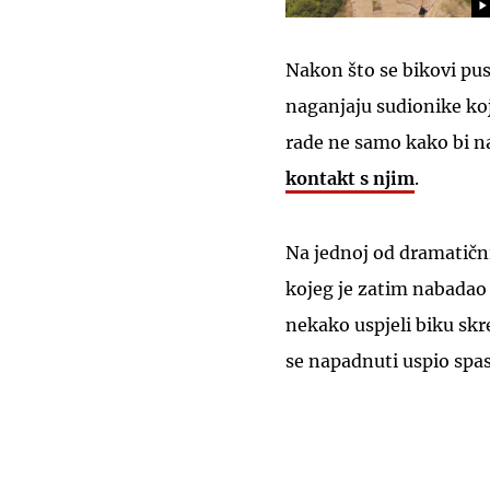
Nakon što se bikovi pus
naganjaju sudionike koj
rade ne samo kako bi n
kontakt s njim
.
Na jednoj od dramatični
kojeg je zatim nabada
nekako uspjeli biku sk
se napadnuti uspio spa