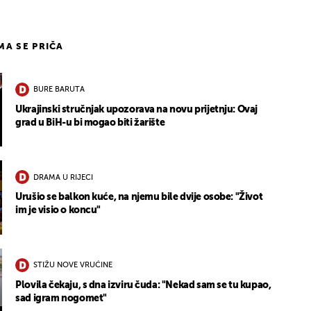
IMA SE PRIČA
BURE BARUTA
Ukrajinski stručnjak upozorava na novu prijetnju: Ovaj
grad u BiH-u bi mogao biti žarište
DRAMA U RIJECI
Urušio se balkon kuće, na njemu bile dvije osobe: "Život
im je visio o koncu"
STIŽU NOVE VRUĆINE
Plovila čekaju, s dna izviru čuda: "Nekad sam se tu kupao,
sad igram nogomet"