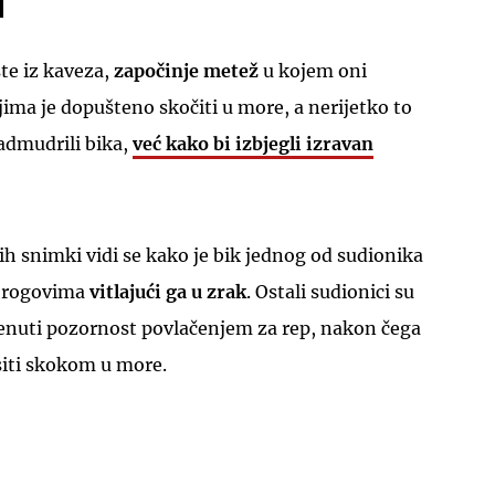
te iz kaveza,
započinje metež
u kojem oni
ima je dopušteno skočiti u more, a nerijetko to
admudrili bika,
već kako bi izbjegli izravan
UKLJUČITE NOTIFIKACIJE
h snimki vidi se kako je bik jednog od sudionika
o rogovima
vitlajući ga u zrak
. Ostali sudionici su
renuti pozornost povlačenjem za rep, nakon čega
siti skokom u more.