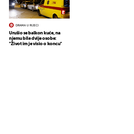
DRAMA U RIJECI
Urušio se balkon kuće, na
njemu bile dvije osobe:
"Život im je visio o koncu"