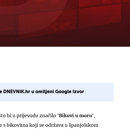
e DNEVNIK.hr u omiljeni Google izvor
 što bi u prijevodu značilo '
Bikovi u moru
',
rbe s bikovima koji se održava u španjolskom