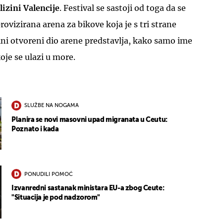
lizini Valencije
. Festival se sastoji od toga da se
ovizirana arena za bikove koja je s tri strane
i otvoreni dio arene predstavlja, kako samo ime
koje se ulazi u more.
SLUŽBE NA NOGAMA
Planira se novi masovni upad migranata u Ceutu:
Poznato i kada
PONUDILI POMOĆ
Izvanredni sastanak ministara EU-a zbog Ceute:
"Situacija je pod nadzorom"