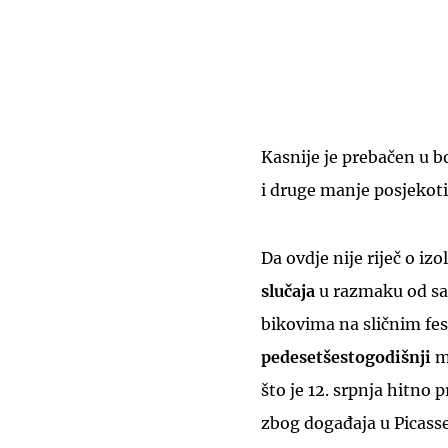
Kasnije je prebačen u b
i druge manje posjekoti
Da ovdje nije riječ o i
slučaja
u razmaku od sam
bikovima na sličnim fest
pedesetšestogodišnji
mu
što je 12. srpnja hitno
zbog događaja u Picasse