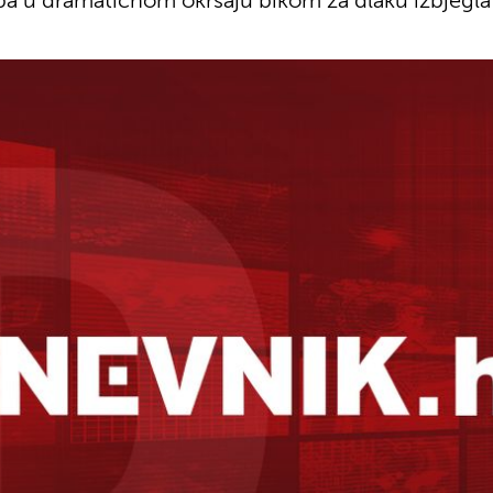
ba u dramatičnom okršaju bikom za dlaku izbjegla 