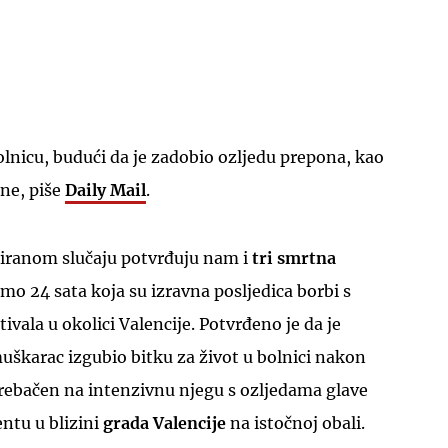
olnicu, budući da je zadobio ozljedu prepona, kao
ne, piše
Daily Mail
.
zoliranom slučaju potvrđuju nam i
tri smrtna
o 24 sata koja su izravna posljedica borbi s
ivala u okolici Valencije. Potvrđeno je da je
škarac izgubio bitku za život u bolnici nakon
 prebačen na intenzivnu njegu s ozljedama glave
ntu u blizini
grada Valencije
na istočnoj obali.