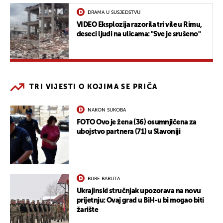
DRAMA U SUSJEDSTVU
VIDEO Eksplozija razorila tri vile u Rimu,
deseci ljudi na ulicama: "Sve je srušeno"
TRI VIJESTI O KOJIMA SE PRIČA
NAKON SUKOBA
FOTO Ovo je žena (36) osumnjičena za
ubojstvo partnera (71) u Slavoniji
BURE BARUTA
Ukrajinski stručnjak upozorava na novu
prijetnju: Ovaj grad u BiH-u bi mogao biti
žarište