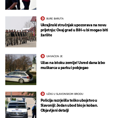
BURE BARUTA
Ukrajinski stručnjak upozorava na novu
prijetnju: Ovaj grad u BiH-u bi mogao biti
žarište
UHVAĆEN JE
Užas na istoku zemlje! Usred dana izbo
muškarca u parku i pobjegao
UŽAS U SLAVONSKOM BRODU
Policija razrješila teško ubojstvo u
Slavoniji: Jedan ubod bio je koban.
Objavljeni detalji