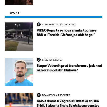
SPORT
CIPELARILI GA DOK JE LEŽAO
VIDEO Pojavila se nova snimka tučnjave
BBB-a i Torcide: "Je*ote, pa ubit će ga!"
STIŽE KAPETANU?
Stoper Vatrenih pred transferom u jedan od
najvećih svjetskih klubova?
DRAMATIČAN PREOKRET
Kakva drama u Zagrebu! Hrvatska srušila
Srbiju i izborila finale Svjetskog prvenstva