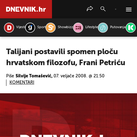
Vijesti
Sport
Showbizz
Lifestyle
Putovanja
PRETRAŽITE VIJESTI
Talijani postavili spomen ploču
hrvatskom filozofu, Frani Petriću
Piše
Silvije Tomašević,
07. veljače 2008. @ 21:50
KOMENTARI