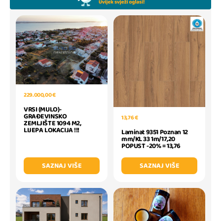
229.000,00 €
VRSI (MULO)-
GRAĐEVINSKO
13,76 €
ZEMLJIŠTE 1094 M2,
LIJEPA LOKACIJA !!!
Laminat 9351 Poznan 12
mm/KL 33 1m/17,20
POPUST -20% = 13,76
SAZNAJ VIŠE
SAZNAJ VIŠE