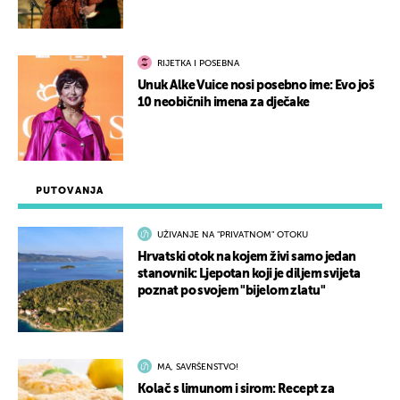
RIJETKA I POSEBNA
Unuk Alke Vuice nosi posebno ime: Evo još
10 neobičnih imena za dječake
PUTOVANJA
UŽIVANJE NA "PRIVATNOM" OTOKU
Hrvatski otok na kojem živi samo jedan
stanovnik: Ljepotan koji je diljem svijeta
poznat po svojem "bijelom zlatu"
MA, SAVRŠENSTVO!
Kolač s limunom i sirom: Recept za