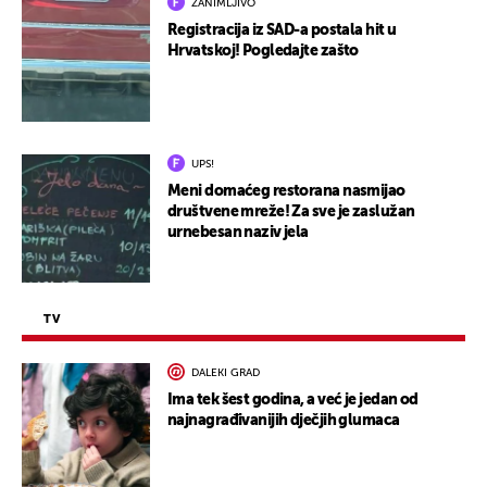
ZANIMLJIVO
Registracija iz SAD-a postala hit u
Hrvatskoj! Pogledajte zašto
UPS!
Meni domaćeg restorana nasmijao
društvene mreže! Za sve je zaslužan
urnebesan naziv jela
TV
DALEKI GRAD
Ima tek šest godina, a već je jedan od
najnagrađivanijih dječjih glumaca