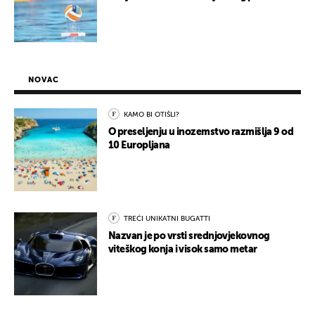
NOVAC
KAMO BI OTIŠLI?
O preseljenju u inozemstvo razmišlja 9 od
10 Europljana
TREĆI UNIKATNI BUGATTI
Nazvan je po vrsti srednjovjekovnog
viteškog konja i visok samo metar