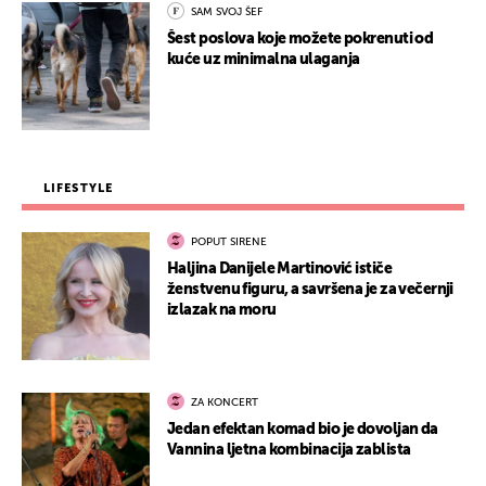
SAM SVOJ ŠEF
Šest poslova koje možete pokrenuti od
kuće uz minimalna ulaganja
LIFESTYLE
POPUT SIRENE
Haljina Danijele Martinović ističe
ženstvenu figuru, a savršena je za večernji
izlazak na moru
ZA KONCERT
Jedan efektan komad bio je dovoljan da
Vannina ljetna kombinacija zablista