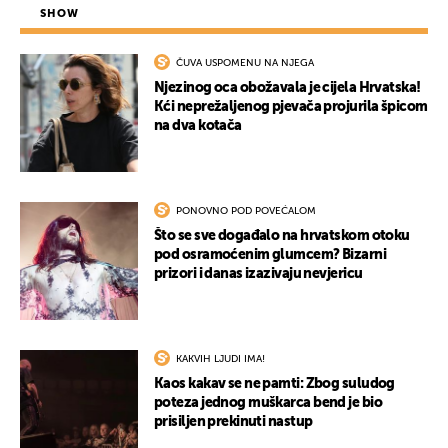
SHOW
ČUVA USPOMENU NA NJEGA
Njezinog oca obožavala je cijela Hrvatska!
Kći neprežaljenog pjevača projurila špicom
na dva kotača
PONOVNO POD POVEĆALOM
Što se sve događalo na hrvatskom otoku
pod osramoćenim glumcem? Bizarni
prizori i danas izazivaju nevjericu
KAKVIH LJUDI IMA!
Kaos kakav se ne pamti: Zbog suludog
poteza jednog muškarca bend je bio
prisiljen prekinuti nastup