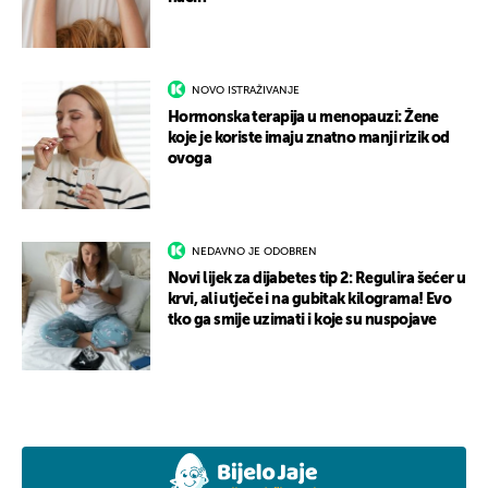
NOVO ISTRAŽIVANJE
Hormonska terapija u menopauzi: Žene
koje je koriste imaju znatno manji rizik od
ovoga
NEDAVNO JE ODOBREN
Novi lijek za dijabetes tip 2: Regulira šećer u
krvi, ali utječe i na gubitak kilograma! Evo
tko ga smije uzimati i koje su nuspojave