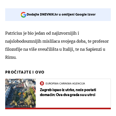
Dodajte DNEVNIK.hr u omiljeni Google izvor
Patricius je bio jedan od najizvornijih i
najslobodoumnijih mislilaca svojega doba, te profesor
filozofije na više sveučilišta u Italiji, te na Sapienzi u
Rimu.
PROČITAJTE I OVO
EUROPSKA CARINSKA AGENCIJA
Zagreb ispao iz utrke, neće postati
domaćin: Ova dva grada su u utrci