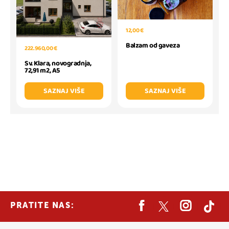
12,00 €
Balzam od gaveza
222.960,00 €
Sv. Klara, novogradnja,
72,91 m2, A5
SAZNAJ VIŠE
SAZNAJ VIŠE
PRATITE NAS: