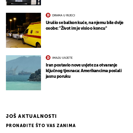
DRAMA U RIJECI
Urušio se balkon kuće, na njemu bile dvije
osobe: "Život im je visio o koncu"
UKLJUČITE NOTIFIKACIJE
IMAJU UVJETE
Iran postavio nove uvjete za otvaranje
ključnog tjesnaca: Amerikancima poslali
jasnu poruku
JOŠ AKTUALNOSTI
PRONAĐITE ŠTO VAS ZANIMA