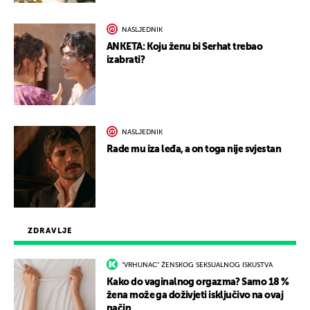
NASLJEDNIK
ANKETA: Koju ženu bi Serhat trebao
izabrati?
NASLJEDNIK
Rade mu iza leđa, a on toga nije svjestan
ZDRAVLJE
"VRHUNAC" ŽENSKOG SEKSUALNOG ISKUSTVA
Kako do vaginalnog orgazma? Samo 18 %
žena može ga doživjeti isključivo na ovaj
način