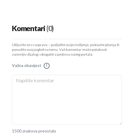
Komentari
(0)
Uključite se u raspravu – podijelite svoje mišljenje, postavite pitanja ili
ponudite svoj pogled na temu. Vaš komentar može potaknuti
zanimljiv dijalog i obogatiti zajednicu našeg portala.
Važna obavijest
!
1500 znakova preostalo