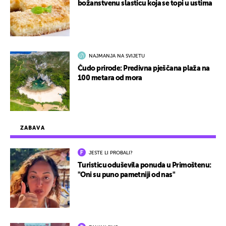
božanstvenu slasticu koja se topi u ustima
NAJMANJA NA SVIJETU
Čudo prirode: Predivna pješčana plaža na
100 metara od mora
ZABAVA
JESTE LI PROBALI?
Turisticu oduševila ponuda u Primoštenu:
"Oni su puno pametniji od nas"