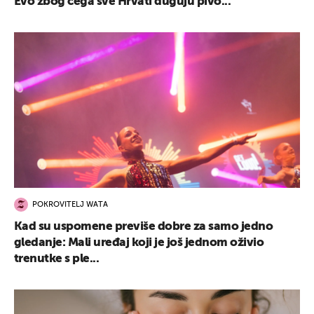
Evo zbog čega sve Hrvati duguju pivo...
POKROVITELJ WATA
Kad su uspomene previše dobre za samo jedno
gledanje: Mali uređaj koji je još jednom oživio
trenutke s ple...