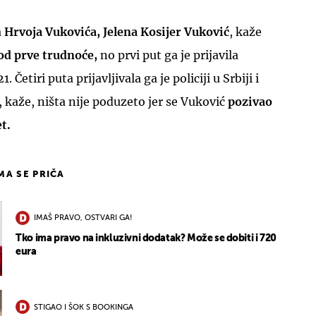
a
Hrvoja Vukovića, Jelena Kosijer Vuković
, kaže
 od prve trudnoće,
no prvi put ga je prijavila
. Četiri puta prijavljivala ga je policiji u Srbiji i
, kaže, ništa nije poduzeto jer se Vuković
pozivao
t.
IMA SE PRIČA
IMAŠ PRAVO, OSTVARI GA!
Tko ima pravo na inkluzivni dodatak? Može se dobiti i 720
eura
STIGAO I ŠOK S BOOKINGA