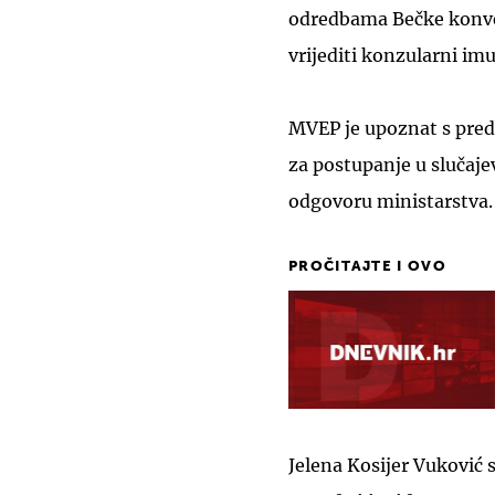
odredbama Bečke konve
vrijediti konzularni imu
MVEP je upoznat s predm
za postupanje u slučajev
odgovoru ministarstva.
PROČITAJTE I OVO
Jelena Kosijer Vuković s