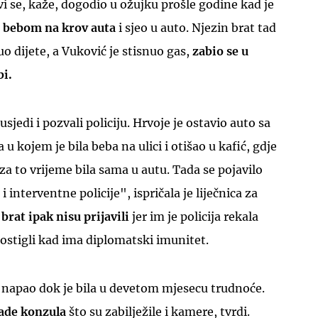
rvi se, kaže, dogodio u ožujku prošle godine kad je
s bebom na krov auta
i sjeo u auto. Njezin brat tad
o dijete, a Vuković je stisnuo gas,
zabio se u
bi.
usjedi i pozvali policiju. Hrvoje je ostavio auto sa
 kojem je bila beba na ulici i otišao u kafić, gdje
e za to vrijeme bila sama u autu. Tada se pojavilo
i interventne policije", ispričala je liječnica za
 brat ipak nisu prijavili
jer im je policija rekala
postigli kad ima diplomatski imunitet.
e napao dok je bila u devetom mjesecu trudnoće.
rade konzula
što su zabilježile i kamere, tvrdi.