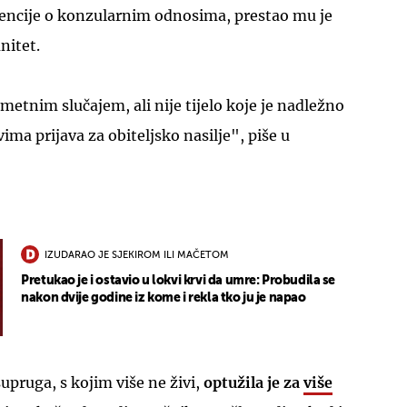
ncije o konzularnim odnosima, prestao mu je
nitet.
etnim slučajem, ali nije tijelo koje je nadležno
ima prijava za obiteljsko nasilje", piše u
IZUDARAO JE SJEKIROM ILI MAČETOM
Pretukao je i ostavio u lokvi krvi da umre: Probudila se
nakon dvije godine iz kome i rekla tko ju je napao
upruga, s kojim više ne živi,
optužila je za
više