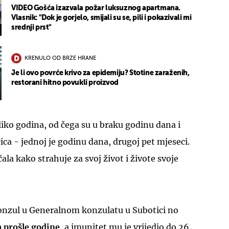
VIDEO Gošća izazvala požar luksuznog apartmana.
Vlasnik: "Dok je gorjelo, smijali su se, pili i pokazivali mi
srednji prst"
KRENULO OD BRZE HRANE
Je li ovo povrće krivo za epidemiju? Stotine zaraženih,
restorani hitno povukli proizvod
liko godina, od čega su u braku godinu dana i
jčica - jednoj je godinu dana, drugoj pet mjeseci.
čala kako strahuje za svoj život i živote svoje
konzul u Generalnom konzulatu u Subotici no
a prošle godine
, a imunitet mu je vrijedio do 26.