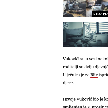
1:27
7
Vukovići su u vezi neko
roditelji su dviju djevo
Liječnica je za
Blic
ispri
djece.
Hrvoje Vuković
bio je 
smijenjen je 3. prosinc