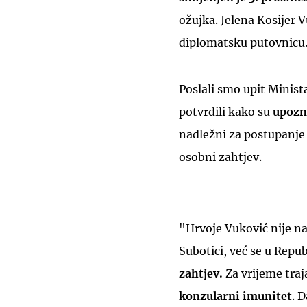
ožujka. Jelena Kosijer V
diplomatsku putovnicu
Poslali smo upit Minist
potvrdili kako su
upozna
nadležni za postupanje 
osobni zahtjev.
"Hrvoje Vuković nije n
Subotici, već se u Repu
zahtjev.
Za vrijeme tra
konzularni imunitet
. 