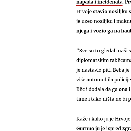
napada i incidenata
. P
Hrvoje
stavio nosiljku 
je uzeo nosiljku i maknu
njega i vozio ga na hau
"Sve su to gledali naši s
diplomatskim tablicama u
je nastavio piti. Beba j
više automobila policije 
Blic i dodala da ga
ona i
time i tako ništa ne bi 
Kaže i kako ju je Hrvoj
Gurnuo ju je ispred zg