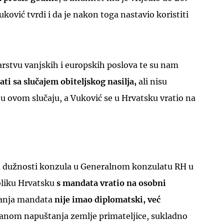
uković tvrdi i da je nakon toga nastavio koristiti
.
arstvu vanjskih i europskih poslova te su nam
ti sa slučajem obiteljskog nasilja,
ali nisu
UKLJUČITE NOTIFIKACIJE
u ovom slučaju, a Vuković se u Hrvatsku vratio na
a dužnosti konzula u Generalnom konzulatu RH u
bliku Hrvatsku
s mandata vratio na osobni
janja mandata
nije imao diplomatski, već
Danom napuštanja zemlje primateljice, sukladno