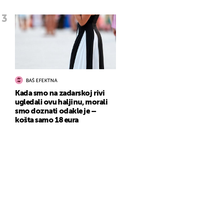
BAŠ EFEKTNA
Kada smo na zadarskoj rivi
ugledali ovu haljinu, morali
smo doznati odakle je –
košta samo 18 eura