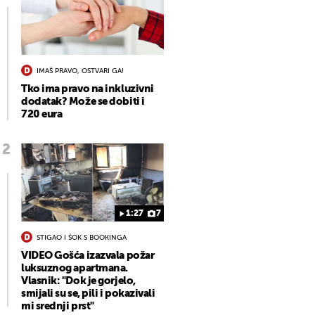
IMAŠ PRAVO, OSTVARI GA!
Tko ima pravo na inkluzivni
dodatak? Može se dobiti i
720 eura
1:27
7
STIGAO I ŠOK S BOOKINGA
VIDEO Gošća izazvala požar
luksuznog apartmana.
Vlasnik: "Dok je gorjelo,
smijali su se, pili i pokazivali
mi srednji prst"