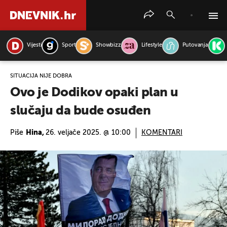
Vijesti
Sport
Showbizz
Lifestyle
Putovanja
PRETRAŽITE VIJESTI
SITUACIJA NIJE DOBRA
Ovo je Dodikov opaki plan u
slučaju da bude osuđen
Piše
Hina,
26. veljače 2025. @ 10:00
KOMENTARI