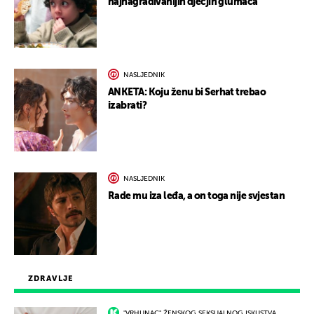
najnagrađivanijih dječjih glumaca
NASLJEDNIK
ANKETA: Koju ženu bi Serhat trebao
izabrati?
NASLJEDNIK
Rade mu iza leđa, a on toga nije svjestan
ZDRAVLJE
"VRHUNAC" ŽENSKOG SEKSUALNOG ISKUSTVA