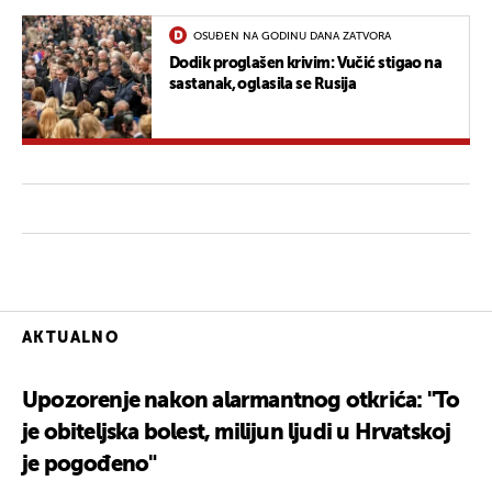
OSUĐEN NA GODINU DANA ZATVORA
Dodik proglašen krivim: Vučić stigao na
sastanak, oglasila se Rusija
AKTUALNO
Upozorenje nakon alarmantnog otkrića: "To
je obiteljska bolest, milijun ljudi u Hrvatskoj
je pogođeno"