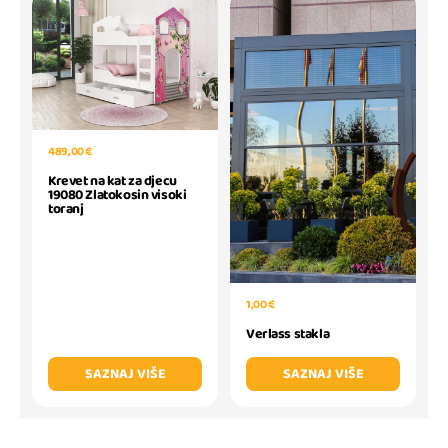
489,00 €
Krevet na kat za djecu
19080 Zlatokosin visoki
toranj
1,00 €
Verlass stakla
SAZNAJ VIŠE
SAZNAJ VIŠE