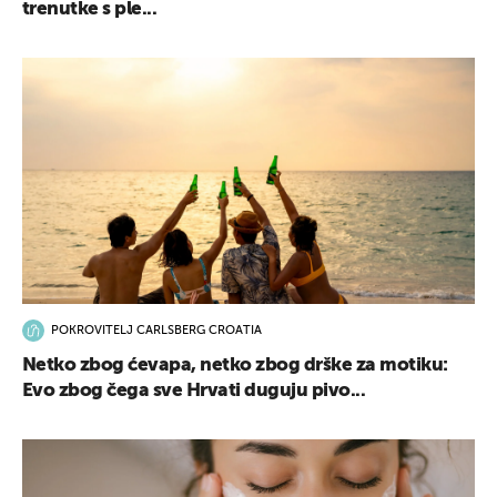
trenutke s ple...
POKROVITELJ CARLSBERG CROATIA
Netko zbog ćevapa, netko zbog drške za motiku:
Evo zbog čega sve Hrvati duguju pivo...