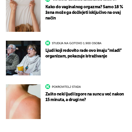
Kako do vaginalnog orgazma? Samo 18 %
žena može ga doživjeti isključivo na ovaj
način
STUDIJA NA GOTOVO 1.900 OSOBA
Ljudi koji redovito rade ovo imaju “mlađi”
organizam, pokazuje istraživanje
POKROVITELJ STADA
Zašto neki ljudi izgore na suncu već nakon
15 minuta, a drugi ne?