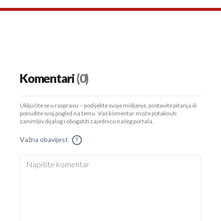
Komentari
(0)
Uključite se u raspravu – podijelite svoje mišljenje, postavite pitanja ili
ponudite svoj pogled na temu. Vaš komentar može potaknuti
zanimljiv dijalog i obogatiti zajednicu našeg portala.
Važna obavijest
!