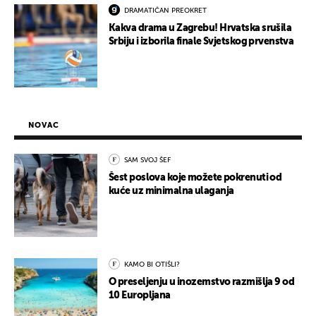
DRAMATIČAN PREOKRET
Kakva drama u Zagrebu! Hrvatska srušila
Srbiju i izborila finale Svjetskog prvenstva
NOVAC
SAM SVOJ ŠEF
Šest poslova koje možete pokrenuti od
kuće uz minimalna ulaganja
KAMO BI OTIŠLI?
O preseljenju u inozemstvo razmišlja 9 od
10 Europljana