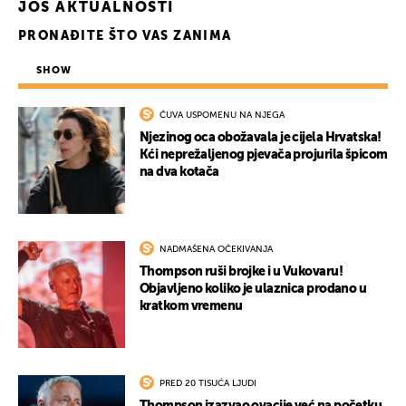
JOŠ AKTUALNOSTI
PRONAĐITE ŠTO VAS ZANIMA
SHOW
ČUVA USPOMENU NA NJEGA
Njezinog oca obožavala je cijela Hrvatska!
Kći neprežaljenog pjevača projurila špicom
na dva kotača
NADMAŠENA OČEKIVANJA
Thompson ruši brojke i u Vukovaru!
Objavljeno koliko je ulaznica prodano u
kratkom vremenu
PRED 20 TISUĆA LJUDI