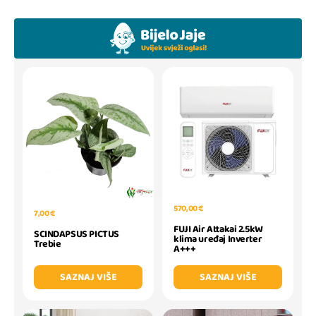
570,00 €
7,00 €
FUJI Air Attakai 2.5kW
SCINDAPSUS PICTUS
klima uređaj Inverter
Trebie
A+++
SAZNAJ VIŠE
SAZNAJ VIŠE