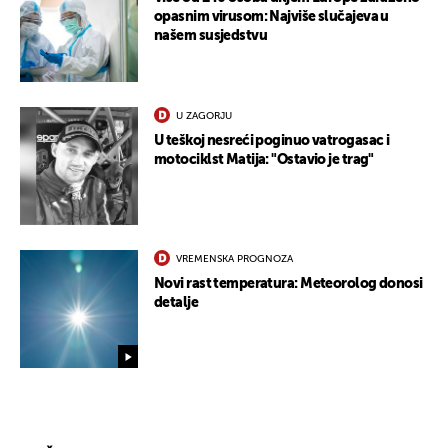
opasnim virusom: Najviše slučajeva u
našem susjedstvu
U ZAGORJU
U teškoj nesreći poginuo vatrogasac i
motociklst Matija: "Ostavio je trag"
VREMENSKA PROGNOZA
Novi rast temperatura: Meteorolog donosi
detalje