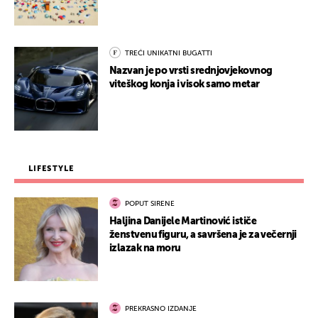
TREĆI UNIKATNI BUGATTI
Nazvan je po vrsti srednjovjekovnog
viteškog konja i visok samo metar
LIFESTYLE
POPUT SIRENE
Haljina Danijele Martinović ističe
ženstvenu figuru, a savršena je za večernji
izlazak na moru
PREKRASNO IZDANJE