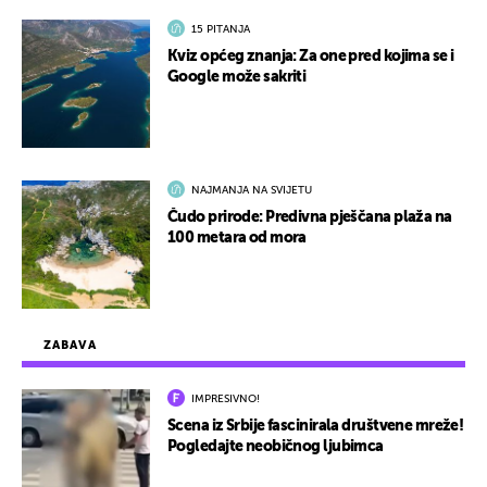
15 PITANJA
Kviz općeg znanja: Za one pred kojima se i
Google može sakriti
NAJMANJA NA SVIJETU
Čudo prirode: Predivna pješčana plaža na
100 metara od mora
ZABAVA
IMPRESIVNO!
Scena iz Srbije fascinirala društvene mreže!
Pogledajte neobičnog ljubimca