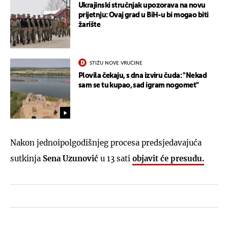
Ukrajinski stručnjak upozorava na novu
prijetnju: Ovaj grad u BiH-u bi mogao biti
žarište
STIŽU NOVE VRUĆINE
Plovila čekaju, s dna izviru čuda: "Nekad
sam se tu kupao, sad igram nogomet"
Nakon jednoipolgodišnjeg procesa predsjedavajuća
sutkinja
Sena Uzunović
u 13 sati
objavit će presudu.