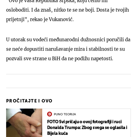
"Ovo je vaša Republika Srpska, koju ćemo mi
osloboditi. I da znaš, nitko te se ne boji. Dosta je tvojih
prijetnji", rekao je Vukanović.
U utorak su vodeći međunarodni dužnosnici poručili da
se neće dopustiti narušavanje mira i stabilnosti te su
pozvali sve strane u BiH da ne podižu napetosti.
PROČITAJTE I OVO
PUNO TEORIJA
FOTO Svi pričaju o ovoj fotografiji i ruci
Donalda Trumpa: Zbog svega se oglasila i
Bijela kuća