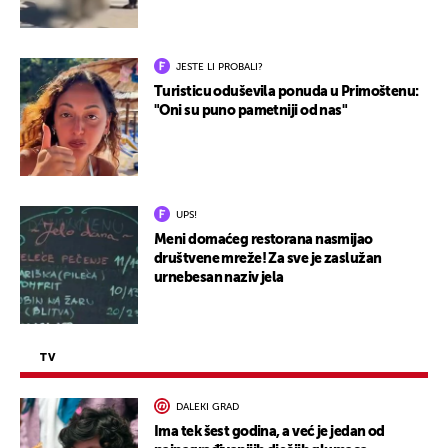
JESTE LI PROBALI?
Turisticu oduševila ponuda u Primoštenu:
"Oni su puno pametniji od nas"
UPS!
Meni domaćeg restorana nasmijao
društvene mreže! Za sve je zaslužan
urnebesan naziv jela
TV
DALEKI GRAD
Ima tek šest godina, a već je jedan od