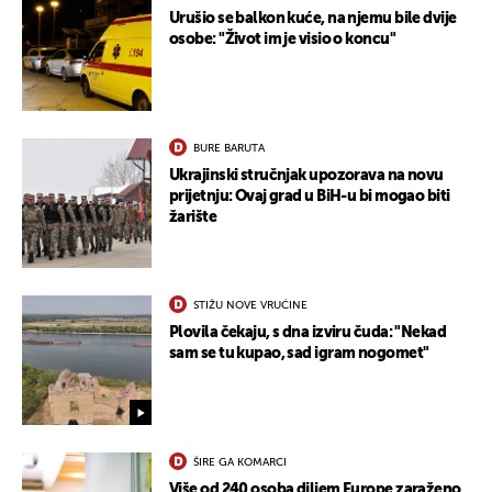
Urušio se balkon kuće, na njemu bile dvije
osobe: "Život im je visio o koncu"
BURE BARUTA
Ukrajinski stručnjak upozorava na novu
prijetnju: Ovaj grad u BiH-u bi mogao biti
žarište
STIŽU NOVE VRUĆINE
Plovila čekaju, s dna izviru čuda: "Nekad
sam se tu kupao, sad igram nogomet"
ŠIRE GA KOMARCI
Više od 240 osoba diljem Europe zaraženo