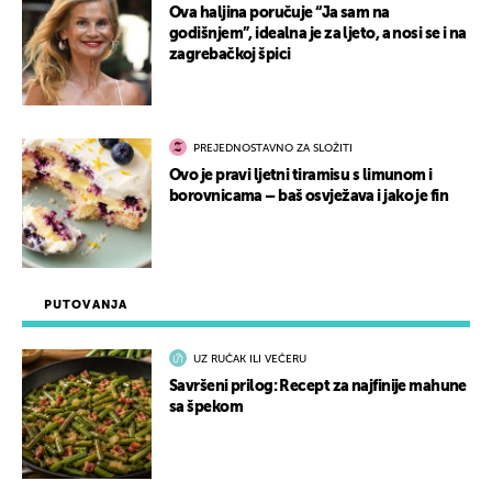
Ova haljina poručuje “Ja sam na
godišnjem”, idealna je za ljeto, a nosi se i na
zagrebačkoj špici
PREJEDNOSTAVNO ZA SLOŽITI
Ovo je pravi ljetni tiramisu s limunom i
borovnicama – baš osvježava i jako je fin
PUTOVANJA
UZ RUČAK ILI VEČERU
Savršeni prilog: Recept za najfinije mahune
sa špekom