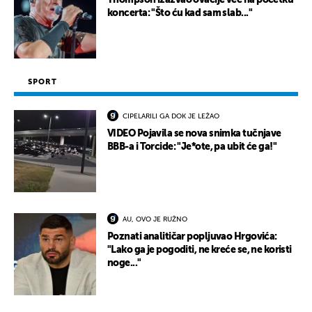
Thompson izazvao ovacije već na početku
koncerta: "Što ću kad sam slab..."
SPORT
CIPELARILI GA DOK JE LEŽAO
VIDEO Pojavila se nova snimka tučnjave
BBB-a i Torcide: "Je*ote, pa ubit će ga!"
AU, OVO JE RUŽNO
Poznati analitičar popljuvao Hrgovića:
"Lako ga je pogoditi, ne kreće se, ne koristi
noge..."