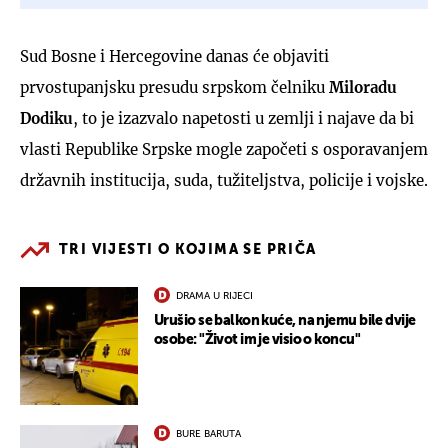
Sud Bosne i Hercegovine danas će objaviti
prvostupanjsku presudu srpskom čelniku
Miloradu
Dodiku
, to je izazvalo napetosti u zemlji i najave da bi
vlasti Republike Srpske mogle započeti s osporavanjem
državnih institucija, suda, tužiteljstva, policije i vojske.
TRI VIJESTI O KOJIMA SE PRIČA
DRAMA U RIJECI
Urušio se balkon kuće, na njemu bile dvije
osobe: "Život im je visio o koncu"
BURE BARUTA