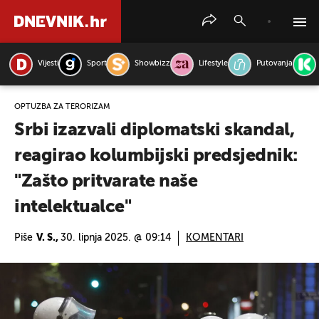
Vijesti
Sport
Showbizz
Lifestyle
Putovanja
PRETRAŽITE VIJESTI
OPTUŽBA ZA TERORIZAM
Srbi izazvali diplomatski skandal,
reagirao kolumbijski predsjednik:
"Zašto pritvarate naše
intelektualce"
Piše
V. S.,
30. lipnja 2025. @ 09:14
KOMENTARI