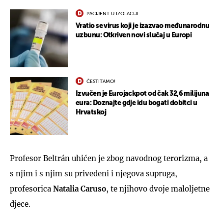
PACIJENT U IZOLACIJI
Vratio se virus koji je izazvao međunarodnu
uzbunu: Otkriven novi slučaj u Europi
ČESTITAMO!
Izvučen je Eurojackpot od čak 32,6 milijuna
eura: Doznajte gdje idu bogati dobitci u
Hrvatskoj
Profesor Beltrán uhićen je zbog navodnog terorizma, a
s njim i s njim su privedeni i njegova supruga,
profesorica
Natalia Caruso
, te njihovo dvoje maloljetne
djece.