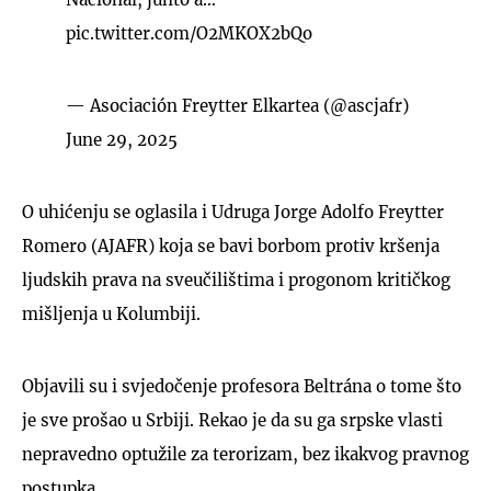
pic.twitter.com/O2MKOX2bQo
— Asociación Freytter Elkartea (@ascjafr)
June 29, 2025
O uhićenju se oglasila i Udruga Jorge Adolfo Freytter
Romero (AJAFR) koja se bavi borbom protiv kršenja
ljudskih prava na sveučilištima i progonom kritičkog
mišljenja u Kolumbiji.
Objavili su i svjedočenje profesora Beltrána o tome što
je sve prošao u Srbiji. Rekao je da su ga srpske vlasti
nepravedno optužile za terorizam, bez ikakvog pravnog
postupka.