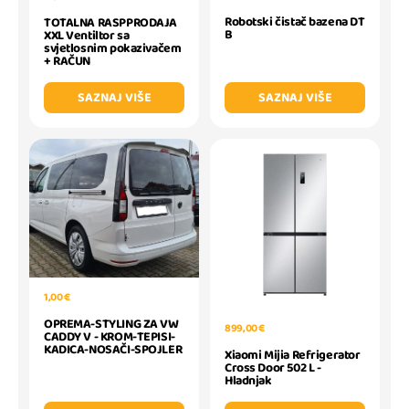
Robotski čistač bazena DT
TOTALNA RASPPRODAJA
B
XXL Ventiltor sa
svjetlosnim pokazivačem
+ RAČUN
SAZNAJ VIŠE
SAZNAJ VIŠE
1,00 €
OPREMA-STYLING ZA VW
899,00 €
CADDY V - KROM-TEPISI-
KADICA-NOSAČI-SPOJLER
Xiaomi Mijia Refrigerator
Cross Door 502 L -
Hladnjak