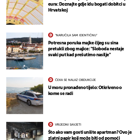
eura: Doznajte gdje idu bogati dobitci u
Hrvatskoj
"NARUČILA SAM IDENTIČNU"
Potresna poruka majke čijeg su sina
pretukli zbog majice: "Sloboda nestaje
svaki put kad prešutimo nasilje"
ČEKA SE NALAZ OBDUKCIJE
U moru pronađeno tijelo: Otkriveno o
kome se radi
VRIJEDNI SAVJETI
Što ako vam gosti unište apartman? Ovo je
zlatni papir koji može biti od pomoći