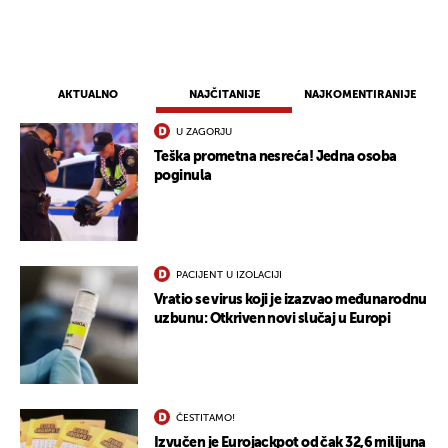
AKTUALNO
NAJČITANIJE
NAJKOMENTIRANIJE
U ZAGORJU
Teška prometna nesreća! Jedna osoba
poginula
PACIJENT U IZOLACIJI
Vratio se virus koji je izazvao međunarodnu
UKLJUČITE NOTIFIKACIJE
uzbunu: Otkriven novi slučaj u Europi
ČESTITAMO!
Izvučen je Eurojackpot od čak 32,6 milijuna