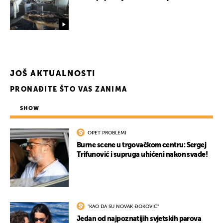
JOŠ AKTUALNOSTI
PRONAĐITE ŠTO VAS ZANIMA
SHOW
OPET PROBLEMI
Burne scene u trgovačkom centru: Sergej
Trifunović i supruga uhićeni nakon svađe!
"KAO DA SU NOVAK ĐOKOVIĆ"
Jedan od najpoznatijih svjetskih parova