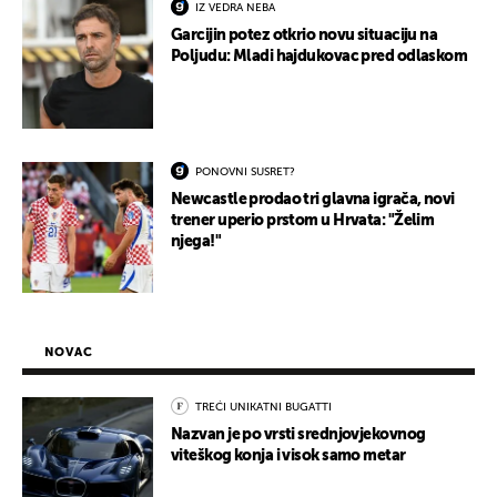
IZ VEDRA NEBA
Garcijin potez otkrio novu situaciju na
Poljudu: Mladi hajdukovac pred odlaskom
PONOVNI SUSRET?
Newcastle prodao tri glavna igrača, novi
trener uperio prstom u Hrvata: "Želim
njega!"
NOVAC
TREĆI UNIKATNI BUGATTI
Nazvan je po vrsti srednjovjekovnog
viteškog konja i visok samo metar