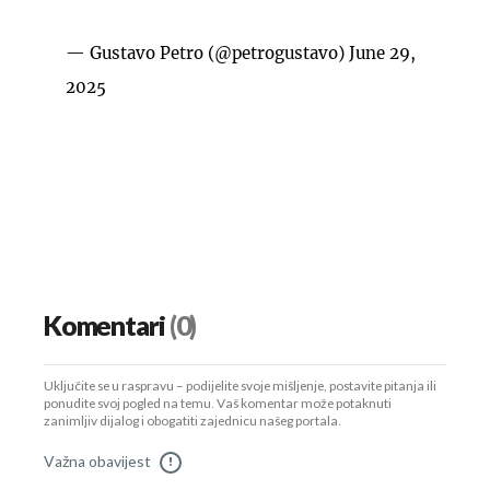
— Gustavo Petro (@petrogustavo)
June 29,
2025
Komentari
(0)
Uključite se u raspravu – podijelite svoje mišljenje, postavite pitanja ili
ponudite svoj pogled na temu. Vaš komentar može potaknuti
zanimljiv dijalog i obogatiti zajednicu našeg portala.
Važna obavijest
!