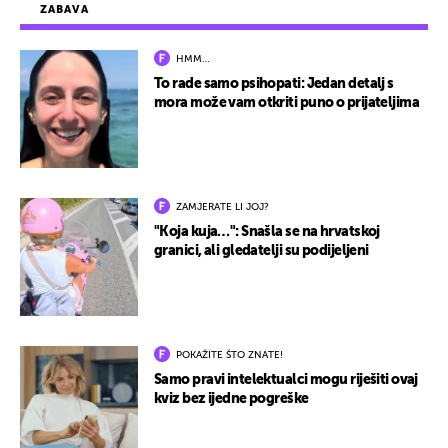
ZABAVA
HMM…
To rade samo psihopati: Jedan detalj s
mora može vam otkriti puno o prijateljima
ZAMJERATE LI JOJ?
"Koja kuja…": Snašla se na hrvatskoj
granici, ali gledatelji su podijeljeni
POKAŽITE ŠTO ZNATE!
Samo pravi intelektualci mogu riješiti ovaj
kviz bez ijedne pogreške