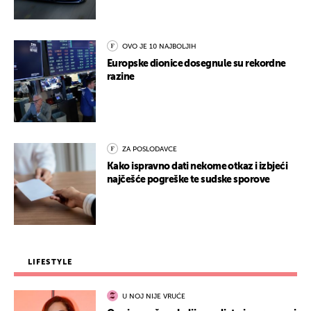
OVO JE 10 NAJBOLJIH
Europske dionice dosegnule su rekordne
razine
ZA POSLODAVCE
Kako ispravno dati nekome otkaz i izbjeći
najčešće pogreške te sudske sporove
LIFESTYLE
U NOJ NIJE VRUĆE