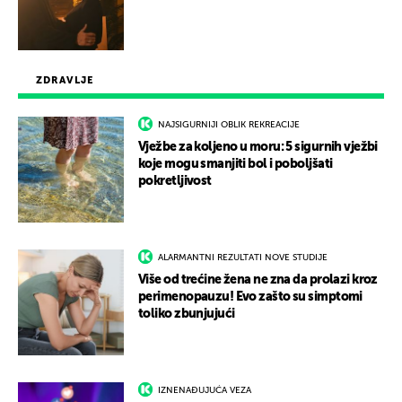
ZDRAVLJE
NAJSIGURNIJI OBLIK REKREACIJE
Vježbe za koljeno u moru: 5 sigurnih vježbi
koje mogu smanjiti bol i poboljšati
pokretljivost
ALARMANTNI REZULTATI NOVE STUDIJE
Više od trećine žena ne zna da prolazi kroz
perimenopauzu! Evo zašto su simptomi
toliko zbunjujući
IZNENAĐUJUĆA VEZA