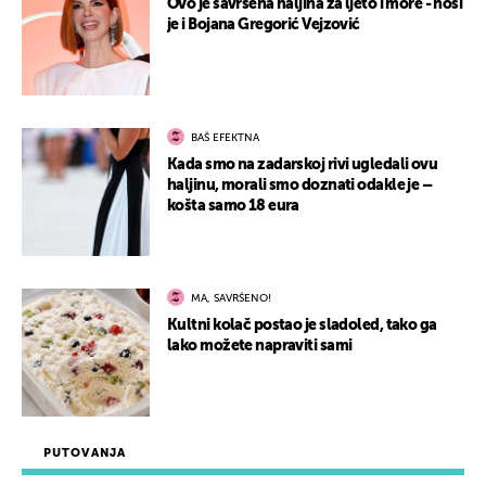
Ovo je savršena haljina za ljeto i more - nosi
je i Bojana Gregorić Vejzović
BAŠ EFEKTNA
Kada smo na zadarskoj rivi ugledali ovu
haljinu, morali smo doznati odakle je –
košta samo 18 eura
MA, SAVRŠENO!
Kultni kolač postao je sladoled, tako ga
lako možete napraviti sami
PUTOVANJA