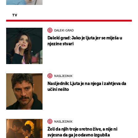
TV
DALEKI GRAD
Daleki grad: Jako je ljuta jer se miješa u
njezine stvari
NASLJEDNIK
Nasljednik: Ljuta je na njega i zahtjeva da
učini nešto
NASLJEDNIK
Želi da njih troje sretno žive, a nije ni
svjesna da ga je odavno izgubila