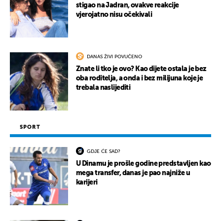
stigao na Jadran, ovakve reakcije
vjerojatno nisu očekivali
DANAS ŽIVI POVUČENO
Znate li tko je ovo? Kao dijete ostala je bez
oba roditelja, a onda i bez milijuna koje je
trebala naslijediti
SPORT
GDJE ĆE SAD?
U Dinamu je prošle godine predstavljen kao
mega transfer, danas je pao najniže u
karijeri