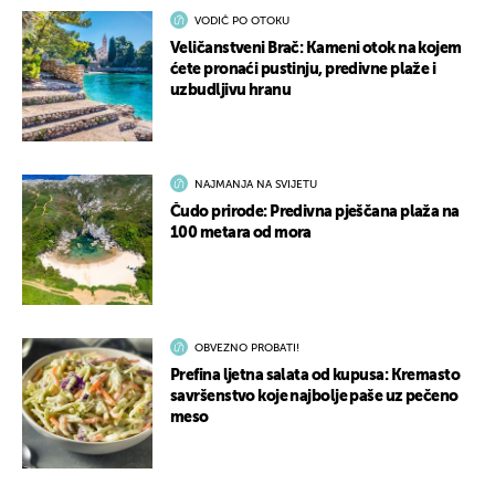
VODIČ PO OTOKU
Veličanstveni Brač: Kameni otok na kojem
ćete pronaći pustinju, predivne plaže i
uzbudljivu hranu
NAJMANJA NA SVIJETU
Čudo prirode: Predivna pješčana plaža na
100 metara od mora
OBVEZNO PROBATI!
Prefina ljetna salata od kupusa: Kremasto
savršenstvo koje najbolje paše uz pečeno
meso