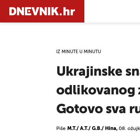
PRETRAŽIT
IZ MINUTE U MINUTU
Ukrajinske sn
odlikovanog 
Gotovo sva ru
Piše
M.T./ A.T./ G.B./ Hina,
08. ožuj