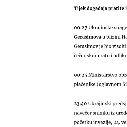
Tijek događaja pratite
00:27
Ukrajinske snage
Gerasimova
u blizini H
Gerasimov je bio visoki
čečenskom ratu i odlik
00:25
Ministarstvo obra
plaćenike (uglavnom Siri
23:40
Ukrajinski predsj
navečer snimku iz ureda
početku invazije, 24. ve