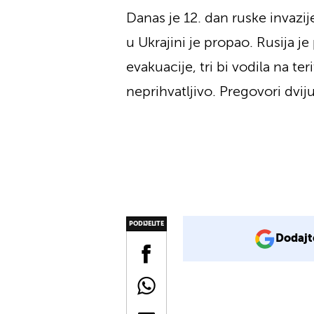
Danas je 12. dan ruske invazij
u Ukrajini je propao. Rusija j
evakuacije, tri bi vodila na ter
neprihvatljivo. Pregovori dviju
PODIJELITE
Dodajt