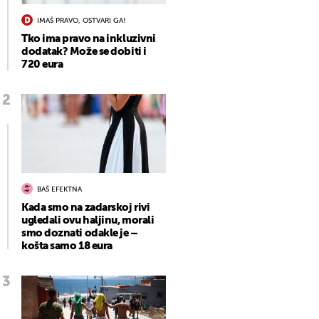
IMAŠ PRAVO, OSTVARI GA!
Tko ima pravo na inkluzivni
dodatak? Može se dobiti i
720 eura
BAŠ EFEKTNA
Kada smo na zadarskoj rivi
ugledali ovu haljinu, morali
smo doznati odakle je –
košta samo 18 eura