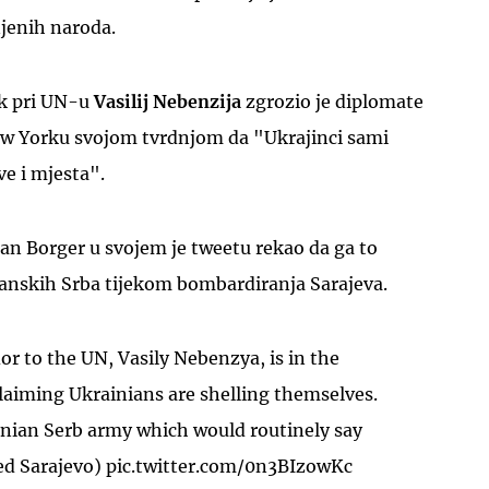
njenih naroda.
ik pri UN-u
Vasilij Nebenzija
zgrozio je diplomate
New Yorku svojom tvrdnjom da "Ukrajinci sami
ve i mjesta".
an Borger u svojem je tweetu rekao da ga to
anskih Srba tijekom bombardiranja Sarajeva.
r to the UN, Vasily Nebenzya, is in the
claiming Ukrainians are shelling themselves.
snian Serb army which would routinely say
ed Sarajevo)
pic.twitter.com/0n3BIzowKc