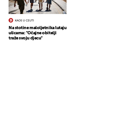
KAOS U CEUTI
Na stotine maloljetnika lutaju
ulicama: "Očajne obitelji
traže svoju djecu"