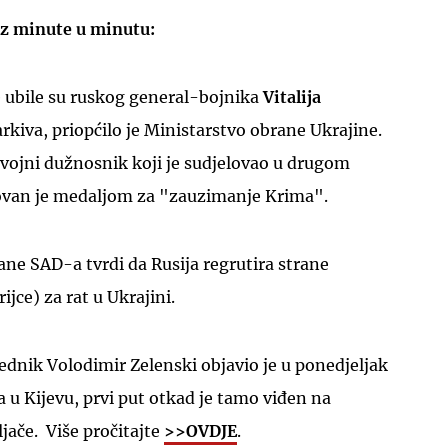
 iz minute u minutu:
 ubile su ruskog general-bojnika
Vitalija
arkiva, priopćilo je Ministarstvo obrane Ukrajine.
 vojni dužnosnik koji je sudjelovao u drugom
ovan je medaljom za "zauzimanje Krima".
ne SAD-a tvrdi da Rusija regrutira strane
jce) za rat u Ukrajini.
ednik Volodimir Zelenski objavio je u ponedjeljak
 u Kijevu, prvi put otkad je tamo viđen na
ljače. Više pročitajte
>>OVDJE
.