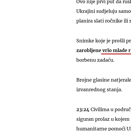
Ovo nije prvi put da rus
Ukrajini sudjeluju samo 
planira slati ročnike ili 
Snimke koje je prošli pr
zarobljene
vrlo mlade r
borbenu zadaću.
Brojne glasine natjeral
izvanrednog stanja.
23:24
Civilima u područ
siguran prolaz u kojem 
humanitarne pomoći UN-