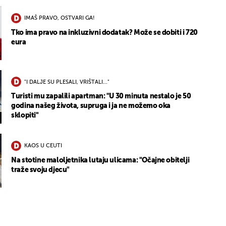
IMAŠ PRAVO, OSTVARI GA!
Tko ima pravo na inkluzivni dodatak? Može se dobiti i 720
eura
"I DALJE SU PLESALI, VRIŠTALI..."
Turisti mu zapalili apartman: "U 30 minuta nestalo je 50
godina našeg života, supruga i ja ne možemo oka
sklopiti"
KAOS U CEUTI
Na stotine maloljetnika lutaju ulicama: "Očajne obitelji
traže svoju djecu"