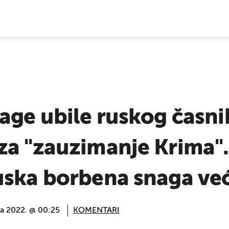
E VIJESTI
age ubile ruskog časni
za "zauzimanje Krima"
ska borbena snaga već 
ka 2022. @ 00:25
KOMENTARI