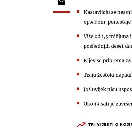
Nastavljaju se nesmi
opsadom, ponestaje 
Više od 1,5 milijuna 
posljednjih deset da
Kijev se priprema za
Traju žestoki napadi
Još uvijek nisu uspo
Oko 19 sati je završe
TRI VIJESTI O KOJ