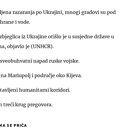
ljena razaranja po Ukrajini, mnogi gradovi su pod
hrane i vode.
izbjeglica iz Ukrajine otišlo je u susjedne države u
na, objavio je (UNHCR).
 sveobuhvatni napad ruske vojske.
 na Mariupolj i područje oko Kijeva.
stavljeni humanitarni koridori.
n treći krug pregovora.
IMA SE PRIČA