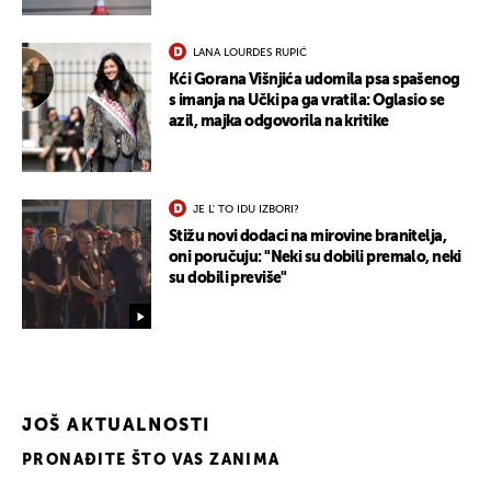
LANA LOURDES RUPIĆ
Kći Gorana Višnjića udomila psa spašenog
s imanja na Učki pa ga vratila: Oglasio se
azil, majka odgovorila na kritike
JE L' TO IDU IZBORI?
Stižu novi dodaci na mirovine branitelja,
UKLJUČITE NOTIFIKACIJE
oni poručuju: "Neki su dobili premalo, neki
su dobili previše"
JOŠ AKTUALNOSTI
PRONAĐITE ŠTO VAS ZANIMA