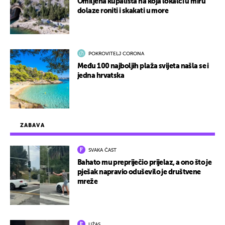
Omiljena kupališta na koja lokalci u miru
dolaze roniti i skakati u more
POKROVITELJ CORONA
Među 100 najboljih plaža svijeta našla se i
jedna hrvatska
ZABAVA
SVAKA ČAST
Bahato mu prepriječio prijelaz, a ono što je
pješak napravio oduševilo je društvene
mreže
UŽAS…