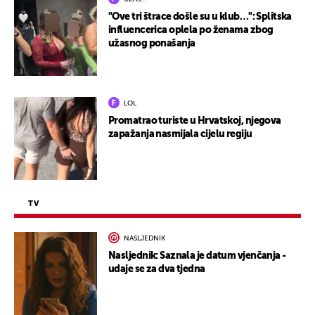
"Ove tri štrace došle su u klub…": Splitska
influencerica oplela po ženama zbog
užasnog ponašanja
LOL
Promatrao turiste u Hrvatskoj, njegova
zapažanja nasmijala cijelu regiju
TV
NASLJEDNIK
Nasljednik: Saznala je datum vjenčanja -
udaje se za dva tjedna