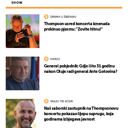
SHOW
DRAMA U ŠIBENIKU
Thompson usred koncerta iznenada
prekinuo pjesmu: "Zovite hitnu!"
HEROJ
General pobjednik: Gdje i što 31 godinu
nakon Oluje radi general Ante Gotovina?
IMAJU TRI KĆERI
Naš saborski zastupnik na Thompsonovu
koncertu pokazao lijepu suprugu, koja
godinama izbjegava javnost