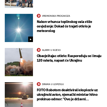
VREMENSKA PROGNOZA
Nakon vrhunca toplinskog vala stiže
osvježenje: Dokad će trajati otkrio je
meteorolog
ALARM U KIJEVU
Obavještajac otkrio: Raspoređuju se i imaju
120 raketa, napast će Ukrajinu
DRAMA U LEIPZIGU
FOTO Robotom deaktivirali eksploziv uz
ukrajinski avion, njemački ministar hitno
prekinuo odmor: "Ovo je državni
terorizam"