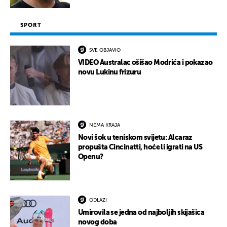
SPORT
SVE OBJAVIO
VIDEO Australac ošišao Modrića i pokazao
novu Lukinu frizuru
NEMA KRAJA
Novi šok u teniskom svijetu: Alcaraz
propušta Cincinatti, hoće li igrati na US
Openu?
ODLAZI
Umirovila se jedna od najboljih skijašica
novog doba