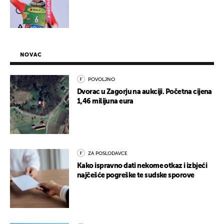
NOVAC
POVOLJNO
Dvorac u Zagorju na aukciji. Početna cijena
1,46 milijuna eura
ZA POSLODAVCE
Kako ispravno dati nekome otkaz i izbjeći
najčešće pogreške te sudske sporove