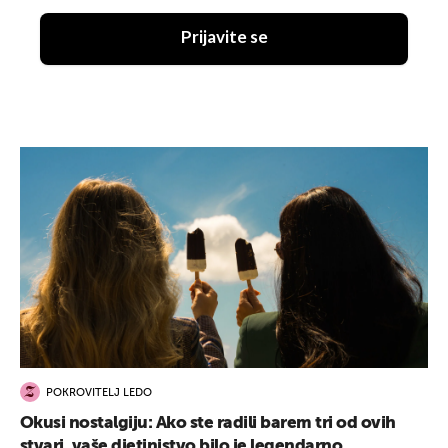
Prijavite se
POKROVITELJ LEDO
Okusi nostalgiju: Ako ste radili barem tri od ovih
stvari, vaše djetinjstvo bilo je legendarno...