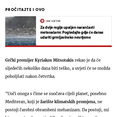
PROČITAJTE I OVO
JAK VJETAR
Za dvije regije upaljen narančasti
meteoalarm: Pogledajte gdje će danas
udariti grmljavinsko nevrijeme
Grčki premijer Kyriakos Mitsotakis
rekao je da će
sljedećih nekoliko dana biti teško, a uvjeti će se možda
poboljšati nakon četvrtka.
"Uoči onoga s čime se suočava cijeli planet, posebno
Mediteran, koji je
žarište klimatskih promjena
, ne
postoji čarobni obrambeni mehanizam. Da postoji, mi