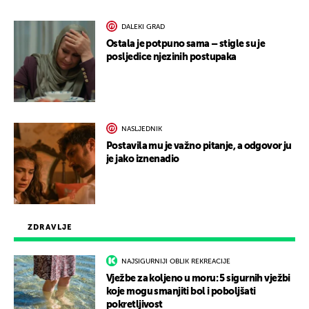
DALEKI GRAD
Ostala je potpuno sama – stigle su je
posljedice njezinih postupaka
NASLJEDNIK
Postavila mu je važno pitanje, a odgovor ju
je jako iznenadio
ZDRAVLJE
NAJSIGURNIJI OBLIK REKREACIJE
Vježbe za koljeno u moru: 5 sigurnih vježbi
koje mogu smanjiti bol i poboljšati
pokretljivost