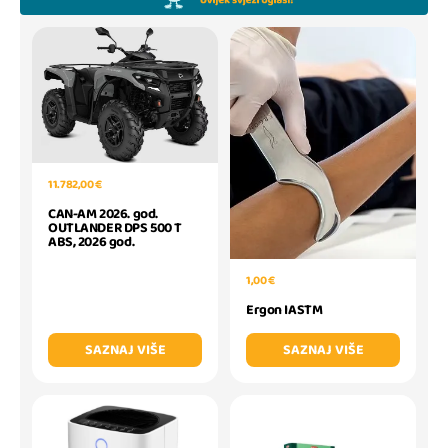
11.782,00 €
CAN-AM 2026. god.
OUTLANDER DPS 500 T
ABS, 2026 god.
1,00 €
Ergon IASTM
SAZNAJ VIŠE
SAZNAJ VIŠE