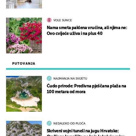
VOLE SUNCE
Nama smeta paklena vrućina, ali njima ne:
Ovo cvijeće uživa i na plus 40
PUTOVANJA
NAJMANJA NA SVIJETU
Čudo prirode: Predivna pješčana plaža na
100 metara od mora
NEDALEKO OD PLOČA
Skriveni vojni tuneli na jugu Hrvatske: