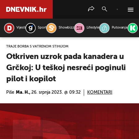
Vijesti
Sport
Showbizz
Lifestyle
Putovanja
PRETRAŽITE VIJESTI
TRAJE BORBA S VATRENOM STIHIJOM
Otkriven uzrok pada kanadera u
Grčkoj: U teškoj nesreći poginuli
pilot i kopilot
Piše
Ma. H.,
26. srpnja 2023. @ 09:32
KOMENTARI