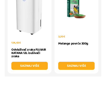
3,20 €
124,43 €
Melange povrće 300g
Odvlaživač zraka FUJIAIR
KATANA 12L isušivači
zraka
SAZNAJ VIŠE
SAZNAJ VIŠE