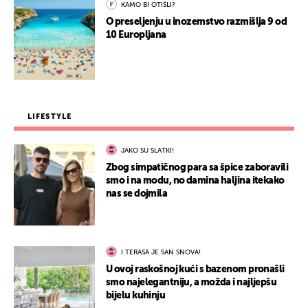
KAMO BI OTIŠLI?
O preseljenju u inozemstvo razmišlja 9 od
10 Europljana
LIFESTYLE
JAKO SU SLATKI!
Zbog simpatičnog para sa špice zaboravili
smo i na modu, no damina haljina itekako
nas se dojmila
I TERASA JE SAN SNOVA!
U ovoj raskošnoj kući s bazenom pronašli
smo najelegantniju, a možda i najljepšu
bijelu kuhinju