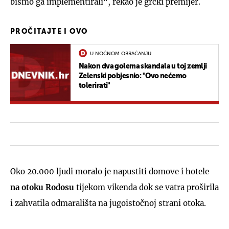
bismo ga implementirali", rekao je grčki premijer.
PROČITAJTE I OVO
U NOĆNOM OBRAĆANJU
Nakon dva golema skandala u toj zemlji
Zelenski pobjesnio: "Ovo nećemo
tolerirati"
Oko 20.000 ljudi moralo je napustiti domove i hotele
na otoku Rodosu
tijekom vikenda dok se vatra proširila
i zahvatila odmarališta na jugoistočnoj strani otoka.