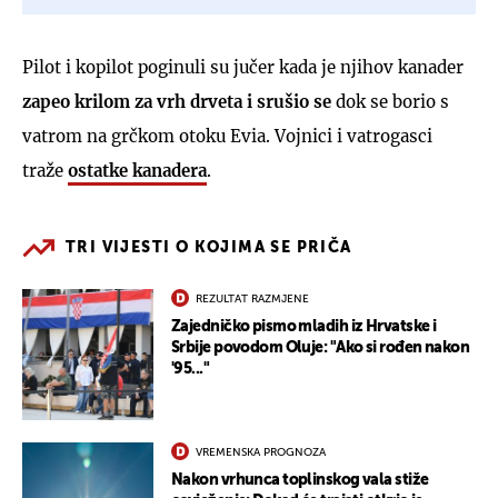
Pilot i kopilot poginuli su jučer kada je njihov kanader
zapeo krilom za vrh drveta i srušio se
dok se borio s
vatrom na grčkom otoku Evia. Vojnici i vatrogasci
traže
ostatke kanadera
.
TRI VIJESTI O KOJIMA SE PRIČA
REZULTAT RAZMJENE
Zajedničko pismo mladih iz Hrvatske i
Srbije povodom Oluje: "Ako si rođen nakon
'95..."
VREMENSKA PROGNOZA
Nakon vrhunca toplinskog vala stiže