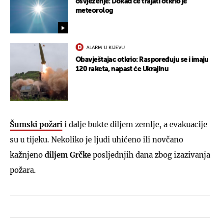
osvježenje: Dokad će trajati otkrio je
meteorolog
ALARM U KIJEVU
Obavještajac otkrio: Raspoređuju se i imaju
120 raketa, napast će Ukrajinu
Šumski požari
i dalje bukte diljem zemlje, a evakuacije
su u tijeku. Nekoliko je ljudi uhićeno ili novčano
kažnjeno
diljem Grčke
posljednjih dana zbog izazivanja
požara.