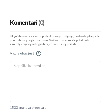
Komentari
(0)
Uključite se u raspravu – podijelite svoje mišljenje, postavite pitanja ili
ponudite svoj pogled na temu. Vaš komentar može potaknuti
zanimljiv dijalog i obogatiti zajednicu našeg portala.
Važna obavijest
!
1500 znakova preostalo