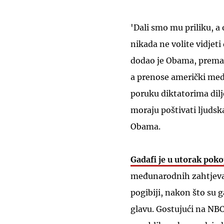
'Dali smo mu priliku, a o
nikada ne volite vidjeti
dodao je Obama, prema 
a prenose američki medi
poruku diktatorima dilje
moraju poštivati ljudska
Obama.
Gadafi je u utorak pokop
međunarodnih zahtjeva 
pogibiji, nakon što su g
glavu. Gostujući na NB