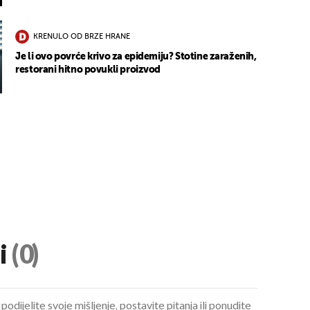
KRENULO OD BRZE HRANE
Je li ovo povrće krivo za epidemiju? Stotine zaraženih,
restorani hitno povukli proizvod
i
(0)
podijelite svoje mišljenje, postavite pitanja ili ponudite