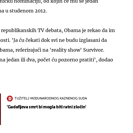
ničku nominaciju, od kojih će mu se jedan
ima u studenom 2012.
iju republikanskih TV debata, Obama je rekao da im
sti. 'Ja ću čekati dok svi ne budu izglasani da
bama, referirajući na 'reality show' Survivor.
a jedan ili dva, počet ću pozorno pratiti', dodao
TUŽITELJ MEĐUNARODNOG KAZNENOG SUDA
'Gadafijeva smrt bi mogla biti ratni zločin'