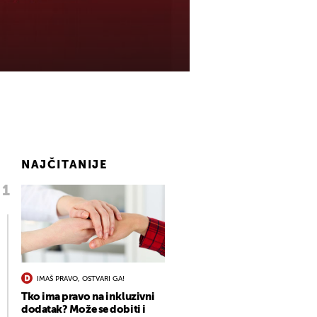
NAJČITANIJE
IMAŠ PRAVO, OSTVARI GA!
Tko ima pravo na inkluzivni
dodatak? Može se dobiti i