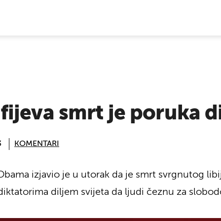
E VIJESTI
ijeva smrt je poruka d
3
KOMENTARI
bama izjavio je u utorak da je smrt svrgnutog li
diktatorima diljem svijeta da ljudi čeznu za slobo