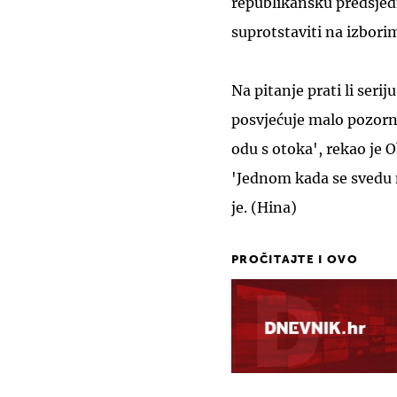
republikansku predsjed
suprotstaviti na izbor
Na pitanje prati li ser
posvjećuje malo pozorno
odu s otoka', rekao je O
'Jednom kada se svedu n
je. (Hina)
PROČITAJTE I OVO