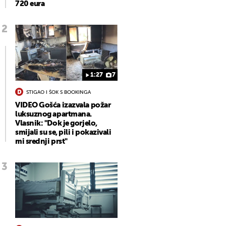
720 eura
1:27
7
STIGAO I ŠOK S BOOKINGA
VIDEO Gošća izazvala požar
luksuznog apartmana.
Vlasnik: "Dok je gorjelo,
smijali su se, pili i pokazivali
mi srednji prst"