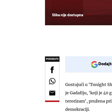
Slika nije dostupna
PODIJELITE
Dodajt
Gostujući u 'Tonight S
je Gadafiju, 'koji je 40
terorizam', pružena pri
demokraciji.