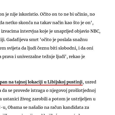
n je nije iskoristio. Očito on to ne bi učinio, no
 da netko skonča na takav način kao što je on',
izvacima intervjua koje je unaprijed objavio NBC,
ji. Gadafijeva smrt 'očito je poslala snažnu
m svijeta da ljudi čeznu biti slobodni, i da oni
 prava i univerzalne težnje ljudi', rekao je
an na tajnoj lokaciji u Libijskoj pustinji
, usred
da se provede istraga o njegovoj prošlotjednoj
a ustanici živog zarobili a potom je ustrijeljen u
C-u, Obama se našalio na račun kandidata za