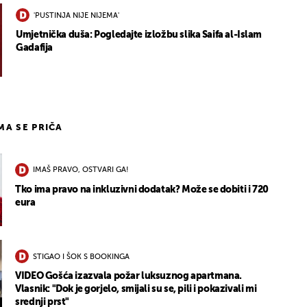
'PUSTINJA NIJE NIJEMA'
Umjetnička duša: Pogledajte izložbu slika Saifa al-Islam
Gadafija
UKLJUČITE NOTIFIKACIJE
IMA SE PRIČA
IMAŠ PRAVO, OSTVARI GA!
Tko ima pravo na inkluzivni dodatak? Može se dobiti i 720
eura
STIGAO I ŠOK S BOOKINGA
VIDEO Gošća izazvala požar luksuznog apartmana.
Vlasnik: "Dok je gorjelo, smijali su se, pili i pokazivali mi
srednji prst"