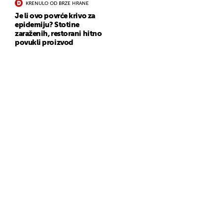
KRENULO OD BRZE HRANE
Je li ovo povrće krivo za
epidemiju? Stotine
zaraženih, restorani hitno
povukli proizvod