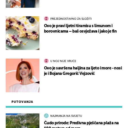
PREJEDNOSTAVNO ZA SLOŽITI
Ovo je pravi ljetni tiramisu s limunom i
borovnicama – baš osvježava i jako je fin
U NOJ NIJE VRUĆE
Ovo je savršena haljina za ljeto i more - nosi
je i Bojana Gregorić Vejzović
PUTOVANJA
NAJMANJA NA SVIJETU
Čudo prirode: Predivna pješčana plaža na