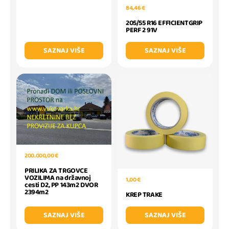
84,46 €
205/55 R16 EFFICIENTGRIP
PERF 2 91V
SAZNAJ VIŠE
SAZNAJ VIŠE
200.000,00 €
PRILIKA ZA TRGOVCE
VOZILIMA na državnoj
1,00 €
cesti D2, PP 143m2 DVOR
2394m2
KREP TRAKE
SAZNAJ VIŠE
SAZNAJ VIŠE