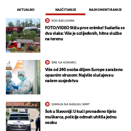
AKTUALNO
NAJČITANIJE
NAJKOMENTIRANIJE
KOD BJELOVARA
FOTO/VIDEO Stižu prve snimke! Sudarila se
dva vlaka: Više je ozlijeđenih, hitne službe
na terenu
ŠIRE GA KOMARCI
Više od 240 osoba diljem Europe zaraženo
opasnim virusom: Najviše slučajeva u
našem susjedstvu
SUMNJA NA NASILNU SMRT
Šok u Slavoniji: U kući pronađeno tijelo
muškarca, policija odmah uhitila jednu
osobu