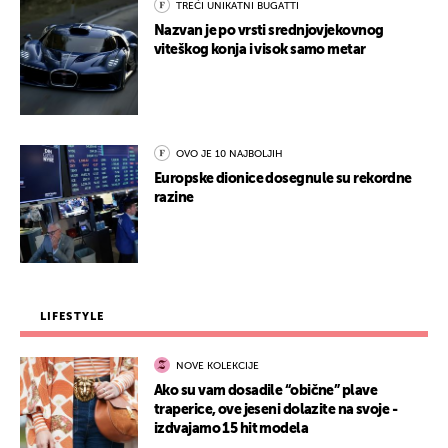
TREĆI UNIKATNI BUGATTI
Nazvan je po vrsti srednjovjekovnog
viteškog konja i visok samo metar
OVO JE 10 NAJBOLJIH
Europske dionice dosegnule su rekordne
razine
LIFESTYLE
NOVE KOLEKCIJE
Ako su vam dosadile “obične” plave
traperice, ove jeseni dolazite na svoje -
izdvajamo 15 hit modela