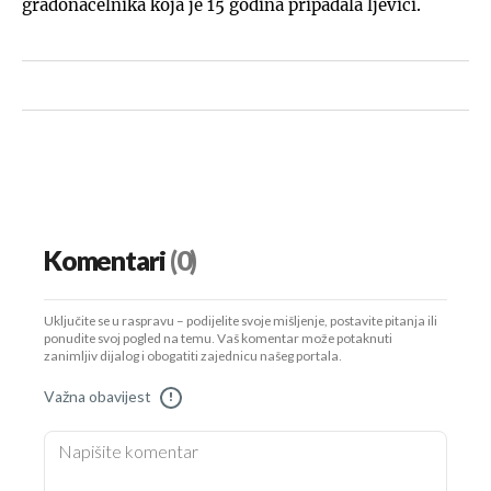
gradonačelnika koja je 15 godina pripadala ljevici.
Komentari
(0)
Uključite se u raspravu – podijelite svoje mišljenje, postavite pitanja ili
ponudite svoj pogled na temu. Vaš komentar može potaknuti
zanimljiv dijalog i obogatiti zajednicu našeg portala.
Važna obavijest
!