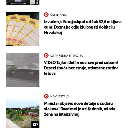
ČESTITAMO!
Izvučen je Eurojackpot od čak 32,6 milijuna
eura: Doznajte gdje idu bogati dobitci u
Hrvatskoj
IZVANREDNA SITUACIJA
VIDEO Tajfun Delfin nosi sve pred sobom!
Deseci tisuća bez struje, otkazane stotine
letova
NOVI DETALJI
Ministar objavio nove detalje o sudaru
vlakova! Dvadeset je ozlijeđenih, mlađa
žena na intenzivnoj
9