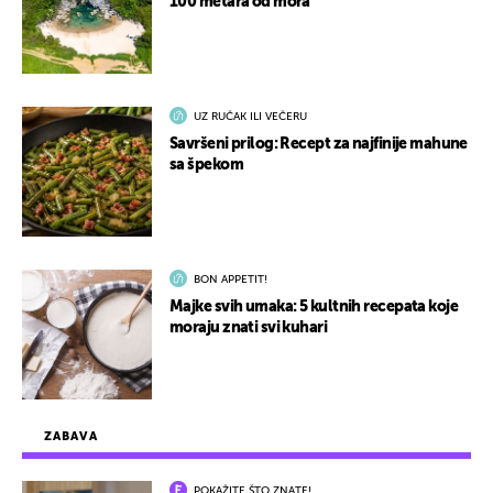
100 metara od mora
UZ RUČAK ILI VEČERU
Savršeni prilog: Recept za najfinije mahune
sa špekom
BON APPETIT!
Majke svih umaka: 5 kultnih recepata koje
moraju znati svi kuhari
ZABAVA
POKAŽITE ŠTO ZNATE!