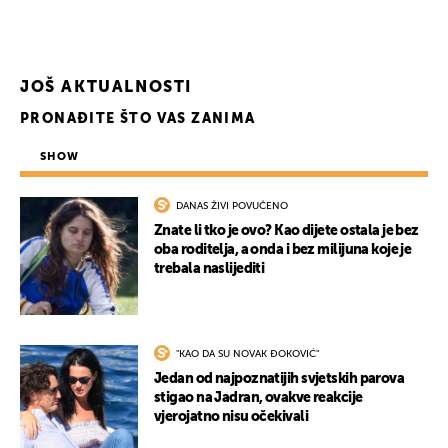
UKLJUČITE NOTIFIKACIJE
JOŠ AKTUALNOSTI
PRONAĐITE ŠTO VAS ZANIMA
SHOW
DANAS ŽIVI POVUČENO
Znate li tko je ovo? Kao dijete ostala je bez
oba roditelja, a onda i bez milijuna koje je
trebala naslijediti
"KAO DA SU NOVAK ĐOKOVIĆ"
Jedan od najpoznatijih svjetskih parova
stigao na Jadran, ovakve reakcije
vjerojatno nisu očekivali