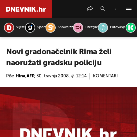
Vijesti
Sport
Showbizz
Lifestyle
Putovanja
PRETRAŽITE VIJESTI
Novi gradonačelnik Rima želi
naoružati gradsku policiju
Piše
Hina,AFP,
30. travnja 2008. @ 12:14
KOMENTARI