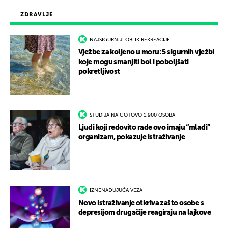
ZDRAVLJE
NAJSIGURNIJI OBLIK REKREACIJE
Vježbe za koljeno u moru: 5 sigurnih vježbi
koje mogu smanjiti bol i poboljšati
pokretljivost
STUDIJA NA GOTOVO 1.900 OSOBA
Ljudi koji redovito rade ovo imaju “mlađi”
organizam, pokazuje istraživanje
IZNENAĐUJUĆA VEZA
Novo istraživanje otkriva zašto osobe s
depresijom drugačije reagiraju na lajkove