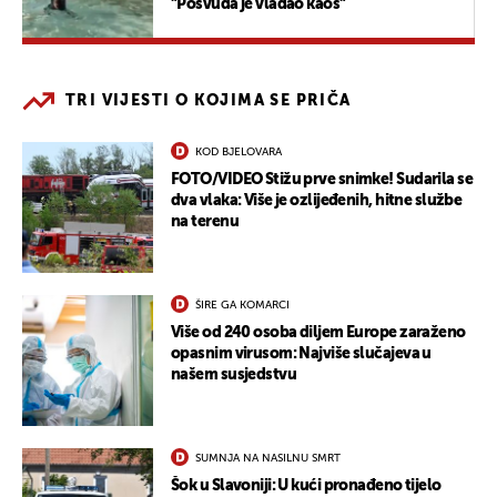
"Posvuda je vladao kaos"
TRI VIJESTI O KOJIMA SE PRIČA
KOD BJELOVARA
FOTO/VIDEO Stižu prve snimke! Sudarila se
dva vlaka: Više je ozlijeđenih, hitne službe
na terenu
ŠIRE GA KOMARCI
Više od 240 osoba diljem Europe zaraženo
opasnim virusom: Najviše slučajeva u
našem susjedstvu
SUMNJA NA NASILNU SMRT
Šok u Slavoniji: U kući pronađeno tijelo