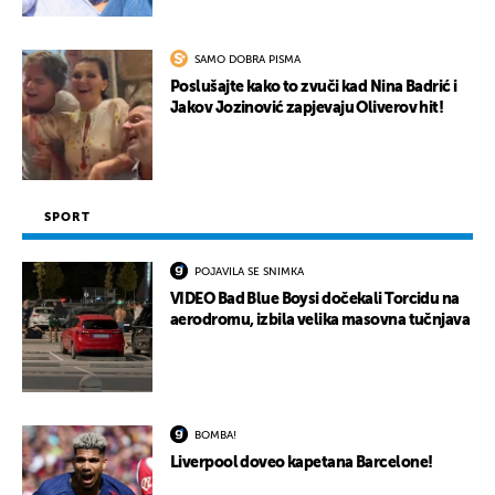
SAMO DOBRA PISMA
Poslušajte kako to zvuči kad Nina Badrić i
Jakov Jozinović zapjevaju Oliverov hit!
SPORT
POJAVILA SE SNIMKA
VIDEO Bad Blue Boysi dočekali Torcidu na
aerodromu, izbila velika masovna tučnjava
BOMBA!
Liverpool doveo kapetana Barcelone!