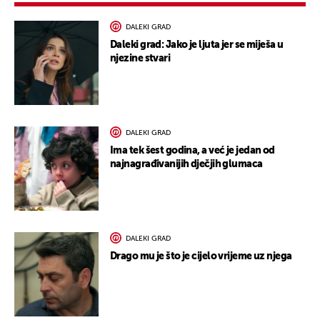
DALEKI GRAD
Daleki grad: Jako je ljuta jer se miješa u
njezine stvari
DALEKI GRAD
Ima tek šest godina, a već je jedan od
najnagrađivanijih dječjih glumaca
DALEKI GRAD
Drago mu je što je cijelo vrijeme uz njega