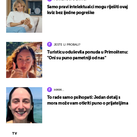
Samo pravi intelektualci mogu riješiti ovaj
kviz bez ijedne pogreške
JESTE LI PROBALI?
Turisticu oduševila ponuda u Primoštenu:
"Oni su puno pametniji od nas"
HMM…
To rade samo psihopati: Jedan detalj s
mora može vam otkriti puno o prijateljima
TV