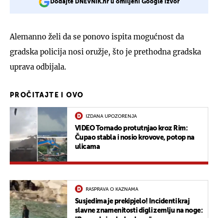
Dodajte DNEVNIK.hr u omiljeni Google izvor
Alemanno želi da se ponovo ispita mogućnost da
gradska policija nosi oružje, što je prethodna gradska
uprava odbijala.
PROČITAJTE I OVO
IZDANA UPOZORENJA
VIDEO Tornado protutnjao kroz Rim:
Čupao stabla i nosio krovove, potop na
ulicama
RASPRAVA O KAZNAMA
Susjedima je prekipjelo! Incidenti kraj
slavne znamenitosti digli zemlju na noge: