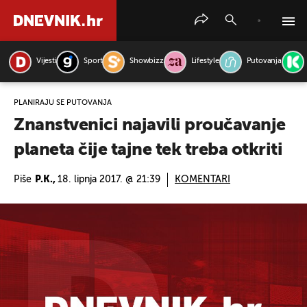
Vijesti
Sport
Showbizz
Lifestyle
Putovanja
PRETRAŽITE VIJESTI
PLANIRAJU SE PUTOVANJA
Znanstvenici najavili proučavanje
planeta čije tajne tek treba otkriti
Piše
P.K.,
18. lipnja 2017. @ 21:39
KOMENTARI