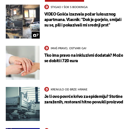
STIGAO I ŠOK S BOOKINGA
VIDEO Gošća izazvala požar luksuznog
apartmana. Vlasnik: "Dok je gorjelo, smijali
su se, pili i pokazivali mi srednji prst"
7
IMAŠ PRAVO, OSTVARI GA!
Tko ima pravo na inkluzivni dodatak? Može
se dobiti i 720 eura
KRENULO OD BRZE HRANE
Je li ovo povrće krivo za epidemiju? Stotine
zaraženih, restorani hitno povukli proizvod