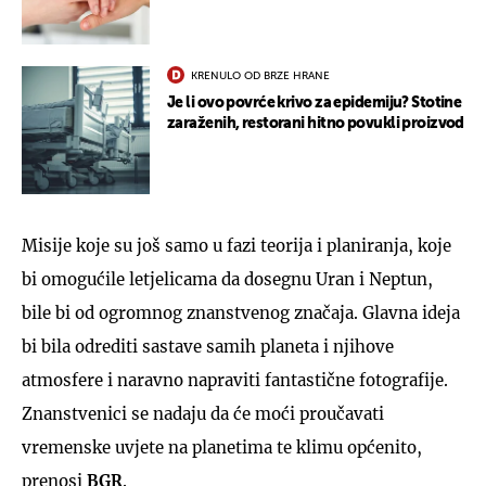
KRENULO OD BRZE HRANE
Je li ovo povrće krivo za epidemiju? Stotine
zaraženih, restorani hitno povukli proizvod
Misije koje su još samo u fazi teorija i planiranja, koje
bi omogućile letjelicama da dosegnu Uran i Neptun,
bile bi od ogromnog znanstvenog značaja. Glavna ideja
bi bila odrediti sastave samih planeta i njihove
atmosfere i naravno napraviti fantastične fotografije.
Znanstvenici se nadaju da će moći proučavati
vremenske uvjete na planetima te klimu općenito,
prenosi
BGR
.