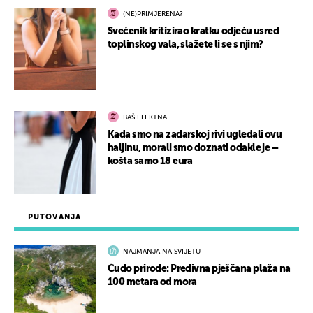
(NE)PRIMJERENA?
Svećenik kritizirao kratku odjeću usred
toplinskog vala, slažete li se s njim?
BAŠ EFEKTNA
Kada smo na zadarskoj rivi ugledali ovu
haljinu, morali smo doznati odakle je –
košta samo 18 eura
PUTOVANJA
NAJMANJA NA SVIJETU
Čudo prirode: Predivna pješčana plaža na
100 metara od mora