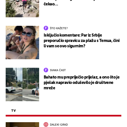
čekao…
ŠTO KAŽETE?
Isključio komentare: Par iz Srbije
preporučio spravicu za plažu s Temua, čini
li vam se ovo sigurnim?
SVAKA ČAST
Bahato mu prepriječio prijelaz, a ono što je
pješak napravio oduševilo je društvene
mreže
TV
DALEKI GRAD