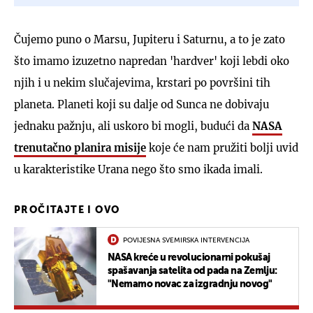
Čujemo puno o Marsu, Jupiteru i Saturnu, a to je zato
što imamo izuzetno napredan 'hardver' koji lebdi oko
njih i u nekim slučajevima, krstari po površini tih
planeta. Planeti koji su dalje od Sunca ne dobivaju
jednaku pažnju, ali uskoro bi mogli, budući da
NASA
trenutačno planira misije
koje će nam pružiti bolji uvid
u karakteristike Urana nego što smo ikada imali.
PROČITAJTE I OVO
POVIJESNA SVEMIRSKA INTERVENCIJA
NASA kreće u revolucionarni pokušaj
spašavanja satelita od pada na Zemlju:
"Nemamo novac za izgradnju novog"