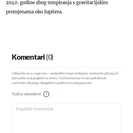
2040. godine zbog tempiranja s gravitacijskim
promjenama oko Jupitera.
Komentari
(0)
Uključite se u raspravu – podijelite svoje mišljenje, postavite pitanja ili
ponudite svoj pogled na temu. Vaš komentar može potaknuti
zanimljiv dijalog i obogatiti zajednicu našeg portala.
Važna obavijest
!