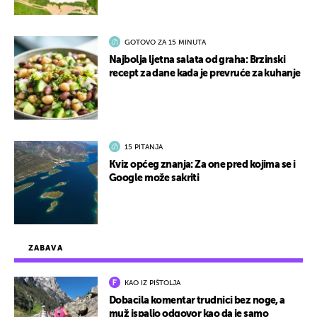
GOTOVO ZA 15 MINUTA
Najbolja ljetna salata od graha: Brzinski
recept za dane kada je prevruće za kuhanje
15 PITANJA
Kviz općeg znanja: Za one pred kojima se i
Google može sakriti
ZABAVA
KAO IZ PIŠTOLJA
Dobacila komentar trudnici bez noge, a
muž ispalio odgovor kao da je samo