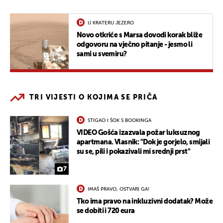
U KRATERU JEZERO
Novo otkriće s Marsa dovodi korak bliže
odgovoru na vječno pitanje - jesmo li
sami u svemiru?
TRI VIJESTI O KOJIMA SE PRIČA
STIGAO I ŠOK S BOOKINGA
VIDEO Gošća izazvala požar luksuznog
apartmana. Vlasnik: "Dok je gorjelo, smijali
su se, pili i pokazivali mi srednji prst"
7
IMAŠ PRAVO, OSTVARI GA!
Tko ima pravo na inkluzivni dodatak? Može
se dobiti i 720 eura