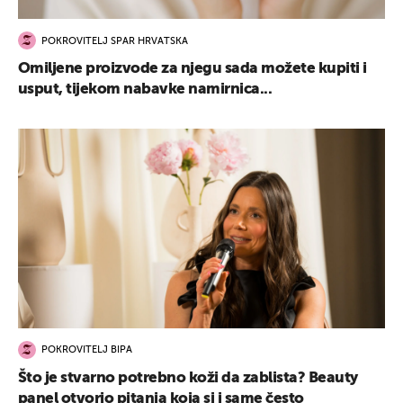
POKROVITELJ SPAR HRVATSKA
Omiljene proizvode za njegu sada možete kupiti i
usput, tijekom nabavke namirnica...
POKROVITELJ BIPA
Što je stvarno potrebno koži da zablista? Beauty
panel otvorio pitanja koja si i same često