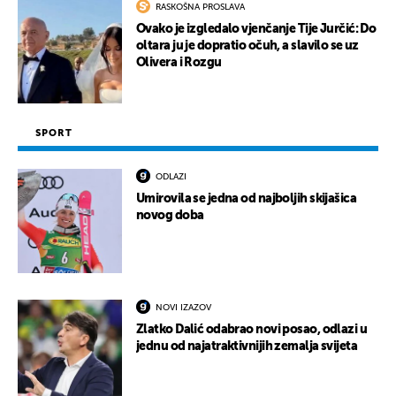
RASKOŠNA PROSLAVA
Ovako je izgledalo vjenčanje Tije Jurčić: Do
oltara ju je dopratio očuh, a slavilo se uz
Olivera i Rozgu
SPORT
ODLAZI
Umirovila se jedna od najboljih skijašica
novog doba
NOVI IZAZOV
Zlatko Dalić odabrao novi posao, odlazi u
jednu od najatraktivnijih zemalja svijeta