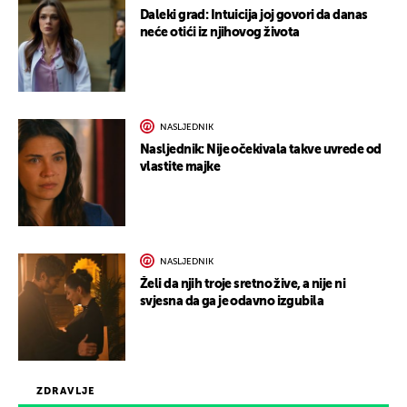
Daleki grad: Intuicija joj govori da danas
neće otići iz njihovog života
NASLJEDNIK
Nasljednik: Nije očekivala takve uvrede od
vlastite majke
NASLJEDNIK
Želi da njih troje sretno žive, a nije ni
svjesna da ga je odavno izgubila
ZDRAVLJE