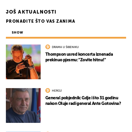
UKLJUČITE NOTIFIKACIJE
JOŠ AKTUALNOSTI
PRONAĐITE ŠTO VAS ZANIMA
SHOW
DRAMA U ŠIBENIKU
Thompson usred koncerta iznenada
prekinuo pjesmu: "Zovite hitnu!"
HEROJ
General pobjednik: Gdje i što 31 godinu
nakon Oluje radi general Ante Gotovina?