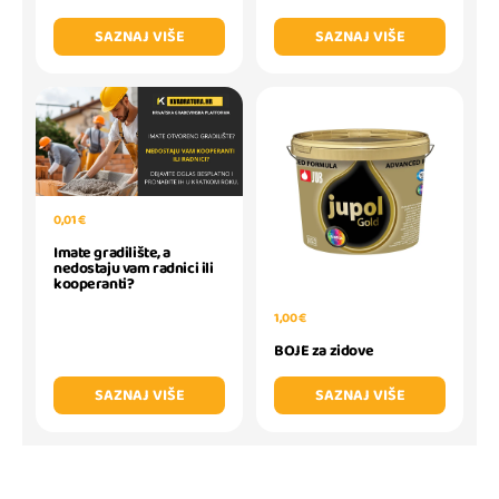
SAZNAJ VIŠE
SAZNAJ VIŠE
0,01 €
Imate gradilište, a
nedostaju vam radnici ili
kooperanti?
1,00 €
BOJE za zidove
SAZNAJ VIŠE
SAZNAJ VIŠE