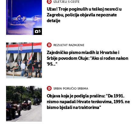
IZLETJELI S CESTE
Užas! Troje poginulih u teškoj nesreći u
Zagrebu, policija objavila nepoznate
detalje
5
REZULTAT RAZMJENE
Zajedničko pismo mladih iz Hrvatske i
Srbije povodom Oluje: "Ako si rođen nakon
'95..."
SRBIN PORUČIO SRBIMA
Objava koja je podigla prašinu: "Da 1991.
nismo napadali Hrvate tenkovima, 1995. ne
bismo bježali na traktorima"