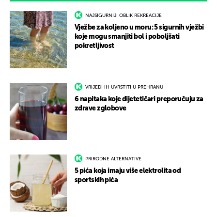
NAJSIGURNIJI OBLIK REKREACIJE
Vježbe za koljeno u moru: 5 sigurnih vježbi
koje mogu smanjiti bol i poboljšati
pokretljivost
VRIJEDI IH UVRSTITI U PREHRANU
6 napitaka koje dijetetičari preporučuju za
zdrave zglobove
PRIRODNE ALTERNATIVE
5 pića koja imaju više elektrolita od
sportskih pića