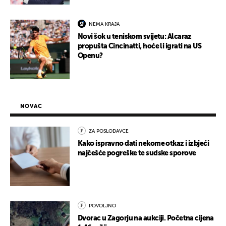
NEMA KRAJA
Novi šok u teniskom svijetu: Alcaraz
propušta Cincinatti, hoće li igrati na US
Openu?
NOVAC
ZA POSLODAVCE
Kako ispravno dati nekome otkaz i izbjeći
najčešće pogreške te sudske sporove
POVOLJNO
Dvorac u Zagorju na aukciji. Početna cijena