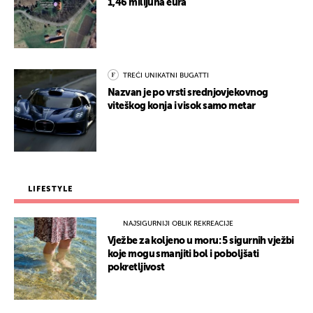
1,46 milijuna eura
TREĆI UNIKATNI BUGATTI
Nazvan je po vrsti srednjovjekovnog
viteškog konja i visok samo metar
LIFESTYLE
NAJSIGURNIJI OBLIK REKREACIJE
Vježbe za koljeno u moru: 5 sigurnih vježbi
koje mogu smanjiti bol i poboljšati
pokretljivost