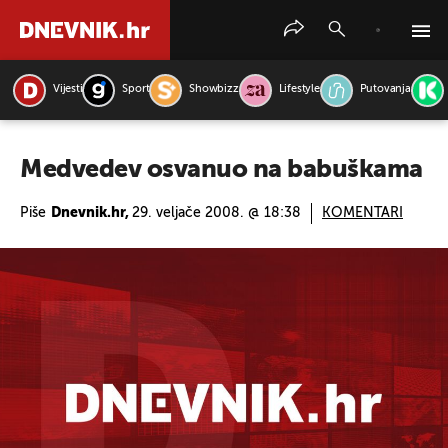
Vijesti
Sport
Showbizz
Lifestyle
Putovanja
PRETRAŽITE VIJESTI
Medvedev osvanuo na babuškama
Piše
Dnevnik.hr,
29. veljače 2008. @ 18:38
KOMENTARI