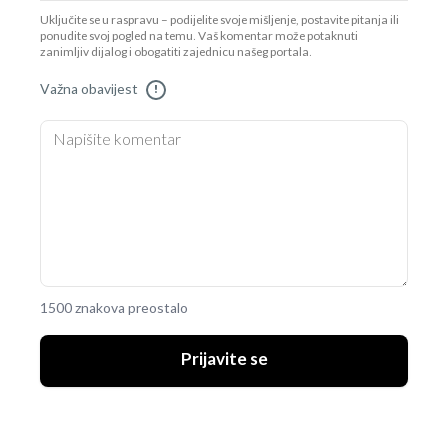
Uključite se u raspravu – podijelite svoje mišljenje, postavite pitanja ili
ponudite svoj pogled na temu. Vaš komentar može potaknuti
zanimljiv dijalog i obogatiti zajednicu našeg portala.
Važna obavijest
!
1500 znakova preostalo
Prijavite se