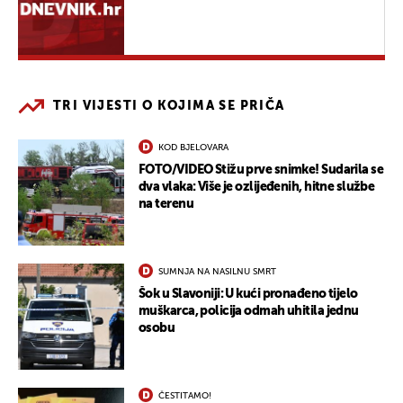
TRI VIJESTI O KOJIMA SE PRIČA
KOD BJELOVARA
FOTO/VIDEO Stižu prve snimke! Sudarila se
dva vlaka: Više je ozlijeđenih, hitne službe
na terenu
SUMNJA NA NASILNU SMRT
Šok u Slavoniji: U kući pronađeno tijelo
muškarca, policija odmah uhitila jednu
osobu
ČESTITAMO!