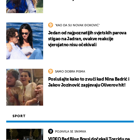
"KAO DA SU NOVAK ĐOKOVIĆ"
Jedan od najpoznatijih svjetskih parova
stigao na Jadran, ovakve reakcije
UKLJUČITE NOTIFIKACIJE
vjerojatno nisu očekivali
SAMO DOBRA PISMA
Poslušajte kako to zvuči kad Nina Badrić i
Jakov Jozinović zapjevaju Oliverov hit!
SPORT
POJAVILA SE SNIMKA
VIDEO Bad Blue Boysi dočekali Torcidu na