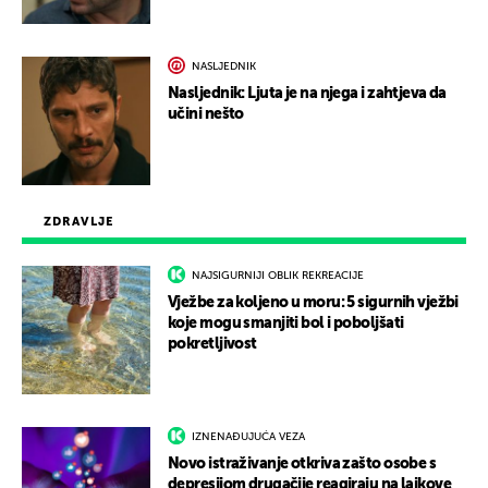
NASLJEDNIK
Nasljednik: Ljuta je na njega i zahtjeva da
učini nešto
ZDRAVLJE
NAJSIGURNIJI OBLIK REKREACIJE
Vježbe za koljeno u moru: 5 sigurnih vježbi
koje mogu smanjiti bol i poboljšati
pokretljivost
IZNENAĐUJUĆA VEZA
Novo istraživanje otkriva zašto osobe s
depresijom drugačije reagiraju na lajkove