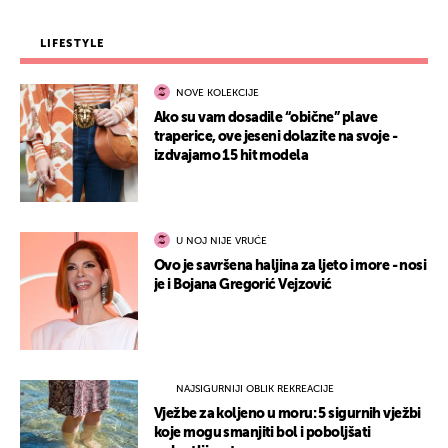
LIFESTYLE
NOVE KOLEKCIJE
Ako su vam dosadile “obične” plave
traperice, ove jeseni dolazite na svoje -
izdvajamo 15 hit modela
U NOJ NIJE VRUĆE
Ovo je savršena haljina za ljeto i more - nosi
je i Bojana Gregorić Vejzović
NAJSIGURNIJI OBLIK REKREACIJE
Vježbe za koljeno u moru: 5 sigurnih vježbi
koje mogu smanjiti bol i poboljšati