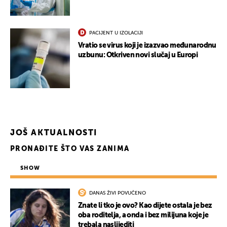
PACIJENT U IZOLACIJI
Vratio se virus koji je izazvao međunarodnu
uzbunu: Otkriven novi slučaj u Europi
JOŠ AKTUALNOSTI
PRONAĐITE ŠTO VAS ZANIMA
SHOW
DANAS ŽIVI POVUČENO
Znate li tko je ovo? Kao dijete ostala je bez
oba roditelja, a onda i bez milijuna koje je
trebala naslijediti