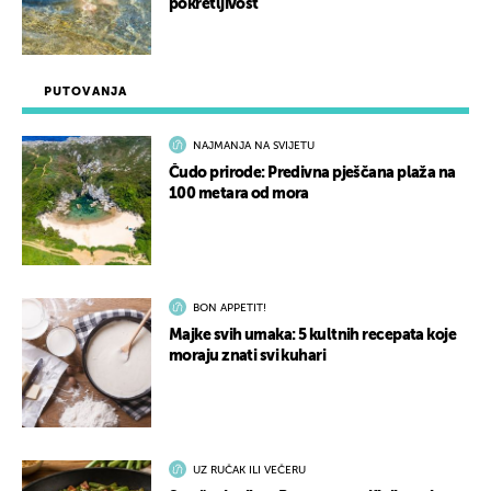
pokretljivost
PUTOVANJA
NAJMANJA NA SVIJETU
Čudo prirode: Predivna pješčana plaža na
100 metara od mora
BON APPETIT!
Majke svih umaka: 5 kultnih recepata koje
moraju znati svi kuhari
UZ RUČAK ILI VEČERU