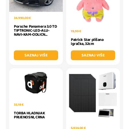
34.990,00 €
Porsche Panamera 3.0 TD
TIPTRONIC-LED-ALU-
19,99 €
NAVI-KAM-ODLICN...
Patrick Star plišana
igračka, 32cm
SAZNAJ VIŠE
SAZNAJ VIŠE
33,18 €
TORBA HLADNJAK
PRIJENOSNI, CRNA
5.934,00 €