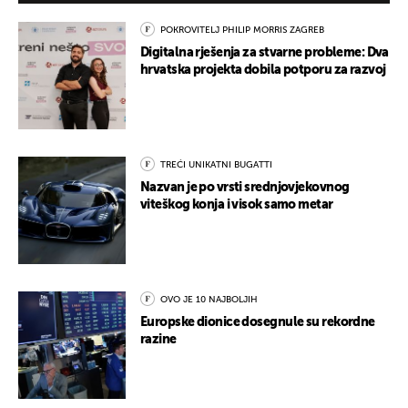
POKROVITELJ PHILIP MORRIS ZAGREB
Digitalna rješenja za stvarne probleme: Dva
hrvatska projekta dobila potporu za razvoj
TREĆI UNIKATNI BUGATTI
Nazvan je po vrsti srednjovjekovnog
viteškog konja i visok samo metar
OVO JE 10 NAJBOLJIH
Europske dionice dosegnule su rekordne
razine