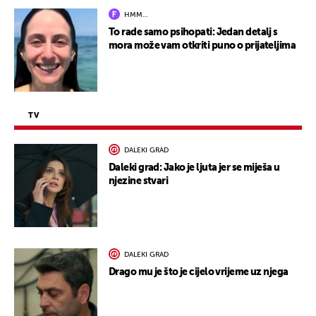
HMM…
To rade samo psihopati: Jedan detalj s
mora može vam otkriti puno o prijateljima
TV
DALEKI GRAD
Daleki grad: Jako je ljuta jer se miješa u
njezine stvari
DALEKI GRAD
Drago mu je što je cijelo vrijeme uz njega