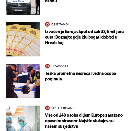
osobu
ČESTITAMO!
Izvučen je Eurojackpot od čak 32,6 milijuna
eura: Doznajte gdje idu bogati dobitci u
Hrvatskoj
U ZAGORJU
Teška prometna nesreća! Jedna osoba
poginula
ŠIRE GA KOMARCI
Više od 240 osoba diljem Europe zaraženo
opasnim virusom: Najviše slučajeva u
našem susjedstvu