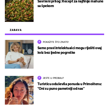
Savršeni prilog: Recept za najfinije mahune
sa špekom
ZABAVA
POKAŽITE ŠTO ZNATE!
Samo pravi intelektualci mogu riješiti ovaj
kviz bez ijedne pogreške
JESTE LI PROBALI?
Turisticu oduševila ponuda u Primoštenu:
"Oni su puno pametniji od nas"