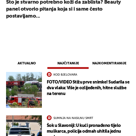
Što je stvarno potrebno koži da zablista? Beauty
panel otvorio pitanja koja si i same često
postavljamo...
AKTUALNO
NAJČITANIJE
NAJKOMENTIRANIJE
KOD BJELOVARA
FOTO/VIDEO Stižu prve snimke! Sudarila se
dva vlaka: Više je ozlijeđenih, hitne službe
na terenu
SUMNJA NA NASILNU SMRT
Šok u Slavoniji: U kući pronađeno tijelo
muškarca, policija odmah uhitila jednu